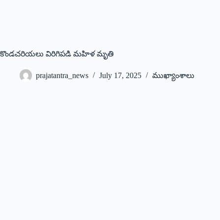
కొండచరియలు విరిగిపడి మహిళ మృతి
prajatantra_news
July 17, 2025
ముఖ్యాంశాలు