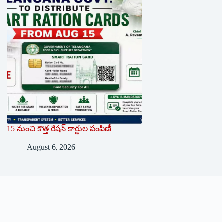
15 నుంచి కొత్త రేషన్ కార్డుల పంపిణీ
August 6, 2026