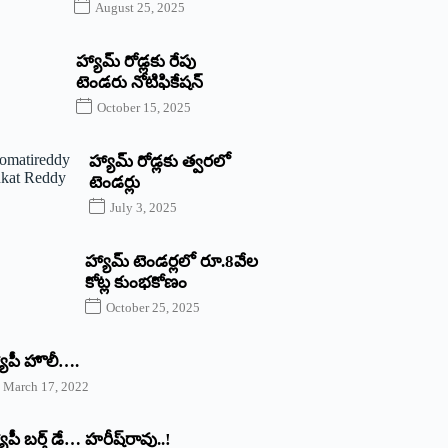
August 25, 2025
హ్యామ్‌ రోడ్లకు రేపు
టెండరు నోటిఫికేషన్‌
October 15, 2025
హ్యామ్‌ రోడ్లకు త్వరలో
టెండర్లు
July 3, 2025
హ్యామ్‌ ‌టెండర్లలో రూ.8వేల
కోట్ల కుంభకోణం
October 25, 2025
యాపీ హొలీ….
March 17, 2022
యాపీ బర్త్ ‌డే… హరీష్‌రావు..!