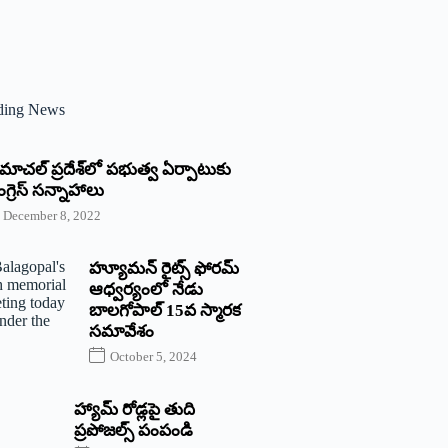
ding News
్రిమాచల్‌ ‌ప్రదేశ్‌లో పభుత్వ ఏర్పాటుకు
గ్రెస్‌ ‌సన్నాహాలు
December 8, 2022
హ్యూమన్‌ రైట్స్‌ ఫోరమ్‌
ఆధ్వర్యంలో నేడు
బాలగోపాల్‌ 15వ స్మారక
సమావేశం
October 5, 2024
హ్యామ్‌ రోడ్లపై తుది
ప్రపోజల్స్‌ పంపండి