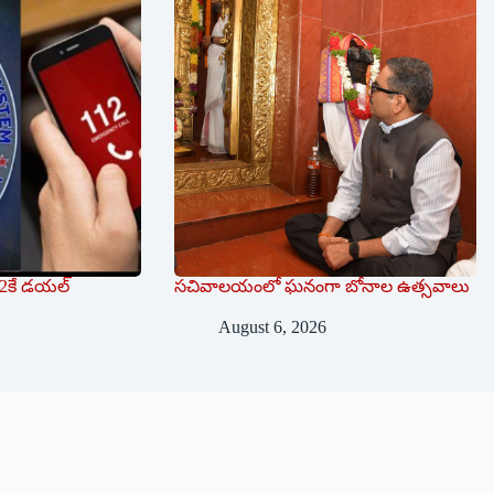
112కే డయల్
సచివాలయంలో ఘనంగా బోనాల ఉత్సవాలు
August 6, 2026