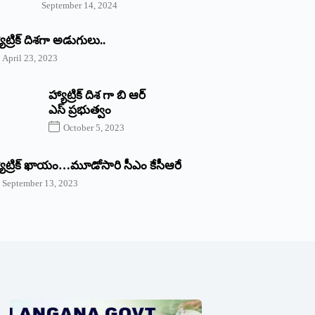
September 14, 2024
యాట్రిక్‌ ‌దిశగా అడుగులు..
April 23, 2023
హ్యాట్రిక్ దిశ గా బి ఆర్
ఎస్ ప్రభుత్వం
October 5, 2023
యాట్రిక్‌ ‌ఖాయం…మూడోసారి సీఎం కేసీఆరే
September 13, 2023