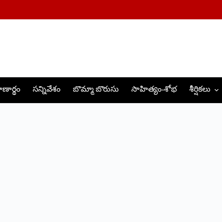
ణార్థం
సన్నివేశం
బొమ్మా బొరుసు
సాహిత్యం-శోభ
శీర్షికలు