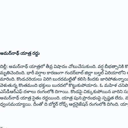
అమర్‌నాథ్‌ యాత్ర రద్దు
దిల్లీ: అమర్‌నాథ్‌ యాత్రలో తీవ్ర విషాదం చోటుచేసుకుంది. వర్ష బీభత్సాన
మృతిచెందింది. భారీ వర్షాల కారణంగా గందర్‌బాల్‌ జిల్లా బల్తల్‌ ఏరియాలోని అ
మారింది. కొండచరియలు విరిగి బురదమట్టితో కలిసి కిందకు జారిపోతున్నాయి
వెళుతున్న కొంతమంది భక్తులు బురదలో కొట్టుకుపోయారు. ఓ మహిళ చనిపోయి
ఎస్‌డీఆర్‌ఎఫ్‌ దళాలు రంగంలోకి దిగాయి. కొండపై చిక్కుకుపోయిన వారిని సు
అమర్‌నాథ్‌ యాత్ర సైతం రద్దయింది. యాత్ర పున:ప్రారంభంపై స్పష్టత లేదు.
ధ్వంసమయ్యాయి. దీంతో ది బోర్డర్‌ రోడ్స్‌ ఆర్గనైజేషన్‌ రంగంలోకి దిగింది. యా