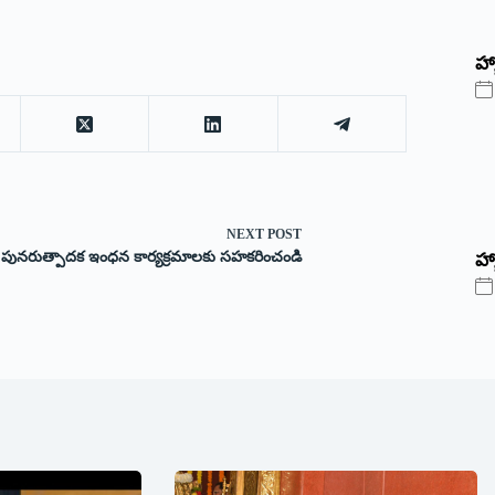
‌హ్
NEXT
POST
పునరుత్పాదక ఇంధన కార్యక్రమాలకు సహకరించండి
హ్