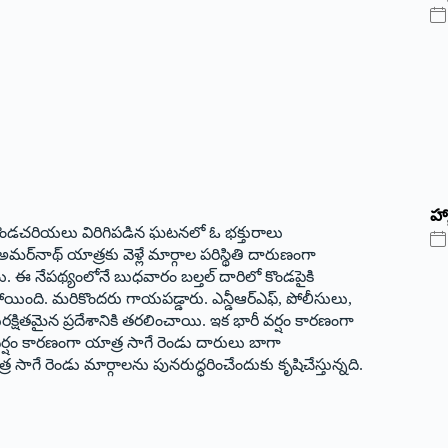
హ్
ికి కొండచరియలు విరిగిపడిన ఘటనలో ఓ భక్తురాలు
మర్‌నాథ్‌ యాత్రకు వెళ్లే మార్గాల పరిస్థితి దారుణంగా
. ఈ నేపథ్యంలోనే బుధవారం బల్తల్‌ దారిలో కొండపైకి
ంది. మరికొందరు గాయపడ్డారు. ఎన్డీఆర్‌ఎఫ్‌, పోలీసులు,
రక్షితమైన ప్రదేశానికి తరలించాయి. ఇక భారీ వర్షం కారణంగా
 వర్షం కారణంగా యాత్ర సాగే రెండు దారులు బాగా
త్ర సాగే రెండు మార్గాలను పునరుద్ధరించేందుకు కృషిచేస్తున్నది.