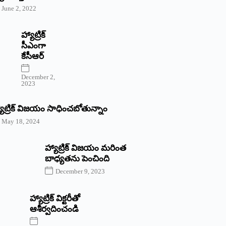
June 2, 2022
హ్యాట్రిక్‌
‌సీఎంగా
కేసీఆర్‌
December 2,
2023
యాట్రిక్‌ విజయం సాధించబోతున్నాం
May 18, 2024
హ్యాట్రిక్ విజయం మరింత
బాధ్యతను పెంచింది
December 9, 2023
హ్యాట్రిక్‌ ‌విక్టరీతో
ఆశీర్వదించండి