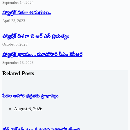
September 14, 2024
‌హ్యాట్రిక్‌ ‌దిశగా అడుగులు..
April 23, 2023
హ్యాట్రిక్ దిశ గా బి ఆర్ ఎస్ ప్రభుత్వం
October 5, 2023
హ్యాట్రిక్‌ ‌ఖాయం…మూడోసారి సీఎం కేసీఆరే
September 13, 2023
Related Posts
పేదల ఆహార భద్రతకు ప్రాధాన్యం
August 6, 2026
రోడ్ నెట్‌వర్క్‌ను ఒకే వ్య‌వ‌స్థ ప‌రిధిలోకి తేవాలి