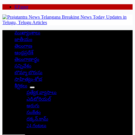
EPaper
ముఖ్యాంశాలు
జాతీయం
తెలంగాణ
ఆంధ్రప్రదేశ్
తెలంగాణార్థం
సన్నివేశం
బొమ్మా బొరుసు
సాహిత్యం-శోభ
శీర్షికలు
ప్రత్యేక వ్యాసాలు
ఎడిటోరియల్
అరుగు
సంకేతం
దక్కన్.కామ్
24 గంటలు