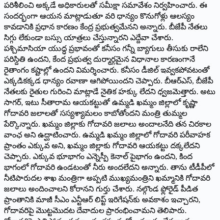
పరిశీలించి అక్కడే అధికారులతో సమీక్షా సమావేశం నిర్వహించారు. ఈ
సందర్భంగా ఆయన మాట్లాడుతూ వరి ధాన్యం కొనుగోళ్లు ఆలస్యం
కావడానికి ప్రధాన కారణం కేంద్ర ప్రభుత్వమేనని అన్నారు. బీజేపీ నేతలు
సిగ్గు లేకుండా బస్సు యాత్రలు చేస్తున్నారని ఎద్దేవా చేశారు.
పశ్చిమాసియా యుద్ధ ప్రభావంతో కనీసం గన్నీ బ్యాగులు తీసుకు రాలేని
పరిస్దితి ఉందని, కేంద ప్రభుత్వ దుర్మార్గమైన విధానాల కారణంగానే
రైతాంగం కష్టాల్లో ఉందని విమర్శించారు. కనీసం డీజిల్ ఇవ్వకపోవటంతో
ఎక్కడికక్కడ ధాన్యం రవాణా ఆగిపోయిందని చెప్పారు. బీఆర్ఎస్, బీజేపీ
నేతలకు రైతుల గురించి మాట్లాడే నైతిక హక్కు లేదని ధ్వజమెత్తారు. అటు
సాగర్, ఇటు సీతారామ ఆయకట్టుతో ఉమ్మడి ఖమ్మం జిల్లాలో కృష్ణా
గోదావరి జలాలతో సస్యశ్యామలం కాబోతోందని మంత్రి తుమ్మల
పేర్కొన్నారు. ఖమ్మం జిల్లాకు గోదావరి జలాలు అందాలనేది తన చిరకాల
వాంఛ అని ఉద్ఘాటించారు. ఉమ్మడి ఖమ్మం జిల్లాలో గోదావరి పరీవాహక
ప్రాంతం ఎక్కువ అని, ఖమ్మం జిల్లాకు గోదావరి ఆయకట్టు దక్కలేదని
చెప్పారు. ఎక్కువ భూభాగం ఎన్నెస్పీ కెనాల్ పైభాగం ఉందని, కింద
భాగంలో గోదావరి ఉండటంతో నీరు అందలేదని అన్నారు. తాను టీడీపీలో
నీటిపారుదల శాఖ మంత్రిగా అప్పటి ముఖ్యమంత్రిని ఖమ్మానికి గోదావరి
జలాలు అందించాలని కోరానని గుర్తు చేశారు. నల్గొండ ఫ్లోరైడ్ పీడిత
ప్రాంతానికి మాజీ సీఎం ఎన్టీఆర్ లిప్ట్ ఇరిగేషన్‌కు అవకాశం ఇచ్చారని,
గోదావరిపై మొట్టమొదట దేవాదుల ప్రారంభించామని తెలిపారు.