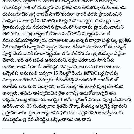
గోదావరిపై ఎత్తిపోతల పథకాలకు తప్ప మరో అవకాశం లేదన్నారు.
గోదావరిపై 1998లో దుమ్మగూడెం ప్రతిపాదన తీసుకొచ్చామని, ఆనాడు
దుమ్ముగూడెం వద్ద రాజీవ్ సాగర్`ఇందిరా సాగర్ వరకు ప్రారంభించిన
పంపులు మోటార్లకే పరిమితమయ్యాయని అన్నారు. దుమ్ముగూడెం
శ్రీరామచంద్రుడు నడయాడిన ప్రాంతంలో సీతారామ ప్రారంభించామని
తెలిపారు. ఆ ప్రభుత్వంలో కేవలం పంప్‌హౌస్ నిర్మాణ పనులకే
పరిమితమయ్యారన్నారు. యాతాలకుంట టన్నెల్ ద్వారా సత్తుపల్లి ట్రంక్‌కు
నీరు ఇవ్వబోతున్నామని స్పష్టం చేశారు. కేసీఆర్ హయాంలో ఈ టన్నెల్
పూర్తి చేయడానికి కూడా నిర్ణయం తీసుకోలేదని మంత్రి తుమ్మల ఎద్దేవా
చేశారు. ఇది తన జీవిత ఆశయమని, లక్షల ఎకరాలకు సాగునీరు
అందించాలని సీఎం రేవంత్‌రెడ్డికి చెప్పానని, ఆయన యాతాలకుంట
టన్నెల్‌కు అనుమతి ఇవ్వగా 15 నెలల్లో రెండు కిలోవిÖటర్ల పొడవు
నిర్మాణం జరిగిందని చెప్పారు. రేవంత్‌రెడ్డి మొదటిసారి రాజీవ్ లింక్
కెనాల్‌కు అనుమతి ఇచ్చారని, ఆరు నెలల్లో ఈ కెనాల్ పూర్తి చేశామని
అన్నారు. తనను ఆశీర్వదించిన రైతాంగాన్ని ఆదుకోవాలన్నదే తన
లక్ష్యమని ఉద్ఘాటించారు. ఆగష్టు 15లోగా లైనింగ్ పనులు పూర్తి చేయాలని
ఆదేశించారు. 35 సంవత్సరాల క్రితమే డొక్కా సీతమ్మ ఆక్విడెక్ట్ కట్టామని
ప్రస్తావించారు. రైతుల త్యాగానికి ఫలితంగా నష్టపరిహారం ఇచ్చేందుకు
ముఖ్యమంత్రి రేవంత్‌రెడ్డిని ఒప్పించానని తెలిపారు.