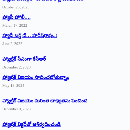
October 25, 2025
హ్యాపీ హొలీ….
March 17, 2022
హ్యాపీ బర్త్ ‌డే… హరీష్‌రావు..!
June 2, 2022
హ్యాట్రిక్‌ ‌సీఎంగా కేసీఆర్‌
December 2, 2023
హ్యాట్రిక్‌ విజయం సాధించబోతున్నాం
May 18, 2024
హ్యాట్రిక్ విజయం మరింత బాధ్యతను పెంచింది
December 9, 2023
హ్యాట్రిక్‌ ‌విక్టరీతో ఆశీర్వదించండి