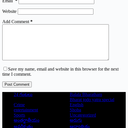
Email
*
Website
Add Comment
*
Save my name, email and website in this browser for the next
time I comment.
Post Comment
24 గంటలు
Balala Bharatham
Bharat jodo yatra special
Crime
English
entertainment
Shoba
Sports
Uncategorized
అంతర్జాతీయం
అరుగు
అవర్గీకృతం
ఆద్యాత్మికం