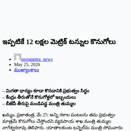
ఇప్పటికే 12 లక్షల మెట్రిక్ టన్నుల కొనుగోలు
prajatantra_news
May 25, 2026
ముఖ్యాంశాలు
– మిగతా ధాన్యం కూడా కొనడానికి ప్రభుత్వం సిద్దం
– కేంద్రం తీరుతోనే కొనుగోళ్లలో ఇబ్బందులు
– బీజేపీ తీరుపై మండిపడ్డ మంత్రి తుమ్మల
ఖమ్మం, ప్రజాతంత్ర, మే 25: అన్ని రకాల పంటలను తమ ప్రభుత్వం
మాత్రమే కొనుగోలు చేస్తోందని వ్యవసాయ శాఖ మంత్రి తుమ్మల
నాగేశ్వరరావు తెలిపారు. యాతాలకుంట టన్నెల్‌ను మంత్రి సోమవారం