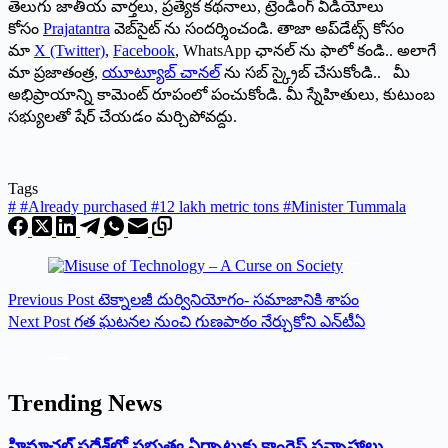
తెలుగు జాతీయ వార్తలు, ప్రత్యేక కథనాలు, ట్రెండింగ్ వీడియోలు
కోసం
Prajatantra
వెబ్‌సైట్ ను సందర్శించండి. తాజా అప్‌డేట్స్ కోసం
మా
X (Twitter)
,
Facebook
, WhatsApp ఛానల్ ను ఫాలో కండి.. అలాగే
మా ప్రజాతంత్ర,
యూట్యూబ్ చానల్
ను సబ్ స్క్రైబ్ చేసుకోండి.. మీ
అభిప్రాయాన్ని కామెంట్ రూపంలో పంచుకోండి. మీ స్నేహితులు, కుటుంబ
సభ్యులతో షేర్ చేయడం మర్చిపోవద్దు.
Tags
#
#Already purchased #12 lakh metric tons #Minister Tummala
Previous
Post
టెక్నాలజీ దుర్వినియోగం- సమాజానికి శాపం
Next
Post
గత ఘటనల నుంచి గుణపాఠం నేర్చుకోని ఎన్‌టీఏ
Trending News
‌హ్రిమాచల్‌ ‌ప్రదేశ్‌లో పభుత్వ ఏర్పాటుకు కాంగ్రెస్‌ ‌సన్నాహాలు