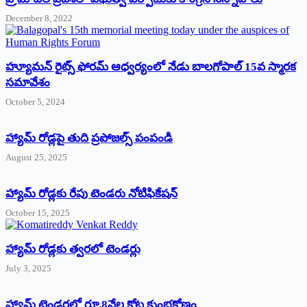
December 8, 2022
హ్యూమన్‌ రైట్స్‌ ఫోరమ్‌ ఆధ్వర్యంలో నేడు బాలగోపాల్‌ 15వ స్మారక
సమావేశం
October 5, 2024
హ్యామ్‌ రోడ్లపై తుది ప్రపోజల్స్‌ పంపండి
August 25, 2025
హ్యామ్‌ రోడ్లకు రేపు టెండరు నోటిఫికేషన్‌
October 15, 2025
హ్యామ్‌ రోడ్లకు త్వరలో టెండర్లు
July 3, 2025
హ్యామ్‌ ‌టెండర్లలో రూ.8వేల కోట్ల కుంభకోణం