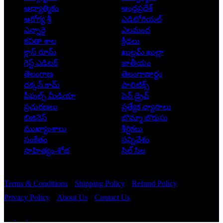
ఆధ్యాత్మికం
ఆంధ్రప్రదేశ్
ఆరోగ్య శ్రీ
ఎడిటోరియల్
ఎన్నారై
ఎలమంద
కవితా శాల
క్రీడలు
క్లాస్ రూమ్
ఖుల్లమ్ ఖుల్లా
గెస్ట్ ఎడిటర్
జాతీయం
తెలంగాణ
తెలంగాణార్థం
దక్కన్.కామ్
పాలిటిక్స్
పీపుల్స్ ‌మీడియా
పెన్ డ్రైవ్
ప్రచురణలు
ప్రత్యేక వ్యాసాలు
బిజినెస్
బొమ్మా బొరుసు
ముఖ్యాంశాలు
శీర్షికలు
సంకేతం
సన్నివేశం
సాహిత్యం-శోభ
సిల్ సిల
Copyright © 2026 - Prajatantra
Terms & Conditions
Shipping Policy
Refund Policy
Privacy Policy
About Us
Contact Us