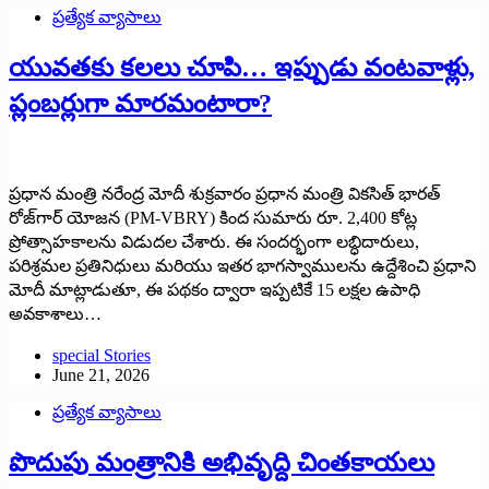
ప్రత్యేక వ్యాసాలు
యువతకు కలలు చూపి… ఇప్పుడు వంటవాళ్లు,
ప్లంబర్లుగా మారమంటారా?
ప్రధాన మంత్రి నరేంద్ర మోదీ శుక్రవారం ప్రధాన మంత్రి వికసిత్ భారత్
రోజ్‌గార్ యోజన (PM-VBRY) కింద సుమారు రూ. 2,400 కోట్ల
ప్రోత్సాహకాలను విడుదల చేశారు. ఈ సందర్భంగా లబ్ధిదారులు,
పరిశ్రమల ప్రతినిధులు మరియు ఇతర భాగస్వాములను ఉద్దేశించి ప్రధాని
మోదీ మాట్లాడుతూ, ఈ పథకం ద్వారా ఇప్పటికే 15 లక్షల ఉపాధి
అవకాశాలు…
special Stories
June 21, 2026
ప్రత్యేక వ్యాసాలు
పొదుపు మంత్రానికి అభివృద్ది చింతకాయలు