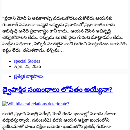
“ప్రధాని మోదీ ఏ అవకాశాన్ని వదులుకోదలుచుకోలేదు,ఆయనకు
గుజరాత్ నమూనా అన్నది ఇప్పుడు ప్రచారంలో ప్రధానాంశం కాదు
అభివృద్ధి అనేది ప్రధానాస్త్రం కానీ కాదు.. ఆయన చేసిన అభివృద్ధి
చెప్పుకోవాలని లేదు.. ఇప్పుడు బులెట్ రైలు గురించి మాట్లాడడం లేదు..
సంక్షేమ పథకాలు, సబ్సిడీ మొదలైన వాటి గురించి మాట్లాడడం ఆయనకు
ఇష్టం లేదు. తమిళనాడు, పశ్చిమ…
special Stories
April 25, 2026
ప్రత్యేక వ్యాసాలు
ద్వైపాక్షిక సంబంధాలు లోపేతం అయ్యేనా?
భారత ప్రధాన మంత్రి నరేంద్ర మోదీ రెండు ఖండాల్లో మూడు దేశాలు
పర్యటిస్తున్నారు. నవంబర్‌21 వరకు ఆయన ఆఫ్రికా ఖండంలోని
నైజీరియాతో పాటు దక్షిణ అమెరికా ఖండంలోని బ్రెజిల్‌, గయానా