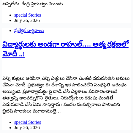
తప్పలేదు. కేంద్ర ప్రభుత్వం ముందు…
special Stories
July 26, 2026
ప్రత్యేక వ్యాసాలు
విద్యార్థులకు అండగా రాహుల్…. ఆత్మ రక్షణలో
మోదీ ..!
ఎన్ని కుట్రలు జరిపినా,ఎన్ని ఎత్తులు వేసినా ఎంతటి దమననీతిని అమలు
చేసినా మోదీ ప్రభుత్వం ఈ దేశాన్ని ఇక పాలించలేని సంభస్థితి ఆరంభం
అయ్యింది. ప్రజాస్వామ్యం పై దాడి చేసి ఎల్లకాలం పరిపాలించాలనే
తత్వాన్ని అలవర్చుకొని రైతులు, నిరుద్యోగులు కడుపు మండితే
ఎదురుదాడి చేసి ఏమి సాధిస్తారు? వందల సంవత్సరాలు పాలించిన
బ్రిటిష్ పాలకులు మూటాముల్లె…
special Stories
July 26, 2026