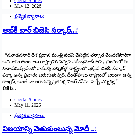
special Stories
May 12, 2026
ప్రత్యేక వ్యాసాలు
అబ్‌కీ బార్‌ ‌బిజెపి సర్కార్‌..?
“మూడవసారి దేశ ప్రధాన మంత్రి పదవి చేపట్టిన తర్వాత మొదటిసారిగా
ఆదివారం తెలంగాణ రాష్ట్రానికి వచ్చిన నరేంద్రమోదీ తన ప్రసంగంలో ఈ
నినాదమివ్వడంతో రానున్న ఎన్నికల్లో రాష్ట్రంలో ఇక్కడ బిజెపి సర్కార్‌
‌పక్కా అన్న ప్రచారం జరుగుతున్నది. దీంతోపాటు రాష్ట్రంలో బలంగా ఉన్న
కాంగ్రెస్‌, అం‌తే బలంగాఉన్న ప్రతిపక్ష బిఆర్‌ఎస్‌ను వచ్చే ఎన్నికల్లో
బిజెపి…
special Stories
May 11, 2026
ప్రత్యేక వ్యాసాలు
విజయాన్ని వెతుకుంటున్న మోదీ ..!