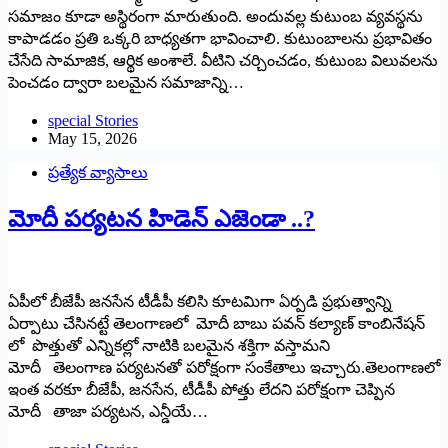
సమాజం కూడా అస్థిరంగా మారుతుంది. అందువల్ల కుటుంబ వ్యవస్థను
కాపాడడం ప్రతి ఒక్కరి బాధ్యతగా భావించాలి. కుటుంబాలను ప్రభావితం
చేసేది సామాజిక, ఆర్థిక అంశాలే. వీటిని చర్చించడం, కుటుంబ విలువలను
పెంచడం ద్వారా బలమైన సమాజాన్ని…
special Stories
May 15, 2026
ప్రత్యేక వ్యాసాలు
మోదీ పర్యటన హిడెన్ ఎజెండా ..?
ఏపీలో బీజేపీ జనసేన టీడీపీ కలిసి కూటమిగా ఏర్పడి ప్రభుత్వాన్ని
ఏర్పాటు చేసినట్టే తెలంగాణలో మోదీ బాబు పవన్ కల్యాణ్ కాంబినేషన్
లో పొత్తుతో ఎన్నికల్లో నాటికి బలమైన శక్తిగా వస్తామని
మోదీ తెలంగాణ పర్యటనతో పరోక్షంగా సంకేతాలు ఇచ్చారు.తెలంగాణలో
ఇంత వరకూ బీజేపీ, జనసేన, టీడీపీ పోత్తు లేదని పరోక్షంగా చెప్పిన
మోదీ తాజా పర్యటన, ఎన్డీయే…