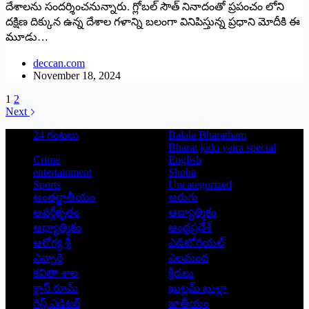
దేశాలను సందర్శించనున్నారు. గ్లోబల్‌ సౌత్‌ నినాదంతో ప్రపంచం లోని
దక్షిణ దిక్కున ఉన్న దేశాల గళాన్ని బలంగా వినిపిస్తున్న ప్రధాని మోదీకి ఈ
మూడు…
deccan.com
November 18, 2024
1
2
Next
24 గంటలు
Balala Bharatham
Bharat jodo yatra special
Crime
English
entertainment
Shoba
Sports
Uncategorized
అంతర్జాతీయం
అరుగు
అవర్గీకృతం
ఆద్యాత్మికం
ఆధ్యాత్మికం
ఆంధ్రప్రదేశ్
ఆరోగ్య శ్రీ
ఎడిటోరియల్
ఎన్నారై
ఎలమంద
కవితా శాల
క్రీడలు
క్లాస్ రూమ్
ఖుల్లమ్ ఖుల్లా
గెస్ట్ ఎడిటర్
జాతీయం