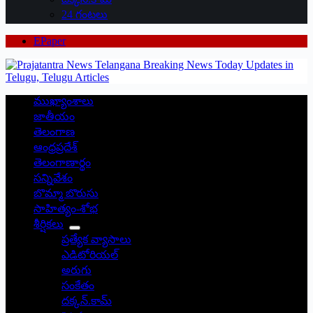
24 గంటలు
EPaper
ముఖ్యాంశాలు
జాతీయం
తెలంగాణ
ఆంధ్రప్రదేశ్
తెలంగాణార్థం
సన్నివేశం
బొమ్మా బొరుసు
సాహిత్యం-శోభ
శీర్షికలు
ప్రత్యేక వ్యాసాలు
ఎడిటోరియల్
అరుగు
సంకేతం
దక్కన్.కామ్