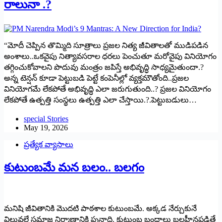
రాలునా .?
“మోదీ చెప్పిన తొమ్మిది సూత్రాలు ప్రజల నిత్య జీవితాలతో ముడిపడిన
అంశాలు..ఒకవైపు నిత్యావసరాల ధరలు పెంచుతూ మరోవైపు వినియోగం
తగ్గించుకోవాలని పొదువు మంత్రం జపిస్తే అభివృద్ధి సాధ్యమైతుందా.?
అన్న టెన్షన్‌ కూడా పెట్టుబడి పెట్టే కంపెనీల్లో వ్యక్తమౌతోంది..ప్రజల
వినియోగమే లేకపోతే అభివృద్ధి ఎలా జరుగుతుంది..? ప్రజల వినియోగం
లేకపోతే ఉత్పత్తి సంస్థలు ఉత్పత్తి ఎలా చేస్తాయి.?.పెట్టుబడులు…
special Stories
May 19, 2026
ప్రత్యేక వ్యాసాలు
కుటుంబమే మన బలం.. బలగం
మనిషి జీవితానికి మొదటి పాఠశాల కుటుంబమే. అక్కడ నేర్చుకునే
విలువలే సమాజ నిర్మాణానికి పునాది. కుటుంబ బంధాలు బలహీనపడితే