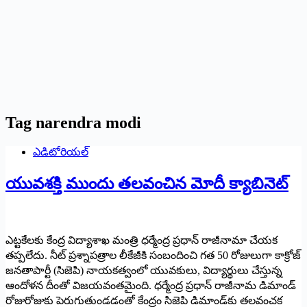
Tag
narendra modi
ఎడిటోరియల్
యువశక్తి ముందు తలవంచిన మోదీ క్యాబినెట్‌
ఎట్టకేలకు కేంద్ర విద్యాశాఖ మంత్రి ధర్మేంద్ర ప్రధాన్‌ ‌రాజీనామా చేయక
తప్పలేదు. నీట్‌ ‌ప్రశ్నాపత్రాల లీకేజీకి సంబందించి గత 50 రోజులుగా కాక్రోజ్‌
‌జనతాపార్టీ (సిజెపి) నాయకత్వంలో యువకులు, విద్యార్థులు చేస్తున్న
ఆందోళన దీంతో విజయవంతమైంది. ధర్మేంద్ర ప్రధాన్‌ ‌రాజీనామ డిమాండ్‌
‌రోజురోజుకు పెరుగుతుండడంతో కేంద్రం సిజెపి డిమాండ్‌కు తలవంచక