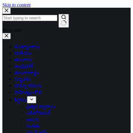
Skip to content
No results
ముఖ్యాంశాలు
జాతీయం
తెలంగాణ
ఆంధ్రప్రదేశ్
తెలంగాణార్థం
సన్నివేశం
బొమ్మా బొరుసు
సాహిత్యం-శోభ
శీర్షికలు
ప్రత్యేక వ్యాసాలు
ఎడిటోరియల్
అరుగు
సంకేతం
దక్కన్.కామ్