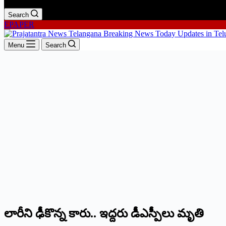
Search
EPAPER
Menu
Search
లారీని ఢీకొన్న కారు.. ఇద్దరు డీఎస్పీలు మృతి