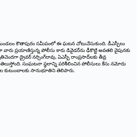
టుప్పల్‌ మండలం కౌతాపురం సమీపంలో ఈ ఘటన చోటుచేసుకుంది. డీఎస్పీలు
వారు ప్రయాణిస్తున్న పోలీసు కారు డివైడర్‌ను ఢీకొట్టి అవతలి వైపునకు
ందగా డ్రైవర్‌ నర్సింగ్‌రావు, ఏఎస్పీ రాంప్రసాద్‌లకు తీవ్ర
ట్టు తెలుస్తోంది. సంఘటనా స్థలాన్ని పరిశీలించిన పోలీసులు కేసు నమోదు
. మృతుల కుటుంబాలకు సానుభూతిని తెలిపారు.