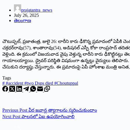
prajatantra_news
July 26, 2025
తెలంగాణ
చౌటుప్పల్‌, ప్రజాతంత్ర, జులై 26: లారీని కారు ఢీకొన్న ప్రమాదంలో ఏప
చక్రధర్‌రావు(57), శాంతారావు(54), అడిషనల్‌ ఎస్పీ కోకా రాంప్రసాద్‌ త
వెళ్లింది. ఈ క్రమంలో విజయవాడ వైపు వెళ్తున్న లారీని కారు ఢీకొట్టినట్లు త
గాయాలయ్యాయి. డ్రైవర్‌ పరిస్థితి విషమంగా ఉన్నట్లు వైద్యులు తెలిపారు. 
చేసుకుని దర్యాప్తు చేస్తున్నారు. ఈ ప్రమాదంపై ఏపీ హోంశాఖ మంత్రి అనిత,
Tags
#
#accident #two Dsps died #Choutuppal
Previous
Post
వీర జవాన్ల త్యాగాలను స్మరించుకుందాం
Next
Post
పాలనలో ఏఐ ఉపయోగించాలి