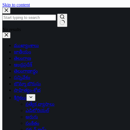
Skip to content
No results
ముఖ్యాంశాలు
జాతీయం
తెలంగాణ
ఆంధ్రప్రదేశ్
తెలంగాణార్థం
సన్నివేశం
బొమ్మా బొరుసు
సాహిత్యం-శోభ
శీర్షికలు
ప్రత్యేక వ్యాసాలు
ఎడిటోరియల్
అరుగు
సంకేతం
దక్కన్.కామ్