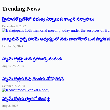
Trending News
‌హ్రిమాచల్‌ ‌ప్రదేశ్‌లో పభుత్వ ఏర్పాటుకు కాంగ్రెస్‌ ‌సన్నాహాలు
December 8, 2022
హ్యూమన్‌ రైట్స్‌ ఫోరమ్‌ ఆధ్వర్యంలో నేడు బాలగోపాల్‌ 15వ స్మారక
October 5, 2024
హ్యామ్‌ రోడ్లపై తుది ప్రపోజల్స్‌ పంపండి
August 25, 2025
హ్యామ్‌ రోడ్లకు రేపు టెండరు నోటిఫికేషన్‌
October 15, 2025
హ్యామ్‌ రోడ్లకు త్వరలో టెండర్లు
July 3, 2025