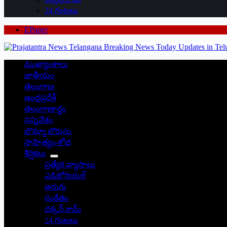
24 గంటలు
EPaper
ముఖ్యాంశాలు
జాతీయం
తెలంగాణ
ఆంధ్రప్రదేశ్
తెలంగాణార్థం
సన్నివేశం
బొమ్మా బొరుసు
సాహిత్యం-శోభ
శీర్షికలు
ప్రత్యేక వ్యాసాలు
ఎడిటోరియల్
అరుగు
సంకేతం
దక్కన్.కామ్
24 గంటలు