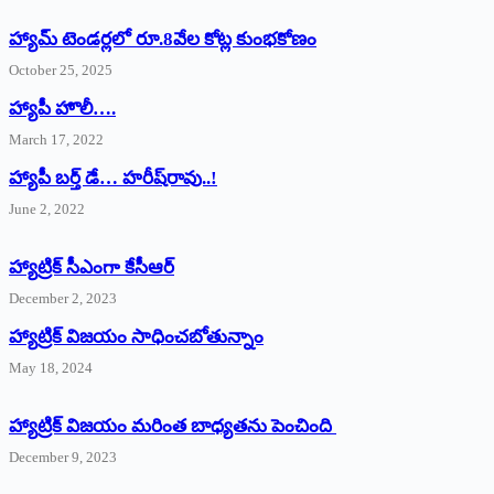
హ్యామ్‌ ‌టెండర్లలో రూ.8వేల కోట్ల కుంభకోణం
October 25, 2025
హ్యాపీ హొలీ….
March 17, 2022
హ్యాపీ బర్త్ ‌డే… హరీష్‌రావు..!
June 2, 2022
హ్యాట్రిక్‌ ‌సీఎంగా కేసీఆర్‌
December 2, 2023
హ్యాట్రిక్‌ విజయం సాధించబోతున్నాం
May 18, 2024
హ్యాట్రిక్ విజయం మరింత బాధ్యతను పెంచింది
December 9, 2023