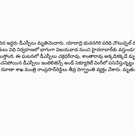
ీకి చెందిన ఇద్దరు డీఎస్పీలు మృతిచెందారు. యాదాద్రి భువనగిరి పరిధి చౌ
దితరులు విధి నిర్వహణలో భాగంగా విజయవాడ నుంచి హైదరాబాద్‌కు వస్తుండగా 
ెలుస్తోంది. ఈ ఘటనలో డీఎస్పీలు చక్రధర్‌రావు, శాంతారావు అక్కడికక్కడే మృతిచె
చనిపోయిన డీఎస్పీలు ఇంటెలిజెన్స్‌ అండ్‌ సెక్యూరిటీ వింగ్‌లో పనిచేస్తున్న
 రవాణా శాఖ మంత్రి రాంప్రసాద్‌రెడ్డిలు తీవ్ర దిగ్భ్రాంతి వ్యక్తం చేశారు