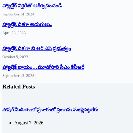
హ్యాట్రిక్‌ ‌విక్టరీతో ఆశీర్వదించండి
September 14, 2024
‌హ్యాట్రిక్‌ ‌దిశగా అడుగులు..
April 23, 2023
హ్యాట్రిక్ దిశ గా బి ఆర్ ఎస్ ప్రభుత్వం
October 5, 2023
హ్యాట్రిక్‌ ‌ఖాయం…మూడోసారి సీఎం కేసీఆరే
September 13, 2023
Related Posts
సోషల్‌ ‌మీడియాలో ప్రచారంతో ప్రజలను మభ్యపెట్టలేరు
August 7, 2026