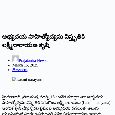
అభ్యదయ సాహిత్యోద్యమ విస్తృతికి
లక్ష్మీనారాయణ కృషి
Prajatantra News
March 15, 2025
తెలంగాణ
హైదరాబాద్, ప్రజాతంత్ర, మార్చి 15 : అనేక దశాబ్దాలుగా అభ్యదయ
సాహిత్యోద్యమ విస్తృతికి పెనుగొండ లక్ష్మీనారాయణ (Laxmi narayana)
ఇతోధిక కృషి చేస్తున్నరని ప్రముఖ అభ్యుదయ రచయిత, తెలుగు
యూనివర్సిటీ పూర్వ ఉపకులపతి ఎస్వీ సత్యనారాయణ అన్నారు.