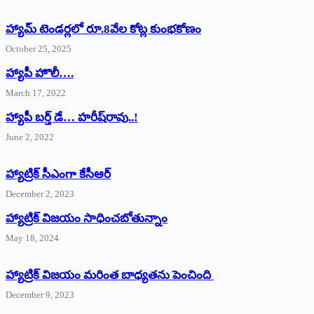
హ్యామ్‌ ‌టెండర్లలో రూ.8వేల కోట్ల కుంభకోణం
October 25, 2025
హ్యాపీ హొలీ….
March 17, 2022
హ్యాపీ బర్త్ ‌డే… హరీష్‌రావు..!
June 2, 2022
హ్యాట్రిక్‌ ‌సీఎంగా కేసీఆర్‌
December 2, 2023
హ్యాట్రిక్‌ విజయం సాధించబోతున్నాం
May 18, 2024
హ్యాట్రిక్ విజయం మరింత బాధ్యతను పెంచింది
December 9, 2023