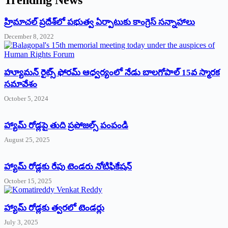
‌హ్రిమాచల్‌ ‌ప్రదేశ్‌లో పభుత్వ ఏర్పాటుకు కాంగ్రెస్‌ ‌సన్నాహాలు
December 8, 2022
హ్యూమన్‌ రైట్స్‌ ఫోరమ్‌ ఆధ్వర్యంలో నేడు బాలగోపాల్‌ 15వ స్మారక
సమావేశం
October 5, 2024
హ్యామ్‌ రోడ్లపై తుది ప్రపోజల్స్‌ పంపండి
August 25, 2025
హ్యామ్‌ రోడ్లకు రేపు టెండరు నోటిఫికేషన్‌
October 15, 2025
హ్యామ్‌ రోడ్లకు త్వరలో టెండర్లు
July 3, 2025