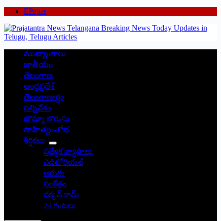
EPaper
ముఖ్యాంశాలు
జాతీయం
తెలంగాణ
ఆంధ్రప్రదేశ్
తెలంగాణార్థం
సన్నివేశం
బొమ్మా బొరుసు
సాహిత్యం-శోభ
శీర్షికలు
ప్రత్యేక వ్యాసాలు
ఎడిటోరియల్
అరుగు
సంకేతం
దక్కన్.కామ్
24 గంటలు