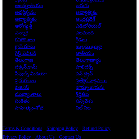
అంతర్జాతీయం
అరుగు
అవర్గీకృతం
ఆద్యాత్మికం
ఆధ్యాత్మికం
ఆంధ్రప్రదేశ్
ఆరోగ్య శ్రీ
ఎడిటోరియల్
ఎన్నారై
ఎలమంద
కవితా శాల
క్రీడలు
క్లాస్ రూమ్
ఖుల్లమ్ ఖుల్లా
గెస్ట్ ఎడిటర్
జాతీయం
తెలంగాణ
తెలంగాణార్థం
దక్కన్.కామ్
పాలిటిక్స్
పీపుల్స్ ‌మీడియా
పెన్ డ్రైవ్
ప్రచురణలు
ప్రత్యేక వ్యాసాలు
బిజినెస్
బొమ్మా బొరుసు
ముఖ్యాంశాలు
శీర్షికలు
సంకేతం
సన్నివేశం
సాహిత్యం-శోభ
సిల్ సిల
Copyright © 2026 - Prajatantra
Terms & Conditions
Shipping Policy
Refund Policy
Privacy Policy
About Us
Contact Us