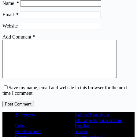
Name
*
Email
*
Website
Add Comment
*
Save my name, email and website in this browser for the next
time I comment.
Post Comment
24 గంటలు
Balala Bharatham
Bharat jodo yatra special
Crime
English
entertainment
Shoba
Sports
Uncategorized