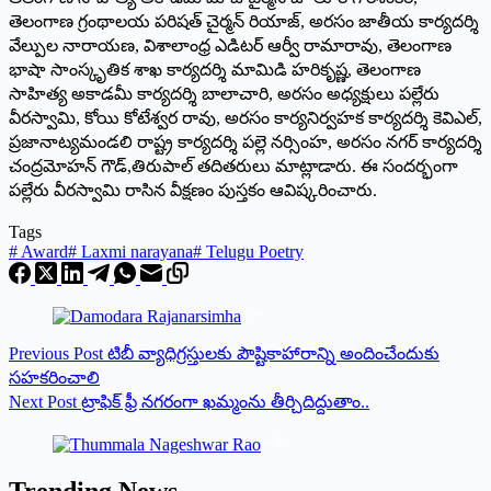
తెలంగాణ గ్రంథాలయ పరిషత్ చైర్మన్ రియాజ్, అరసం జాతీయ కార్యదర్శి
వేల్పుల నారాయణ, విశాలాంధ్ర ఎడిటర్ ఆర్వీ రామారావు, తెలంగాణ
భాషా సాంస్కృతిక శాఖ కార్యదర్శి మామిడి హరికృష్ణ, తెలంగాణ
సాహిత్య అకాడమీ కార్యదర్శి బాలాచారి, అరసం అధ్యక్షులు పల్లేరు
వీరస్వామి, కోయి కోటేశ్వర రావు, అరసం కార్యనిర్వహక కార్యదర్శి కెవిఎల్,
ప్రజానాట్యమండలి రాష్ట్ర కార్యదర్శి పల్లె నర్సింహ, అరసం నగర్ కార్యదర్శి
చంద్రమోహన్ గౌడ్,తిరుపాల్ తదితరులు మాట్లాడారు. ఈ సందర్భంగా
పల్లేరు వీరస్వామి రాసిన వీక్షణం పుస్తకం ఆవిష్కరించారు.
Tags
#
Award
#
Laxmi narayana
#
Telugu Poetry
Previous
Post
టిబీ వ్యాధిగ్రస్తులకు పౌష్టికాహారాన్ని అందించేందుకు
సహకరించాలి
Next
Post
ట్రాఫిక్ ఫ్రీ నగరంగా ఖమ్మంను తీర్చిదిద్దుతాం..
Trending News