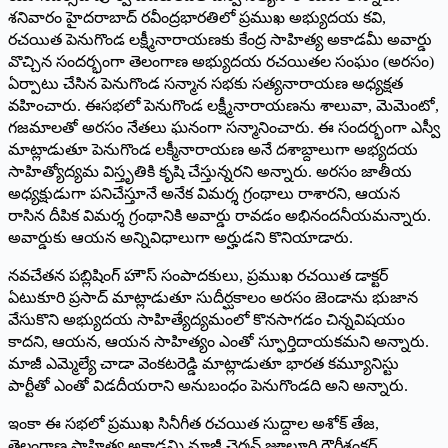
శనివారం హైదరాబాద్ రవీంద్రభారతిలో ప్రముఖ అభ్యుదయ కవి,
రచయిత పెనుగొండ లక్ష్మీనారాయణకు కేంద్ర సాహిత్య అకాడమీ అవార్డు
వొచ్చిన సందర్భంగా తెలంగాణ అభ్యుదయ రచయితల సంఘం (అరసం)
ఏర్పాటు చేసిన పెనుగొండ సన్మాన సభకు సత్యనారాయణ అధ్యక్షత
వహించారు. ఈసభలో పెనుగొండ లక్ష్మీనారాయణను శాలువా, మెమెంటో,
గజమాలతో అరసం నేతలు ఘనంగా సన్మానించారు. ఈ సందర్భంగా ఎస్వీ
మాట్లాడుతూ పెనుగొండ లక్మీనారాయణ అనే దశాబ్దాలుగా అభ్యదయ
సాహిత్యోద్యమ విస్తృతికి కృషి చేస్తున్నరని అన్నారు. అరసం జాతీయ
అధ్యక్షుడుగా పనిచేస్తూనే అనేక విమర్శ గ్రంథాలు రాశారని, ఆయన
రాసిన దీపిక విమర్శ గ్రంథానికి అవార్డు రావడం అభినందనీయమన్నారు.
అవార్డుకు ఆయన అన్నివిధాలుగా అర్హుడని కొనియాడారు.
నవచేతన పబ్లిషింగ్ హౌస్ సంపాదకులు, ప్రముఖ రచయిత డాక్టర్
ఏటుకూరి ప్రసాద్ మాట్లాడుతూ సుదీర్ఘకాలం అరసం జెండాను భుజాన
వేసుకొని అభ్యుదయ సాహిత్యేద్యమంలో కొనసాగడం చిన్నవిషయం
కాదని, ఆయన, ఆయన సాహిత్యం ఎంతో స్ఫూర్తిదాయకమని అన్నారు.
మాజీ ఎమ్మెల్యే చాడా వెంకటరెడ్డి మాట్లాడుతూ భారత కమ్యూనిస్టు
పార్టీతో ఎంతో విడదీయరాని అనుబంధం పెనుగొండది అని అన్నారు.
ఇంకా ఈ సభలో ప్రముఖ సినీగీత రచయిత సుద్దాల అశోక్ తేజ,
తెలంగాణ సాహిత్య అకాడమి మాజీ చైర్మన్ జూలూరి గౌరీశంకర్,