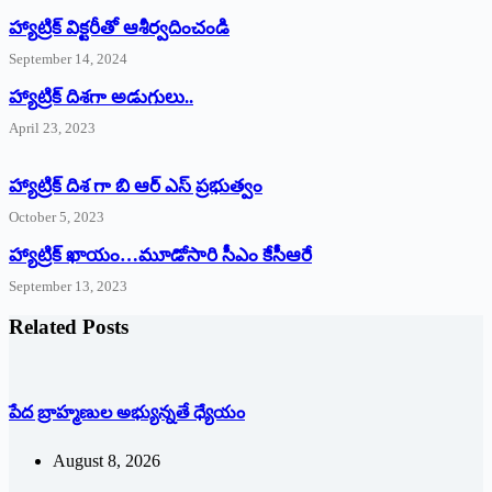
హ్యాట్రిక్‌ ‌విక్టరీతో ఆశీర్వదించండి
September 14, 2024
‌హ్యాట్రిక్‌ ‌దిశగా అడుగులు..
April 23, 2023
హ్యాట్రిక్ దిశ గా బి ఆర్ ఎస్ ప్రభుత్వం
October 5, 2023
హ్యాట్రిక్‌ ‌ఖాయం…మూడోసారి సీఎం కేసీఆరే
September 13, 2023
Related Posts
పేద బ్రాహ్మణుల అభ్యున్నతే ధ్యేయం
August 8, 2026