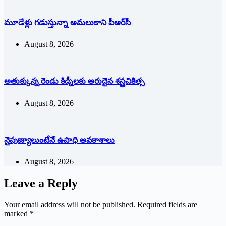
మూడేళ్లు గ‌డుస్తున్నా అమ‌లుకాని పీఆర్‌సీ
August 8, 2026
అతుక్కున్న రెండు కిడ్నీలకు అరుదైన శస్త్రచికిత్స
August 8, 2026
నైపుణ్యాలుంటేనే ఉపాధి అవకాశాలు
August 8, 2026
Leave a Reply
Your email address will not be published.
Required fields are
marked
*