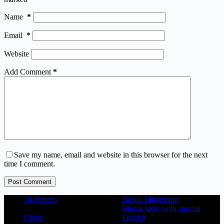
Name
*
Email
*
Website
Add Comment
*
Save my name, email and website in this browser for the next
time I comment.
Post Comment
24 గంటలు
Balala Bharatham
Bharat jodo yatra special
Crime
English