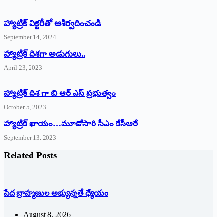
హ్యాట్రిక్‌ ‌విక్టరీతో ఆశీర్వదించండి
September 14, 2024
‌హ్యాట్రిక్‌ ‌దిశగా అడుగులు..
April 23, 2023
హ్యాట్రిక్ దిశ గా బి ఆర్ ఎస్ ప్రభుత్వం
October 5, 2023
హ్యాట్రిక్‌ ‌ఖాయం…మూడోసారి సీఎం కేసీఆరే
September 13, 2023
Related Posts
పేద బ్రాహ్మణుల అభ్యున్నతే ధ్యేయం
August 8, 2026