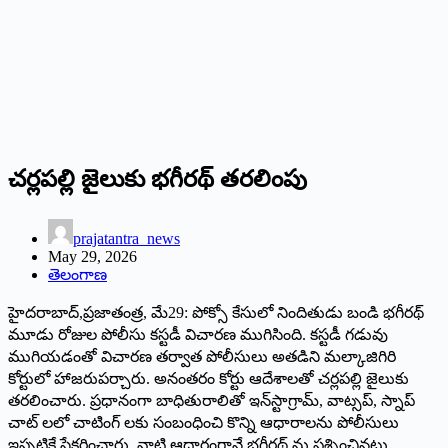
చర్లపల్లి జైలుకు భగీరథ్ తరలింపు
prajatantra_news
May 29, 2026
తెలంగాణ
హైదరాబాద్,ప్రజాతంత్ర, మే29: పోక్సో కేసులో నిందితుడు బండి భగీరథ్
మూడు రోజుల పోలీసు కస్టడీ విచారణ ముగిసింది. కస్టడీ గడువు
ముగియడంతో విచారణ తర్వాత పోలీసులు అత‌డిని మల్కాజిగిరి
కోర్టులో హాజరుపర్చారు. అనంతరం కోర్టు ఆదేశాలతో చర్లపల్లి జైలుకు
తరలించారు. ప్రధానంగా బాధితురాలితో ఇన్‌స్టాగ్రామ్‌, వాట్సప్, స్నాప్
చాట్‌ లలో చాటింగ్ లకు సంబంధించి కొన్ని ఆధారాలను పోలీసులు
ఇప్పటికే సేకరించారు. వాటి ఆధారంగానే భగీరథ్ ను ప్రశ్నించినట్టు