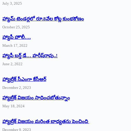
July 3, 2025
హ్యామ్‌ ‌టెండర్లలో రూ.8వేల కోట్ల కుంభకోణం
October 25, 2025
హ్యాపీ హొలీ….
March 17, 2022
హ్యాపీ బర్త్ ‌డే… హరీష్‌రావు..!
June 2, 2022
హ్యాట్రిక్‌ ‌సీఎంగా కేసీఆర్‌
December 2, 2023
హ్యాట్రిక్‌ విజయం సాధించబోతున్నాం
May 18, 2024
హ్యాట్రిక్ విజయం మరింత బాధ్యతను పెంచింది
December 9, 2023