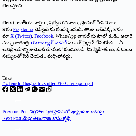
తెలుస్తోంది.
తెలుగు జాతీయ వార్తలు, ప్రత్యేక కథనాలు, ట్రెండింగ్ వీడియోలు
కోసం
Prajatantra
వెబ్‌సైట్ ను సందర్శించండి. తాజా అప్‌డేట్స్ కోసం
మా
X (Twitter)
,
Facebook
, WhatsApp ఛానల్ ను ఫాలో కండి.. అలాగే
మా ప్రజాతంత్ర,
యూట్యూబ్ చానల్
ను సబ్ స్క్రైబ్ చేసుకోండి.. మీ
అభిప్రాయాన్ని కామెంట్ రూపంలో పంచుకోండి. మీ స్నేహితులు, కుటుంబ
సభ్యులతో షేర్ చేయడం మర్చిపోవద్దు.
Tags
#
#Bandi Bhagirath #shifted #to Cherlapalli jail
Previous
Post
విగ్రహాల ప్రతిష్ఠాపనలో ఇబ్బందులుండొద్దు
Next
Post
మేధో తెలంగాణ కోసం కృషి