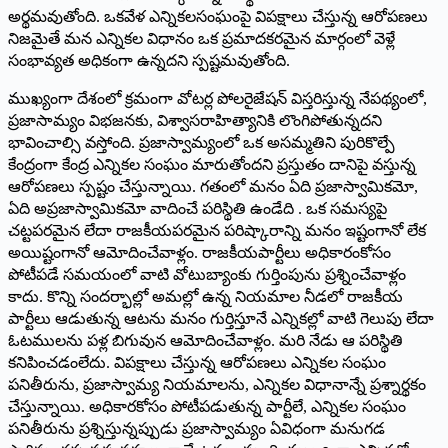
అర్థ‌మ‌వుతోంది. ఒక‌వేళ ఎన్నిక‌ల‌సంఘంపై విప‌క్షాలు చేస్తున్న ఆరోప‌ణ‌లు
నిజ‌మైతే మ‌న ఎన్నిక‌ల విధానం ఒక ప్ర‌మాద‌క‌ర‌మైన మార్గంలో వెళ్లే
సంభావ్య‌త అధికంగా ఉన్న‌ద‌ని స్ప‌ష్ట‌మ‌వుతోంది.
ముఖ్యంగా దేశంలో క్ర‌మంగా వోట‌ర్ల పోల‌రైజేష‌న్ విస్త‌రిస్తున్న నేప‌థ్యంలో,
ప్ర‌జాసామ్యం విభ‌జ‌న‌కు, విశ్వాస‌రాహిత్యానికి లొంగిపోతున్న‌ద‌ని
భావించాల్సి వ‌స్తోంది. ప్ర‌జాస్వామ్యంలో ఒక అస‌మ్మ‌తిని పురికొల్పే
కేంద్రంగా కేంద్ర ఎన్నిక‌ల సంఘం మారుతోంద‌ని ప్ర‌స్తుతం దానిపై వ‌స్తున్న
ఆరోప‌ణ‌లు స్ప‌ష్టం చేస్తున్నాయి. గ‌తంలో మ‌నం ఏది ప్ర‌జాస్వామిక‌మో,
ఏది అప్ర‌జాస్వామిక‌మో వాదించే ప‌రిస్థితి ఉండేది . ఒక స‌మ‌స్య‌పై
చ‌ట్ట‌ప‌ర‌మైన లేదా రాజ‌కీయ‌ప‌ర‌మైన ప‌రిష్కారాన్ని మ‌నం ఇష్టంగానో లేక
అయిష్టంగానో ఆమోదించేవాళ్లం. రాజ‌కీయ‌పార్టీలు అధికారంకోసం
పోటీప‌డే స‌మ‌యంలో వాటి వోటుబ్యాంకు గుర్తింపును ప్ర‌శ్నించేవాళ్లం
కాదు. కొన్ని సంద‌ర్భాల్లో అమ‌ల్లో ఉన్న నియ‌మాల నీడ‌లో రాజ‌కీయ
పార్టీలు ఆడుతున్న ఆట‌ను మ‌నం గుర్తిస్తూనే ఎన్నిక‌ల్లో వాటి గెలుపు లేదా
ఓట‌ముల‌ను ప‌ళ్ల బిగువున ఆమోదించేవాళ్లం. మ‌రి నేడు ఆ ప‌రిస్థితి
క‌నిపించ‌డంలేదు. విప‌క్షాలు చేస్తున్న ఆరోప‌ణ‌లు ఎన్నిక‌ల సంఘం
ప‌నితీరును, ప్ర‌జాస్వామ్య నియ‌మాల‌ను, ఎన్నిక‌ల విధానాన్నే ప్ర‌శ్నార్థ‌కం
చేస్తున్నాయి. అధికారకోసం పోటీప‌డుతున్న పార్టీలే, ఎన్నికల సంఘం
ప‌నితీరును ప్ర‌శ్నిస్తున్న‌ప్పుడు ప్ర‌జాస్వామ్యం ఏవిధంగా మ‌నుగ‌డ