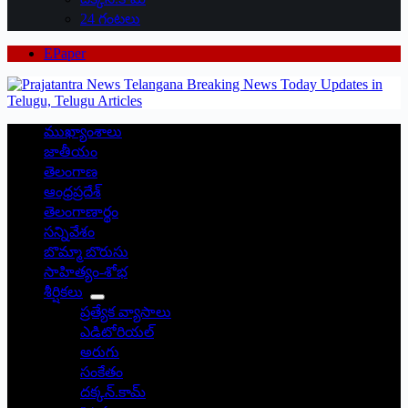
24 గంటలు
EPaper
ముఖ్యాంశాలు
జాతీయం
తెలంగాణ
ఆంధ్రప్రదేశ్
తెలంగాణార్థం
సన్నివేశం
బొమ్మా బొరుసు
సాహిత్యం-శోభ
శీర్షికలు
ప్రత్యేక వ్యాసాలు
ఎడిటోరియల్
అరుగు
సంకేతం
దక్కన్.కామ్