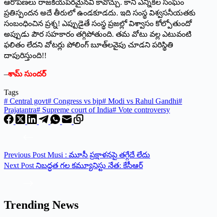
ఆరోప‌ణ‌లు రాజ‌కీయ‌ప‌ర‌మైన‌వి కావొచ్చు. కానీ ఎన్నిక‌ల సంఘం
ప్ర‌తిస్పంద‌న అదే తీరులో ఉండకూడ‌దు. ఇది సంస్థ విశ్వ‌స‌నీయ‌త‌కు
సంబంధించిన ప్ర‌శ్న‌! ఎప్పుడైతే సంస్థ ప్ర‌జ‌ల్లో విశ్వాసం కోల్పోతుందో
అప్పుడు పౌర స‌హ‌కారం త‌గ్గిపోతుంది. త‌మ వోటు వ‌ల్ల ఎటువంటి
ఫ‌లితం లేద‌ని వోట‌ర్లు పోలింగ్ బూత్‌ల‌వైపు చూడ‌ని ప‌రిస్థితి
దాపురిస్తుంది!!
–
శామ్ సుందర్
Tags
#
Central govt
#
Congress vs bjp
#
Modi vs Rahul Gandhi
#
Prajatantra
#
Supreme court of India
#
Vote controversy
Previous
Post
Musi : మూసీ ప్రక్షాళనపై తగ్గేదే లేదు
Next
Post
నిబద్ధత గల కమ్యూనిస్టు నేత: కేసీఆర్‌
Trending News