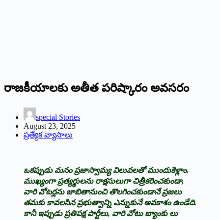
రాజ‌కీయాల‌కు అతీత ప‌రిష్కారం అవ‌స‌రం
special Stories
August 23, 2025
ప్రత్యేక వ్యాసాలు
ఒక‌ప్పుడు మ‌నం ప్ర‌జాస్వామ్య విలువ‌ల‌తో ముందుకెళ్లాం.
ముఖ్యంగా ప్ర‌త్య‌ర్థుల‌ను రాక్ష‌సులుగా చిత్రీక‌రించ‌కుండా,
వారి వోట‌ర్ల‌ను జాబితానుంచి తొల‌గించ‌కుండానే ప్ర‌జ‌లు
త‌మ‌కు కావ‌ల‌సిన ప్ర‌భుత్వాన్ని ఎన్నుకునే అవ‌కాశం ఉండేది.
కానీ ఇప్పుడు ప్ర‌తిప‌క్ష పార్టీలు, వారి వోటు బ్యాంకు లు