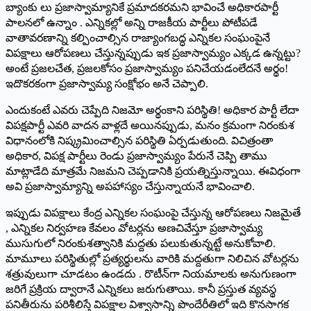
బ్యాంకు లు ప్ర‌జాస్వామ్యానికే ప్ర‌మాద‌క‌ర‌మ‌ని భావించే అధికార‌పార్టీ
పాల‌న‌లో ఉన్నాం . ఎన్నిక‌ల్లో అన్ని రాజ‌కీయ పార్టీలు పోటీప‌డే
వాతావ‌ర‌ణాన్ని క‌ల్పించాల్సిన రాజ్యాంగ‌బ‌ద్ధ ఎన్నిక‌ల సంఘంపైనే
విప‌క్షాలు ఆరోప‌ణ‌లు చేస్తున్న‌ప్పుడు ఇక ప్ర‌జాస్వామ్యం ఎక్క‌డ ఉన్న‌ట్టు?
అంటే ప్ర‌జ‌ల‌చేత‌, ప్ర‌జ‌ల‌కోసం ప్ర‌జాస్వామ్యం ప‌నిచేయ‌డంలేద‌నే అర్థం!
ఇదొక‌ర‌కంగా ప్ర‌జాస్వామ్య సంక్షోభం అనే చెప్పాలి.
ఎందుకంటే ఎవరు చెప్పేది నిజ‌మో అర్థంకాని ప‌రిస్థితి! అధికార పార్టీ లేదా
విప‌క్ష‌పార్టీ ఎవ‌రి వాద‌న వాళ్ల‌దే అయిన‌ప్పుడు, మ‌నం క్ర‌మంగా నిరంకుశ
విధానంలోకి నిష్క్ర‌మించాల్సిన ప‌రిస్థితి ఏర్ప‌డుతుంది. విచిత్రంతా
అధికార‌, విప‌క్ష పార్టీలు రెండు ప్ర‌జాస్వామ్యం పేరునే చెప్పి తాము
మాట్లాడేది మాత్ర‌మే నిజ‌మ‌ని చెప్ప‌డానికి ప్ర‌య‌త్నిస్తున్నాయి. ఈవిధంగా
అవి ప్ర‌జాస్వామ్యాన్ని అప‌హాస్యం చేస్తున్నాయ‌నే భావించాలి.
ఇప్పుడు విప‌క్షాలు కేంద్ర ఎన్నిక‌ల సంఘంపై చేస్తున్న ఆరోప‌ణ‌లు నిజ‌మైతే
, ఎన్నిక‌ల నిర్వ‌హ‌ణ కేవ‌లం వోట‌ర్ల‌ను అణ‌చివేస్తూ ప్ర‌జాస్వామ్య
ముసుగులో నిరంకుశ‌త్వానికి మ‌ద్ద‌తు ప‌లుకుతున్న‌ట్టే అనుకోవాలి.
మామూలు ప‌రిస్థితుల్లో ప్ర‌త్య‌ర్థుల‌ను వారికి మ‌ద్ద‌తుగా నిలిచిన వోట‌ర్ల‌ను
శ‌త్రువులుగా చూడ‌టం ఉండదు . రొటీన్‌గా నియ‌మాల‌కు అనుగుణంగా
జ‌రిగే ప్ర‌క్రియ ద్వారానే ఎన్నిక‌లు జ‌రుగుతాయి. కానీ ప్ర‌స్తుత వ్య‌వ‌స్థ
ప‌నితీరును ప‌రిశీలిస్తే విప‌క్షాల విశ్వాసాన్ని పొందేరీతిలో ఇది కొన‌సాగక