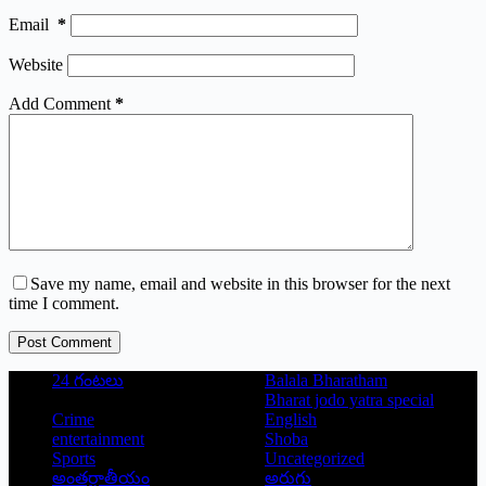
Email
*
Website
Add Comment
*
Save my name, email and website in this browser for the next
time I comment.
Post Comment
24 గంటలు
Balala Bharatham
Bharat jodo yatra special
Crime
English
entertainment
Shoba
Sports
Uncategorized
అంతర్జాతీయం
అరుగు