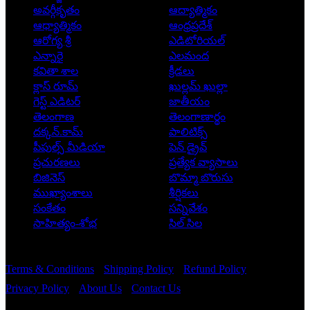
అవర్గీకృతం
ఆద్యాత్మికం
ఆధ్యాత్మికం
ఆంధ్రప్రదేశ్
ఆరోగ్య శ్రీ
ఎడిటోరియల్
ఎన్నారై
ఎలమంద
కవితా శాల
క్రీడలు
క్లాస్ రూమ్
ఖుల్లమ్ ఖుల్లా
గెస్ట్ ఎడిటర్
జాతీయం
తెలంగాణ
తెలంగాణార్థం
దక్కన్.కామ్
పాలిటిక్స్
పీపుల్స్ ‌మీడియా
పెన్ డ్రైవ్
ప్రచురణలు
ప్రత్యేక వ్యాసాలు
బిజినెస్
బొమ్మా బొరుసు
ముఖ్యాంశాలు
శీర్షికలు
సంకేతం
సన్నివేశం
సాహిత్యం-శోభ
సిల్ సిల
Copyright © 2026 - Prajatantra
Terms & Conditions
Shipping Policy
Refund Policy
Privacy Policy
About Us
Contact Us