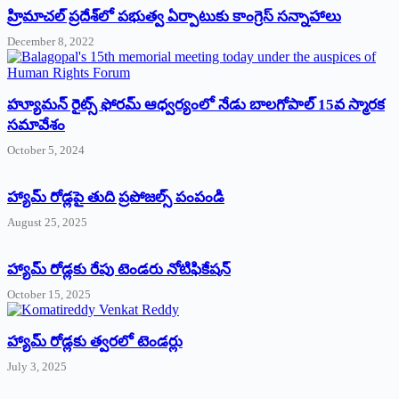
‌హ్రిమాచల్‌ ‌ప్రదేశ్‌లో పభుత్వ ఏర్పాటుకు కాంగ్రెస్‌ ‌సన్నాహాలు
December 8, 2022
హ్యూమన్‌ రైట్స్‌ ఫోరమ్‌ ఆధ్వర్యంలో నేడు బాలగోపాల్‌ 15వ స్మారక
సమావేశం
October 5, 2024
హ్యామ్‌ రోడ్లపై తుది ప్రపోజల్స్‌ పంపండి
August 25, 2025
హ్యామ్‌ రోడ్లకు రేపు టెండరు నోటిఫికేషన్‌
October 15, 2025
హ్యామ్‌ రోడ్లకు త్వరలో టెండర్లు
July 3, 2025