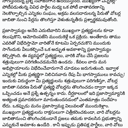
సాగిస్తుంద‌న్న ప్ర‌శ్న స‌హ‌జంగానే ఉద‌యిస్తుంది. ముఖ్యంగా ఎన్నిక‌ల్లో
పోటీప‌డుతున్న వివిధ పార్టీల మ‌ధ్య ఒక పోటీ వాతావ‌ర‌ణాన్ని
నెల‌కొల్పాల్సిన ఎన్నిక‌ల సంఘం, అక్ర‌మ వ‌ల‌స‌దారుల‌న్న పేరుతో వోట‌ర్ల
జాబితా నుంచి పేర్ల‌ను తొల‌గిస్తూ వెళుతున్నతీరు ప్ర‌శ్నార్థ‌క‌మ‌వుతోంది.
ప్ర‌జాస్వామ్యం అనేది ఎదుటివారిని ముఖ్యంగా ప్ర‌త్య‌ర్థుల‌ను కూడా
క‌లుపుకొని, ఆమోదింప‌జేసి ముందుకెళ్లే ఒక ప్ర‌క్రియ‌. అంతేకాదు తాము
ఎవ‌రితో విభేదిస్తామో వారితోనే కూట‌మి ఏర్పర‌చుకొని ముందుకు
సాగేందుకు వీలుక‌ల్పించే ఒక అద్భుత అవ‌కాశాన్ని ప్ర‌జాస్వామ్యం
క‌ల్పిస్తోంది. ఈ వ్య‌వ‌స్థ‌లో ప్ర‌త్య‌ర్థులు, వారికి వోటు చేసే ప్ర‌జ‌ల‌ను
శ‌త్రువులుగా ప‌రిగ‌ణించ‌డ‌మ‌నేది ఉండదు . కేవ‌లం వారు మ‌న
అభిప్రాయాల‌ను విభేదించేవారుగానే చూడ‌టం జ‌రుగుతుంది. ఇవ్వాళ
ఎన్నిక‌ల్లో మీకు ప్ర‌త్య‌ర్థిగా నిలిచిన‌వారు రేపు మీ భాగ‌స్వాములు కావ‌చ్చు!
ఇందుకు విరుద్ధంగా మీ ప్ర‌త్య‌ర్థుల‌ను శత్రువులుగా ప‌రిగ‌ణిస్తూ, వోట‌ర్ల
జాబితా స‌వ‌ర‌ణ పేరుతో ప్ర‌త్య‌ర్థి వోట‌ర్లను తొల‌గించ‌డం ద్వారా ఇక్క‌డ
ఒప్పించ‌డం అనే ప్ర‌శ్నే ఉత్ప‌న్నం కాదు. దీర్ఘ‌కాలంలో ఇది ప్ర‌జాస్వామ్యానికి
అత్యంత ప్ర‌మాద‌క‌రంగా మారుతుంద‌న‌డంలో ఎంత‌మాత్రం సందేహం
లేదు. ఒక‌ప్పుడు మ‌నం ప్ర‌జాస్వామ్య విలువ‌ల‌తో ముందుకెళ్లాం.
ముఖ్యంగా ప్ర‌త్య‌ర్థుల‌ను రాక్ష‌సులుగా చిత్రీక‌రించ‌కుండా, వారి వోట‌ర్ల‌ను
జాబితానుంచి తొల‌గించ‌కుండానే ప్ర‌జ‌లు త‌మ‌కు కావ‌ల‌సిన ప్ర‌భుత్వాన్ని
ఎన్నుకునే అవ‌కాశం ఉండేది . కానీ ఇప్పుడు ప్ర‌తిప‌క్ష పార్టీలు, వారి వోటు