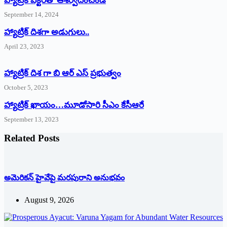
హ్యాట్రిక్‌ ‌విక్టరీతో ఆశీర్వదించండి
September 14, 2024
‌హ్యాట్రిక్‌ ‌దిశగా అడుగులు..
April 23, 2023
హ్యాట్రిక్ దిశ గా బి ఆర్ ఎస్ ప్రభుత్వం
October 5, 2023
హ్యాట్రిక్‌ ‌ఖాయం…మూడోసారి సీఎం కేసీఆరే
September 13, 2023
Related Posts
అమెరికన్ హైవేపై మ‌ర‌పురాని అనుభ‌వం
August 9, 2026