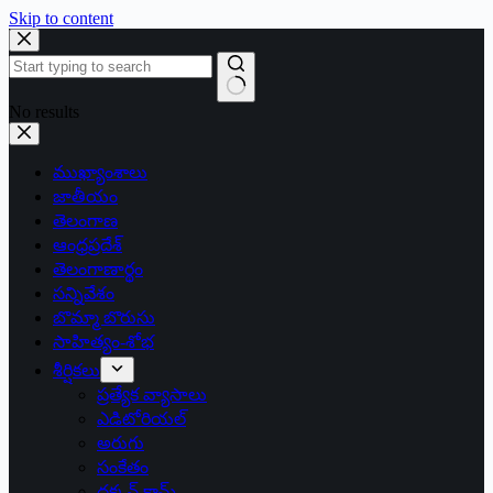
Skip to content
No results
ముఖ్యాంశాలు
జాతీయం
తెలంగాణ
ఆంధ్రప్రదేశ్
తెలంగాణార్థం
సన్నివేశం
బొమ్మా బొరుసు
సాహిత్యం-శోభ
శీర్షికలు
ప్రత్యేక వ్యాసాలు
ఎడిటోరియల్
అరుగు
సంకేతం
దక్కన్.కామ్