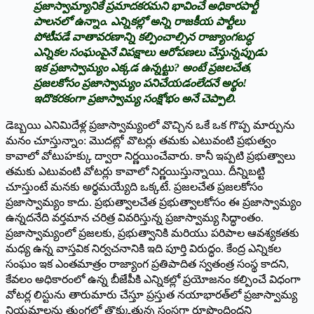
ప్ర‌జాస్వామ్యానికే ప్ర‌మాద‌క‌ర‌మ‌ని భావించే అధికార‌పార్టీ
పాల‌న‌లో ఉన్నాం. ఎన్నిక‌ల్లో అన్ని రాజ‌కీయ పార్టీలు
పోటీప‌డే వాతావ‌ర‌ణాన్ని క‌ల్పించాల్సిన రాజ్యాంగ‌బ‌ద్ధ
ఎన్నిక‌ల సంఘంపైనే విప‌క్షాలు ఆరోప‌ణ‌లు చేస్తున్న‌ప్పుడు
ఇక ప్ర‌జాస్వామ్యం ఎక్క‌డ ఉన్న‌ట్టు? అంటే ప్ర‌జ‌ల‌చేత‌,
ప్ర‌జ‌ల‌కోసం ప్ర‌జాస్వామ్యం ప‌నిచేయ‌డంలేద‌నే అర్థం!
ఇదొక‌ర‌కంగా ప్ర‌జాస్వామ్య సంక్షోభం అనే చెప్పాలి.
డెబ్బయి ఎనిమిదేళ్ల ప్ర‌జాస్వామ్యంలో వొచ్చిన ఒకే ఒక గొప్ప మార్పును
మ‌నం చూస్తున్నాం: మొద‌ట్లో వొట‌ర్లు త‌మ‌కు ఎటువంటి ప్ర‌భుత్వం
కావాలో వోటుహ‌క్కు ద్వారా నిర్ణ‌యించేవారు. కానీ ఇప్ప‌టి ప్ర‌భుత్వాలు
త‌మ‌కు ఎటువంటి వోట‌ర్లు కావాలో నిర్ణ‌యిస్తున్నాయి. దీన్నిబ‌ట్టి
చూస్తుంటే మ‌న‌కు అర్థ‌మ‌య్యేది ఒక్క‌టే. ప్ర‌జ‌ల‌చేత ప్ర‌జ‌ల‌కోసం
ప్ర‌జాస్వామ్యం కాదు. ప్ర‌భుత్వాల‌చేత ప్ర‌భుత్వాల‌కోసం ఈ ప్ర‌జాస్వామ్యం
ఉన్న‌ద‌నేది వ‌ర్త‌మాన చ‌రిత్ర వివ‌రిస్తున్న ప్ర‌జాస్వామ్య సిద్ధాంతం.
ప్ర‌జాస్వామ్యంలో ప్ర‌జ‌ల‌కు, ప్ర‌భుత్వానికి మ‌రియు ప‌రిపాల ఆవ‌శ్య‌క‌త‌కు
మ‌ధ్య ఉన్న వాస్త‌విక నిర్వచ‌నానికి ఇది పూర్తి విరుద్ధం. కేంద్ర ఎన్నిక‌ల
సంఘం ఇక ఎంత‌మాత్రం రాజ్యాంగ ప్ర‌తిపాదిత స్వ‌తంత్ర సంస్థ కాద‌ని,
కేవ‌లం అధికారంలో ఉన్న బీజేపీకి ఎన్నిక‌ల్లో ప్ర‌యోజ‌నం క‌ల్పించే విధంగా
వోట‌ర్ల లిస్టును తారుమారు చేస్తూ ప్ర‌స్తుత న‌యాభార‌త్‌లో ప్ర‌జాస్వామ్య
నియ‌మాల‌ను తుంగ‌లో తొక్కుతున్న సంస్థ‌గా రూపొందింద‌ని