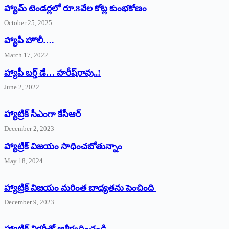
హ్యామ్‌ ‌టెండర్లలో రూ.8వేల కోట్ల కుంభకోణం
October 25, 2025
హ్యాపీ హొలీ….
March 17, 2022
హ్యాపీ బర్త్ ‌డే… హరీష్‌రావు..!
June 2, 2022
హ్యాట్రిక్‌ ‌సీఎంగా కేసీఆర్‌
December 2, 2023
హ్యాట్రిక్‌ విజయం సాధించబోతున్నాం
May 18, 2024
హ్యాట్రిక్ విజయం మరింత బాధ్యతను పెంచింది
December 9, 2023