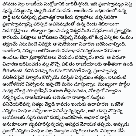
పోవ‌డం వ‌ల్ల రాజ‌కీయ సంక్షోభానికి దారితీస్తోంది. ఇది ప్ర‌జాస్వామ్యం ప‌ట్ల
వున్న న‌మ్మ‌కాన్ని దెబ్బ‌తీయ‌క మాన‌దు. అంతేకాదు అధికారంలో ఉన్న
పార్టీ అనుస‌రిస్తున్న ధ్రువాత్మ‌క రాజ‌కీయ వ్యూహాలు త‌ప్ప‌నిస‌రిగా
ప్ర‌జాస్వామ్యాన్ని ప‌ర‌స్ప‌ర అప‌న‌మ్మ‌కంతో ఉన్న రెండు శిబిరాలుగా
విడ‌గొట్టేస్తాయి. త‌ద్వారా ప్ర‌జాసామ్య విశ్వ‌స‌నీయ స‌ప్ర‌మాణ‌త ప్ర‌శ్నార్థ‌కం
కాగ‌ల‌దు. విప‌క్షాలు ఆరోప‌ణ‌లు చేస్తున్న నేప‌థ్యంలో కేంద్ర ఎన్నిక‌ల సంఘం
త‌క్ష‌ణ‌మే ఎటువంటి వివ‌క్ష‌కు తావులేకుండా విచార‌ణ జ‌రిపించాల్సింది.
అంతేకాని, విప‌క్షాల ఆరోప‌ణ‌ల‌కు స‌మాధానమివ్వ‌కుండా మౌనంగా
ఉండటం లేదా ప్రత్యారోప‌ణ‌లు చేయ‌డం ప‌రిష్కారం కాదు. ఆ విధంగా
విచార‌ణ జ‌రిపించ‌డం వ‌ల్ల వొచ్చే ఫ‌లితం రాజ‌కీయాల‌కు అతీతంగా ఉండి
తీరుతుంది. దీనికి ప‌రిష్కారం క‌నుగొన‌క‌పోతే సంస్థ, ప్ర‌జాస్వామ్య
ప‌నితీరుపైనే విశ్వాసం కోల్పోయే ప‌రిస్థితి ఏర్ప‌డ‌టం త‌థ్యం. ఇటువంటి
ఆందోళ‌న‌క‌ర చిహ్నాల‌ను ఇప్ప‌టికే మ‌నం చూస్తున్నాం. ముఖ్యంగా పార్టీల
మ‌ధ్య వోట‌ర్ల పోల‌రైజేష‌న్ మ‌రింత తీవ్ర‌మ‌వ‌డం, వోట‌ర్లలో విశ్వాసం
స‌న్న‌గిల్ల‌డం, రాజ‌కీయాల‌కు అతీతంగా రాజ్యాంగ సంస్థ‌లు
ప‌నిచేయ‌లేవ‌న్న స‌త్యం వెల్ల‌డి కావ‌డం ఇందుకు ఉదాహ‌ర‌ణ‌. ఒక‌వేళ
ఎన్నిక‌ల సంఘం స‌చ్ఛీలంగా ప‌నిచేస్తున్న‌ప్పుడు, అది త‌న‌పై వొస్తున్న
ఆరోప‌ణ‌ల‌కు స‌రైన రీతిలో ప‌రిష్క‌రించ‌క‌పోతే, అధికార పార్టీకి
అనుకూలంగా వ్య‌వ‌హ‌రిస్తున్న‌ద‌న్న అప‌ప్ర‌ధ మోయక త‌ప్ప‌దు. అప్పుడు
ప్ర‌జ‌ల్లో ఎన్నిక‌ల సంఘం ప‌ట్ల విశ్వాసం స‌న్న‌గిల్లుతుంది. విప‌క్షాలు చేసే