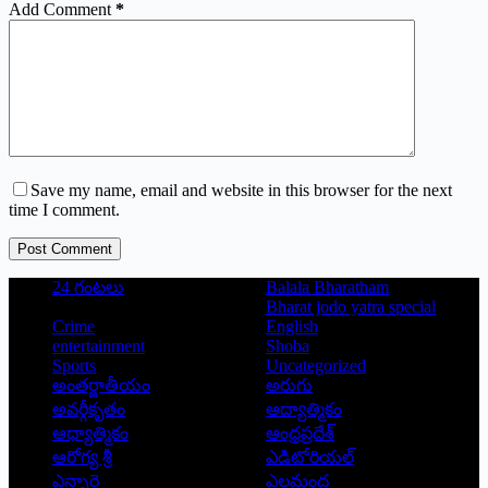
Add Comment
*
Save my name, email and website in this browser for the next
time I comment.
Post Comment
24 గంటలు
Balala Bharatham
Bharat jodo yatra special
Crime
English
entertainment
Shoba
Sports
Uncategorized
అంతర్జాతీయం
అరుగు
అవర్గీకృతం
ఆద్యాత్మికం
ఆధ్యాత్మికం
ఆంధ్రప్రదేశ్
ఆరోగ్య శ్రీ
ఎడిటోరియల్
ఎన్నారై
ఎలమంద