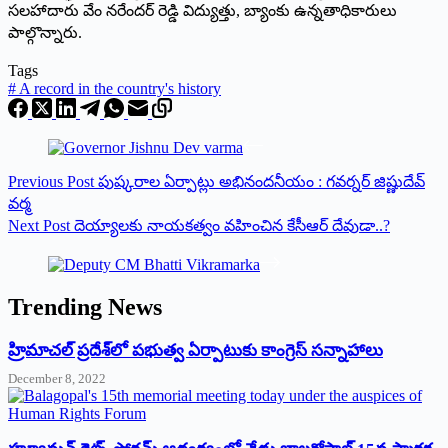
సలహాదారు వేం నరేందర్ రెడ్డి విద్యుత్తు, బ్యాంకు ఉన్నతాధికారులు
పాల్గొన్నారు.
Tags
#
A record in the country's history
Previous
Post
పుష్కరాల ఏర్పాట్లు అభినందనీయం : గవర్నర్ జిష్ణుదేవ్
వ‌ర్మ‌
Next
Post
దెయ్యాలకు నాయకత్వం వహించిన కేసీఆర్ దేవుడా..?
Trending News
‌హ్రిమాచల్‌ ‌ప్రదేశ్‌లో పభుత్వ ఏర్పాటుకు కాంగ్రెస్‌ ‌సన్నాహాలు
December 8, 2022