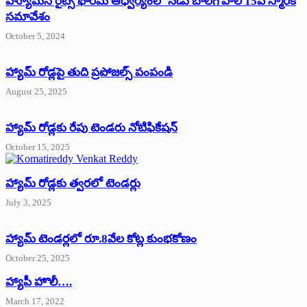
హ్యూమన్‌ రైట్స్‌ ఫోరమ్‌ ఆధ్వర్యంలో నేడు బాలగోపాల్‌ 15వ స్మారక
సమావేశం
October 5, 2024
హ్యామ్‌ రోడ్లపై తుది ప్రపోజల్స్‌ పంపండి
August 25, 2025
హ్యామ్‌ రోడ్లకు రేపు టెండరు నోటిఫికేషన్‌
October 15, 2025
హ్యామ్‌ రోడ్లకు త్వరలో టెండర్లు
July 3, 2025
హ్యామ్‌ ‌టెండర్లలో రూ.8వేల కోట్ల కుంభకోణం
October 25, 2025
హ్యాపీ హొలీ….
March 17, 2022