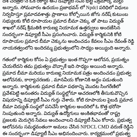
దేశ చరిత్రలోనే ఒక రికార్డు అని డిప్యూటీ సీఎం భట్టి విక్రమార్క మల్లు
అన్నారు. సోమవారం ఉదయం ప్రజాభవన్ లో Npdcl పరిధిలో విధులు
నిర్వహిస్తూ ప్రమాదవశాత్తు ప్రాణాలు కోల్పోయిన జోగు నరేష్ కుటుంబ
సభ్యులకు కోటి రూపాయల ప్రమాద బీమా చెక్కు తో పాటు విద్యుత్
శాఖలో నరేష్ శ్రీమతికి కారుణ్య నియామక ఉత్తర్వులు అందజేసిన
సందర్భంగా డిప్యూటీ సీఎం ప్రసంగించారు. విద్యుత్ కార్మికునికి కోటి
రూపాయల ప్రమాద బీమా చెక్కును అందించడం కేవలం సీఎం రేవంత్ రెడ్డి
నాయకత్వంలోని ఇందిరమ్మ ప్రభుత్వంలోని సాధ్యం అయ్యింది అన్నారు.
గతంలో కార్మికుల కోసం ఏ ప్రభుత్వం ఇంత గొప్పగా ఆలోచన, ప్రయత్నం
చేయలేదని తమ ప్రభుత్వం వొచ్చాకే ఇది సాధ్యం అయింది అన్నారు.
ప్రమాద బీమా మరియు కారుణ్య నియామక పత్రం అందించడం ప్రభుత్వ
ఆలోచనకు, కార్యాచరణకు , మానవీయ కోణానికి అద్దం పడుతుంది
అన్నారు. కార్మికులకు ప్రమాద బీమా పథకాన్ని మొదట సింగరేణిలో
ప్రవేశపెట్టి అనంతరం విద్యుత్ సంస్థల్లోనూ ఆచరణలోకి తీసుకువొచ్చిన
విషయాన్ని డిప్యూటీ సీఎం గుర్తు చేశారు. కోటి రూపాయల పైబడి ప్రమాద
బీమా విద్యుత్ సంస్థలో పనిచేసే కార్మికుల అందరిలో ఓ కొత్త భరోసా
నింపుతుంది అన్నారు. విద్యుత్ ఉద్యోగులు అంకితభావంతో రాష్ట్ర
ప్రజలకు మెరుగైన సేవలు అందించాలని డిప్యూటీ సీఎం కోరారు. ప్రభుత్వ
ఆలోచనను సమర్థవంతంగా అమలు చేసిన NPDCL CMD వరుణ్ రెడ్డిని
ఈ సందర్భంగా డిప్యూటీ సీఎం అభినందించారు. కార్యక్రమంలో ప్రభుత్వ