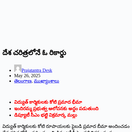
దేశ చరిత్రలోనే ఓ రికార్డు
Prajatantra Desk
May 26, 2025
తెలంగాణ
,
ముఖ్యాంశాలు
విద్యుత్ కార్మికులకు కోటి ప్రమాద భీమా
ఇందిరమ్మ ప్రభుత్వ ఆలోచనకు అద్దం పడుతుంది
డిప్యూటీ సీఎం భట్టి విక్రమార్క మల్లు
విద్యుత్ కార్మికులకు కోటి రూపాయలకు పైబడి ప్రమాద బీమా అందించడం