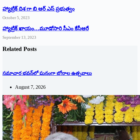
హ్యాట్రిక్ దిశ గా బి ఆర్ ఎస్ ప్రభుత్వం
October 5, 2023
హ్యాట్రిక్‌ ‌ఖాయం…మూడోసారి సీఎం కేసీఆరే
September 13, 2023
Related Posts
సమాచార భవన్‌లో ఘనంగా బోనాల ఉత్సవాలు
August 7, 2026