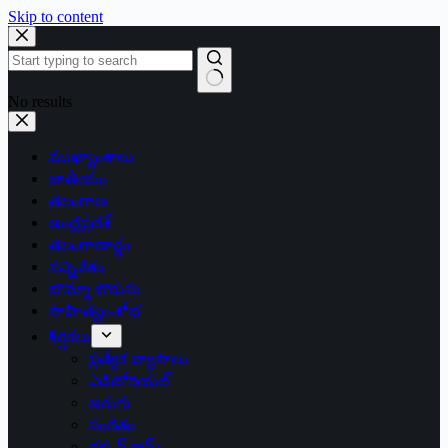
Skip to content
No results
ముఖ్యాంశాలు
జాతీయం
తెలంగాణ
ఆంధ్రప్రదేశ్
తెలంగాణార్థం
సన్నివేశం
బొమ్మా బొరుసు
సాహిత్యం-శోభ
శీర్షికలు
ప్రత్యేక వ్యాసాలు
ఎడిటోరియల్
అరుగు
సంకేతం
దక్కన్.కామ్