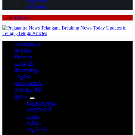
24 గంటలు
EPaper
ముఖ్యాంశాలు
జాతీయం
తెలంగాణ
ఆంధ్రప్రదేశ్
తెలంగాణార్థం
సన్నివేశం
బొమ్మా బొరుసు
సాహిత్యం-శోభ
శీర్షికలు
ప్రత్యేక వ్యాసాలు
ఎడిటోరియల్
అరుగు
సంకేతం
దక్కన్.కామ్