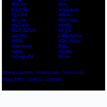
కవితా శాల
క్రీడలు
క్లాస్ రూమ్
ఖుల్లమ్ ఖుల్లా
గెస్ట్ ఎడిటర్
జాతీయం
తెలంగాణ
తెలంగాణార్థం
దక్కన్.కామ్
పాలిటిక్స్
పీపుల్స్ ‌మీడియా
పెన్ డ్రైవ్
ప్రచురణలు
ప్రత్యేక వ్యాసాలు
బిజినెస్
బొమ్మా బొరుసు
ముఖ్యాంశాలు
శీర్షికలు
సంకేతం
సన్నివేశం
సాహిత్యం-శోభ
సిల్ సిల
Copyright © 2026 - Prajatantra
Terms & Conditions
Shipping Policy
Refund Policy
Privacy Policy
About Us
Contact Us