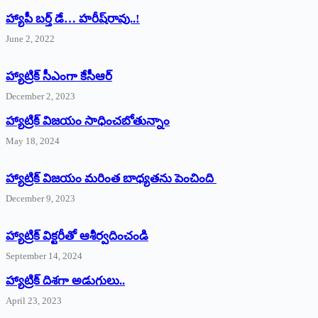
హ్యాపీ బర్త్ ‌డే… హరీష్‌రావు..!
June 2, 2022
హ్యాట్రిక్‌ ‌సీఎంగా కేసీఆర్‌
December 2, 2023
హ్యాట్రిక్‌ విజయం సాధించబోతున్నాం
May 18, 2024
హ్యాట్రిక్ విజయం మరింత బాధ్యతను పెంచింది
December 9, 2023
హ్యాట్రిక్‌ ‌విక్టరీతో ఆశీర్వదించండి
September 14, 2024
‌హ్యాట్రిక్‌ ‌దిశగా అడుగులు..
April 23, 2023