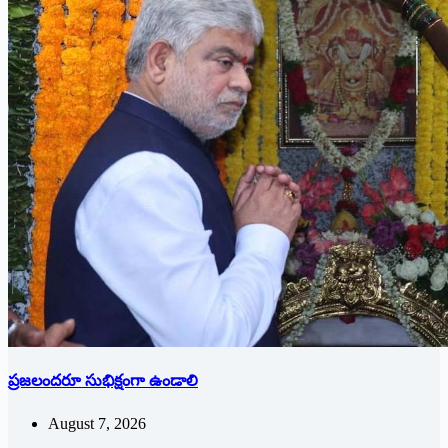
ప్రజలందరూ సుభిక్షంగా ఉండాలి
August 7, 2026