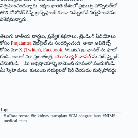
నిర్వహించిందన్నారు. దక్షిణ భారత దేశంలో ప్రభుత్వ హాస్పిటల్‌లో
తొలి రోబోటిక్ కిడ్నీ ట్రాన్స్‌ప్లాంట్ కూడా నిమ్స్‌లోనే నిర్వహించడం
విశేషమన్నారు.
తెలుగు జాతీయ వార్తలు, ప్రత్యేక కథనాలు, ట్రెండింగ్ వీడియోలు
కోసం
Prajatantra
వెబ్‌సైట్ ను సందర్శించండి. తాజా అప్‌డేట్స్
కోసం మా
X (Twitter)
,
Facebook
, WhatsApp ఛానల్ ను ఫాలో
కండి.. అలాగే మా ప్రజాతంత్ర,
యూట్యూబ్ చానల్
ను సబ్ స్క్రైబ్
చేసుకోండి.. మీ అభిప్రాయాన్ని కామెంట్ రూపంలో పంచుకోండి.
మీ స్నేహితులు, కుటుంబ సభ్యులతో షేర్ చేయడం మర్చిపోవద్దు.
Tags
#
#Rare record #in kidney transplant #CM congratulates #NIMS
medical team