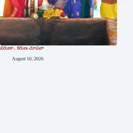
వరుణా.. కరుణ చూపవా
August 10, 2026