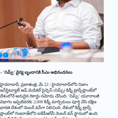
– ‘నిమ్స్’ వైద్య బృందానికి సీఎం అభినందనలు
హైదరాబాద్, ప్రజాతంత్ర, మే 22 : హైదరాబాద్‌లోని నిజాం
ఇన్‌స్టిట్యూట్ ఆఫ్ మెడికల్ సైన్సెస్ (నిమ్స్) కిడ్నీ ట్రాన్స్‌ప్లాంట్‌లో
దేశంలోనే అరుదైన రికార్డు నమోదు చేసింది. ‘నిమ్స్’ యూరాలజీ
విభాగం ఇప్పటివరకు 2,000 కిడ్నీ మార్పిడులు పూర్తి చేసి దక్షిణ
భారత దేశంలో నెంబర్ వన్‌గా నిలిచింది. దేశంలో కిడ్నీ ట్రాన్స్
ప్లాంట్‌లో గుజరాత్‌లోని ఐకేడీఆర్‌సీ నెంబర్ వన్ స్థానంలో ఉంది.