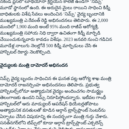
సెకండ్ ప్లేస్‌లో లూథియానా క్రిస్టియన్ కాలేజీ ఉండగా ‘నిమ్స’
మూడో స్థానంలో ఉంది. ఈ అరుదైన మైలు రాయిని సాధించి కిడ్నీ
బాధితులకు విశేష సేవలు అందించిన ‘నిమ్స్’ వైద్య బృందానికి
ముఖ్యమంత్రి ఎ.రేవంత్ రెడ్డి అభినందనలు తెలిపారు. ఈ 2,000
మందిలో 1,900 మంది అంటే 95% మంది రాజీవ్ ఆరోగ్యశ్రీ,
ముఖ్యమంత్రి సహాయ నిధి ద్వారా ఉచితంగా కిడ్నీ మార్పిడి
చేయించుకున్న‌వారు కావ‌డం విశేషం. 2023 జనవరి నుంచి గడిచిన
మూడేళ్ల నాలుగు నెలల్లోనే 500 కిడ్నీ మార్పిడులు చేసి ఈ
హాస్పిటల్ రికార్డు నెలకొల్పింది.
వైద్యులకు మంత్రి దామోదర్ అభినందన
నిమ్స్ వైద్య బృందం సాధించిన ఈ ఘనత పట్ల ఆరోగ్య శాఖ మంత్రి
దామోదర్ రాజనర్సింహ అభినందనలు తెలిపారు. ప్రభుత్వ
హాస్పిటల్స్‌లోనూ అత్యాధునిక వైద్యం అందించగల సామర్థ్యం
తెలంగాణకు ఉందని నిమ్స్ నిరూపిస్తోందన్నారు. ఇటీవల గాంధీ
హాస్పిటల్‌లో ఆరు మాడ్యులర్ ఆపరేషన్ థియేటర్లతోపాటు
అత్యాధునిక వసతులతో కూడిన ఆర్గాన్ ట్రాన్స్‌ప్లాంట్ సెంటర్‌ను
ఏర్పాటు చేసిన విషయాన్ని ఈ సందర్భంగా మంత్రి గుర్తు చేశారు.
సనత్‌నగర్‌లోని టిమ్స్‌లో కూడా ఆర్గాన్ ట్రాన్స్‌ప్లాంట్ ఎక్సలెన్స్