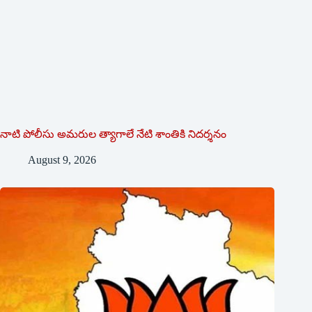
నాటి పోలీసు అమరుల త్యాగాలే నేటి శాంతికి నిదర్శనం
August 9, 2026