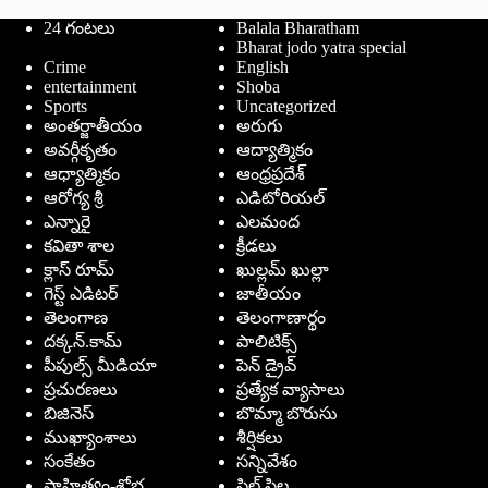
24 గంటలు
Balala Bharatham
Bharat jodo yatra special
Crime
English
entertainment
Shoba
Sports
Uncategorized
అంతర్జాతీయం
అరుగు
అవర్గీకృతం
ఆద్యాత్మికం
ఆధ్యాత్మికం
ఆంధ్రప్రదేశ్
ఆరోగ్య శ్రీ
ఎడిటోరియల్
ఎన్నారై
ఎలమంద
కవితా శాల
క్రీడలు
క్లాస్ రూమ్
ఖుల్లమ్ ఖుల్లా
గెస్ట్ ఎడిటర్
జాతీయం
తెలంగాణ
తెలంగాణార్థం
దక్కన్.కామ్
పాలిటిక్స్
పీపుల్స్ ‌మీడియా
పెన్ డ్రైవ్
ప్రచురణలు
ప్రత్యేక వ్యాసాలు
బిజినెస్
బొమ్మా బొరుసు
ముఖ్యాంశాలు
శీర్షికలు
సంకేతం
సన్నివేశం
సాహిత్యం-శోభ
సిల్ సిల