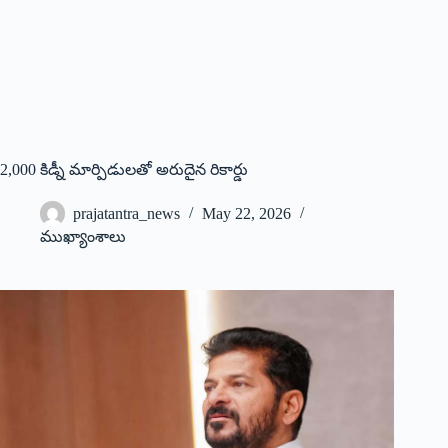
2,000 కిడ్నీ మార్పిడులతో అరుదైన రికార్డు
prajatantra_news
May 22, 2026
ముఖ్యాంశాలు