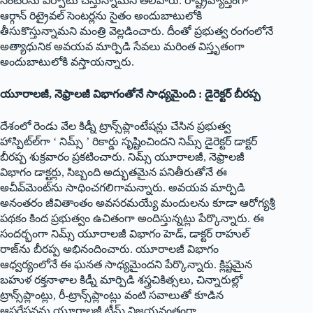
సెంటర్‌ను ఏర్పాటు చేస్తున్నామని తెలిపారు. రాష్ట్రవ్యాప్తంగా
ఆర్గాన్ రిట్రైవల్ సెంటర్లను సైతం అందుబాటులోకి
తీసుకొస్తున్నామని మంత్రి వెల్లడించారు. దీంతో ప్రభుత్వ రంగంలోనే
అత్యాధునిక అవయవ మార్పిడి సేవలు మరింత విస్తృతంగా
అందుబాటులోకి వస్తాయన్నారు.
యూరాలజీ, నెఫ్రాలజీ విభాగంతోనే సాధ్యమైంది : డైరెక్టర్ బీరప్ప
దేశంలో రెండు వేల కిడ్నీ ట్రాన్స్‌ప్లాంటేషన్లు చేసిన ప్రభుత్వ
హాస్పిట్‌ల్‌గా ‘ నిమ్స్ ’ రికార్డు సృష్టించిందని నిమ్స్ డైరెక్టర్ డాక్టర్
బీరప్ప శుక్రవారం ప్రకటించారు. నిమ్స్ యూరాలజీ, నెఫ్రాలజీ
విభాగం డాక్టర్లు, సిబ్బంది అద్భుతమైన పనితీరుతోనే ఈ
అచీవ్‌మెంట్‌ను సాధించగలిగామన్నారు. అవయవ మార్పిడి
అనంతరం జీవితాంతం అవసరమయ్యే మందులను కూడా ఆరోగ్యశ్రీ
పథకం కింద ప్రభుత్వం ఉచితంగా అందిస్తున్నట్లు పేర్కొన్నారు. ఈ
సందర్భంగా నిమ్స్ యూరాలజీ విభాగం హెడ్, డాక్టర్ రాహుల్
రాజ్‌ను బీరప్ప అభినందించారు. యూరాలజీ విభాగం
ఆధ్వర్యంలోనే ఈ ఘనత సాధ్యమైందని పేర్కొన్నారు. క్లిష్టమైన
బహుళ రక్తనాళాల కిడ్నీ మార్పిడి శస్త్రచికిత్సలు, చిన్నారుల్లో
ట్రాన్స్‌ప్లాంట్లు, రీ-ట్రాన్స్‌ప్లాంట్లు వంటి సవాలుతో కూడిన
ఆపరేషన్లను యూరాలజీ టీమ్ విజయవంతంగా