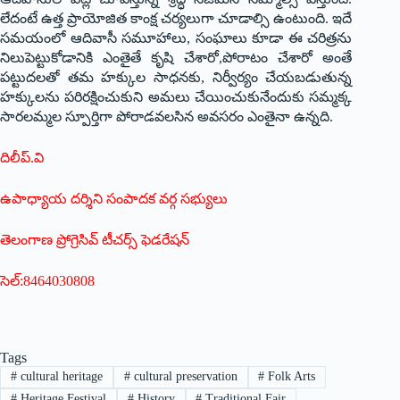
లేదంటే ఉత్త ప్రాయోజిత కాంక్ష చర్యలుగా చూడాల్సి ఉంటుంది. ఇదే
సమయంలో ఆదివాసీ సమూహాలు, సంఘాలు కూడా ఈ చరిత్రను
నిలుపెట్టుకోడానికి ఎంతైతే కృషి చేశారో,పోరాటం చేశారో అంతే
పట్టుదలతో తమ హక్కుల సాధనకు, నిర్వీర్యం చేయబడుతున్న
హక్కులను పరిరక్షించుకుని అమలు చేయించుకునేందుకు సమ్మక్క
సారలమ్మల స్పూర్తిగా పోరాడవలసిన అవసరం ఎంతైనా ఉన్నది.
దిలీప్.వి
ఉపాధ్యాయ దర్శిని సంపాదక వర్గ సభ్యులు
తెలంగాణ ప్రోగ్రెసివ్ టీచర్స్ ఫెడరేషన్
సెల్:8464030808
Tags
#
cultural heritage
#
cultural preservation
#
Folk Arts
#
Heritage Festival
#
History
#
Traditional Fair