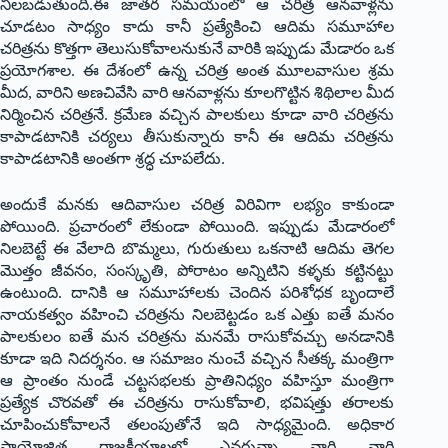
నిలబడుతుంది.ఈ జాతర సమయంలో ఆ చరిత్ర ఆనవాళ్లను
చూడటం సాధ్యం కాదు కానీ ప్రత్యేకించి ఆదిమ సమూహాల
చరిత్రను కొత్తగా తెలుసుకోవాలనుకునే వారికి ఇప్పుడు మేడారం ఒక
ప్రయోగశాల. ఈ దేశంలో ఉన్న చరిత్ర అంత మూలవాసుల శ్రమ
మీద, వారిని అణచివేసి వారి ఆనవాళ్లను కూలగొట్టిన శిథిలాల మీద
నిర్మించిన చరిత్రనే. క్రమేణ వచ్చిన పాలకులు కూడా వారి చరిత్రను
కాపాడటానికి చర్యలు తీసుకున్నారు కానీ ఈ ఆదిమ చరిత్రను
కాపాడటానికి అంతగా శ్రద్ధ చూపలేదు.
అందుకే మనకు ఆదివాసుల చరిత్ర విరివిగా లభ్యం కాకుండా
పోయింది. ప్రచారంలో లేకుండా పోయింది. ఇప్పుడు మేడారంలో
నిలబెట్టే ఈ వేలాది బొమ్మలు, గురుతులు ఒకనాటి ఆదిమ తెగల
మొత్తం జీవనం, సంస్కృతి, పోరాటం అన్నిటిని కళ్ళకు కట్టినట్టు
ఉంటుంది. దానికి ఆ సమూహాలకు చెందిన పరిశోధక బృందాలే
నాయకత్వం వహించి చరిత్రను నిలబెట్టడం ఒక ఎత్తు ఐతే మనం
పాలకులం ఐతే మన చరిత్రను మనమే రాసుకోవచ్చు అనడానికి
కూడా ఇది నిదర్శనం. ఆ సమాజం నుంచే వచ్చిన సీతక్క మంత్రిగా
ఆ ప్రాంతం నుండే చట్టసభలకు ప్రాతినిధ్యం వహిస్తూ మంత్రిగా
ప్రత్యేక చొరవతో ఈ చరిత్రను రాసుకోవాలి, భవిషత్తు తరాలకు
చూపించుకోవాలనే తలంపుతోనే ఇది సాధ్యమైంది. అధికార
ప్రాయోజిత రాజకీయాలలో ఎవరున్నా వారి వారి