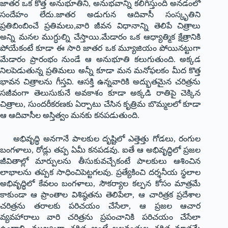
జాతర ఒక కొత్త అనుభూతిని, అనుభవాన్ని కలిగిస్తుంది అనడంలో
సందేహం లేదు.జాతర అడుగున ఆదివాసీ సంస్కృతిని
ప్రతిబింబించే ప్రతిమలు,వారి జీవన విధానాన్ని తెలిపే చిత్రాలు
అన్ని మనల ముగ్ధుల్ని చేస్తాయి.మేడారం ఒక ఆధ్యాత్మిక క్షేత్రానికి
పోయేకంటే కూడా ఈ సారి జాతర ఒక మ్యూజియం పోయినట్టుగా
మేడారం ప్రారంభం నుండే ఆ అనుభూతి కలుగుతుంది. అక్కడ
నిలపెడుతున్న ప్రతిమలు అన్నీ కూడా మన మనోఫలకం మీద కొత్త
భావన చిత్రాలను గీస్తవి. ఆసక్తి ఉన్నవారికి అద్భుతమైన చరిత్రను
సజీవంగా తెలుసుకునే అవకాశం కూడా అక్కడి రాతిపై చెక్కిన
చిత్రాలు, సుందరీకరణకు ఏర్పాటు చేసిన కృత్రిమ బొమ్మలలో కూడా
ఆ ఆదివాసీల అస్తిత్వం మనకు కనపడుతుంది.
అభివృద్ధి అనగానే పాలకుల దృష్టిలో ఎత్తెత్తు గోడలు, రంగుల
బంగళాలు, రోడ్లు తప్ప ఏమీ కనపడవు. ఐతే ఆ అభివృద్ధిలో ప్రజల
జీవితాల్లో మార్పులను తీసుకువచ్చేకంటే పాలకులు ఆశించిన
లాభాలను తప్పక సాధించిపెట్టగలవు. ప్రత్యేకించి దర్శనీయ స్థలాల
అభివృద్ధిలో కేవలం బంగళాలు, సౌకర్యాల కల్పన కోసం మాత్రమే
కాకుండా ఆ ప్రాంతాల విశిష్ఠతను తెలిపేలా, ఆ చారిత్రక ప్రదేశాల
చరిత్రను తరాలకు పరిచయం చేసేలా, ఆ ప్రజల ఆచార
వ్యవహారాలు వారి చరిత్రను ప్రపంచానికి పరిచయం చేసేలా