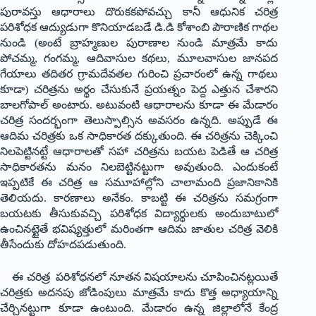
పురావస్తు ఆధారాలు దొరుకకపోవచ్చు కానీ ఆధునిక చరిత్ర
పరిశోధక ఆద్యుడుగా కొనియాడబడే డి.డి కోశాంబి పౌరాణిక గాథల
నుండి (అంటే బ్రాహ్మణుల పురాణాల నుండి మాత్రమే కాదు
పోచమ్మ, గంగమ్మ, ఆదివాసుల కథలు, మూలవాసుల జానపద
గేయాలు తదితర గ్రామదేవతల గురించి ప్రచారంలో ఉన్న గాథలు
కూడా) చరిత్రను అర్థం చేసుకునే ప్రయత్నం పెద్ద ఎత్తున చేశారని
బాలగోపాల్ అంటారు. అటువంటి ఆధారాలను కూడా ఈ మేడారం
చరిత్ర సందర్భంగా తెలుస్పాల్సిన అవసరం ఉన్నది. అప్పుడే ఈ
ఆదిమ చరిత్రకు ఒక సాధికారత దక్కుతుంది. ఈ చరిత్రను చెక్కించి
నిలపెట్టినట్టే ఆధారాలతో సహా చరిత్రను బయట పెడితే ఆ చరిత్ర
సాధికారతను మనం నిలబెట్టినట్టుగా అవుతుంది. ఎందుకంటే
ఇప్పటికే ఈ చరిత్ర ఆ సమూహాల్లోని చాలామంది ప్రజానికానికి
తెలియదు. కారణాలు అనేకం. కాబట్టి ఈ చరిత్రను సమగ్రంగా
బయటకు తీసుకువచ్చి పరిశోధక విద్యార్థులకు అందుబాటులో
ఉంచినట్టైతే భవిష్యత్తులో మరింతగా ఆదిమ జాతుల చరిత్ర వెలికి
తీసేందుకు దోహదపడుతుంది.
ఈ చరిత్ర పరిశోధనలో నూతన విషయాలను చూపించినట్లయితే
చరిత్రకు అదనపు జోడింపులు మాత్రమే కాదు కొత్త అధ్యాయాన్ని
చేర్చినట్టుగా కూడా ఉంటుంది. మేడారం ఉన్న జిల్లాలోనే కేంద్ర