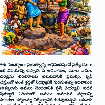
“ఈ సందర్భంగా ప్రభుత్వాన్ని అభినందిస్తూనే ప్రత్యేకముగా
ఒక విషయాన్ని చెప్పాలి. ఏ ఆదివాసుల
,
మూల వాసుల
చరిత్రను తరతరాలకు తెలుపడానికి ప్రభుత్వం కృషి
చేస్తుందో అంతే శ్రద్ధతో నిర్లక్ష్యానికి గురవుతున్న ఆదివాసుల
హక్కులను అమలు చేయడానికి కృషి చెయ్యాలి. ఐదవ
షెడ్యూల్ ఏరియాలో అమలు కావలసిన చట్టాలన్నీ
పాలకుల చర్యలవల్ల నిర్వీర్యానికి గురవుతున్నవి. ఆదివాసి