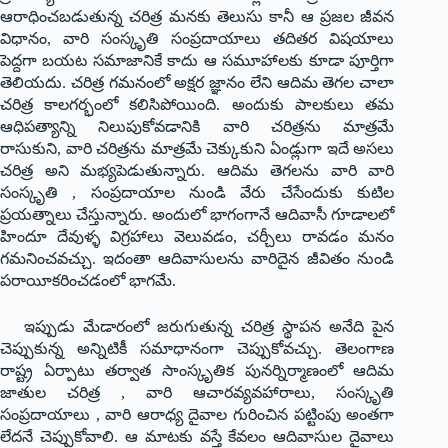
ఆరాధించబడుతున్న చరిత్ర మనకు తెలుసు కానీ ఆ ప్రజల జీవన
విధానం, వారి సంస్కృతి సంప్రదాయాలు తదితర విషయాలు
పెద్దగా బయట సమాజానికే కాదు ఆ సమూహాలకు కూడా పూర్తిగా
తెలియదు. చరిత్ర గమనంలో అక్షర జ్ఞానం లేని ఆదిమ తెగల చాలా
చరిత్ర కాలగర్భంలో కలిసిపోయింది. అందుకు పాలకులు తమ
ఆధిపత్యాన్ని నిలుపుకోవడానికి వారి చరిత్రను మాత్రమే
రాసుకుని, వారి చరిత్రను మాత్రమే చెక్కుకుని ఏండ్లుగా ఇదే అసలు
చరిత్ర అని మభ్యపెడుతున్నారు. ఆదిమ తెగలను వారి వారి
సంస్కృతి , సంప్రదాయాల నుండి వేరు చేసేందుకు కుటిల
ప్రయత్నాలు చేస్తున్నారు. అందులో భాగంగానే ఆదివాసీ గూడాలలో
హిందూ దేవుళ్ళ విగ్రహాలు వెలువడం, చర్చీలు రావడం మనం
గమనించవచ్చు. ఇదంతా ఆదివాసులను వారిదైన జీవితం నుండి
పరాయీకరించడంలో భాగమే.
ఇప్పుడు మేడారంలో జరుగుతున్న చరిత్ర స్థాపన అనేది పైన
చెప్పుకున్న అన్నిటికీ సమాధానంగా చెప్పుకోవచ్చు. తెలంగాణ
రాష్ట్ర ఏర్పాటు తర్వాత సాంస్కృతిక పునర్నిర్మాణంలో ఆదిమ
జాతుల చరిత్ర , వారి ఆచారవ్యవహారాలు, సంస్కృతి
సంప్రదాయాలు , వారి ఆరాధ్య దైవాల గురించిన పట్టింపు అంతగా
లేదనే చెప్పుకోవాలి. ఆ మాటకు వస్తే కేవలం ఆదివాసుల దైవాలు