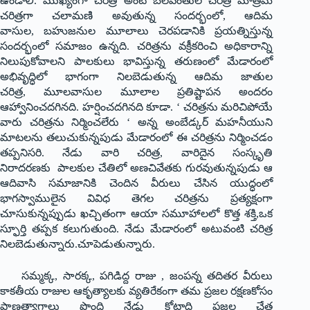
ఉండాలి. ముఖ్యంగా చరిత్ర అంటే బలవంతుల చరిత్ర మాత్రమే
చరిత్రగా చలామణి అవుతున్న సందర్భంలో, ఆదిమ
వాసుల, బహుజనుల మూలాలు చెరపడానికి ప్రయత్నిస్తున్న
సందర్భంలో సమాజం ఉన్నది. చరిత్రను వక్రీకరించి అధికారాన్ని
నిలుపుకోవాలని పాలకులు భావిస్తున్న తరుణంలో మేడారంలో
అభివృద్ధిలో భాగంగా నిలబెడుతున్న ఆదిమ జాతుల
చరిత్ర, మూలవాసుల మూలాల ప్రతిష్టాపన అందరం
ఆహ్వానించదగినది. హర్షించదగినది కూడా. ‘ చరిత్రను మరిచిపోయే
వారు చరిత్రను నిర్మించలేరు ‘ అన్న అంబేడ్కర్ మహనీయుని
మాటలను తలుచుకున్నపుడు మేడారంలో ఈ చరిత్రను నిర్మించడం
తప్పనిసరి. నేడు వారి చరిత్ర, వారిదైన సంస్కృతి
నిరాదరణకు పాలకుల చేతిలో అణచివేతకు గురవుతున్నపుడు ఆ
ఆదివాసి సమాజానికి చెందిన వీరులు చేసిన యుద్ధంలో
భాగస్వాములైన వివిధ తెగల చరిత్రను ప్రత్యక్షంగా
చూసుకున్నప్పుడు ఖచ్చితంగా ఆయా సమూహాలలో కొత్త శక్తి,ఒక
స్ఫూర్తి తప్పక కలుగుతుంది. నేడు మేడారంలో అటువంటి చరిత్ర
నిలబెడుతున్నారు.చూపెడుతున్నారు.
సమ్మక్క, సారక్క, పగిడిద్ద రాజు , జంపన్న తదితర వీరులు
కాకతీయ రాజుల ఆకృత్యాలకు వ్యతిరేకంగా తమ ప్రజల రక్షణకోసం
ప్రాణత్యాగాలు పొంది నేడు కోట్లాది ప్రజల చేత