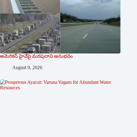
అమెరికన్ హైవేపై మ‌ర‌పురాని అనుభ‌వం
August 9, 2026