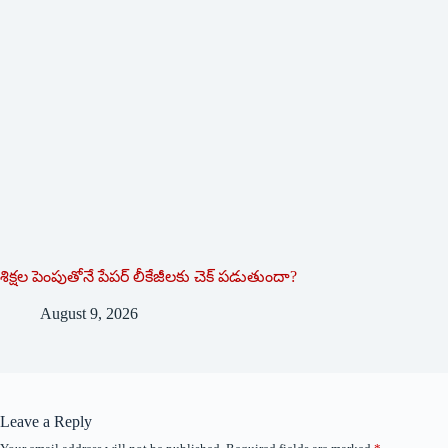
శిక్షల పెంపుతోనే పేపర్ లీకేజీలకు చెక్ పడుతుందా?
August 9, 2026
Leave a Reply