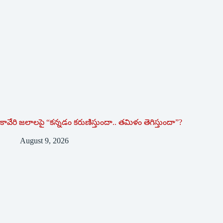
కావేరి జలాలపై “కన్నడం కరుణిస్తుందా.. తమిళం తెగిస్తుందా”?
August 9, 2026