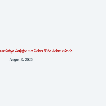
ఆయకట్టు సుభిక్షం: జల సిరుల కోసం వరుణ యాగం
August 9, 2026