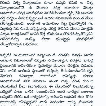
గిరిజన విశ్వ విద్యాలయం కూడా ఉన్నది కనుక ఆ విశ్వ
విద్యాలయంలోనే ఈ మేడారం చరిత్ర ఆధారంగా మొత్తం
ఆదివాసుల చరిత్ర పరిశోధనను వెలికితీసేందుకు కృషి చేసి అందుకు
తగ్గ చర్యలు తీసుకున్నట్లయితే ఆదిమ సమాజానికి మరింత మేలు
చేసినట్లవుతుంది. అంతేగాక ఆదివాసుల పట్ల ప్రభుత్వానికి గల
చిత్తశుద్ధి నిరూపించుకున్నట్లవుద్ధి. చరిత్ర తెలిసిన మేరకు మాత్రమే
సత్యం. కాలక్రమంలో దానికి కొత్త తొడుగులు తొడగవచ్చు,కొన్నిటిని
తీసేయవచ్చు అవన్నీ కూడా భవిష్యత్తు పరిశోధనలో
తేల్చుకోవాల్సిన విషయాలు.
ఇప్పటికీ అందుబాటులో ఉన్నటువంటి చరిత్రను మాత్రం ఆయా
ఆదివాసి సమాజాలతో చర్చించి సాధికారికమైన చరిత్రను బాహ్య
ప్రపంచానికి అధికారికంగా ప్రభుత్వం మేడారం చరిత్రను విడుదల
చేసి దానికి జాతీయ స్థాయిలో గుర్తింపు తీసుకురావడానికి కృషి
చేయాలి. దీనిద్వారా చాలామంది భవిష్యత్తు తరాలు
ఆదివాసులతో సహా సమాజం అంతా గొప్ప చరిత్ర గురించి
తెలుసుకునే వీలు కలుగుతుంది. ఈ మేడారంలో నిలబెడుతున్న
చరిత్రతో పాటు దానికి సంబంధించిన ఇతర చారిత్రక అంశాలు
అన్నిటిని తెలిపే ఒక కార్యక్రమాన్ని ఆదివాసి ఆధునిక తరం కోసం
రూపొందిస్తే భవిష్యత్తులో వారు మరింతగా దాన్ని ముందుకు