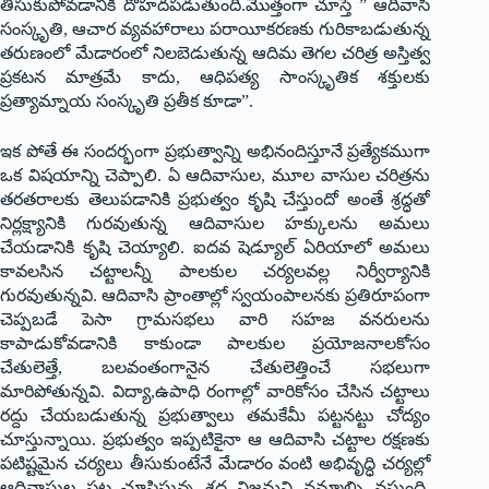
తీసుకుపోవడానికి దోహదపడుతుంది.మొత్తంగా చూస్తే ” ఆదివాసీ
సంస్కృతి, ఆచార వ్యవహారాలు పరాయీకరణకు గురికాబడుతున్న
తరుణంలో మేడారంలో నిలబెడుతున్న ఆదిమ తెగల చరిత్ర అస్తిత్వ
ప్రకటన మాత్రమే కాదు, ఆధిపత్య సాంస్కృతిక శక్తులకు
ప్రత్యామ్నాయ సంస్కృతి ప్రతీక కూడా”.
ఇక పోతే ఈ సందర్భంగా ప్రభుత్వాన్ని అభినందిస్తూనే ప్రత్యేకముగా
ఒక విషయాన్ని చెప్పాలి. ఏ ఆదివాసుల, మూల వాసుల చరిత్రను
తరతరాలకు తెలుపడానికి ప్రభుత్వం కృషి చేస్తుందో అంతే శ్రద్ధతో
నిర్లక్ష్యానికి గురవుతున్న ఆదివాసుల హక్కులను అమలు
చేయడానికి కృషి చెయ్యాలి. ఐదవ షెడ్యూల్ ఏరియాలో అమలు
కావలసిన చట్టాలన్నీ పాలకుల చర్యలవల్ల నిర్వీర్యానికి
గురవుతున్నవి. ఆదివాసి ప్రాంతాల్లో స్వయంపాలనకు ప్రతిరూపంగా
చెప్పబడే పెసా గ్రామసభలు వారి సహజ వనరులను
కాపాడుకోవడానికి కాకుండా పాలకుల ప్రయోజనాలకోసం
చేతులెత్తే, బలవంతంగానైన చేతులెత్తించే సభలుగా
మారిపోతున్నవి. విద్యా,ఉపాధి రంగాల్లో వారికోసం చేసిన చట్టాలు
రద్దు చేయబడుతున్న ప్రభుత్వాలు తమకేమీ పట్టనట్టు చోద్యం
చూస్తున్నాయి. ప్రభుత్వం ఇప్పటికైనా ఆ ఆదివాసి చట్టాల రక్షణకు
పటిష్టమైన చర్యలు తీసుకుంటేనే మేడారం వంటి అభివృద్ధి చర్యల్లో
ఆదివాసుల పట్ల చూపిస్తున్న శ్రద్ధ నిజమని నమ్మాల్సి వస్తుంది.