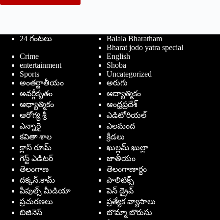
24 గంటలు
Balala Bharatham
Bharat jodo yatra special
Crime
English
entertainment
Shoba
Sports
Uncategorized
అంతర్జాతీయం
అరుగు
అవర్గీకృతం
ఆద్యాత్మికం
ఆధ్యాత్మికం
ఆంధ్రప్రదేశ్
ఆరోగ్య శ్రీ
ఎడిటోరియల్
ఎన్నారై
ఎలమంద
కవితా శాల
క్రీడలు
క్లాస్ రూమ్
ఖుల్లమ్ ఖుల్లా
గెస్ట్ ఎడిటర్
జాతీయం
తెలంగాణ
తెలంగాణార్థం
దక్కన్.కామ్
పాలిటిక్స్
పీపుల్స్ ‌మీడియా
పెన్ డ్రైవ్
ప్రచురణలు
ప్రత్యేక వ్యాసాలు
బిజినెస్
బొమ్మా బొరుసు