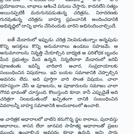
ప్రయోజనాలు, లాభాలు ఆశించే పనులు చేస్తారు. కాదనలేని సత్యం
అయినప్పటికీ మరుగునపడుతున్న చరిత్రను, నిరాదరణకు
గురవుతున్న చరిత్రను బాహ్య ప్రపంచానికి అందించడానికి
అభివృద్ధిలో దాన్ని భాగం చేసినందుకు వారిని అభినందించాల్సిందే.
ఐతే మేడారంలో ఇప్పుడు చరిత్ర నిలపెడుతున్నాం అన్నపుడు
కొన్ని ఆసక్తులు కొన్ని అనుమానాలు ఉండటం సహజమే. ఆ
అనుమానాలను నివృత్తి చేయాల్సిన బాధ్యత ఆ పరిశోధక బృందం
మీద ప్రభుత్వం మీద ఉన్నది. నిన్నటిదాకా మేడారంలో జరిపే
పూజతంతు ఇవన్నీ వారివారి ఆచార, సంప్రదాయాలకు
సంబంధించిన విషయాలు. ఇవి బయట సమాజానికి చెప్పాల్సిన
అవసరం లేదు. అది పూర్తిగా వారి సొంత విషయం. చాలా
రహస్యంగా చేసే ఆ పూజలను, ఆ పూజారులను సమాజం చాలా
గౌరవ భావంతో చూస్తుంది. కొలుస్తుంది కూడా. కానీ ఎప్పుడైతే అది
చరిత్రగా నిలబడుతుందో ఖచ్చితంగా దానికి సంబంధించిన
వివరాలన్నీ బాహ్య సమాజానికి అందుబాటులో ఉంచాలి.
ఆ చారిత్రక ఆధారాలలో వాటిని కనుగొన్న స్థల కాలాలు, పురావస్తు
ఆధారాలు, శాసన లేదా జానపద సాహిత్య ఆధారాలతో ప్రజల
ముందు ఉంచాల్సిన అవసరం కూడా ఉన్నది. అన్ని సార్లు