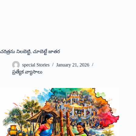
చరిత్రను నిలబెట్టి, చూబెట్టే జాతర
special Stories
January 21, 2026
ప్రత్యేక వ్యాసాలు