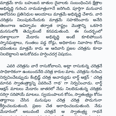
మాత్రమే కాదు బహుజన జాతుల దైవాలకు సంబంధించిన క్షేత్రాల
అభివృద్ధి గురించి నామమాత్రంగానే జరిగింది. పూర్తిగా మనువాద
ఆలోచనల ప్రతినిధుల ఆలయాలు మాత్రమే అభివృద్ధి చేశారు. వారి
చరిత్రను నిలుపుకునేందుకు మాత్రమే సహకరించారు అనేది
తెలంగాణ ఆవిర్భావం తర్వాత రాష్ట్రం మొత్తాన్ని ఒకసారి
మనసులోకి తెచ్చుకుంటే కనపడుతుంది. ఈ సందర్భంలో
దశాబ్దాలుగా మేడారం అభివృద్ధి అంటే కూలిపోయిన
స్నానఘట్టాలు, గుంతలు పడ్డ రోడ్లు, అధికారుల నివాసాల కోసం
భవంతులు మాత్రమే కాదు ఆ ఆదివాసి ప్రజల చరిత్రను కూడా
నిలబెట్టాలని అనుకోవడం హర్షించదగ్గ విషయం.
ఎవరి చరిత్రను వారే రాసుకోవాలని, అట్లా రాసుకున్న చరిత్రనే
సాధికారికంగా ఉంటుందనేది చరిత్ర కారుల మాట. చరిత్రను గురించి
నిర్వచించేటప్పుడు కేంబ్రిడ్జ్ చరిత్ర ఆచార్యుడు లార్డ్ ఆక్షన్ ‘ చరిత్ర
మానవ స్వాతంత్ర్యాన్ని వివరించే గాథ’ గా నిర్వచించాడు. లార్డ్
ఆక్షన్ మాటలు మేడారం జాతరలో నేడు నిలబెడుతున్న చరిత్రకు
సరిగ్గా సరిపోయే మాటలు. స్వయంపాలన కోసం, స్వాతంత్ర్యం కోసం
త్యాగాలు చేసిన మనుషుల చరిత్ర చరిత్ర పొడుగునా
కీర్తించబడుతుంది. ప్రజల చేత ఆరాధించబడుతుంది. నేడు
మేడారంలో అటువంటి చరిత్రనే ఆ స్వాతంత్ర్య గాథనే