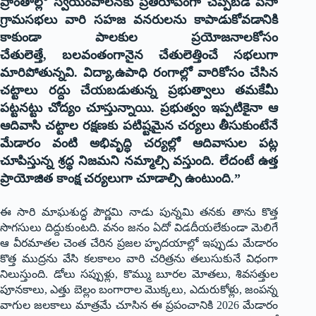
ప్రాంతాల్లో స్వయంపాలనకు ప్రతిరూపంగా చెప్పబడే పెసా
గ్రామసభలు వారి సహజ వనరులను కాపాడుకోవడానికి
కాకుండా పాలకుల ప్రయోజనాలకోసం
చేతులెత్తే
,
బలవంతంగానైన చేతులెత్తించే సభలుగా
మారిపోతున్నవి. విద్యా
,
ఉపాధి రంగాల్లో వారికోసం చేసిన
చట్టాలు రద్దు చేయబడుతున్న ప్రభుత్వాలు తమకేమీ
పట్టనట్టు చోద్యం చూస్తున్నాయి. ప్రభుత్వం ఇప్పటికైనా ఆ
ఆదివాసి చట్టాల రక్షణకు పటిష్టమైన చర్యలు తీసుకుంటేనే
మేడారం వంటి అభివృద్ధి చర్యల్లో ఆదివాసుల పట్ల
చూపిస్తున్న శ్రద్ధ నిజమని నమ్మాల్సి వస్తుంది. లేదంటే ఉత్త
ప్రాయోజిత కాంక్ష చర్యలుగా చూడాల్సి ఉంటుంది.”
ఈ సారి మాఘశుద్ధ పౌర్ణమి నాడు పున్నమి తనకు తాను కొత్త
సొగసులు దిద్దుకుంటది. వనం జనం ఏదో విడదీయలేకుండా మెలిగే
ఆ వీరమాతల చెంత చేరిన ప్రజల హృదయాల్లో ఇప్పుడు మేడారం
కొత్త ముద్రను వేసి కలకాలం వారి చరిత్రను తలుసుకునే విధంగా
నిలుస్తుంది. డోలు సప్పుళ్లు, కొమ్ము బూరల మోతలు, శివసత్తుల
పూనకాలు, ఎత్తు బెల్లం బంగారాల మొక్కలు, ఎదురుకోళ్లు, జంపన్న
వాగుల జలకాలు మాత్రమే చూసిన ఈ ప్రపంచానికి 2026 మేడారం