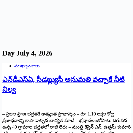
Day
July 4, 2026
ముఖ్యాంశాలు
ఎన్‌డీఎస్ఏ, సీడ‌బ్ల్యుసీ అనుమతి వ‌చ్చాకే నీటి
నిల్వ
– ప్రజల ప్రాణ భద్రత‌కే అత్యంత ప్రాధాన్యం – రూ.1.10 లక్షల కోట్ల
ప్రజాధనాన్ని కాపాడాల్సిన బాధ్యత మాదే – భద్రాచలంతోపాటు దిగువన
ఉన్న 40 గ్రామాల భద్రతలో రాజీ లేదు – మంత్రి కెప్టెన్ ఎన్. ఉత్తమ్ కుమార్