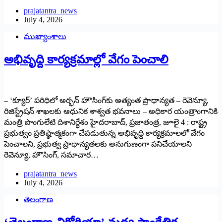
prajatantra_news
July 4, 2026
ముఖ్యాంశాలు
అభివృద్ది కార్యక్రమాల్లో వేగం పెంచాలి
– ‘క్యూర్’ పరిధిలో అర్భన్ హౌసింగ్‌కు అత్యంత ప్రాధాన్యత – రెవెన్యూ,
రిజిస్ట్రేషన్ శాఖలకు ఆధునిక శాశ్వత భవనాలు – అధికార యంత్రాంగానికి
మంత్రి పొంగులేటి దిశానిర్ధేశం హైదరాబాద్, ప్రజాతంత్ర, జూలై 4 : రాష్ట్ర
ప్రభుత్వం ప్రతిష్ఠాత్మకంగా చేపడుతున్న అభివృద్ది కార్యక్రమాలలో వేగం
పెంచాలని, ప్రభుత్వ ప్రాధాన్యతలకు అనుగుణంగా పనిచేయాలని
రెవెన్యూ, హౌసింగ్, సమాచార…
prajatantra_news
July 4, 2026
తెలంగాణ