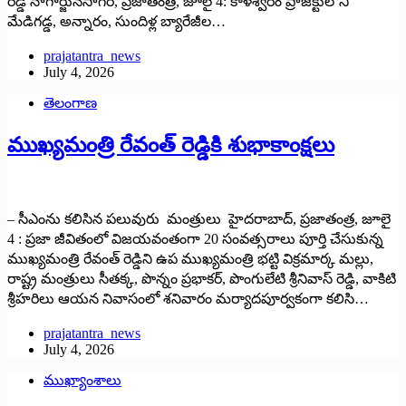
రెడ్డి నాగార్జునసాగర్, ప్ర‌జాతంత్ర‌, జూలై 4: కాళేశ్వరం ప్రాజెక్టులోని
మేడిగడ్డ, అన్నారం, సుందిళ్ల బ్యారేజీల…
prajatantra_news
July 4, 2026
తెలంగాణ
ముఖ్యమంత్రి రేవంత్ రెడ్డికి శుభాకాంక్షలు
– సీఎంను క‌లిసిన ప‌లువురు మంత్రులు హైదరాబాద్, ప్రజాతంత్ర, జూలై
4 : ప్రజా జీవితంలో విజయవంతంగా 20 సంవత్సరాలు పూర్తి చేసుకున్న
ముఖ్యమంత్రి రేవంత్ రెడ్డిని ఉప ముఖ్యమంత్రి భట్టి విక్రమార్క మల్లు,
రాష్ట్ర మంత్రులు సీతక్క, పొన్నం ప్రభాకర్, పొంగులేటి శ్రీనివాస్ రెడ్డి, వాకిటి
శ్రీ‌హ‌రిలు ఆయన నివాసంలో శనివారం మర్యాదపూర్వకంగా కలిసి…
prajatantra_news
July 4, 2026
ముఖ్యాంశాలు