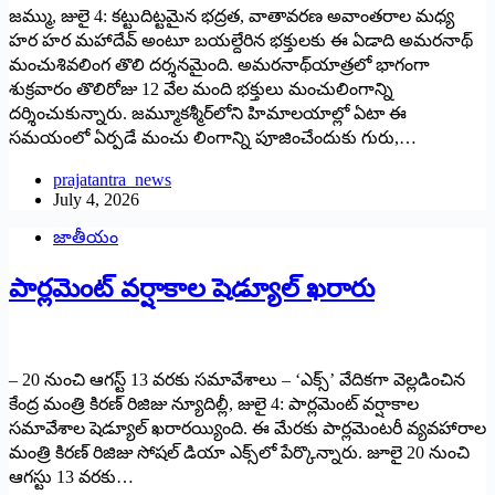
జమ్ము, జులై 4: కట్టుదిట్టమైన భద్రత, వాతావరణ అవాంతరాల మధ్య
హర హర మహాదేవ్‌ అం‌టూ బయల్దేరిన భక్తులకు ఈ ఏడాది అమరనాథ్‌
‌మంచుశివలింగ తొలి దర్శనమైంది. అమరనాథ్‌యాత్రలో భాగంగా
శుక్రవారం తొలిరోజు 12 వేల మంది భక్తులు మంచులింగాన్ని
దర్శించుకున్నారు. జమ్మూకశ్మీర్‌లోని హిమాలయాల్లో ఏటా ఈ
సమయంలో ఏర్పడే మంచు లింగాన్ని పూజించేందుకు గురు,…
prajatantra_news
July 4, 2026
జాతీయం
పార్లమెంట్‌ ‌వర్షాకాల షెడ్యూల్‌ ‌ఖరారు
– 20 నుంచి ఆగస్ట్ 13 ‌వరకు సమావేశాలు – ‘ఎక్స్’ ‌వేదికగా వెల్లడించిన
కేంద్ర మంత్రి కిరణ్‌ ‌రిజిజు న్యూదిల్లీ, జులై 4: పార్లమెంట్‌ ‌వర్షాకాల
సమావేశాల షెడ్యూల్‌ ‌ఖరారయ్యింది. ఈ మేరకు పార్లమెంటరీ వ్యవహారాల
మంత్రి కిరణ్‌ ‌రిజిజు సోషల్‌ ‌డియా ఎక్స్‌లో పేర్కొన్నారు. జూలై 20 నుంచి
ఆగస్టు 13 వరకు…