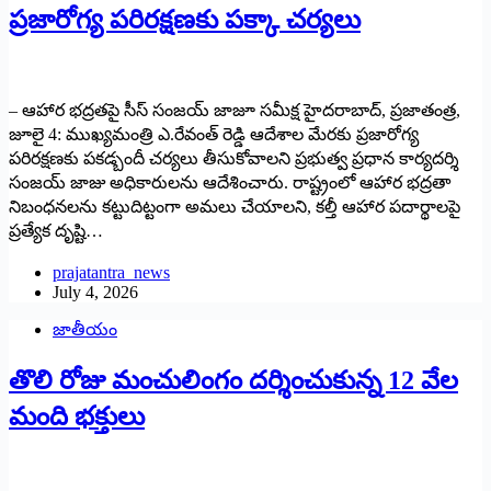
ప్రజారోగ్య పరిరక్షణకు పక్కా చర్యలు
– ఆహార భద్రతపై సీస్ సంజయ్ జాజూ సమీక్ష హైదరాబాద్, ప్రజాతంత్ర,
జూలై 4: ముఖ్యమంత్రి ఎ.రేవంత్ రెడ్డి ఆదేశాల మేరకు ప్రజారోగ్య
పరిరక్షణకు పకడ్బందీ చర్యలు తీసుకోవాలని ప్రభుత్వ ప్రధాన కార్యదర్శి
సంజయ్ జాజు అధికారులను ఆదేశించారు. రాష్ట్రంలో ఆహార భద్రతా
నిబంధనలను కట్టుదిట్టంగా అమలు చేయాలని, కల్తీ ఆహార పదార్థాలపై
ప్రత్యేక దృష్టి…
prajatantra_news
July 4, 2026
జాతీయం
తొలి రోజు మంచులింగం దర్శించుకున్న 12 వేల
మంది భక్తులు