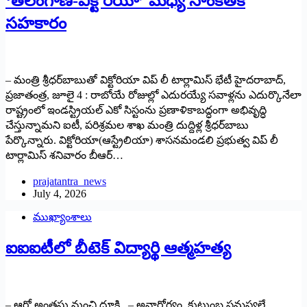
‘తెలంగాణ-విక్టోరియా’ మధ్య సాంకేతిక
సహకారం
– మంత్రి శ్రీధర్‌బాబుతో విక్టోరియా విప్ లీ టార్లామిస్ భేటీ హైదరాబాద్,
ప్రజాతంత్ర, జూలై 4 : రాబోయే రోజుల్లో ఎదురయ్యే సవాళ్లను ఎదుర్కొనేలా
రాష్ట్రంలో ఇండస్ట్రియల్ ఎకో సిస్టంను ప్రణాళికాబద్ధంగా అభివృద్ధి
చేస్తున్నామని ఐటీ, పరిశ్రమల శాఖ మంత్రి దుద్దిళ్ల శ్రీధర్‌బాబు
పేర్కొన్నారు. విక్టోరియా(ఆస్ట్రేలియా) శాసనమండలి ప్రభుత్వ విప్ లీ
టార్లామిస్ శనివారం బీఆర్…
prajatantra_news
July 4, 2026
ముఖ్యాంశాలు
ఐఐఐటీలో బీటెక్ విద్యార్థి ఆత్మహత్య
– ఆరో అంతస్తు నుంచి దూకి.. – అనారోగ్యం, కుటుంబ సమస్యలే