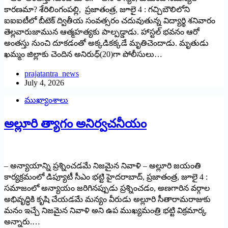
కారణమా? శేరిలింగంపల్లి, ప్రజాతంత్ర, జూలై 4 : గచ్చిబౌలిలోని
ఐఐఐటీలో బీటెక్ ద్వితీయ సంవత్సరం చదువుతున్న విద్యార్థి శనివారం
తెల్లవారుజామున ఆత్మహత్యకు పాల్పడ్డాడు. హాస్టల్ భవనం ఆరో
అంతస్తు నుంచి దూకడంతో అక్కడికక్కడే మృతిచెందాడు. మృతుడు
ఖమ్మం జిల్లాకు చెందిన అనిరుధ్(20)గా పోలీసులు…
prajatantra_news
July 4, 2026
ముఖ్యాంశాలు
అల్లూరి త్యాగం అనిర్వచనీయం
– అన్యాయాన్ని ప్రశ్నించడమే నిజమైన నివాళి – అల్లూరి జయంతి
కార్యక్రమంలో డిప్యూటీ సీఎం భట్టి హైదరాబాద్, ప్రజాతంత్ర, జూలై 4 :
సమాజంలో అన్యాయం జరిగినప్పుడు ప్రశ్నించడం, అణగారిన వర్గాల
అభివృద్ధికి కృషి చేయడమే మన్యం వీరుడు అల్లూరి సీతారామరాజుకు
మనం ఇచ్చే నిజమైన నివాళి అని ఉప ముఖ్యమంత్రి భట్టి విక్రమార్క
అన్నారు.…