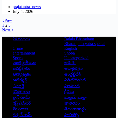
prajatantra_news
July 4, 2026
Prev
1
2
3
Next
24 గంటలు
Balala Bharatham
Bharat jodo yatra special
Crime
English
entertainment
Shoba
Sports
Uncategorized
అంతర్జాతీయం
అరుగు
అవర్గీకృతం
ఆద్యాత్మికం
ఆధ్యాత్మికం
ఆంధ్రప్రదేశ్
ఆరోగ్య శ్రీ
ఎడిటోరియల్
ఎన్నారై
ఎలమంద
కవితా శాల
క్రీడలు
క్లాస్ రూమ్
ఖుల్లమ్ ఖుల్లా
గెస్ట్ ఎడిటర్
జాతీయం
తెలంగాణ
తెలంగాణార్థం
దక్కన్.కామ్
పాలిటిక్స్