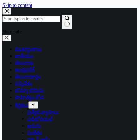
Skip to content
No results
ముఖ్యాంశాలు
జాతీయం
తెలంగాణ
ఆంధ్రప్రదేశ్
తెలంగాణార్థం
సన్నివేశం
బొమ్మా బొరుసు
సాహిత్యం-శోభ
శీర్షికలు
ప్రత్యేక వ్యాసాలు
ఎడిటోరియల్
అరుగు
సంకేతం
దక్కన్.కామ్