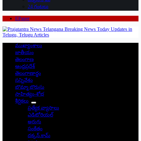
24 గంటలు
EPaper
ముఖ్యాంశాలు
జాతీయం
తెలంగాణ
ఆంధ్రప్రదేశ్
తెలంగాణార్థం
సన్నివేశం
బొమ్మా బొరుసు
సాహిత్యం-శోభ
శీర్షికలు
ప్రత్యేక వ్యాసాలు
ఎడిటోరియల్
అరుగు
సంకేతం
దక్కన్.కామ్