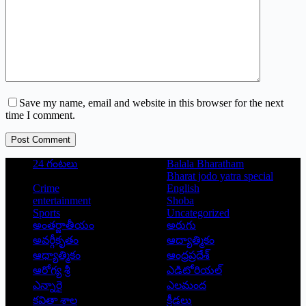
Save my name, email and website in this browser for the next
time I comment.
Post Comment
24 గంటలు
Balala Bharatham
Bharat jodo yatra special
Crime
English
entertainment
Shoba
Sports
Uncategorized
అంతర్జాతీయం
అరుగు
అవర్గీకృతం
ఆద్యాత్మికం
ఆధ్యాత్మికం
ఆంధ్రప్రదేశ్
ఆరోగ్య శ్రీ
ఎడిటోరియల్
ఎన్నారై
ఎలమంద
కవితా శాల
క్రీడలు