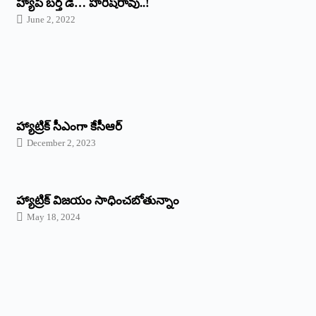
హ్యాపీ బర్త్ ‌డే… హరీష్‌రావు..!
June 2, 2022
హ్యాట్రిక్‌ ‌సీఎంగా కేసీఆర్‌
December 2, 2023
హ్యాట్రిక్‌ విజయం సాధించబోతున్నాం
May 18, 2024