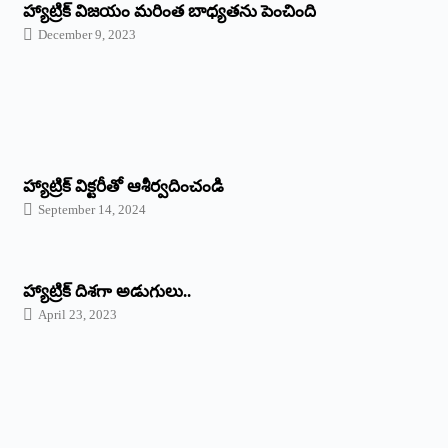
హ్యాట్రిక్ విజయం మరింత బాధ్యతను పెంచింది
December 9, 2023
హ్యాట్రిక్‌ ‌విక్టరీతో ఆశీర్వదించండి
September 14, 2024
‌హ్యాట్రిక్‌ ‌దిశగా అడుగులు..
April 23, 2023