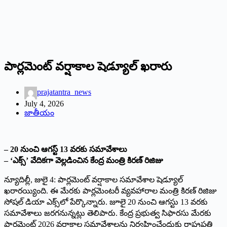
పార్లమెంట్‌ ‌వర్షాకాల షెడ్యూల్‌ ‌ఖరారు
prajatantra_news
July 4, 2026
జాతీయం
– 20 నుంచి ఆగస్ట్ 13 ‌వరకు సమావేశాలు
– ‘ఎక్స్’ ‌వేదికగా వెల్లడించిన కేంద్ర మంత్రి కిరణ్‌ ‌రిజిజు
న్యూదిల్లీ, జులై 4: పార్లమెంట్‌ ‌వర్షాకాల సమావేశాల షెడ్యూల్‌
‌ఖరారయ్యింది. ఈ మేరకు పార్లమెంటరీ వ్యవహారాల మంత్రి కిరణ్‌ ‌రిజిజు
సోషల్‌ ‌డియా ఎక్స్‌లో పేర్కొన్నారు. జూలై 20 నుంచి ఆగస్టు 13 వరకు
సమావేశాలు జరగనున్నట్లు తెలిపారు. కేంద్ర ప్రభుత్వ సిఫారసు మేరకు
పార్లమెంట్‌ 2026 ‌వర్షాకాల సమావేశాలను నిర్వహించేందుకు రాష్ట్రపతి