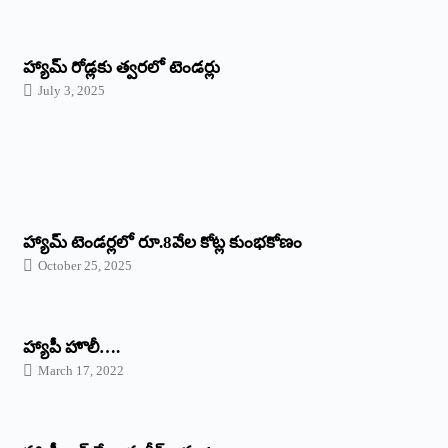
హ్యామ్‌ రోడ్లకు త్వరలో టెండర్లు
July 3, 2025
హ్యామ్‌ ‌టెండర్లలో రూ.8వేల కోట్ల కుంభకోణం
October 25, 2025
హ్యాపీ హొలీ….
March 17, 2022