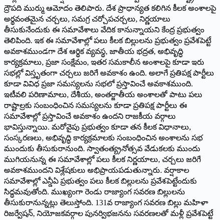
ద్రౌపది ముర్ము ఆమోదం తెలిపారు. దేశ ప్రాధాన్యత కలిగిన కీలక అంశాలపై
అర్థవంతమైన చర్చలు, సమగ్ర చర్చోపచర్చలు, నిర్ణయాలు
తీసుకునేందుకు ఈ సమావేశాలు వేదిక కానున్నాయని కేంద్ర ప్రభుత్వం
తెలిపింది. ఇక ఈ సమావేశాల్లో పలు కీలక బిల్లులను ప్రభుత్వం ప్రవేశపెట్టే
అవకాశముండగా దేశ ఆర్థిక వ్యవస్థ, జాతీయ భద్రత, అభివృద్ధి
కార్యక్రమాలు, ప్రజా సంక్షేమం, ఇతర సమకాలీన అంశాలపై కూడా ఇరు
సభల్లో విస్తృతంగా చర్చలు జరిగే అవకాశం ఉంది. అలాగే ప్రతిపక్ష పార్టీలు
కూడా వివిధ ప్రజా సమస్యలను సభలో ప్రస్తావించే అవకాశముంది.
ఇటీవలి పరిణామాలు, దేశీయ, అంతర్జాతీయ అంశాలతో పాటు పలు
రాష్టాల్రకు సంబంధించిన సమస్యలను కూడా ప్రతిపక్ష పార్టీలు ఈ
సమావేశాల్లో ప్రస్తావించే అవకాశం ఉందని రాజకీయ వర్గాలు
భావిస్తున్నాయి. మరోవైపు ప్రభుత్వం కూడా తన కీలక విధానాలు,
సంస్కరణలు, అభివృద్ధి కార్యక్రమాలకు సంబంధించిన అంశాలను సభ
ముందుకు తీసుకురానుంది. స్వాతంత్య్ర‌నోత్సవ వేడుకలకు ముందు
ముగియనున్న ఈ సమావేశాల్లో పలు కీలక నిర్ణయాలు, చర్చలు జరిగే
అవకాశముందని విశ్లేషకులు అభిప్రాయపడుతున్నారు. వర్షాకాల
సమావేశాల్లో ఎన్డీఏ ప్రభుత్వం పలు కీలక బిల్లులను ప్రవేశపెట్టేందుకు
సిద్ధమవుతోంది. ముఖ్యంగా రెండు రాజ్యాంగ సవరణ బిల్లులను
తీసుకురానున్నట్లు తెలుస్తోంది. 131వ రాజ్యాంగ సవరణ బిల్లు మహిళా
రిజర్వేషన్‌, ‌నియోజకవర్గాల పునర్విభజనను సవరణలతో మళ్లీ ప్రవేశపెట్టే