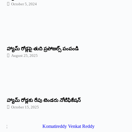
October 5, 2024
హ్యామ్‌ రోడ్లపై తుది ప్రపోజల్స్‌ పంపండి
August 25, 2025
హ్యామ్‌ రోడ్లకు రేపు టెండరు నోటిఫికేషన్‌
October 15, 2025