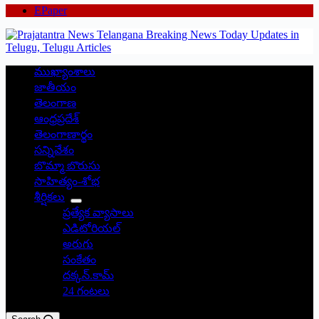
EPaper
ముఖ్యాంశాలు
జాతీయం
తెలంగాణ
ఆంధ్రప్రదేశ్
తెలంగాణార్థం
సన్నివేశం
బొమ్మా బొరుసు
సాహిత్యం-శోభ
శీర్షికలు
ప్రత్యేక వ్యాసాలు
ఎడిటోరియల్
అరుగు
సంకేతం
దక్కన్.కామ్
24 గంటలు