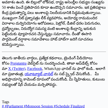
అవకాశం ఉంది. ఈ బిల్లులో లోక్‌సభ, రాష్ట్ర అసెంబ్లీల సభ్యుల సంఖ్యను
50 శాతం పెంచే ప్రతిపాదన కూడా ఉండొచ్చని సమాచారం. ఇక ప్రతిపక్షాలు
కేంద్ర ప్రభుత్వాన్ని పలు అంశాలపై నిలదీయడానికి సిద్ధమవుతున్నాయి.
ముఖ్యంగా నీట్‌ ‌ప్రశ్నాపత్రం లీక్‌ ‌వ్యవహారం, అయోధ్య రామమందిర
విరాళాల దుర్వినియోగం ఆరోపణలు, పెట్రోల్‌, ‌డీజిల్‌ ‌ధరల పెరుగుదల,
ద్రవ్యోల్బణం, నిరుద్యోగ సమస్య వంటి అంశాలపై కేంద్రాన్ని ఇరుకున
పెట్టేందుకు వ్యూహరచన చేస్తున్నట్లు సమాచారం. దీంతో ఈసారి
పార్లమెంట్‌ ‌వర్షాకాల సమావేశాలు హాట్‌ ‌హాట్‌గా జరిగే సూచనలు
కనిపిస్తున్నాయి.
తెలుగు జాతీయ వార్తలు, ప్రత్యేక కథనాలు, ట్రెండింగ్ వీడియోలు
కోసం
Prajatantra
వెబ్‌సైట్ ను సందర్శించండి. తాజా అప్‌డేట్స్ కోసం
మా
X (Twitter)
,
Facebook
, WhatsApp ఛానల్ ను ఫాలో కండి.. అలాగే
మా ప్రజాతంత్ర,
యూట్యూబ్ చానల్
ను సబ్ స్క్రైబ్ చేసుకోండి.. మీ
అభిప్రాయాన్ని కామెంట్ రూపంలో పంచుకోండి. మీ స్నేహితులు, కుటుంబ
సభ్యులతో షేర్ చేయడం మర్చిపోవద్దు.
Tags
#
#Parliament #Monsoon Session #Schedule Finalized