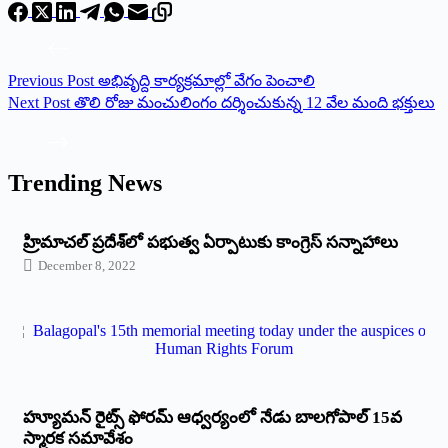
Previous
Post
అభివృద్ది కార్యక్రమాల్లో వేగం పెంచాలి
Next
Post
తొలి రోజు మంచులింగం దర్శించుకున్న 12 వేల మంది భక్తులు
Trending News
‌హ్రిమాచల్‌ ‌ప్రదేశ్‌లో పభుత్వ ఏర్పాటుకు కాంగ్రెస్‌ ‌సన్నాహాలు
December 8, 2022
హ్యూమన్‌ రైట్స్‌ ఫోరమ్‌ ఆధ్వర్యంలో నేడు బాలగోపాల్‌ 15వ
స్మారక సమావేశం