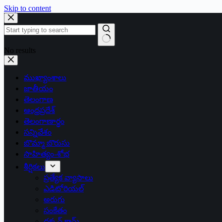
Skip to content
No results
ముఖ్యాంశాలు
జాతీయం
తెలంగాణ
ఆంధ్రప్రదేశ్
తెలంగాణార్థం
సన్నివేశం
బొమ్మా బొరుసు
సాహిత్యం-శోభ
శీర్షికలు
ప్రత్యేక వ్యాసాలు
ఎడిటోరియల్
అరుగు
సంకేతం
దక్కన్.కామ్