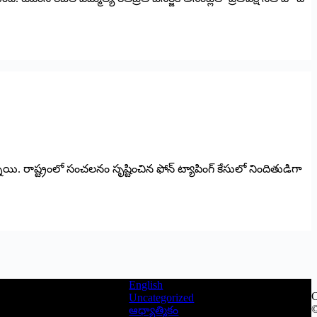
. రాష్ట్రంలో సంచలనం సృష్టించిన ఫోన్ ట్యాపింగ్ కేసులో నిందితుడిగా
English
C
Uncategorized
©
ఆధ్యాత్మికం