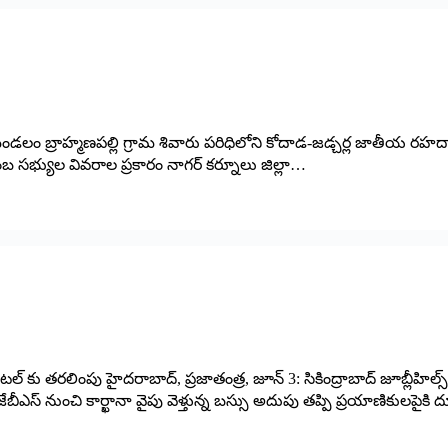
 మండలం బ్రాహ్మణపల్లి గ్రామ శివారు పరిధిలోని కోదాడ-జడ్చర్ల జాతీయ రహదా
ుంబ సభ్యుల వివరాల ప్రకారం నాగర్ కర్నూలు జిల్లా…
ల్ కు తరలింపు హైదరాబాద్, ప్రజాతంత్ర, జూన్ 3: సికింద్రాబాద్ జూబ్లీహిల్స్
బీఎస్ నుంచి కార్ఖానా వైపు వెళ్తున్న బస్సు అదుపు తప్పి ప్రయాణికులపైకి దూ