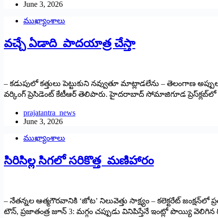
June 3, 2026
ముఖ్యాంశాలు
వచ్చే ఏడాది పాదయాత్ర చేస్తా
– కడుపులో కత్తులు పెట్టుకుని నవ్వుతూ మాట్లాడలేను – తెలంగాణ అప్పులపై చర్చకు 
‌వర్కింగ్‌ ‌ప్రెసిడెంట్‌ ‌కేటీఆర్‌ ‌తెలిపారు. హైదరాబాద్‌ ‌సోమాజిగూడ ప్రెస్‌క్లబ్‌ల
prajatantra_news
June 3, 2026
ముఖ్యాంశాలు
సిరిసిల్ల సిగలో స‌రికొత్త మణిహారం
– నేతన్నల ఆత్మగౌరవానికి ‘జోట’ నిలువెత్తు సాక్ష్యం – కలెక్టరేట్ జంక్షన్‌ల
టౌన్, ప్రజాతంత్ర జూన్ 3: మగ్గం చప్పుడు వినిపిస్తేనే ఇంట్లో పొయ్యి వెల