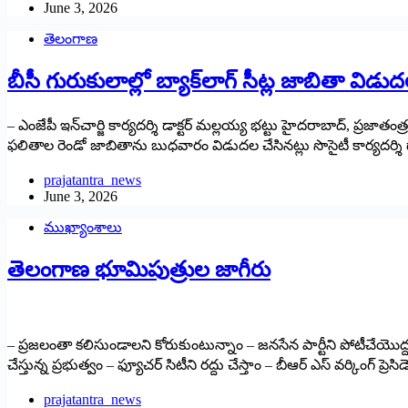
June 3, 2026
తెలంగాణ
బీసీ గురుకులాల్లో బ్యాక్‌లాగ్ సీట్ల జాబితా విడు
– ఎంజేపీ ఇన్‌చార్జి కార్యదర్శి డాక్టర్ మల్లయ్య భట్టు హైదరాబాద్, ప్రజాతంత్
ఫలితాల రెండో జాబితాను బుధవారం విడుదల చేసినట్లు సొసైటీ కార్యదర్శి 
prajatantra_news
June 3, 2026
ముఖ్యాంశాలు
తెలంగాణ భూమిపుత్రుల జాగీరు
– ప్ర‌జ‌లంతా క‌లిసుండాల‌ని కోరుకుంటున్నాం – జ‌న‌సేన పార్టీని పోటీచేయొద్
చేస్తున్న ప్ర‌భుత్వం – ఫ్యూచ‌ర్ సిటీని ర‌ద్దు చేస్తాం – బీఆర్ ఎస్ వ‌ర్కింగ్ ప్రె
prajatantra_news