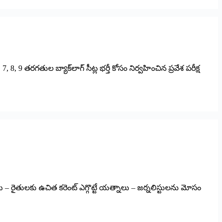
, 8, 9 తరగతుల బ్యాక్‌లాగ్ సీట్ల భర్తీ కోసం నిర్వహించిన ప్రవేశ పరీక్ష
– రైతుల‌కు ఉచిత క‌రెంట్ ఎగ్గొట్టే య‌త్నాలు – జ‌ర్న‌లిస్టుల‌ను మోసం