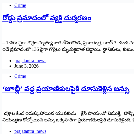
Crime
రోడ్డు ప్రమాదంలో వ్యక్తి దుర్మరణం
– 136కు పైగా గొర్రెల మృత్యువాత దేవరకొండ, ప్రజాతంత్ర, జూన్ 3: డిండి
ఇదే ప్రమాదంలో 136 పైగా గొర్రెలు మృత్యువాత పడ్డాయి. స్థానికులు, కుట
prajatantra_news
June 3, 2026
Crime
‘జూబ్లీ’ వద్ద ప్రయాణికులపైకి దూసుకెళ్లిన బస్సు
-చక్రాల కింద ఇరుక్కుపోయిన యువకుడు – క్రేన్ సాయంతో విముక్తి.. హాస్పిట
నియంత్రణ కోల్పోయిన బస్సు ఒక్కసారిగా ప్రయాణికులపైకి దూసుకెళ్లింది. జే
prajatantra_news