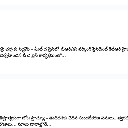
సిద్ధ‌మే – మీట్‌ ‌ద ప్రెస్‌లో బీఆర్‌ఎస్‌ ‌వర్కింగ్‌ ‌ప్రెసిడెంట్‌ ‌కేటీఆర్‌ ‌హ
ో నిర్వహించిన ట్‌ ‌ది ప్రెస్‌ ‌కార్యక్రమంలో…
ో ప్రతిష్టాత్మకంగా జోట స్టాచ్యూ – తుదిదశకు చేరిన సుందరీకరణ పనులు.. త్వరలో
ిగిన రోజులు… నూలు దారాల్లోనే…