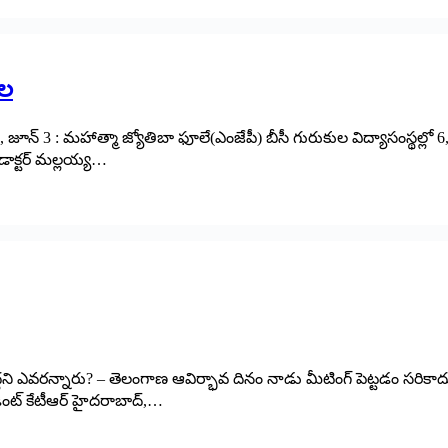
దల
ర, జూన్ 3 : మహాత్మా జ్యోతిబా ఫూలే(ఎంజేపీ) బీసీ గురుకుల విద్యాసంస్థల్లో 6, 7
డాక్టర్ మల్లయ్య…
ద‌ని ఎవ‌ర‌న్నారు? – తెలంగాణ ఆవిర్భావ దినం నాడు మీటింగ్ పెట్ట‌డం స‌రికాదు 
సిడెంట్ కేటీఆర్‌ హైద‌రాబాద్‌,…