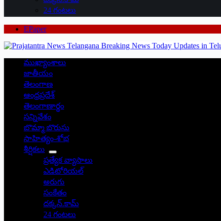
24 గంటలు
EPaper
ముఖ్యాంశాలు
జాతీయం
తెలంగాణ
ఆంధ్రప్రదేశ్
తెలంగాణార్థం
సన్నివేశం
బొమ్మా బొరుసు
సాహిత్యం-శోభ
శీర్షికలు
ప్రత్యేక వ్యాసాలు
ఎడిటోరియల్
అరుగు
సంకేతం
దక్కన్.కామ్
24 గంటలు