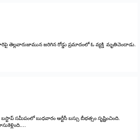
రిపై తెల్లవారుజామున జరిగిన రోడ్డు ప్రమాదంలో ఓ వ్యక్తి మృతిచెందాడు.
 బస్టాప్ సమీపంలో బుధవారం ఆర్టీసీ బస్సు బీభత్సం సృష్టించింది.
సుకెళ్లింది.…