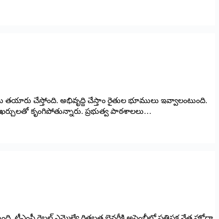
తను తయారు చేస్తోంది. అభివృద్ది చేస్తాం రైతుల భూములు ఇవ్వాలంటుంది.
 ఖర్చులతో కృంగిపోతున్నారు. ప్రభుత్వ పాఠశాలలు…
ది. టీఎంసీ రెబల్‌ ఎమ్మెల్యే రితబ్రత బెనర్జీకి అసెంబ్లీలో ప్రతిపక్ష నేత హోదా