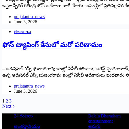
ఇస్తూ స్పీకర్‌ ‌రతీంద్ర బోస్‌ ఆదేశాలు జారీ చేశారు. అసెంబ్లీలో ప్రతిపక్షాని
prajatantra_news
June 3, 2026
తెలంగాణ
ఫోన్ ట్యాపింగ్ కేసులో మరో పరిణామం
– అడిషనల్ ఎస్పీ భుంజగరావు ఇంట్లో ఏసీబీ సోదాలు, అరెస్ట్ హైదరాబాద్,
ఉన్న అడిషనల్ ఎస్పీ భుజంగరావు ఇంట్లో ఏసీబీ అధికారులు బుధవారం సో
prajatantra_news
June 3, 2026
1
2
3
Next
24 గంటలు
Balala Bharatham
entertainment
అంతర్జాతీయం
అరుగు