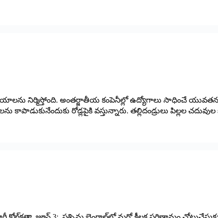
్యాలయాలను నిర్మిస్తోంది. అంతర్జాతీయ కంపెనీల్లో ఉద్యోగాలు సాధించే యువ
పాడుకునేందుకు రోడ్లపైకి వస్తున్నారు. తల్లిదండ్రులు పిల్లల చదువుల
శాలు జారీ కోల్‌కతా, జూన్‌ 3: ‌పశ్చిమ బెంగాల్‌లో మరో కీలక పరిణామం చోటుచేసుకుం