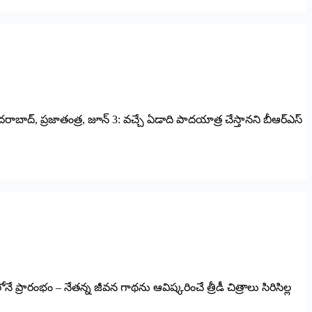
ైదరాబాద్‌, ‌ప్రజాతంత్ర, జూన్‌ 3: ‌వచ్చే ఏడాది పాదయాత్ర చేస్తానని బీఆర్‌ఎస్‌
నే ప్రారంభం – నేతన్న జీవన గాథను ఆవిష్కరించే త్రీడీ చిత్రాలు సిరిసిల్ల