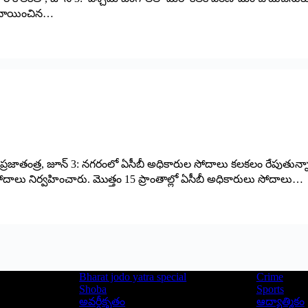
కి కేటాయించిన…
ప్రజాతంత్ర, జూన్ 3: నగరంలో ఏసీబీ అధికారుల సోదాలు కలకలం రేపుతున్నాయి
దాలు నిర్వహించారు. మొత్తం 15 ప్రాంతాల్లో ఏసీబీ అధికారులు సోదాలు…
Bharat jodo yatra special
Crime
Shoba
Sports
అవర్గీకృతం
ఆద్యాత్మికం