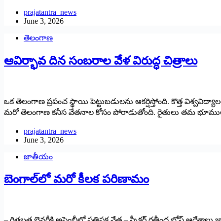
prajatantra_news
June 3, 2026
తెలంగాణ
ఆవిర్భావ దిన సంబరాల వేళ‌ విరుద్ధ చిత్రాలు
ఒక తెలంగాణ ప్రపంచ స్థాయి పెట్టుబడులను ఆకర్షిస్తోంది. కొత్త విశ్వవిద
మరో తెలంగాణ కనీస వేతనాల కోసం పోరాడుతోంది. రైతులు తమ భూములను కా
prajatantra_news
June 3, 2026
జాతీయం
బెంగాల్‌లో మరో కీలక పరిణామం
– రితబ్రత బెనర్జీకి అసెంబ్లీలో ప్రతిపక్ష నేత – స్పీకర్‌ ‌రతీంద్ర బోస్‌ ఆదే