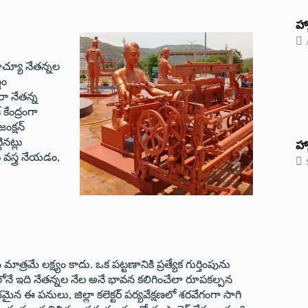
‌హ్
టాచ్యూ నేతన్నల
రం
ా నేతన్న
 కేంద్రంగా
జంక్షన్
ినట్లు
హ్
వస్త్ర నేయడం,
మే లక్ష్యం కాదు. ఒక పట్టణానికి ప్రత్యేక గుర్తింపును
లోనే ఇది నేతన్నల నేల అనే భావన కలిగించేలా రూపకల్పన
ంభమైన ఈ పనులు, జిల్లా కలెక్టర్ పర్యవేక్షణలో శరవేగంగా సాగి