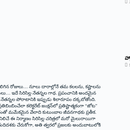
హ్
య్యి వెలిగిన రోజులు… నూలు దారాల్లోనే తమ కలలను, కష్టాలను
ులు… ఇదే సిరిసిల్ల నేతన్నల గాథ. ప్రపంచానికి అందమైన
 నేతన్నల పోరాటానికి ఇప్పుడు శిలారూపం దక్కబోతోంది.
బింబించేలా కలెక్టరేట్ జంక్షన్‌లో ప్రతిష్టాత్మకంగా “జోట”
మగ్గంతో మమేకమైన వేలాది కుటుంబాల జీవనగాథకు ప్రతీక.
ిలిచే ఈ నిర్మాణం సిరిసిల్ల చరిత్రలో మరో మైలురాయిగా
దిదశకు చేరుకోగా, అతి త్వరలో ప్రజలకు అందుబాటులోకి