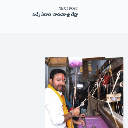
NEXT
POST
వచ్చే ఏడాది పాదయాత్ర చేస్తా