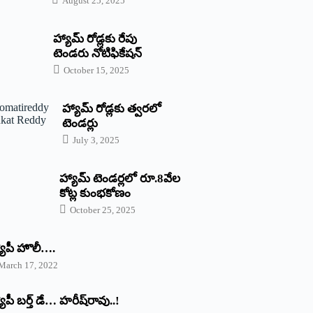
August 25, 2025
హ్యామ్‌ రోడ్లకు రేపు
టెండరు నోటిఫికేషన్‌
October 15, 2025
హ్యామ్‌ రోడ్లకు త్వరలో
టెండర్లు
July 3, 2025
హ్యామ్‌ ‌టెండర్లలో రూ.8వేల
కోట్ల కుంభకోణం
October 25, 2025
యాపీ హొలీ….
March 17, 2022
యాపీ బర్త్ ‌డే… హరీష్‌రావు..!