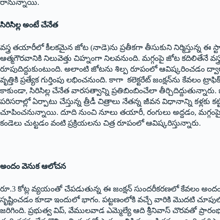
రానున్నాయి.
సిరిసిల్ల అంటే చేనేత
వస్త్ర తయారీలో కీలకమైన జోట (నాడె)ను ప్రతీకగా తీసుకుని నిర్మిస్తున్న ఈ స్
ఆత్మగౌరవానికి నిలువెత్తు చిహ్నంగా నిలవనుంది. మగ్గంపై జోట కదిలితేనే వస్త్
రూపుదిద్దుకుంటుంది. అలాంటి జోటను శిల్ప రూపంలో ఆవిష్కరించడం ద్వార
వృత్తికి ప్రత్యేక గుర్తింపు లభించనుంది. కాగా కలెక్టరేట్ జంక్షన్‌ను కేవలం ట్రాఫిక్
కాకుండా, సిరిసిల్ల చేనేత వారసత్వాన్ని ప్రతిబింబించేలా తీర్చిదిద్దుతున్నారు. 
పరిసరాల్లో ఏర్పాటు చేస్తున్న త్రీడీ చిత్రాలు నేతన్న జీవన విధానాన్ని కళ్లకు కట్ట
చూపించనున్నాయి. దూది నుంచి నూలు తయారీ, రంగులు అద్దడం, మగ్గంపై 
కండెలు చుట్టడం వంటి ప్రక్రియలను చిత్ర రూపంలో ఆవిష్కరిస్తున్నారు.
అందం వెనుక ఆలోచన
రూ.3 కోట్ల వ్యయంతో చేపడుతున్న ఈ జంక్షన్ సుందరీకరణలో కేవలం అందం మాత్ర
సృష్టించడం కూడా ఇందులో భాగం. పట్టణంలోకి వచ్చే వారికి మొదటి చూపు
జరిగింది. ప్రభుత్వ విప్, వేములవాడ ఎమ్మెల్యే ఆది శ్రీనివాస్ చొరవతో ప్రార