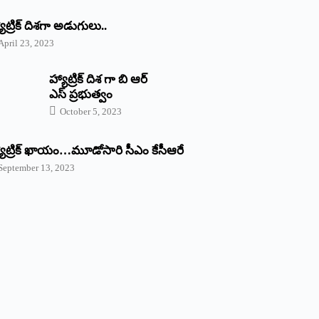
యాట్రిక్‌ ‌దిశగా అడుగులు..
April 23, 2023
హ్యాట్రిక్ దిశ గా బి ఆర్
ఎస్ ప్రభుత్వం
October 5, 2023
యాట్రిక్‌ ‌ఖాయం…మూడోసారి సీఎం కేసీఆరే
September 13, 2023