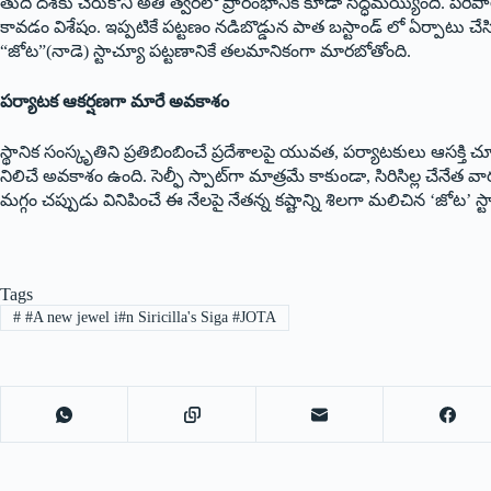
తుది దశకు చేరుకొని అతి త్వరలో ప్రారంభానికి కూడా సిద్ధమయ్యింది. పరిపాల
కావడం విశేషం. ఇప్పటికే పట్టణం నడిబొడ్డున పాత బస్టాండ్ లో ఏర్పాటు చేసిన
“జోట”(నాడె) స్టాచ్యూ పట్టణానికే తలమానికంగా మారబోతోంది.
పర్యాటక ఆకర్షణగా మారే అవకాశం
స్థానిక సంస్కృతిని ప్రతిబింబించే ప్రదేశాలపై యువత, పర్యాటకులు ఆసక్తి చ
నిలిచే అవకాశం ఉంది. సెల్ఫీ స్పాట్‌గా మాత్రమే కాకుండా, సిరిసిల్ల చేనేత 
మగ్గం చప్పుడు వినిపించే ఈ నేలపై నేతన్న కష్టాన్ని శిలగా మలిచిన ‘జోట’ స్
Tags
#
#A new jewel i#n Siricilla's Siga #JOTA