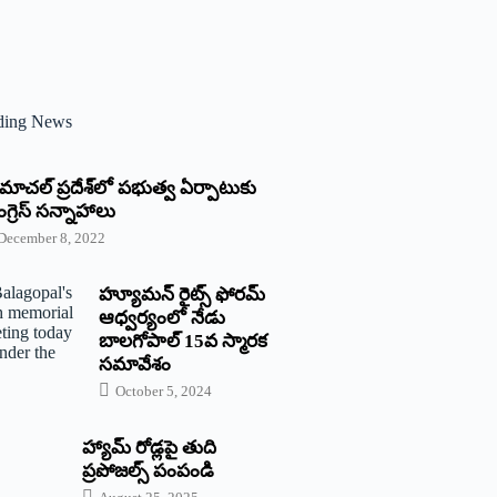
ding News
్రిమాచల్‌ ‌ప్రదేశ్‌లో పభుత్వ ఏర్పాటుకు
గ్రెస్‌ ‌సన్నాహాలు
December 8, 2022
హ్యూమన్‌ రైట్స్‌ ఫోరమ్‌
ఆధ్వర్యంలో నేడు
బాలగోపాల్‌ 15వ స్మారక
సమావేశం
October 5, 2024
హ్యామ్‌ రోడ్లపై తుది
ప్రపోజల్స్‌ పంపండి