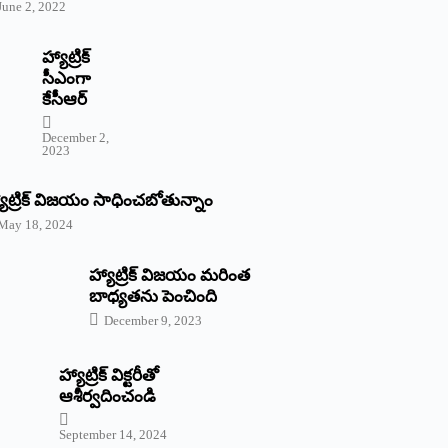
June 2, 2022
హ్యాట్రిక్‌
‌సీఎంగా
కేసీఆర్‌
December 2,
2023
యాట్రిక్‌ విజయం సాధించబోతున్నాం
May 18, 2024
హ్యాట్రిక్ విజయం మరింత
బాధ్యతను పెంచింది
December 9, 2023
హ్యాట్రిక్‌ ‌విక్టరీతో
ఆశీర్వదించండి
September 14, 2024