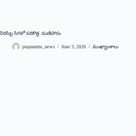
సిరిసిల్ల సిగలో స‌రికొత్త మణిహారం
prajatantra_news
June 3, 2026
ముఖ్యాంశాలు