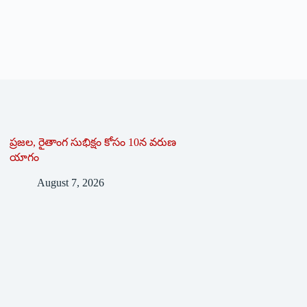
ప్రజల, రైతాంగ సుభిక్షం కోసం 10న వరుణ
యాగం
August 7, 2026