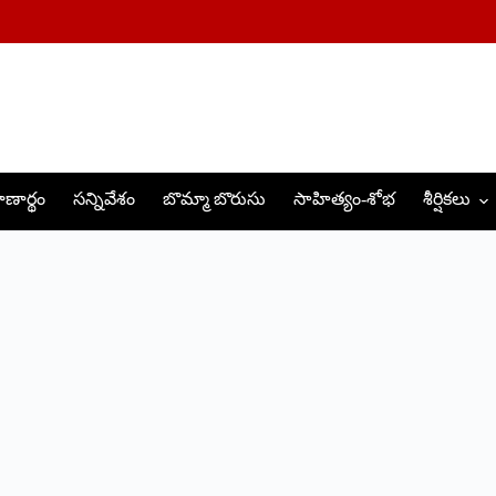
ణార్థం
సన్నివేశం
బొమ్మా బొరుసు
సాహిత్యం-శోభ
శీర్షికలు