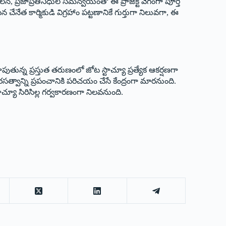
న, ప్రజాప్రతినిధుల సమన్వయంతో ఈ ప్రాజెక్ట్ వేగంగా పూర్తి
 చేనేత కార్మికుడి విగ్రహాం పట్టణానికే గుర్తుగా నిలువగా, ఈ
ూపుతున్న ప్రస్తుత తరుణంలో జోట స్టాచ్యూ ప్రత్యేక ఆకర్షణగా
వారసత్వాన్ని ప్రపంచానికి పరిచయం చేసే కేంద్రంగా మారనుంది.
టాచ్యూ సిరిసిల్ల గర్వకారణంగా నిలవనుంది.