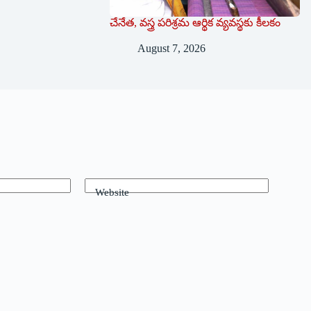
!
చేనేత, వస్త్ర పరిశ్రమ ఆర్థిక వ్యవస్థకు కీలకం
August 7, 2026
Website