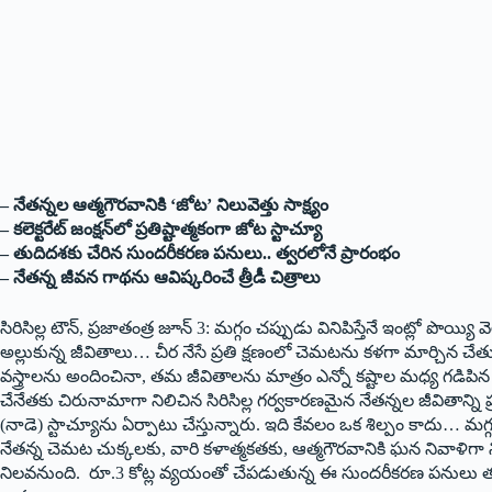
– నేతన్నల ఆత్మగౌరవానికి ‘జోట’ నిలువెత్తు సాక్ష్యం
– కలెక్టరేట్ జంక్షన్‌లో ప్రతిష్టాత్మకంగా జోట స్టాచ్యూ
– తుదిదశకు చేరిన సుందరీకరణ పనులు.. త్వరలోనే ప్రారంభం
– నేతన్న జీవన గాథను ఆవిష్కరించే త్రీడీ చిత్రాలు
సిరిసిల్ల టౌన్, ప్రజాతంత్ర జూన్ 3: మగ్గం చప్పుడు వినిపిస్తేనే ఇంట్లో పొ
అల్లుకున్న జీవితాలు… చీర నేసే ప్రతి క్షణంలో చెమటను కళగా మార్చిన చేత
వస్త్రాలను అందించినా, తమ జీవితాలను మాత్రం ఎన్నో కష్టాల మధ్య గడిపిన
చేనేతకు చిరునామాగా నిలిచిన సిరిసిల్ల గర్వకారణమైన నేతన్నల జీవితాన్ని ప్రతి
(నాడె) స్టాచ్యూను ఏర్పాటు చేస్తున్నారు. ఇది కేవలం ఒక శిల్పం కాదు… 
నేతన్న చెమట చుక్కలకు, వారి కళాత్మకతకు, ఆత్మగౌరవానికి ఘన నివాళిగా న
నిలవనుంది. రూ.3 కోట్ల వ్యయంతో చేపడుతున్న ఈ సుందరీకరణ పనులు తు