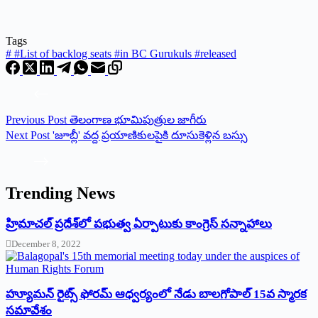
Tags
#
#List of backlog seats #in BC Gurukuls #released
Previous
Post
తెలంగాణ భూమిపుత్రుల జాగీరు
Next
Post
'జూబ్లీ' వద్ద ప్రయాణికులపైకి దూసుకెళ్లిన బస్సు
Trending News
‌హ్రిమాచల్‌ ‌ప్రదేశ్‌లో పభుత్వ ఏర్పాటుకు కాంగ్రెస్‌ ‌సన్నాహాలు
December 8, 2022
హ్యూమన్‌ రైట్స్‌ ఫోరమ్‌ ఆధ్వర్యంలో నేడు బాలగోపాల్‌ 15వ స్మారక
సమావేశం