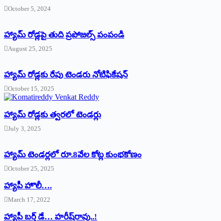
October 5, 2024
హ్యామ్‌ రోడ్లపై తుది ప్రపోజల్స్‌ పంపండి
August 25, 2025
హ్యామ్‌ రోడ్లకు రేపు టెండరు నోటిఫికేషన్‌
October 15, 2025
హ్యామ్‌ రోడ్లకు త్వరలో టెండర్లు
July 3, 2025
హ్యామ్‌ ‌టెండర్లలో రూ.8వేల కోట్ల కుంభకోణం
October 25, 2025
హ్యాపీ హొలీ….
March 17, 2022
హ్యాపీ బర్త్ ‌డే… హరీష్‌రావు..!