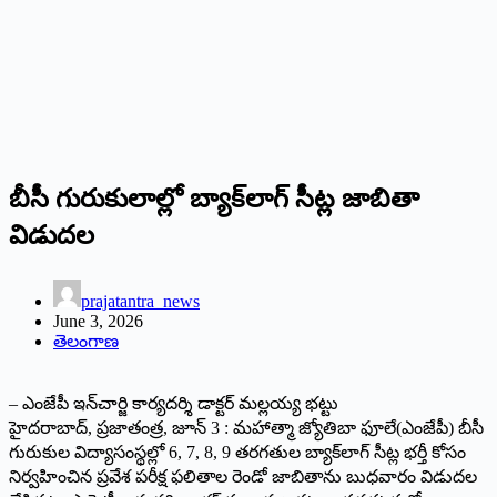
బీసీ గురుకులాల్లో బ్యాక్‌లాగ్ సీట్ల జాబితా
విడుదల
prajatantra_news
June 3, 2026
తెలంగాణ
– ఎంజేపీ ఇన్‌చార్జి కార్యదర్శి డాక్టర్ మల్లయ్య భట్టు
హైదరాబాద్, ప్రజాతంత్ర, జూన్ 3 : మహాత్మా జ్యోతిబా ఫూలే(ఎంజేపీ) బీసీ
గురుకుల విద్యాసంస్థల్లో 6, 7, 8, 9 తరగతుల బ్యాక్‌లాగ్ సీట్ల భర్తీ కోసం
నిర్వహించిన ప్రవేశ పరీక్ష ఫలితాల రెండో జాబితాను బుధవారం విడుదల