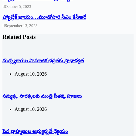
October 5, 2023
హ్యాట్రిక్‌ ‌ఖాయం…మూడోసారి సీఎం కేసీఆరే
September 13, 2023
Related Posts
మత్స్యకారుల సామాజిక భద్రతకు ప్రాధాన్యత
August 10, 2026
సమ్మక్క, సారక్కలకు మంత్రి సీతక్క పూజలు
August 10, 2026
పేద బ్రాహ్మణుల అభ్యున్నతే ధ్యేయం