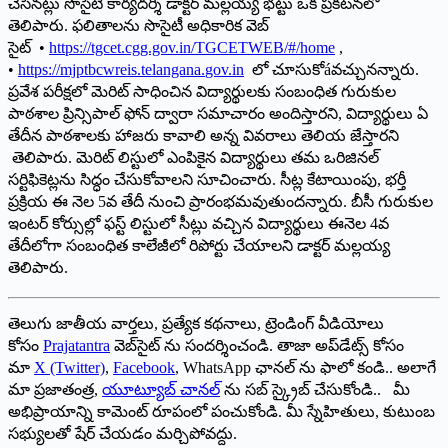
చేసినట్లు సొసైటీ కార్యదర్శి డాక్టర్ మల్లయ్య భట్టు ఒక ప్రకటనలో
తెలిపారు. ఫలితాలను సొసైటీ అధికారిక వెబ్
సైట్ •
https://tgcet.cgg.gov.in/
TGCETWEB/#/home
,
•
https://mjptbcwreis.telangana.
gov.in
లో చూసుకోáవచ్చునన్నారు.
ప్రవేశ పరీక్షలో మెరిట్ సాధించిన విద్యార్థులకు సంబంధిత గురుకుల
పాఠశాల ప్రిన్సిపాల్ ఫోన్ ద్వారా సమాచారం అందిస్తారని, విద్యార్థులు ఏ
తేదీన పాఠశాలకు హాజరు కావాలి అన్న వివరాలు తెలియ జేస్తారని
తెలిపారు. మెరిట్ లిస్టులో ఎంపికైన విద్యార్థులు తమ ఒరిజినల్
సర్టిఫికెట్లను సిద్ధం చేసుకోవాలని సూచించారు. సీట్ల కేటాయింపు, భర్తీ
ప్రక్రియ ఈ నెల 5వ తేదీ నుంచి ప్రారంభమవుతుందన్నారు. బీసీ గురుకుల
ఇంటర్ కోర్సుల్లో ఫస్ట్ లిస్టులో సీట్లు వచ్చిన విద్యార్థులు ఈనెల 4వ
తేదీలోగా సంబంధిత కాలేజీలో రిపోర్టు చేయాలని డాక్టర్ మల్లయ్య
తెలిపారు.
తెలుగు జాతీయ వార్తలు, ప్రత్యేక కథనాలు, ట్రెండింగ్ వీడియోలు
కోసం
Prajatantra
వెబ్‌సైట్ ను సందర్శించండి. తాజా అప్‌డేట్స్ కోసం
మా
X (Twitter)
,
Facebook
, WhatsApp ఛానల్ ను ఫాలో కండి.. అలాగే
మా ప్రజాతంత్ర,
యూట్యూబ్ చానల్
ను సబ్ స్క్రైబ్ చేసుకోండి.. మీ
అభిప్రాయాన్ని కామెంట్ రూపంలో పంచుకోండి. మీ స్నేహితులు, కుటుంబ
సభ్యులతో షేర్ చేయడం మర్చిపోవద్దు.