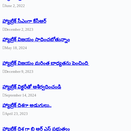
June 2, 2022
హ్యాట్రిక్‌ ‌సీఎంగా కేసీఆర్‌
December 2, 2023
హ్యాట్రిక్‌ విజయం సాధించబోతున్నాం
May 18, 2024
హ్యాట్రిక్ విజయం మరింత బాధ్యతను పెంచింది
December 9, 2023
హ్యాట్రిక్‌ ‌విక్టరీతో ఆశీర్వదించండి
September 14, 2024
‌హ్యాట్రిక్‌ ‌దిశగా అడుగులు..
April 23, 2023
హ్యాట్రిక్ దిశ గా బి ఆర్ ఎస్ ప్రభుత్వం