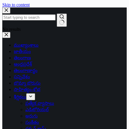
Skip to content
No results
ముఖ్యాంశాలు
జాతీయం
తెలంగాణ
ఆంధ్రప్రదేశ్
తెలంగాణార్థం
సన్నివేశం
బొమ్మా బొరుసు
సాహిత్యం-శోభ
శీర్షికలు
ప్రత్యేక వ్యాసాలు
ఎడిటోరియల్
అరుగు
సంకేతం
దక్కన్.కామ్