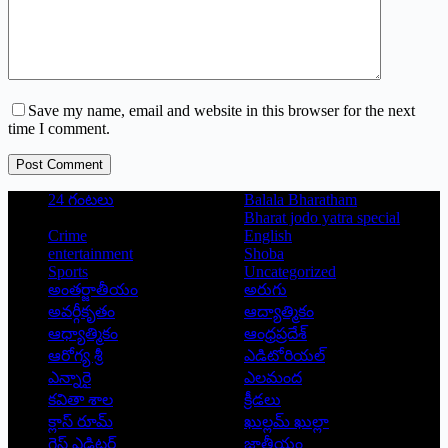
Save my name, email and website in this browser for the next
time I comment.
Post Comment
24 గంటలు
Balala Bharatham
Bharat jodo yatra special
Crime
English
entertainment
Shoba
Sports
Uncategorized
అంతర్జాతీయం
అరుగు
అవర్గీకృతం
ఆద్యాత్మికం
ఆధ్యాత్మికం
ఆంధ్రప్రదేశ్
ఆరోగ్య శ్రీ
ఎడిటోరియల్
ఎన్నారై
ఎలమంద
కవితా శాల
క్రీడలు
క్లాస్ రూమ్
ఖుల్లమ్ ఖుల్లా
గెస్ట్ ఎడిటర్
జాతీయం