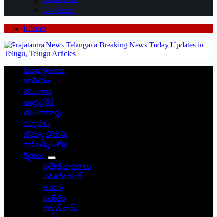
24 గంటలు
EPaper
ముఖ్యాంశాలు
జాతీయం
తెలంగాణ
ఆంధ్రప్రదేశ్
తెలంగాణార్థం
సన్నివేశం
బొమ్మా బొరుసు
సాహిత్యం-శోభ
శీర్షికలు
ప్రత్యేక వ్యాసాలు
ఎడిటోరియల్
అరుగు
సంకేతం
దక్కన్.కామ్