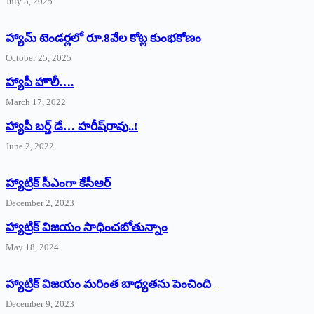
July 3, 2025
హ్యామ్‌ ‌టెండర్లలో రూ.8వేల కోట్ల కుంభకోణం
October 25, 2025
హ్యాపీ హొలీ….
March 17, 2022
హ్యాపీ బర్త్ ‌డే… హరీష్‌రావు..!
June 2, 2022
హ్యాట్రిక్‌ ‌సీఎంగా కేసీఆర్‌
December 2, 2023
హ్యాట్రిక్‌ విజయం సాధించబోతున్నాం
May 18, 2024
హ్యాట్రిక్ విజయం మరింత బాధ్యతను పెంచింది
December 9, 2023