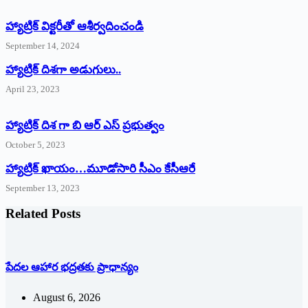
హ్యాట్రిక్‌ ‌విక్టరీతో ఆశీర్వదించండి
September 14, 2024
‌హ్యాట్రిక్‌ ‌దిశగా అడుగులు..
April 23, 2023
హ్యాట్రిక్ దిశ గా బి ఆర్ ఎస్ ప్రభుత్వం
October 5, 2023
హ్యాట్రిక్‌ ‌ఖాయం…మూడోసారి సీఎం కేసీఆరే
September 13, 2023
Related Posts
పేదల ఆహార భద్రతకు ప్రాధాన్యం
August 6, 2026