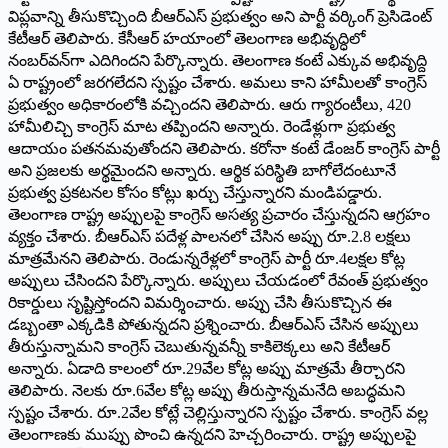
విప్లవాన్ని తీసుకొచ్చింది బీఆర్‌ఎస్‌ ‌ప్రభుత్వం అని పార్టీ వర్కింగ్‌ ‌ప్రెసిడెంట్‌
‌కేటీఆర్‌ ‌తెలిపారు. కేసీఆర్‌ ‌హయాంలో తెలంగాణ అభివృద్ధిలో
నంబర్‌వన్‌గా ఎదిగిందని పేర్కొన్నారు. తెలంగాణ కంటే ఎక్కువ అభివృద్ది
ఏ రాష్ట్రంలో జరగలేదని స్పష్టం చేశారు. అమలు కాని హామీలతో కాంగ్రెస్‌
‌ప్రభుత్వం అధికారంలోకి వచ్చిందని తెలిపారు. ఆరు గ్యారంటీలు, 420
హామీలిచ్చి కాంగ్రెస్‌ ‌మాట తప్పిందని అన్నారు. రెండేళ్లుగా ప్రభుత్వ
ఆదాయం పతనమవుతోందని తెలిపారు. కరోనా కంటే డేంజర్‌ ‌కాంగ్రెస్‌ ‌పార్టీ
అని ప్రజలకు అర్థమైందని అన్నారు. ఆర్థిక పరిస్థితి బాగోలేదంటూనే
ప్రభుత్వ ప్రకటనల కోసం కోట్లు ఖర్చు చేస్తున్నారని మండిపడ్డారు.
తెలంగాణ రాష్ట్ర అప్పులపై కాంగ్రెస్‌ అసత్య ప్రచారం చేస్తున్న‌దని ఆ‌గ్రహం
వ్యక్తం చేశారు. బీఆర్‌ఎస్‌ ‌పదేళ్ల పాలనలో చేసిన అప్పు రూ.2.8 లక్షలు
మాత్రమేనని తెలిపారు. రెండున్నరేళ్లలో కాంగ్రెస్‌ ‌పార్టీ రూ.4లక్షల కోట్ల
అప్పులు చేసిందని పేర్కొన్నారు. అప్పులు చేయ‌డంలో రేవంత్‌ ‌ప్రభుత్వం
రికార్డులు సృష్టిస్తోందని విమర్శించారు. అప్పు చేసి తీసుకొచ్చిన ఈ
డబ్బంతా ఎక్కడికి పోతున్న‌దని ప్రశ్నించారు. బీఆర్‌ఎస్‌ ‌చేసిన అప్పులు
తీరుస్తున్నామని కాంగ్రెస్‌ ‌చెబుతున్నవ‌న్నీ కాకిలెక్కలు అని కేటీఆర్‌
అన్నారు. ఏడాది కాలంలో రూ.29వేల కోట్ల అప్పు మాత్రమే తీర్చారని
తెలిపారు. నెలకు రూ.6వేల కోట్ల అప్పు తీరుస్తాన్నమనేది అబద్ధమని
స్పష్టం చేశారు. రూ.2వేల కోట్లే చెల్లిస్తున్నారని స్పష్టం చేశారు. కాంగ్రెస్‌ ‌వల్ల
తెలంగాణకు ముప్పు పొంచి ఉన్నదని హెచ్చరించారు. రాష్ట్ర అప్పులపై