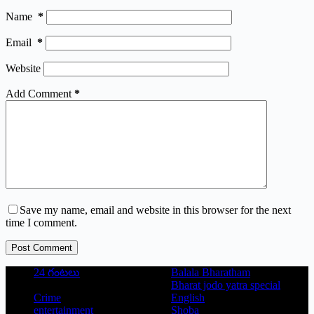
Name
*
Email
*
Website
Add Comment
*
Save my name, email and website in this browser for the next
time I comment.
Post Comment
24 గంటలు
Balala Bharatham
Bharat jodo yatra special
Crime
English
entertainment
Shoba