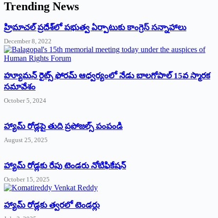
Trending News
‌హ్రిమాచల్‌ ‌ప్రదేశ్‌లో పభుత్వ ఏర్పాటుకు కాంగ్రెస్‌ ‌సన్నాహాలు
December 8, 2022
హ్యూమన్‌ రైట్స్‌ ఫోరమ్‌ ఆధ్వర్యంలో నేడు బాలగోపాల్‌ 15వ స్మారక
సమావేశం
October 5, 2024
హ్యామ్‌ రోడ్లపై తుది ప్రపోజల్స్‌ పంపండి
August 25, 2025
హ్యామ్‌ రోడ్లకు రేపు టెండరు నోటిఫికేషన్‌
October 15, 2025
హ్యామ్‌ రోడ్లకు త్వరలో టెండర్లు