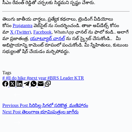
సీఎం రేవంత్‌ ‌రెడ్డితో చర్చలకు సిద్ధమని స్పష్టం చేశారు.
తెలుగు జాతీయ వార్తలు, ప్రత్యేక కథనాలు, ట్రెండింగ్ వీడియోలు
కోసం
Prajatantra
వెబ్‌సైట్ ను సందర్శించండి. తాజా అప్‌డేట్స్ కోసం
మా
X (Twitter)
,
Facebook
, WhatsApp ఛానల్ ను ఫాలో కండి.. అలాగే
మా ప్రజాతంత్ర,
యూట్యూబ్ చానల్
ను సబ్ స్క్రైబ్ చేసుకోండి.. మీ
అభిప్రాయాన్ని కామెంట్ రూపంలో పంచుకోండి. మీ స్నేహితులు, కుటుంబ
సభ్యులతో షేర్ చేయడం మర్చిపోవద్దు.
Tags
#
#ll do hike #next year #BRS Leader KTR
Previous
Post
సిరిసిల్ల సిగలో స‌రికొత్త మణిహారం
Next
Post
తెలంగాణ భూమిపుత్రుల జాగీరు