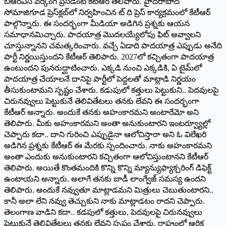
బీఆర్‌ఎస్‌ ‌వర్కింగ్‌ ‌ప్రెసిడెంట్‌ ‌కేటీఆర్‌ ‌తెలిపారు. హైదరాబాద్‌
‌సోమాజిగూడ ప్రెస్‌క్లబ్‌లో నిర్వహించిన ట్‌ ‌ది ప్రెస్‌ ‌కార్యక్రమంలో కేటీఆర్‌
‌పాల్గొన్నారు. ఈ సందర్భంగా మీడియా అడిగిన ప్రశ్నకు ఆయన
సమాధానమిచ్చారు. పాదయాత్ర మొదలయ్యేలోపు ఫిట్‌ అవ్వాలని
చూస్తున్నానని చమత్కరించారు. వచ్చే ఏడాది పాదయాత్ర ఎప్పుడు అనేది
పార్టీ నిర్ణయిస్తుందని కేటీఆర్‌ ‌తెలిపారు. 2027లో కచ్చితంగా పాదయాత్ర
ఉంటుందని పునరుద్ఘాటించారు. ఎక్కడి నుంచి ఎక్కడికి, ఏ టైమ్‌లో
పాదయాత్ర చేయాలనే దానిపై పార్టీలో పెద్దలతో మాట్లాడి నిర్ణయం
తీసుకుంటామని స్పష్టం చేశారు. కడుపులో కత్తులు పెట్టుకుని.. పెదవులపై
చిరునవ్వులు పెట్టుకునే తెలివితేటలు తనకు లేవని ఈ సందర్భంగా
కేటీఆర్‌ అన్నారు. అందుకే తనకు అహంకారమని అంటారేమో అని
తెలిపారు. మీకు అహంకారమని అంతా అనుకుంటారని ఇంటర్వ్యూల్లో
చెప్పారు కదా.. దాని గురించి ఎప్పుడైనా ఆలోచిస్తారా అని ఓ విలేఖరి
అడిగిన ప్రశ్నకు కేటీఆర్‌ ఈ ‌మేరకు స్పందించారు. నాకు అహంకారమని
అంతా ఎందుకు అనుకుంటారని కచ్చితంగా ఆలోచిస్తుంటానని కేటీఆర్‌
‌తెలిపారు. అయితే కొంతమందికి కొన్ని కొన్ని మ్యాన్యుఫ్యాక్చ‌రింగ్‌ ‌డిఫెక్ట్
ఉం‌టాయని అన్నారు. అలాగే తనకు బాడీ లాంగ్వేజ్‌ ‌సమస్య ఉందని
తెలిపారు. అందుకే నవ్వుతూ మాట్లాడమని మిత్రులు చెబుతుంటారని..
కానీ అలా లేని నవ్వు తెచ్చుకుని నాకు మాట్లాడటం రాదని చెప్పారు.
తెలంగాణ వాడిని కదా.. కడపులో కత్తులు, పెదవులపై చిరునవ్వులు
పెట్టుకునే తెలివితేటలు తనకు లేవని స్పష్టం చేశారు. రాష్ట్రంలో ఆర్థిక