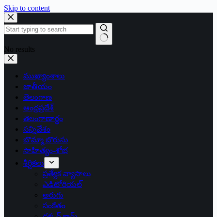
Skip to content
No results
ముఖ్యాంశాలు
జాతీయం
తెలంగాణ
ఆంధ్రప్రదేశ్
తెలంగాణార్థం
సన్నివేశం
బొమ్మా బొరుసు
సాహిత్యం-శోభ
శీర్షికలు
ప్రత్యేక వ్యాసాలు
ఎడిటోరియల్
అరుగు
సంకేతం
దక్కన్.కామ్