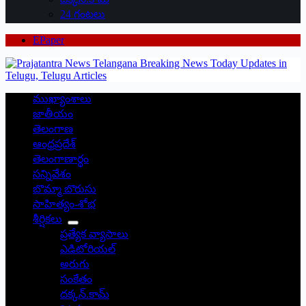
24 గంటలు
EPaper
ముఖ్యాంశాలు
జాతీయం
తెలంగాణ
ఆంధ్రప్రదేశ్
తెలంగాణార్థం
సన్నివేశం
బొమ్మా బొరుసు
సాహిత్యం-శోభ
శీర్షికలు
ప్రత్యేక వ్యాసాలు
ఎడిటోరియల్
అరుగు
సంకేతం
దక్కన్.కామ్