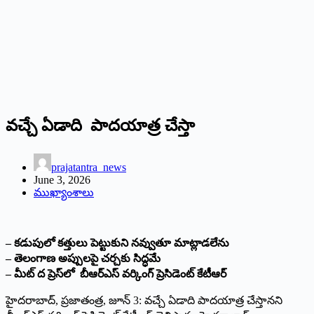
వచ్చే ఏడాది పాదయాత్ర చేస్తా
prajatantra_news
June 3, 2026
ముఖ్యాంశాలు
– కడుపులో కత్తులు పెట్టుకుని నవ్వుతూ మాట్లాడలేను
– తెలంగాణ అప్పులపై చర్చకు సిద్ధ‌మే
– మీట్‌ ‌ద ప్రెస్‌లో బీఆర్‌ఎస్‌ ‌వర్కింగ్‌ ‌ప్రెసిడెంట్‌ ‌కేటీఆర్‌
‌హైదరాబాద్‌, ‌ప్రజాతంత్ర, జూన్‌ 3: ‌వచ్చే ఏడాది పాదయాత్ర చేస్తానని