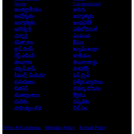
Sports
Uncategorized
అంతర్జాతీయం
అరుగు
అవర్గీకృతం
ఆద్యాత్మికం
ఆధ్యాత్మికం
ఆంధ్రప్రదేశ్
ఆరోగ్య శ్రీ
ఎడిటోరియల్
ఎన్నారై
ఎలమంద
కవితా శాల
క్రీడలు
క్లాస్ రూమ్
ఖుల్లమ్ ఖుల్లా
గెస్ట్ ఎడిటర్
జాతీయం
తెలంగాణ
తెలంగాణార్థం
దక్కన్.కామ్
పాలిటిక్స్
పీపుల్స్ ‌మీడియా
పెన్ డ్రైవ్
ప్రచురణలు
ప్రత్యేక వ్యాసాలు
బిజినెస్
బొమ్మా బొరుసు
ముఖ్యాంశాలు
శీర్షికలు
సంకేతం
సన్నివేశం
సాహిత్యం-శోభ
సిల్ సిల
Copyright © 2026 - Prajatantra
Terms & Conditions
Shipping Policy
Refund Policy