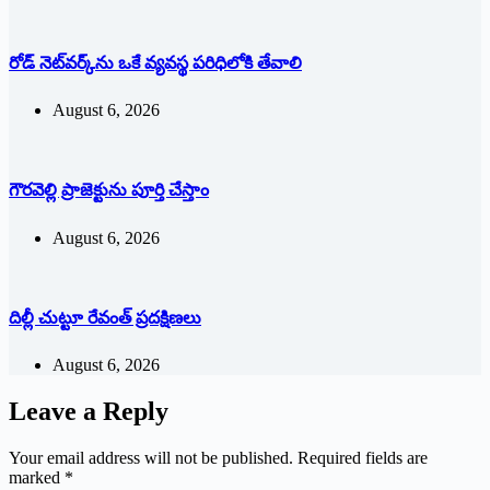
రోడ్ నెట్‌వర్క్‌ను ఒకే వ్య‌వ‌స్థ ప‌రిధిలోకి తేవాలి
August 6, 2026
గౌరవెల్లి ప్రాజెక్టును పూర్తి చేస్తాం
August 6, 2026
దిల్లీ చుట్టూ రేవంత్ ప్ర‌ద‌క్షిణ‌లు
August 6, 2026
Leave a Reply
Your email address will not be published.
Required fields are
marked
*