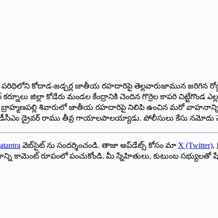
ు పరిధిలోని కోదాడ-జడ్చర్ల జాతీయ రహదారిపై తెల్లవారుజామున జరిగిన రోడ్డ
్నూలు జిల్లా కోడేరు మండల కేంద్రానికి చెందిన గొర్రెల కాపరి చిట్టేగొండ 
ాహ్మణపల్లి శివారులో జాతీయ రహదారిపై నిలిపి ఉంచిన మరో వాహనాన్ని గొర
డీసీఎం డ్రైవర్ రాము తీవ్ర గాయాలపాలయ్యాడు. పోలీసులు కేసు నమోదు చేసుక
atantra
వెబ్‌సైట్ ను సందర్శించండి. తాజా అప్‌డేట్స్ కోసం మా
X (Twitter)
,
ాయాన్ని కామెంట్ రూపంలో పంచుకోండి. మీ స్నేహితులు, కుటుంబ సభ్యులతో ష