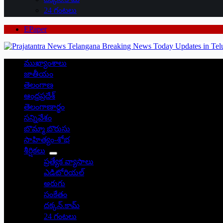
24 గంటలు
EPaper
ముఖ్యాంశాలు
జాతీయం
తెలంగాణ
ఆంధ్రప్రదేశ్
తెలంగాణార్థం
సన్నివేశం
బొమ్మా బొరుసు
సాహిత్యం-శోభ
శీర్షికలు
ప్రత్యేక వ్యాసాలు
ఎడిటోరియల్
అరుగు
సంకేతం
దక్కన్.కామ్
24 గంటలు