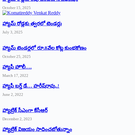
October 15, 2025
హ్యామ్‌ రోడ్లకు త్వరలో టెండర్లు
July 3, 2025
హ్యామ్‌ ‌టెండర్లలో రూ.8వేల కోట్ల కుంభకోణం
October 25, 2025
హ్యాపీ హొలీ….
March 17, 2022
హ్యాపీ బర్త్ ‌డే… హరీష్‌రావు..!
June 2, 2022
హ్యాట్రిక్‌ ‌సీఎంగా కేసీఆర్‌
December 2, 2023
హ్యాట్రిక్‌ విజయం సాధించబోతున్నాం