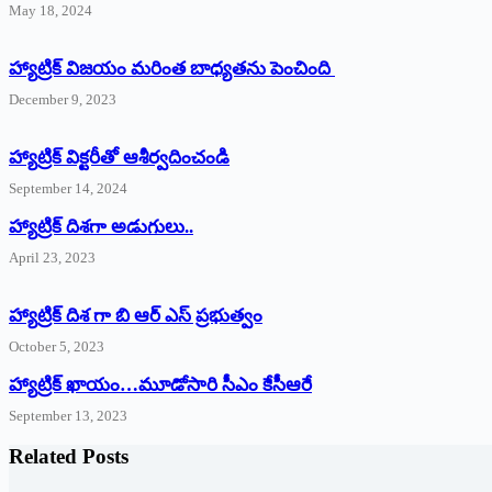
May 18, 2024
హ్యాట్రిక్ విజయం మరింత బాధ్యతను పెంచింది
December 9, 2023
హ్యాట్రిక్‌ ‌విక్టరీతో ఆశీర్వదించండి
September 14, 2024
‌హ్యాట్రిక్‌ ‌దిశగా అడుగులు..
April 23, 2023
హ్యాట్రిక్ దిశ గా బి ఆర్ ఎస్ ప్రభుత్వం
October 5, 2023
హ్యాట్రిక్‌ ‌ఖాయం…మూడోసారి సీఎం కేసీఆరే
September 13, 2023
Related Posts