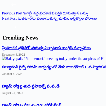
Previous
Post
'జూబ్లీ' వద్ద ప్రయాణికులపైకి దూసుకెళ్లిన బస్సు
Next
Post
మణిపూర్‌ను వెంటాడుతున్న భూమి, అస్తిత్వాల పోరాటం
Trending News
‌హ్రిమాచల్‌ ‌ప్రదేశ్‌లో పభుత్వ ఏర్పాటుకు కాంగ్రెస్‌ ‌సన్నాహాలు
December 8, 2022
హ్యూమన్‌ రైట్స్‌ ఫోరమ్‌ ఆధ్వర్యంలో నేడు బాలగోపాల్‌ 15వ స్మారక
October 5, 2024
హ్యామ్‌ రోడ్లపై తుది ప్రపోజల్స్‌ పంపండి
August 25, 2025
హ్యామ్‌ రోడ్లకు రేపు టెండరు నోటిఫికేషన్‌