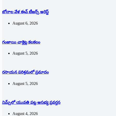
బోనాల వేళ ఈవ్‌ ‌టీజర్స్ అరెస్ట్
August 6, 2026
గంజాయి చాక్లెట్ల కలకలం
August 5, 2026
రసాయన పరిశ్రమలో ప్రమాదం
August 5, 2026
నిమ్స్‌లో యువతి పట్ల అసభ్య ప్రవర్తన
August 4, 2026