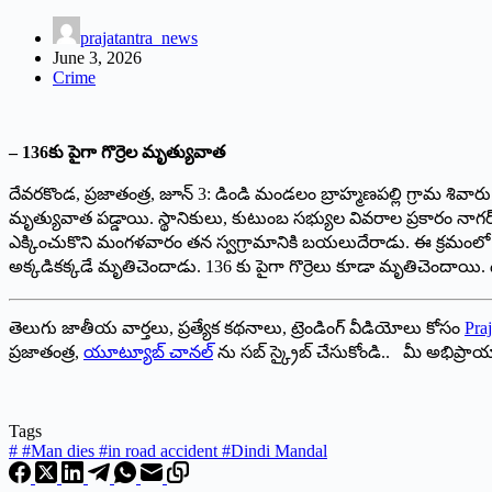
prajatantra_news
June 3, 2026
Crime
– 136కు పైగా గొర్రెల మృత్యువాత
దేవరకొండ, ప్రజాతంత్ర, జూన్ 3: డిండి మండలం బ్రాహ్మణపల్లి గ్రామ శివార
మృత్యువాత పడ్డాయి. స్థానికులు, కుటుంబ సభ్యుల వివరాల ప్రకారం నాగర్ కర
ఎక్కించుకొని మంగళవారం తన స్వగ్రామానికి బయలుదేరాడు. ఈ క్రమంలో బ్ర
అక్కడికక్కడే మృతిచెందాడు. 136 కు పైగా గొర్రెలు కూడా మృతిచెందాయి. 
తెలుగు జాతీయ వార్తలు, ప్రత్యేక కథనాలు, ట్రెండింగ్ వీడియోలు కోసం
Praj
ప్రజాతంత్ర,
యూట్యూబ్ చానల్
ను సబ్ స్క్రైబ్ చేసుకోండి.. మీ అభిప్ర
Tags
#
#Man dies #in road accident #Dindi Mandal