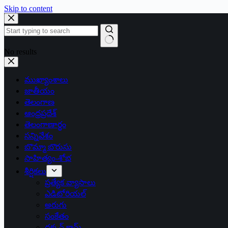
Skip to content
No results
ముఖ్యాంశాలు
జాతీయం
తెలంగాణ
ఆంధ్రప్రదేశ్
తెలంగాణార్థం
సన్నివేశం
బొమ్మా బొరుసు
సాహిత్యం-శోభ
శీర్షికలు
ప్రత్యేక వ్యాసాలు
ఎడిటోరియల్
అరుగు
సంకేతం
దక్కన్.కామ్