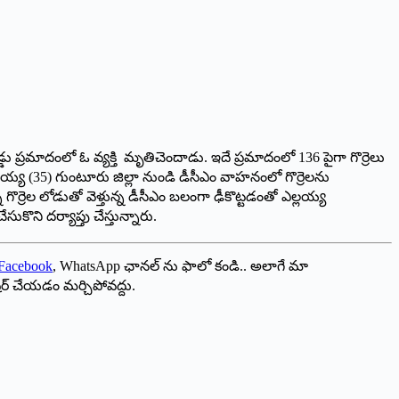
ు ప్రమాదంలో ఓ వ్యక్తి మృతిచెందాడు. ఇదే ప్రమాదంలో 136 పైగా గొర్రెలు
ఎల్లయ్య (35) గుంటూరు జిల్లా నుండి డీసీఎం వాహనంలో గొర్రెలను
్రెల లోడుతో వెళ్తున్న డీసీఎం బలంగా ఢీకొట్టడంతో ఎల్లయ్య
ొని దర్యాప్తు చేస్తున్నారు.
Facebook
, WhatsApp ఛానల్ ను ఫాలో కండి.. అలాగే మా
ేర్ చేయడం మర్చిపోవద్దు.