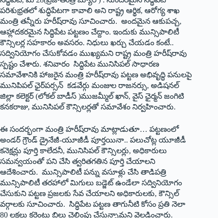
పరిశుభ్రతలో శుద్ధిపేటగా కావాలి అని రాష్ట్ర ఆర్థిక, ఆరోగ్య శాఖ
మంత్రి తన్నీరు హరీష్‌రావు సూచించారు. అందమైన ఆకుపచ్చ,
ఆహ్లాదకరమైన సిద్ధిపేట పట్టణం చేద్దాం. ఇందుకు మున్సిపాలిటీ
కౌన్సిలర్ల సహకారం అవసరం. నిధులు ఖర్చు చేయడం కంటే..
సద్వినియోగం చేసుకోవడం ముఖ్యమని రాష్ట్ర మంత్రి హరీష్‌రావు
స్పష్టం చేశారు. శనివారం సిద్ధిపేట మునిసిపల్‌ ‌సాధారణ
సమావేశానికి హాజరైన మంత్రి హరీష్‌రావు పట్టణ అభివృద్ధి పనులపై
మునిపిపల్‌ ‌ఛైర్‌పర్సన్‌ ‌కడవేర్గు మంజుల రాజనర్సు, అడిషనల్‌
‌జిల్లా కలెక్టర్‌ (‌లోకల్‌ ‌బాడీస్‌ )‌ముజమ్మీల్‌ ‌ఖాన్‌, ‌వైస్‌ ‌ఛైర్మన్‌ ‌జంగిటి
కనకరాజు, మునిసిపల్‌ ‌కౌన్సిలర్లతో సమావేశం నిర్వహించారు.
ఈ సందర్భంగా మంత్రి హరీష్‌రావు మాట్లాడుతూ… పట్టణంలో
అండర్‌ ‌గ్రౌండ్‌ ‌డ్రైనేజీ-యూజీడీ పూర్తయినా.. పలుచోట్ల యూజీడీ
కనెక్షన్లు పూర్తి కాలేదనీ, మునిసిపల్‌ ‌కౌన్సిలర్లు, అధికారులు
సమన్వయంతో పని చేసి త్వరితగతిన పూర్తి చేయాలని
ఆదేశించారు. మున్సిపాలిటీ పన్ను వసూళ్లు చేసి తాడిపత్రి
మున్సిపాలిటీ తరహాలో మిగులు బడ్జెట్‌ ఉం‌డేలా సద్వినియోగం
చేసుకుని పట్టణ ప్రజలకు సేవ చేయాలని అధికారులకు, కౌన్సిల్‌
‌వర్గాలకు సూచించారు. సిద్ధిపేట పట్టణ తాగునీటి కోసం ప్రతి నెలా
80 లక్షలు కరెంటు బిల్లు చెల్లింపు చేస్తున్నామని వెల్లడించారు.