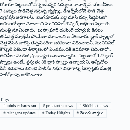
రోజుకూ పట్టణంలో పన్నెండున్నర టన్నులు రావాల్సిన చోట కేవలం
7 టన్నుల పొడిచెత్త వస్తున్న దృష్ట్యా.. డీఆర్సీసీలోనే పొడి చెత్త
సెగ్రిగేషన్‌ ‌జరగాలనీ, బెంగళూరుకు వెళ్లి చూసి వచ్చి సిద్ధిపేటలో
అమలయ్యేలా చూడాలని మునిసిపల్‌ ‌కౌన్సిల్‌, అధికార వర్గాలకు
మంత్రి సూచించారు. బుస్సాపూర్‌ ‌డంపింగ్‌ ‌యార్డుకు కేవలం
తడిచెత్త మాత్రమే పోయేలా చూడాలని ఆదేశించారు. బ్లాక్‌ ‌స్పాట్లలో
చెత్త వేసిన వారిపై తప్పనిసరిగా జరిమానా విధించాలనీ, మునిసిపల్‌
‌కౌన్సిల్‌ ఏజెండా తీర్మాణంలో ఎంతమందికి జరిమానా విధించారో..
తెలిపేలా మొదటి ప్రాధాన్యత ఉండాలన్నారు. పట్టణంలో 127 బ్లాక్‌
‌స్పాట్లు ఉంటే., ప్రస్తుతం 88 బ్లాక్‌ ‌స్పాట్లు ఉన్నాయని, అన్నీచోట్ల
సిసి కెమెరాలు బిగించి పోలీసు నిఘా విభాగాన్ని ఏర్పాట్లకు మంత్రి
హరీష్‌రావు ఆదేశించారు.
Tags
#
minister hares rao
#
prajatantra news
#
Siddhipet news
#
telangana updates
#
Today Hilights
#
తెలుగు వార్తలు