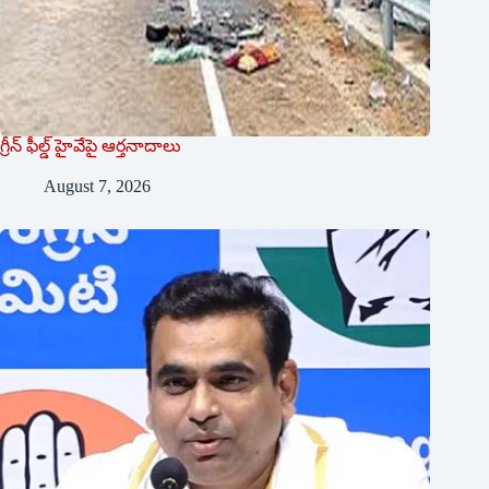
గ్రీన్ ఫీల్డ్ హైవేపై ఆర్తనాదాలు
August 7, 2026