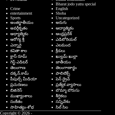
Bharat jodo yatra special
Crime
English
entertainment
Shoba
Sports
Uncategorized
అంతర్జాతీయం
అరుగు
అవర్గీకృతం
ఆద్యాత్మికం
ఆధ్యాత్మికం
ఆంధ్రప్రదేశ్
ఆరోగ్య శ్రీ
ఎడిటోరియల్
ఎన్నారై
ఎలమంద
కవితా శాల
క్రీడలు
క్లాస్ రూమ్
ఖుల్లమ్ ఖుల్లా
గెస్ట్ ఎడిటర్
జాతీయం
తెలంగాణ
తెలంగాణార్థం
దక్కన్.కామ్
పాలిటిక్స్
పీపుల్స్ ‌మీడియా
పెన్ డ్రైవ్
ప్రచురణలు
ప్రత్యేక వ్యాసాలు
బిజినెస్
బొమ్మా బొరుసు
ముఖ్యాంశాలు
శీర్షికలు
సంకేతం
సన్నివేశం
సాహిత్యం-శోభ
సిల్ సిల
Copyright © 2026 -