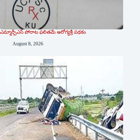
ఎమ్మార్పీఎస్ పోరాట ఫలితమే ఆరోగ్యశ్రీ పథకం
August 8, 2026