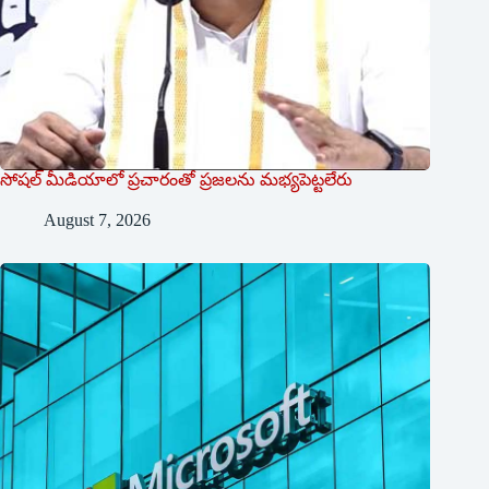
సోషల్‌ ‌మీడియాలో ప్రచారంతో ప్రజలను మభ్యపెట్టలేరు
August 7, 2026