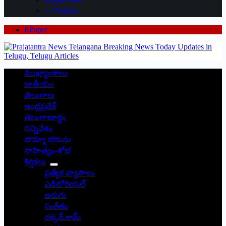
24 గంటలు
EPaper
ముఖ్యాంశాలు
జాతీయం
తెలంగాణ
ఆంధ్రప్రదేశ్
తెలంగాణార్థం
సన్నివేశం
బొమ్మా బొరుసు
సాహిత్యం-శోభ
శీర్షికలు
ప్రత్యేక వ్యాసాలు
ఎడిటోరియల్
అరుగు
సంకేతం
దక్కన్.కామ్