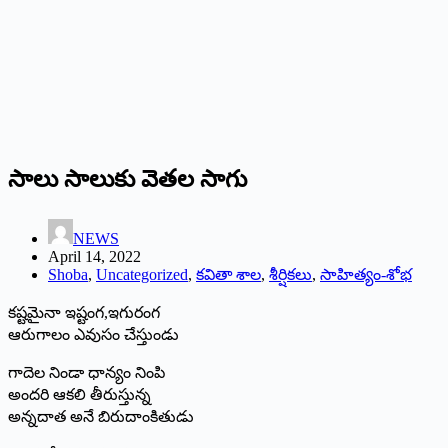
సాలు సాలుకు వెతల సాగు
NEWS
April 14, 2022
Shoba
,
Uncategorized
,
కవితా శాల
,
శీర్షికలు
,
సాహిత్యం-శోభ
కష్టమైనా ఇష్టంగ,ఇగురంగ
ఆరుగాలం ఎవుసం చేస్తుండు
గాదెల నిండా ధాన్యం నింపి
అందరి ఆకలి తీరుస్తున్న
అన్నదాత అనే బిరుదాంకితుడు