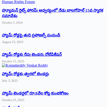
హ్యూమన్‌ రైట్స్‌ ఫోరమ్‌ ఆధ్వర్యంలో నేడు బాలగోపాల్‌ 15వ స్మారక
సమావేశం
October 5, 2024
హ్యామ్‌ రోడ్లపై తుది ప్రపోజల్స్‌ పంపండి
August 25, 2025
హ్యామ్‌ రోడ్లకు రేపు టెండరు నోటిఫికేషన్‌
October 15, 2025
హ్యామ్‌ రోడ్లకు త్వరలో టెండర్లు
July 3, 2025
హ్యామ్‌ ‌టెండర్లలో రూ.8వేల కోట్ల కుంభకోణం
October 25, 2025