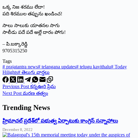
ఒక్క నిజ శరము లేదా!
పది శిరముల తప్పును ఖండించ!
సాలు సాలుకు యాతనల సాగు
సాలీడు పదే పదే అల్లే దారం పోగు!
– పి.బక్కారెడ్డి
9705315250
Tags
#
prajatantra news
#
telangana updates
#
telugu kavithalu
#
Today
Hilights
#
తెలుగు వార్తలు
Previous
Post
కన్నఊరి ప్రేమ
Next
Post
మరణ తత్వం
Trending News
‌హ్రిమాచల్‌ ‌ప్రదేశ్‌లో పభుత్వ ఏర్పాటుకు కాంగ్రెస్‌ ‌సన్నాహాలు
December 8, 2022