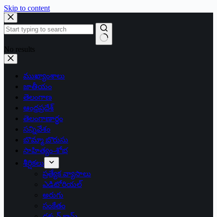
Skip to content
No results
ముఖ్యాంశాలు
జాతీయం
తెలంగాణ
ఆంధ్రప్రదేశ్
తెలంగాణార్థం
సన్నివేశం
బొమ్మా బొరుసు
సాహిత్యం-శోభ
శీర్షికలు
ప్రత్యేక వ్యాసాలు
ఎడిటోరియల్
అరుగు
సంకేతం
దక్కన్.కామ్