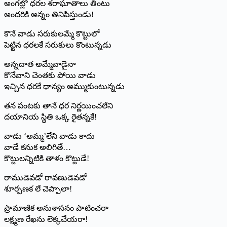
అంగట్లో ధరల శరాఘాతాలు తింటు
అందరికి అన్నం తినిపిస్తుండు!
కొనే వాడు సరుకులమ్మే కొట్టులో
పెట్టిన ధరలకే సరుకులు కొంటున్నడు
అన్నదాత అమ్మేవాడైనా
కొనేవాని చెంతకు పోయి వాడు
ఇచ్చిన ధరకే ధాన్యం అమ్ముకుంటున్నడు
తన పంటకు తానే ధర నిర్ణయించలేని
దయానియ స్థితి ఒక్క రైతన్నకే!
వాడు ‘అమ్మ’లేని వాడు కాదు
వాడే కనుక అలిగితే…
కొట్టులన్నిటికి తాళం కొట్టుడే!
రాముడెవడో రావణుడెవడో
శూర్పణక లే చెప్పాలా!
ప్రామాణిక అనుశాసనం పాటించరా
లక్ష్మణ రేఖను లెక్కచేయరా!