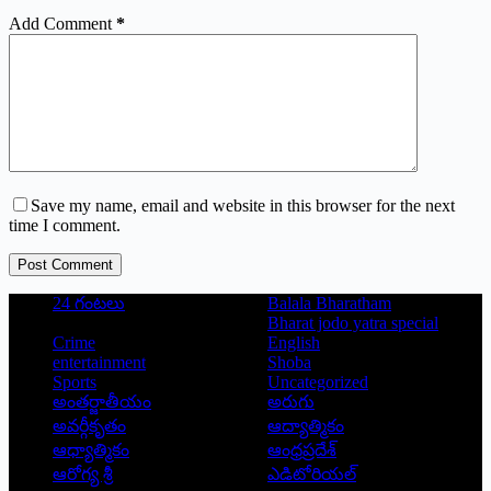
Add Comment
*
Save my name, email and website in this browser for the next
time I comment.
Post Comment
24 గంటలు
Balala Bharatham
Bharat jodo yatra special
Crime
English
entertainment
Shoba
Sports
Uncategorized
అంతర్జాతీయం
అరుగు
అవర్గీకృతం
ఆద్యాత్మికం
ఆధ్యాత్మికం
ఆంధ్రప్రదేశ్
ఆరోగ్య శ్రీ
ఎడిటోరియల్