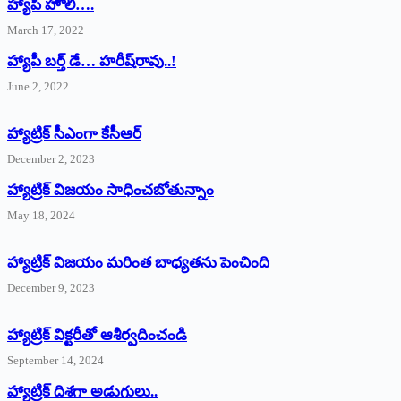
హ్యాపీ హొలీ….
March 17, 2022
హ్యాపీ బర్త్ ‌డే… హరీష్‌రావు..!
June 2, 2022
హ్యాట్రిక్‌ ‌సీఎంగా కేసీఆర్‌
December 2, 2023
హ్యాట్రిక్‌ విజయం సాధించబోతున్నాం
May 18, 2024
హ్యాట్రిక్ విజయం మరింత బాధ్యతను పెంచింది
December 9, 2023
హ్యాట్రిక్‌ ‌విక్టరీతో ఆశీర్వదించండి
September 14, 2024
‌హ్యాట్రిక్‌ ‌దిశగా అడుగులు..