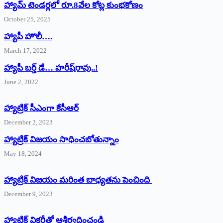
హ్యామ్‌ ‌టెండర్లలో రూ.8వేల కోట్ల కుంభకోణం
October 25, 2025
హ్యాపీ హొలీ….
March 17, 2022
హ్యాపీ బర్త్ ‌డే… హరీష్‌రావు..!
June 2, 2022
హ్యాట్రిక్‌ ‌సీఎంగా కేసీఆర్‌
December 2, 2023
హ్యాట్రిక్‌ విజయం సాధించబోతున్నాం
May 18, 2024
హ్యాట్రిక్ విజయం మరింత బాధ్యతను పెంచింది
December 9, 2023
హ్యాట్రిక్‌ ‌విక్టరీతో ఆశీర్వదించండి