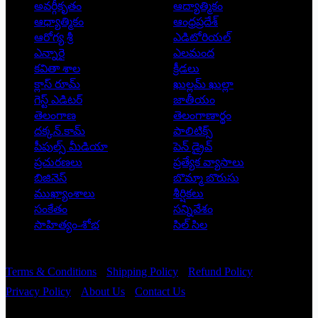
అవర్గీకృతం
ఆద్యాత్మికం
ఆధ్యాత్మికం
ఆంధ్రప్రదేశ్
ఆరోగ్య శ్రీ
ఎడిటోరియల్
ఎన్నారై
ఎలమంద
కవితా శాల
క్రీడలు
క్లాస్ రూమ్
ఖుల్లమ్ ఖుల్లా
గెస్ట్ ఎడిటర్
జాతీయం
తెలంగాణ
తెలంగాణార్థం
దక్కన్.కామ్
పాలిటిక్స్
పీపుల్స్ ‌మీడియా
పెన్ డ్రైవ్
ప్రచురణలు
ప్రత్యేక వ్యాసాలు
బిజినెస్
బొమ్మా బొరుసు
ముఖ్యాంశాలు
శీర్షికలు
సంకేతం
సన్నివేశం
సాహిత్యం-శోభ
సిల్ సిల
Copyright © 2026 - Prajatantra
Terms & Conditions
Shipping Policy
Refund Policy
Privacy Policy
About Us
Contact Us