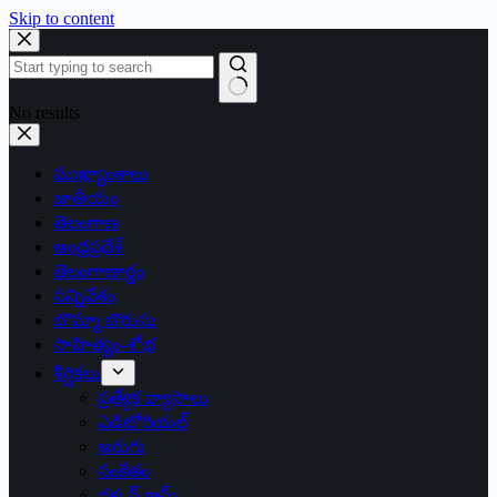
Skip to content
No results
ముఖ్యాంశాలు
జాతీయం
తెలంగాణ
ఆంధ్రప్రదేశ్
తెలంగాణార్థం
సన్నివేశం
బొమ్మా బొరుసు
సాహిత్యం-శోభ
శీర్షికలు
ప్రత్యేక వ్యాసాలు
ఎడిటోరియల్
అరుగు
సంకేతం
దక్కన్.కామ్