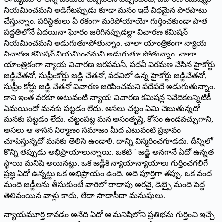
నియమించమని అడిగేటప్పుడు కూడా మనం ఇదే విధమైన పొరపాటు
చేస్తున్నాం. పరిస్థితులు ఏ రకంగా మరిపోయాయో గుర్తించకుండా పాత
పద్ధతిలోనే ఏదయినా ఘోరం జరిగినప్పుడల్లా విచారణ కమిషన్‌
నియమించమని అడుగుతూపోతున్నాం. చాలా యాంత్రికంగా న్యాయ
విచారణ కమిషన్‌ నియమించమని అడుగుతూ పోతున్నాం. చాలా
యాంత్రికంగా న్యాయ విచారణ జరపమనీ, పదవీ విరమణ చేసిన హైకోర్టు
జడ్జిచేతనో, సుప్రీంకోర్టు జడ్జి చేతనో, పదవిలో ఉన్న హైకోర్టు జడ్జిచేతనో,
సుప్రీం కోర్టు జడ్జి చేతనో విచారణ జరిపించమని పదేపదే అడుగుతున్నాం.
కాని ఇంత వరకూ అటువంటి న్యాయ విచారణ కమిషన్ల నివేదికలన్నిటికీ
ఏమయిందో మనకు పట్టడం లేదు. అసలు చట్టం ఏమి చెబుతున్నదో
మనకు పట్టడం లేదు. చట్టంపట్ల మన అసంతృప్తి, కోసం ఉండవచ్చుగాని,
అసలు ఆ శాసన నిర్మాణం సమాజం మీద ఎటువంటి ప్రభావం
చూపిస్తున్నదో మనకు తెలిసి ఉండాలి. దాన్ని విస్మరించగూడదు. దీన్నిలో
కొన్ని తప్పుడు అభిప్రాయాలున్నాయి. ఒకటి ` జడ్జి అనగానే ఏదో ఉన్నత
స్థాయి మనిషి అయి­నట్టు, ఒక జడ్జీకి న్యాయాన్యాయాలు గుర్తించగలిగే
ప్రజ్ఞ ఏదో ఉన్నట్టు ఒక అభిప్రాయం ఉంది. అది పూర్తిగా తప్పు. ఒక వంద
మంది జడ్జీలను తీసుకుంటే వారిలో దాదాపు అరవై, డెబ్పై మంది పెద్ద
తెలివంయిన వాళ్లు కాదు, లేదా సాదాసీదా మనుషులు.
న్యాయమూర్తి కావడం అనేది ఏదో ఆ మనిషిలోని ప్రతిభను గుర్తించి ఇచ్చే