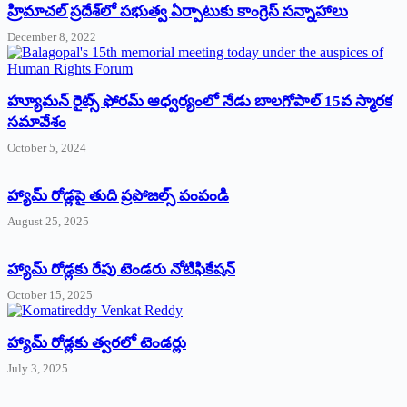
‌హ్రిమాచల్‌ ‌ప్రదేశ్‌లో పభుత్వ ఏర్పాటుకు కాంగ్రెస్‌ ‌సన్నాహాలు
December 8, 2022
హ్యూమన్‌ రైట్స్‌ ఫోరమ్‌ ఆధ్వర్యంలో నేడు బాలగోపాల్‌ 15వ స్మారక
సమావేశం
October 5, 2024
హ్యామ్‌ రోడ్లపై తుది ప్రపోజల్స్‌ పంపండి
August 25, 2025
హ్యామ్‌ రోడ్లకు రేపు టెండరు నోటిఫికేషన్‌
October 15, 2025
హ్యామ్‌ రోడ్లకు త్వరలో టెండర్లు
July 3, 2025