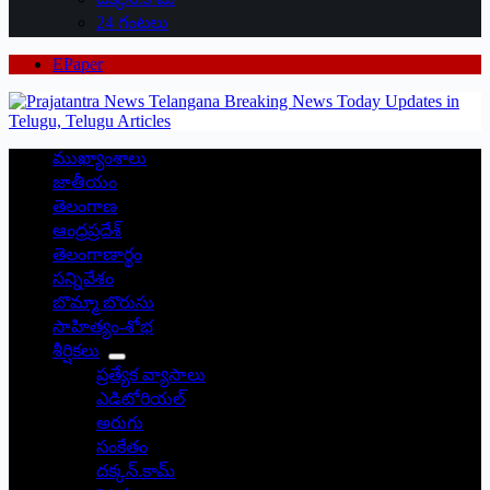
24 గంటలు
EPaper
ముఖ్యాంశాలు
జాతీయం
తెలంగాణ
ఆంధ్రప్రదేశ్
తెలంగాణార్థం
సన్నివేశం
బొమ్మా బొరుసు
సాహిత్యం-శోభ
శీర్షికలు
ప్రత్యేక వ్యాసాలు
ఎడిటోరియల్
అరుగు
సంకేతం
దక్కన్.కామ్