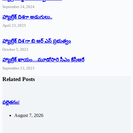
September 14, 2024
‌హ్యాట్రిక్‌ ‌దిశగా అడుగులు..
April 23, 2023
హ్యాట్రిక్ దిశ గా బి ఆర్ ఎస్ ప్రభుత్వం
October 5, 2023
హ్యాట్రిక్‌ ‌ఖాయం…మూడోసారి సీఎం కేసీఆరే
September 13, 2023
Related Posts
పల్లెతనం!
August 7, 2026