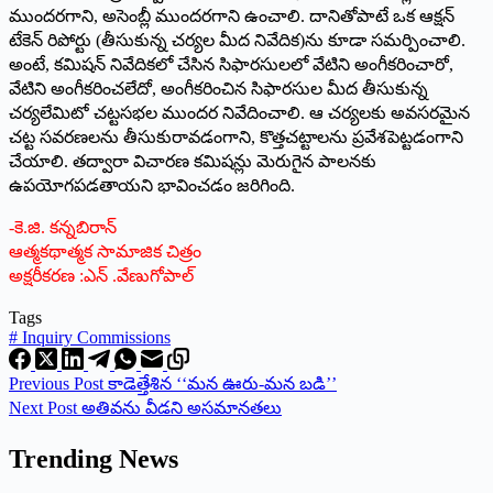
ముందరగాని, అసెంబ్లీ ముందరగాని ఉంచాలి. దానితోపాటే ఒక ఆక్షన్‌
టేకెన్‌ రిపోర్టు (తీసుకున్న చర్యల మీద నివేదిక)ను కూడా సమర్పించాలి.
అంటే, కమిషన్‌ నివేదికలో చేసిన సిఫారసులలో వేటిని అంగీకరించారో,
వేటిని అంగీకరించలేదో, అంగీకరించిన సిఫారసుల మీద తీసుకున్న
చర్యలేమిటో చట్టసభల ముందర నివేదించాలి. ఆ చర్యలకు అవసరమైన
చట్ట సవరణలను తీసుకురావడంగాని, కొత్తచట్టాలను ప్రవేశపెట్టడంగాని
చేయాలి. తద్వారా విచారణ కమిషన్లు మెరుగైన పాలనకు
ఉపయోగపడతాయని భావించడం జరిగింది.
-కె.జి. కన్నబిరాన్‌
ఆత్మకథాత్మక సామాజిక చిత్రం
అక్షరీకరణ :ఎన్ .వేణుగోపాల్
Tags
#
Inquiry Commissions
Previous
Post
కాడెత్తేశిన ‘‘మన ఊరు-మన బడి’’
Next
Post
అతివను వీడని అసమానతలు
Trending News