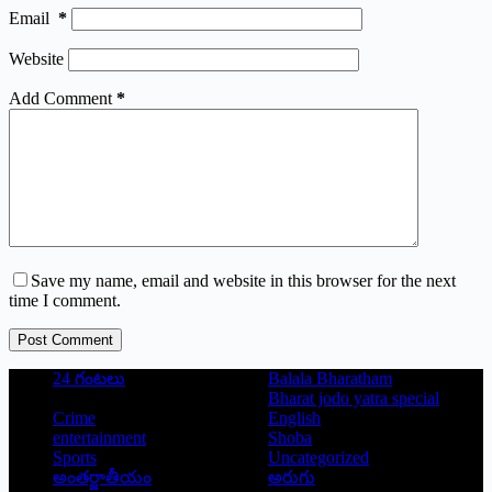
Email
*
Website
Add Comment
*
Save my name, email and website in this browser for the next
time I comment.
Post Comment
24 గంటలు
Balala Bharatham
Bharat jodo yatra special
Crime
English
entertainment
Shoba
Sports
Uncategorized
అంతర్జాతీయం
అరుగు