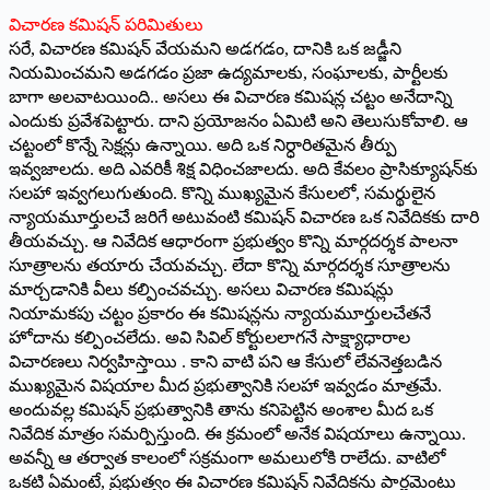
విచారణ కమిషన్‌ పరిమితులు
సరే, విచారణ కమిషన్‌ వేయమని అడగడం, దానికి ఒక జడ్జీని
నియమించమని అడగడం ప్రజా ఉద్యమాలకు, సంఘాలకు, పార్టీలకు
బాగా అలవాటయింది.. అసలు ఈ విచారణ కమిషన్ల చట్టం అనేదాన్ని
ఎందుకు ప్రవేశపెట్టారు. దాని ప్రయోజనం ఏమిటి అని తెలుసుకోవాలి. ఆ
చట్టంలో కొన్నే సెక్షన్లు ఉన్నాయి. అది ఒక నిర్ధారితమైన తీర్పు
ఇవ్వజాలదు. అది ఎవరికీ శిక్ష విధించజాలదు. అది కేవలం ప్రాసిక్యూషన్‌కు
సలహా ఇవ్వగలుగుతుంది. కొన్ని ముఖ్యమైన కేసులలో, సమర్థులైన
న్యాయమూర్తులచే జరిగే అటువంటి కమిషన్‌ విచారణ ఒక నివేదికకు దారి
తీయవచ్చు. ఆ నివేదిక ఆధారంగా ప్రభుత్వం కొన్ని మార్గదర్శక పాలనా
సూత్రాలను తయారు చేయవచ్చు. లేదా కొన్ని మార్గదర్శక సూత్రాలను
మార్చడానికి వీలు కల్పించవచ్చు. అసలు విచారణ కమిషన్లు
నియామకపు చట్టం ప్రకారం ఈ కమిషన్లను న్యాయమూర్తులచేతనే
హోదాను కల్పించలేదు. అవి సివిల్‌ కోర్టులలాగనే సాక్ష్యాధారాల
విచారణలు నిర్వహిస్తాయి ­. కాని వాటి పని ఆ కేసులో లేవనెత్తబడిన
ముఖ్యమైన విషయాల మీద ప్రభుత్వానికి సలహా ఇవ్వడం మాత్రమే.
అందువల్ల కమిషన్‌ ప్రభుత్వానికి తాను కనిపెట్టిన అంశాల మీద ఒక
నివేదిక మాత్రం సమర్పిస్తుంది. ఈ క్రమంలో అనేక విషయాలు ఉన్నాయి.
అవన్నీ ఆ తర్వాత కాలంలో సక్రమంగా అమలులోకి రాలేదు. వాటిలో
ఒకటి ఏమంటే, ప్రభుత్వం ఈ విచారణ కమిషన్‌ నివేదికను పార్లమెంటు