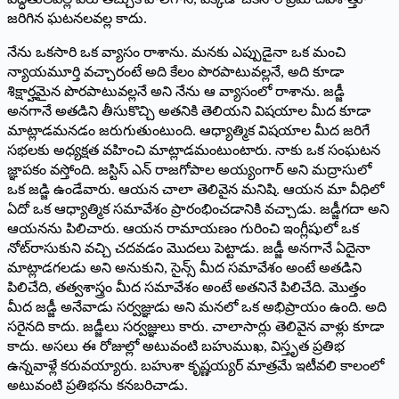
జరిగిన ఘటనలవల్ల కాదు.
నేను ఒకసారి ఒక వ్యాసం రాశాను. మనకు ఎప్పుడైనా ఒక మంచి
న్యాయమూర్తి వచ్చారంటే అది కేలం పొరపాటువల్లనే, అది కూడా
శిక్షార్హమైన పొరపాటువల్లనే అని నేను ఆ వ్యాసంలో రాశాను. జడ్జీ
అనగానే అతడిని తీసుకొచ్చి అతనికి తెలియని విషయాల మీద కూడా
మాట్లాడమనడం జరుగుతుంటుంది. ఆధ్యాత్మిక విషయాల మీద జరిగే
సభలకు అధ్యక్షత వహించి మాట్లాడమంటుంటారు. నాకు ఒక సంఘటన
జ్ఞాపకం వస్తోంది. జస్టిస్‌ ఎన్‌ రాజగోపాల అయ్యంగార్‌ అని మద్రాసులో
ఒక జడ్జి ఉండేవారు. ఆయన చాలా తెలివైన మనిషి. ఆయన మా వీధిలో
ఏదో ఒక ఆధ్యాత్మిక సమావేశం ప్రారంభించడానికి వచ్చాడు. జడ్జీగదా అని
ఆయనను పిలిచారు. ఆయన రామాయణం గురించి ఇంగ్లీషులో ఒక
నోట్‌రాసుకుని వచ్చి చదవడం మొ­దలు పెట్టాడు. జడ్జీ అనగానే ఏదైనా
మాట్లాడగలడు అని అనుకుని, సైన్స్‌ మీద సమావేశం అంటే అతడిని
పిలిచేది, తత్వశాస్త్రం మీద సమావేశం అంటే అతనినే పిలిచేది. మొత్తం
మీద జడ్జీ అనేవాడు సర్వజ్ఞుడు అని మనలో ఒక అభిప్రాయం ఉంది. అది
సరైనది కాదు. జడ్జీలు సర్వజ్ఞులు కారు. చాలాసార్లు తెలివైన వాళ్లు కూడా
కాదు. అసలు ఈ రోజుల్లో అటువంటి బహుముఖ, విస్తృత ప్రతిభ
ఉన్నవాళ్లే కరువయ్యారు. బహుశా కృష్ణయ్యర్‌ మాత్రమే ఇటీవలి కాలంలో
అటువంటి ప్రతిభను కనబరిచాడు.