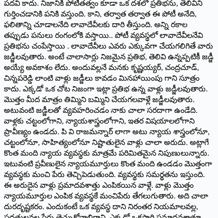
పదవి కాదు. నిజానికి పోటీతత్వం కూడా ఒక దశలో ప్రతిభను, తెలివిని
గుర్తించడానికి పనికి వస్తుంది. కాని, తర్వాత తర్వాత ఈ పోటీ అనేది,
ఫలితాన్ని చూడాలనేది లావాదేవీలకు దారి తీస్తుంది. అన్ని రకాల
తప్పుడు పనులు రంగంలోకి వస్తాయి.­. పోటీ వ్యవస్థలో లావాదేవీలనేవి
ప్రతిభను చంపేస్తాయి ­. లావాదేవీలు ఎవరు ఎక్కువగా చేయగలిగితే వారు
జడ్జీలవుతారు. అంటే చాలాసార్లు నిజమైన ప్రతిభ, తెలివి ఉన్నప్పటికీ జడ్జీ
అయ్యే అవకాశం లేదు. అందువల్లనే మనకు కృష్ణయ్యర్‌, చంద్రచూడ్‌,
చిన్నపరెడ్డి లాంటి వాళ్లు జడ్జీలు కావడం మినహాయింపు గాని సూత్రం
కాదు. ఎక్కడో ఒక చోట నిజంగా ఇట్లా ప్రతిభ ఉన్న వాళ్లు జడ్జీలవుతారు.
మొత్తం మీద మాత్రం తిమ్మిని బమ్మిని చేయగలవాళ్లే జడ్జీలవుతారు.
అటువంటి జడ్జీలతో వ్యవహరించడం నాకు చాలా సరదాగా ఉండేది.
వాళ్లకు చట్టంలోగాని, న్యాయశాస్త్రంలోగాని, ఇతర విషయాలలోగాని
ప్రావీణ్యం ఉండదు. పి వి రాజమన్నార్‌ లాగా అటు న్యాయ శాస్త్రంలోనూ,
చట్టంలోనూ, సాహిత్యంలోనూ నిష్టాతులైన వాళ్లు చాలా అరుదు. అట్లాగే
కొంత మంది న్యాయ వ్యవస్థకు మాత్రమే పరిమితమైన నిపుణులున్నారు.
ఇటువంటి ప్రవీణులైన న్యాయమూర్తులు కొంత మంది ఉండడం మొత్తంగా
వ్యవస్థకు మంచి పేరు తెచ్చిపెడుతుంది. వ్యవస్థకు సమర్థతను ఇస్తుంది.
ఈ అరుదైన వాళ్లు ప్రమాదవశాత్తు ఎంపికయిన వాళ్లే. వాళ్లు మొత్తం
న్యాయమూర్తుల ఎంపిక వ్యవస్థకే మంచిపేరు తేగలుగుతారు. అది చాలా
దురదృష్టకరం. ఎందుకంటే ఒక వ్యవస్థ దాని నిరంతర నియమాలవల్ల,
పద్ధతులవల్ల పేరు తెచ్చుకోవాలిగాని, ఎక్కడో ఒకసారి ప్రమాదవశాత్తూ