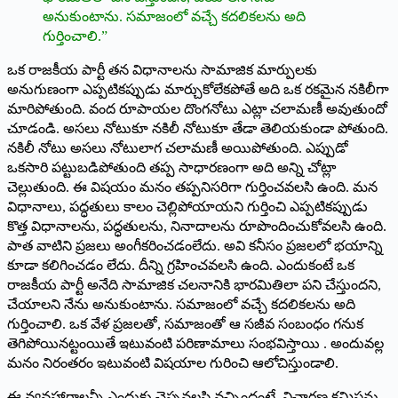
అనుకుంటాను. సమాజంలో వచ్చే కదలికలను అది
గుర్తించాలి.”
ఒక రాజకీయ పార్టీ తన విధానాలను సామాజిక మార్పులకు
అనుగుణంగా ఎప్పటికప్పుడు మార్చుకోలేకపోతే అది ఒక రకమైన నకిలీగా
మారిపోతుంది. వంద రూపాయల దొంగనోటు ఎట్లా చలామణీ అవుతుందో
చూడండి. అసలు నోటుకూ నకిలీ నోటుకూ తేడా తెలియకుండా పోతుంది.
నకిలీ నోటు అసలు నోటులాగ చలామణీ అయిపోతుంది. ఎప్పుడో
ఒకసారి పట్టుబడిపోతుంది తప్ప సాధారణంగా అది అన్ని చోట్లా
చెల్లుతుంది. ఈ విషయం మనం తప్పనిసరిగా గుర్తించవలసి ఉంది. మన
విధానాలు, పద్ధతులు కాలం చెల్లిపోయాయని గుర్తించి ఎప్పటికప్పుడు
కొత్త విధానాలను, పద్ధతులను, నినాదాలను రూపొందించుకోవలసి ఉంది.
పాత వాటిని ప్రజలు అంగీకరించడంలేదు. అవి కనీసం ప్రజలలో భయాన్ని
కూడా కలిగించడం లేదు. దీన్ని గ్రహించవలసి ఉంది. ఎందుకంటే ఒక
రాజకీయ పార్టీ అనేది సామాజిక చలనానికి భారమితిలా పని చేస్తుందని,
చేయాలని నేను అనుకుంటాను. సమాజంలో వచ్చే కదలికలను అది
గుర్తించాలి. ఒక వేళ ప్రజలతో, సమాజంతో ఆ సజీవ సంబంధం గనుక
తెగిపోయి­నట్టంయితే ఇటువంటి పరిణామాలు సంభవిస్తాయి ­. అందువల్ల
మనం నిరంతరం ఇటువంటి విషయాల గురించి ఆలోచిస్తుండాలి.
ఈ వ్యవహారాలన్నీ ఎందుకు చెప్పవలసి వచ్చిందంటే, విచారణ కమిషన్లు