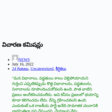
విచారణ కమిషన్లు
NEWS
July 16, 2022
24 గంటలు
,
Uncategorized
,
శీర్షికలు
“మన విధానాలు, పద్ధతులు కాలం చెల్లిపోయాయని
గుర్తించి ఎప్పటికప్పుడు కొత్త విధానాలను, పద్ధతులను,
నినాదాలను రూపొందించుకోవలసి ఉంది. పాత వాటిని
ప్రజలు అంగీకరించడంలేదు. అవి కనీసం ప్రజలలో భయాన్ని
కూడా కలిగించడం లేదు. దీన్ని గ్రహించవలసి ఉంది.
ఎందుకంటే ఒక రాజకీయ పార్టీ అనేది సామాజిక చలనానికి
భారమితిలా పని చేస్తుందని, చేయాలని నేను