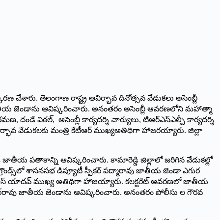
విష్కరణ చేశారు. తెలంగాణ రాష్ట్ర ఆవిర్భావ దినోత్సవ వేడుకలు అసెంబ్లీ
డ్డి జాతీయ జెండాను ఆవిష్కరించారు. అనంతరం అసెంబ్లీ ఆవరణలోని మహాత్మా
. ‌రమణ, దండే విఠల్‌, అసెంబ్లీ కార్యదర్శి చార్యులు, టిఆర్‌ఎస్‌ఎల్పీ కార్యదర్శి
ట్ర ఆవిర్భావ వేడుకలకు మంత్రి కేటీఆర్‌ ‌ముఖ్యఅతిథిగా హాజరయ్యారు. జిల్లా
్డి జాతీయ పతాకాన్ని ఆవిష్కరించారు. కామారెడ్డి జిల్లాలో జరిగిన వేడుకల్లో
డ్‌ ‌గ్రౌండ్స్‌లో శాసనసభ డిప్యూటీ స్పీకర్‌ ‌పద్మారావు జాతీయ జెండా ఎగుర
్రీనివాస్‌ ‌యాదవ్‌ ‌ముఖ్య అతిథిగా హాజయ్యారు. కలక్టరేట్‌ ఆవరణలో జాతీయ
యాకర్‌రావు జాతీయ జెండాను ఆవిష్కరించారు. అనంతరం పోలీసు ల గౌరవ