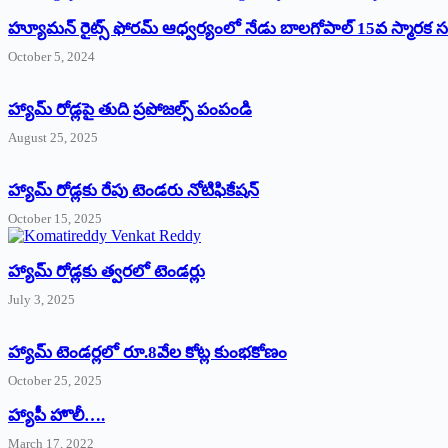
హ్యూమన్‌ రైట్స్‌ ఫోరమ్‌ ఆధ్వర్యంలో నేడు బాలగోపాల్‌ 15వ స్మారక
October 5, 2024
హ్యామ్‌ రోడ్లపై తుది ప్రపోజల్స్‌ పంపండి
August 25, 2025
హ్యామ్‌ రోడ్లకు రేపు టెండరు నోటిఫికేషన్‌
October 15, 2025
హ్యామ్‌ రోడ్లకు త్వరలో టెండర్లు
July 3, 2025
హ్యామ్‌ ‌టెండర్లలో రూ.8వేల కోట్ల కుంభకోణం
October 25, 2025
హ్యాపీ హొలీ….
March 17, 2022