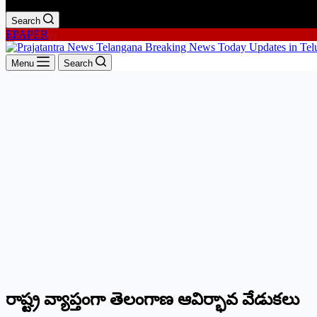
Search
EPAPER
Menu
Search
రాష్ట్ర వ్యాప్తంగా తెలంగాణ ఆవిర్భావ వేడుకలు