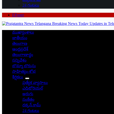
24 గంటలు
EPaper
ముఖ్యాంశాలు
జాతీయం
తెలంగాణ
ఆంధ్రప్రదేశ్
తెలంగాణార్థం
సన్నివేశం
బొమ్మా బొరుసు
సాహిత్యం-శోభ
శీర్షికలు
ప్రత్యేక వ్యాసాలు
ఎడిటోరియల్
అరుగు
సంకేతం
దక్కన్.కామ్
24 గంటలు