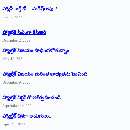
హ్యాపీ బర్త్ ‌డే… హరీష్‌రావు..!
June 2, 2022
హ్యాట్రిక్‌ ‌సీఎంగా కేసీఆర్‌
December 2, 2023
హ్యాట్రిక్‌ విజయం సాధించబోతున్నాం
May 18, 2024
హ్యాట్రిక్ విజయం మరింత బాధ్యతను పెంచింది
December 9, 2023
హ్యాట్రిక్‌ ‌విక్టరీతో ఆశీర్వదించండి
September 14, 2024
‌హ్యాట్రిక్‌ ‌దిశగా అడుగులు..
April 23, 2023