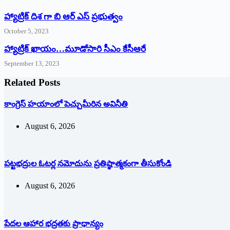
హ్యాట్రిక్ దిశ గా బి ఆర్ ఎస్ ప్రభుత్వం
October 5, 2023
హ్యాట్రిక్‌ ‌ఖాయం…మూడోసారి సీఎం కేసీఆరే
September 13, 2023
Related Posts
కాంగ్రెస్ హయాంలో పెచ్చుమీరిన అవినీతి
August 6, 2026
పట్టభద్రుల ఓటర్ల నమోదును ప్రతిష్ఠాత్మకంగా తీసుకోండి
August 6, 2026
పేదల ఆహార భద్రతకు ప్రాధాన్యం