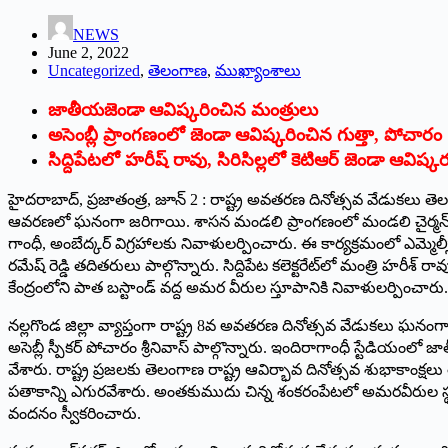
NEWS
June 2, 2022
Uncategorized
,
తెలంగాణ
,
ముఖ్యాంశాలు
జాతీయజెండా ఆవిష్కరించిన మంత్రులు
అసెంబ్లీ ప్రాంగణంలో జెండా ఆవిష్కరించిన గుత్తా, పోచారం
సిద్దిపేటలో హరీష్‌ ‌రావు, సిరిసిల్లలో కెటిఆర్‌ ‌జెండా ఆవిష్
హైదరాబాద్‌, ‌ప్రజాతంత్ర, జూన్‌ 2 : ‌రాష్ట్ర అవతరణ దినోత్సవ వేడుకలు తెలం
ఆవరణలో ఘనంగా జరిగాయి. శాసన మండలి ప్రాంగణంలో మండలి చైర్మన్‌ ‌గుత్తా
గాంధీ, అంబేద్కర్‌ ‌విగ్రహాలకు నివాళులర్పించారు. ఈ కార్యక్రమంలో ఎమ్మెల్సీలు శే
రమేష్‌ ‌రెడ్డి తదితరులు పాల్గొన్నారు. సిద్దిపేట కలెక్టరేట్‌లో మంత్రి హరీశ
కేంద్రంలోని పాత బస్టాండ్‌ ‌వద్ద అమర వీరుల స్తూపానికి నివాళులర్పిం
నల్లగొండ జిల్లా వ్యాప్తంగా రాష్ట్ర 8వ అవతరణ దినోత్సవ వేడుకలు ఘనంగా నిర్
అసెబ్లీ స్పీకర్‌ ‌పోచారం శ్రీనివాస్‌ ‌పాల్గొన్నారు. ఇందిరాగాంధీ స్టేడియంలో
వేశారు. రాష్ట్ర ప్రజలకు తెలంగాణ రాష్ట్ర ఆవిర్భావ దినోత్సవ శుభాకాంక్షలు
పతాకాన్ని ఎగురవేశారు. అంతకుముదు చిన్న శంకరంపేటలో అమరవీరుల స్థూ
వందనం స్వీకరించారు.