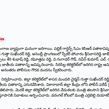
కరణ
గాణ వ్యాప్తంగా ఘనంగా జరిగాయి. పబ్లిక్‌ ‌గార్డెన్స్ ‌సిఎం కెసిఆర్‌ ‌పతాకా
 సుఖేందర్‌ ‌రెడ్డి, అసెంబ్లీ ప్రాంగణంలో స్పీకర్‌ ‌పోచారం శ్రీనివాసరె
రి శుభాష్‌ ‌రెడ్డి, రఘోత్తమ రెడ్డి, వి.గంగాధర్‌ ‌గౌడ్‌, ‌నవీన్‌ ‌కుమార్‌, ఎల్‌
్‌ ‌రావు జాతీయ పతాకాన్ని ఆవిష్కరించారు. సిరిసిల్ల కలెక్టరేట్‌లో జరిగిన రాష్
చారు. అనంతరం పోలీసుల గౌరవ వందనం స్వీకరించారు.
వహించారు. జిల్లా కలెక్టరేట్‌లో శాసన మండలి చైర్మన్‌ ‌గుత్తా సుఖేందర్‌ ‌రెడ
 జాతీయ పతాకాన్ని ఎగురవేసిశారు. వికారాబాద్‌ ‌జిల్లా కేంద్రం లోని పోలీస్‌ ‌పరే
 తెలిపారు. మెదక్‌ ‌జిల్లా కలెక్టరేట్‌లో జరిగిన వేడుకలకు మంత్రి తలసాని శ
పానికి నివాళులు అర్పించిచారు. వరంగల్‌ ‌కోటలో మంత్రి ఎర్రబెల్లి ద