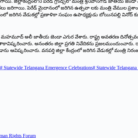
. జిల్లాకేంద్రంలోని పరేడ్‌ ‌గ్రౌండ్స్‌లో మంత్రి శ్రీనివాస్‌గౌడ్‌ ‌జాతీయ
కలు జరిగాయి. పెరేడ్‌ ‌మైదానంలో జరిగిన ఉత్సవా లకు మంత్రి వేముల ప్రశా
రంలో జరిగిన వేడుకల్లో ప్రణాళికా సంఘం ఉపాధ్యక్షుడు బోయినపల్లి వినోద్‌ ‌కుమ
మంత్రి మహమూద్‌ అలీ జాతీయ జెండా ఎగుర వేశారు. రాష్ట్ర అవతరణ దినోత్సవ
ావిష్కరించారు. అనంతరం జిల్లా ప్రగతి నివేదికను ప్రజలముందుంచారు. రాష్ట
ిష్కరించారు. వనపర్తి జిల్లా కేంద్రంలో జరిగిన వేడుకల్లో మంత్రి నిరంజన్‌ ‌
#
Statewide Telangana Emergence Celebrations
#
Statewide Telangana 