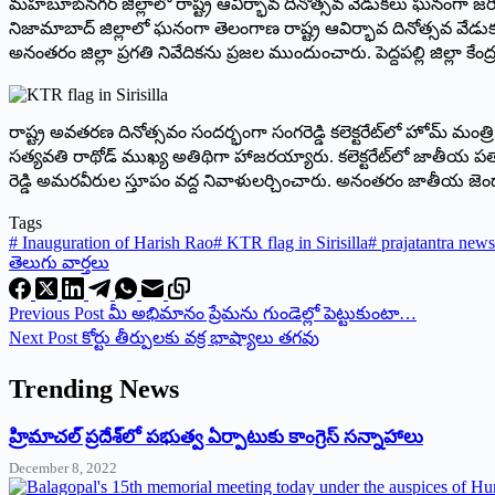
మహబూబ్‌నగర్‌ ‌జిల్లాలో రాష్ట్ర ఆవిర్భావ దినోత్సవ వేడుకలు ఘనంగా జరిగాయి
నిజామాబాద్‌ ‌జిల్లాలో ఘనంగా తెలంగాణ రాష్ట్ర ఆవిర్భావ దినోత్సవ వేడు
అనంతరం జిల్లా ప్రగతి నివేదికను ప్రజల ముందుంచారు. పెద్దపల్లి జిల్లా కేంద్
రాష్ట్ర అవతరణ దినోత్సవం సందర్భంగా సంగరెడ్డి కలెక్టరేట్‌లో హోమ్‌ ‌
సత్యవతి రాథోడ్‌ ‌ముఖ్య అతిథిగా హాజరయ్యారు. కలెక్టరేట్‌లో జాతీయ పతాక
‌రెడ్డి అమరవీరుల స్తూపం వద్ద నివాళులర్చించారు. అనంతరం జాతీయ జెండాను ఆవ
Tags
#
Inauguration of Harish Rao
#
KTR flag in Sirisilla
#
prajatantra news
తెలుగు వార్తలు
Previous
Post
మీ అభిమానం ప్రేమను గుండెల్లో పెట్టుకుంటా…
Next
Post
కోర్టు తీర్పులకు వక్ర భాష్యాలు తగవు
Trending News
‌హ్రిమాచల్‌ ‌ప్రదేశ్‌లో పభుత్వ ఏర్పాటుకు కాంగ్రెస్‌ ‌సన్నాహాలు
December 8, 2022