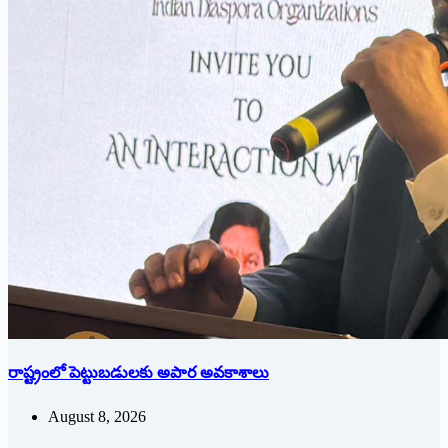
రాష్ట్రంలో పెట్టుబడులకు అపార అవకాశాలు
August 8, 2026