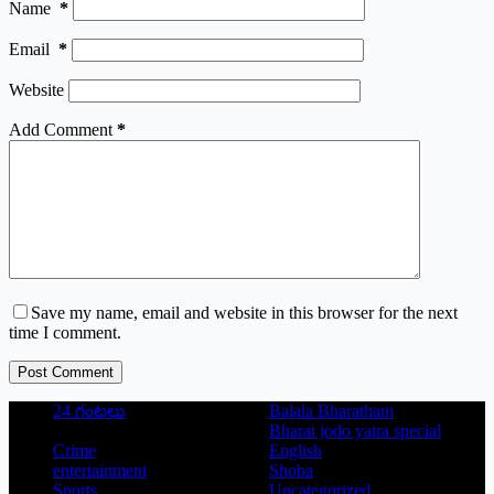
Name
*
Email
*
Website
Add Comment
*
Save my name, email and website in this browser for the next
time I comment.
Post Comment
24 గంటలు
Balala Bharatham
Bharat jodo yatra special
Crime
English
entertainment
Shoba
Sports
Uncategorized