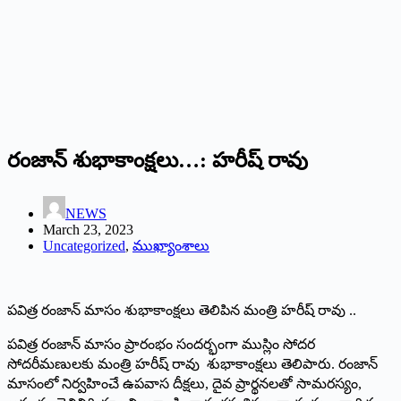
రంజాన్ శుభాకాంక్షలు…: హరీష్ రావు
NEWS
March 23, 2023
Uncategorized
,
ముఖ్యాంశాలు
పవిత్ర రంజాన్ మాసం శుభాకాంక్షలు తెలిపిన మంత్రి హరీష్ రావు ..
పవిత్ర రంజాన్ మాసం ప్రారంభం సందర్భంగా ముస్లిం సోదర
సోదరీమణులకు మంత్రి హరీష్ రావు శుభాకాంక్షలు తెలిపారు. రంజాన్
మాసంలో నిర్వహించే ఉపవాస దీక్షలు, దైవ ప్రార్థనలతో సామరస్యం,