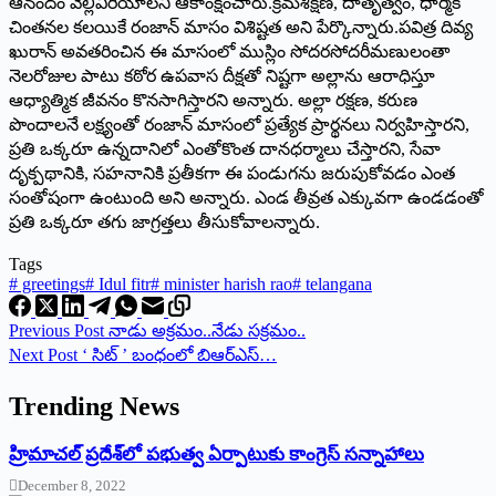
ఆనందం వెల్లివిరియాలని ఆకాంక్షించారు.క్రమశిక్షణ, దాతృత్వం, ధార్మిక
చింతనల కలయికే రంజాన్‌ మాసం విశిష్టత అని పేర్కొన్నారు.పవిత్ర దివ్య
ఖురాన్‌ అవతరించిన ఈ మాసంలో ముస్లిం సోదరసోదరీమణులంతా
నెలరోజుల పాటు కఠోర ఉపవాస దీక్షతో నిష్టగా అల్లాను ఆరాధిస్తూ
ఆధ్యాత్మిక జీవనం కొనసాగిస్తారని అన్నారు. అల్లా రక్షణ, కరుణ
పొందాలనే లక్ష్యంతో రంజాన్‌ మాసంలో ప్రత్యేక ప్రార్థనలు నిర్వహిస్తారని,
ప్రతి ఒక్కరూ ఉన్నదానిలో ఎంతోకొంత దానధర్మాలు చేస్తారని, సేవా
దృక్పథానికి, సహనానికి ప్రతీకగా ఈ పండుగను జరుపుకోవడం ఎంత
సంతోషంగా ఉంటుంది అని అన్నారు. ఎండ తీవ్రత ఎక్కువగా ఉండడంతో
ప్రతి ఒక్కరూ తగు జాగ్రత్తలు తీసుకోవాలన్నారు.
Tags
#
greetings
#
Idul fitr
#
minister harish rao
#
telangana
Previous
Post
నాడు అక్రమం..నేడు సక్రమం..
Next
Post
‘ ‌సిట్‌ ’ ‌బంధంలో బిఆర్‌ఎస్‌…
Trending News
‌హ్రిమాచల్‌ ‌ప్రదేశ్‌లో పభుత్వ ఏర్పాటుకు కాంగ్రెస్‌ ‌సన్నాహాలు
December 8, 2022