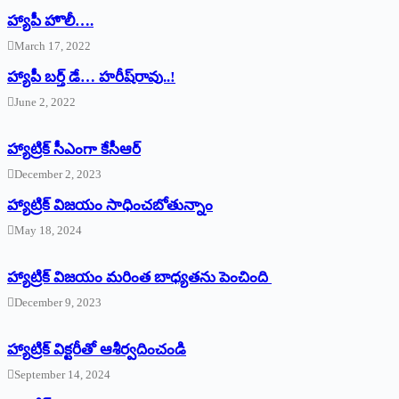
హ్యాపీ హొలీ….
March 17, 2022
హ్యాపీ బర్త్ ‌డే… హరీష్‌రావు..!
June 2, 2022
హ్యాట్రిక్‌ ‌సీఎంగా కేసీఆర్‌
December 2, 2023
హ్యాట్రిక్‌ విజయం సాధించబోతున్నాం
May 18, 2024
హ్యాట్రిక్ విజయం మరింత బాధ్యతను పెంచింది
December 9, 2023
హ్యాట్రిక్‌ ‌విక్టరీతో ఆశీర్వదించండి
September 14, 2024