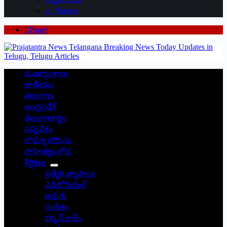
24 గంటలు
EPaper
ముఖ్యాంశాలు
జాతీయం
తెలంగాణ
ఆంధ్రప్రదేశ్
తెలంగాణార్థం
సన్నివేశం
బొమ్మా బొరుసు
సాహిత్యం-శోభ
శీర్షికలు
ప్రత్యేక వ్యాసాలు
ఎడిటోరియల్
అరుగు
సంకేతం
దక్కన్.కామ్