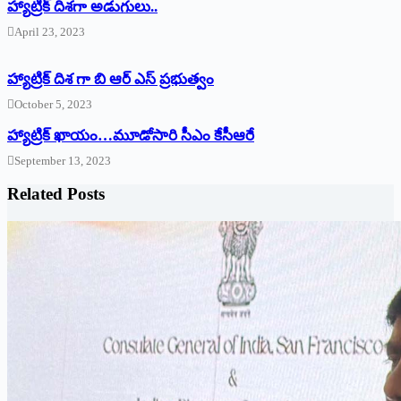
‌హ్యాట్రిక్‌ ‌దిశగా అడుగులు..
April 23, 2023
హ్యాట్రిక్ దిశ గా బి ఆర్ ఎస్ ప్రభుత్వం
October 5, 2023
హ్యాట్రిక్‌ ‌ఖాయం…మూడోసారి సీఎం కేసీఆరే
September 13, 2023
Related Posts