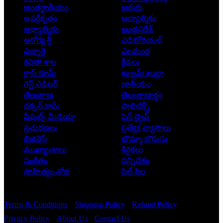
అంతర్జాతీయం
అరుగు
అవర్గీకృతం
ఆద్యాత్మికం
ఆధ్యాత్మికం
ఆంధ్రప్రదేశ్
ఆరోగ్య శ్రీ
ఎడిటోరియల్
ఎన్నారై
ఎలమంద
కవితా శాల
క్రీడలు
క్లాస్ రూమ్
ఖుల్లమ్ ఖుల్లా
గెస్ట్ ఎడిటర్
జాతీయం
తెలంగాణ
తెలంగాణార్థం
దక్కన్.కామ్
పాలిటిక్స్
పీపుల్స్ ‌మీడియా
పెన్ డ్రైవ్
ప్రచురణలు
ప్రత్యేక వ్యాసాలు
బిజినెస్
బొమ్మా బొరుసు
ముఖ్యాంశాలు
శీర్షికలు
సంకేతం
సన్నివేశం
సాహిత్యం-శోభ
సిల్ సిల
Copyright © 2026 - Prajatantra
Terms & Conditions
Shipping Policy
Refund Policy
Privacy Policy
About Us
Contact Us