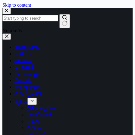
Skip to content
No results
ముఖ్యాంశాలు
జాతీయం
తెలంగాణ
ఆంధ్రప్రదేశ్
తెలంగాణార్థం
సన్నివేశం
బొమ్మా బొరుసు
సాహిత్యం-శోభ
శీర్షికలు
ప్రత్యేక వ్యాసాలు
ఎడిటోరియల్
అరుగు
సంకేతం
దక్కన్.కామ్