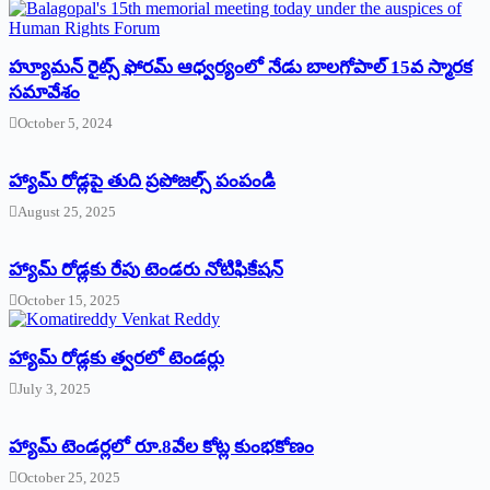
హ్యూమన్‌ రైట్స్‌ ఫోరమ్‌ ఆధ్వర్యంలో నేడు బాలగోపాల్‌ 15వ స్మారక
సమావేశం
October 5, 2024
హ్యామ్‌ రోడ్లపై తుది ప్రపోజల్స్‌ పంపండి
August 25, 2025
హ్యామ్‌ రోడ్లకు రేపు టెండరు నోటిఫికేషన్‌
October 15, 2025
హ్యామ్‌ రోడ్లకు త్వరలో టెండర్లు
July 3, 2025
హ్యామ్‌ ‌టెండర్లలో రూ.8వేల కోట్ల కుంభకోణం
October 25, 2025