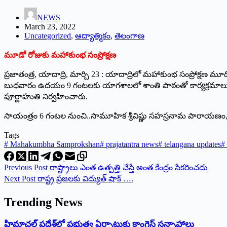
NEWS
March 23, 2022
Uncategorized
,
ఆద్యాత్మికం
,
తెలంగాణ
మూడో రోజుకు మహాకుంభ సంప్రోక్షణ
ప్రజాతంత్ర, యాదాద్రి, మార్చి 23 : యాదాద్రిలో మహాకుంభ సంప్రోక్షణ
బుధవారం ఉదయం 9 గంటలకు యాగశాలలో శాంతి పాఠంతో కార్యక్రమాలు
పూర్ణాహుతి నిర్వహించారు.
సాయంత్రం 6 గంటల నుంచి..సామూహిక శ్రీవిష్ణు సహస్రనామ పారాయణం
Tags
#
Mahakumbha Samprokshan
#
prajatantra news
#
telangana updates
#
Previous
Post
రాష్ట్రాలు ఎంత ఉత్పత్తి చేస్తే అంత కేంద్రం సేకరించదు
Next
Post
రాష్ట్ర ప్రజలకు విద్యుత్‌ ‌షాక్‌ ….
Trending News
‌హ్రిమాచల్‌ ‌ప్రదేశ్‌లో పభుత్వ ఏర్పాటుకు కాంగ్రెస్‌ ‌సన్నాహాలు