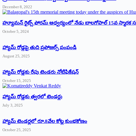
December 8, 2022
హ్యూమన్‌ రైట్స్‌ ఫోరమ్‌ ఆధ్వర్యంలో నేడు బాలగోపాల్‌ 15వ స్మారక
October 5, 2024
హ్యామ్‌ రోడ్లపై తుది ప్రపోజల్స్‌ పంపండి
August 25, 2025
హ్యామ్‌ రోడ్లకు రేపు టెండరు నోటిఫికేషన్‌
October 15, 2025
హ్యామ్‌ రోడ్లకు త్వరలో టెండర్లు
July 3, 2025
హ్యామ్‌ ‌టెండర్లలో రూ.8వేల కోట్ల కుంభకోణం
October 25, 2025