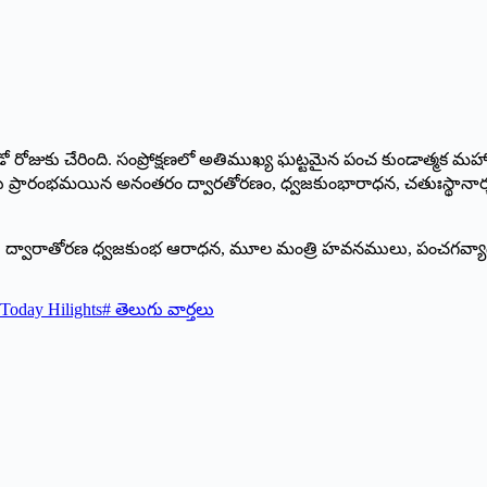
 మూడో రోజుకు చేరింది. సంప్రోక్షణలో అతిముఖ్య ఘట్టమైన పంచ కుండాత్మ
 ప్రారంభమయిన అనంతరం ద్వారతోరణం, ధ్వజకుంభారాధన, చతుఃస్థానా
, ద్వారాతోరణ ధ్వజకుంభ ఆరాధన, మూల మంత్రి హవనములు, పంచగవ్యాధి 
Today Hilights
#
తెలుగు వార్తలు