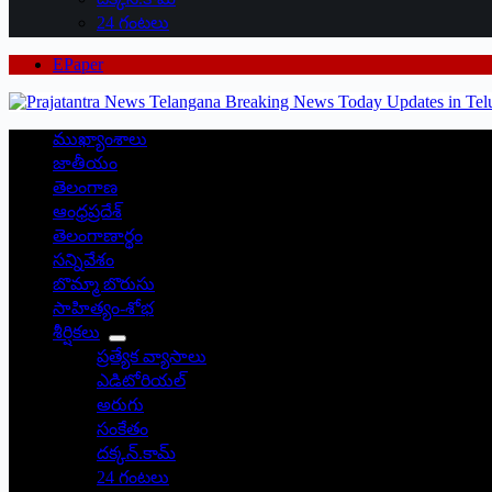
24 గంటలు
EPaper
ముఖ్యాంశాలు
జాతీయం
తెలంగాణ
ఆంధ్రప్రదేశ్
తెలంగాణార్థం
సన్నివేశం
బొమ్మా బొరుసు
సాహిత్యం-శోభ
శీర్షికలు
ప్రత్యేక వ్యాసాలు
ఎడిటోరియల్
అరుగు
సంకేతం
దక్కన్.కామ్
24 గంటలు