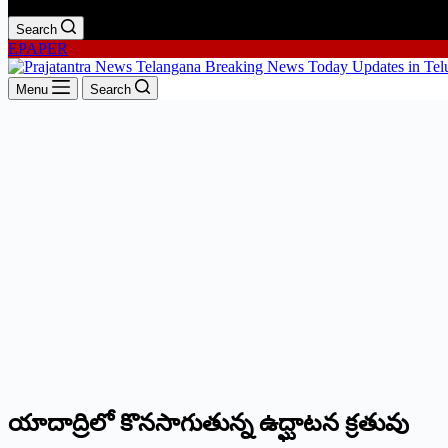
Search
EPAPER
Menu
Search
యాదాద్రిలో కొనసాగుతున్న ఉద్ఘాటన క్రతువు