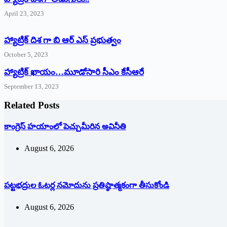
April 23, 2023
హ్యాట్రిక్ దిశ గా బి ఆర్ ఎస్ ప్రభుత్వం
October 5, 2023
హ్యాట్రిక్‌ ‌ఖాయం…మూడోసారి సీఎం కేసీఆరే
September 13, 2023
Related Posts
కాంగ్రెస్ హయాంలో పెచ్చుమీరిన అవినీతి
August 6, 2026
పట్టభద్రుల ఓటర్ల నమోదును ప్రతిష్ఠాత్మకంగా తీసుకోండి
August 6, 2026