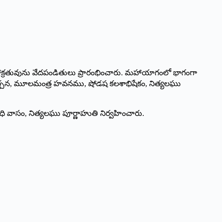
క మహాక్రతువును వేదపండితులు ప్రారంభించారు. మహాయాగంలో భాగంగా
ర్చన, మూలమంత్ర హవనము, షోడష కలశాభిషేకం, నిత్యలఘు
వాసం, నిత్యలఘు పూర్ణాహుతి నిర్వహించారు.