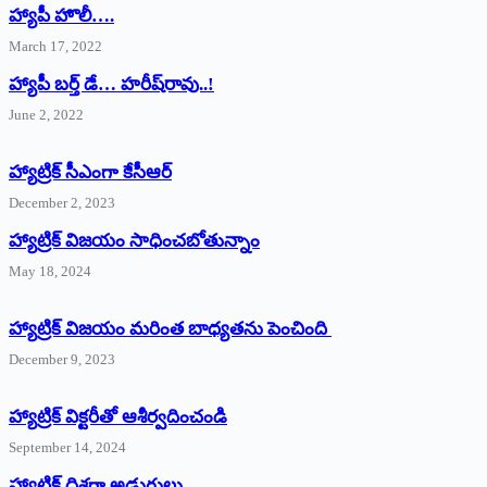
హ్యాపీ హొలీ….
March 17, 2022
హ్యాపీ బర్త్ ‌డే… హరీష్‌రావు..!
June 2, 2022
హ్యాట్రిక్‌ ‌సీఎంగా కేసీఆర్‌
December 2, 2023
హ్యాట్రిక్‌ విజయం సాధించబోతున్నాం
May 18, 2024
హ్యాట్రిక్ విజయం మరింత బాధ్యతను పెంచింది
December 9, 2023
హ్యాట్రిక్‌ ‌విక్టరీతో ఆశీర్వదించండి
September 14, 2024
‌హ్యాట్రిక్‌ ‌దిశగా అడుగులు..