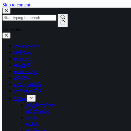
Skip to content
No results
ముఖ్యాంశాలు
జాతీయం
తెలంగాణ
ఆంధ్రప్రదేశ్
తెలంగాణార్థం
సన్నివేశం
బొమ్మా బొరుసు
సాహిత్యం-శోభ
శీర్షికలు
ప్రత్యేక వ్యాసాలు
ఎడిటోరియల్
అరుగు
సంకేతం
దక్కన్.కామ్