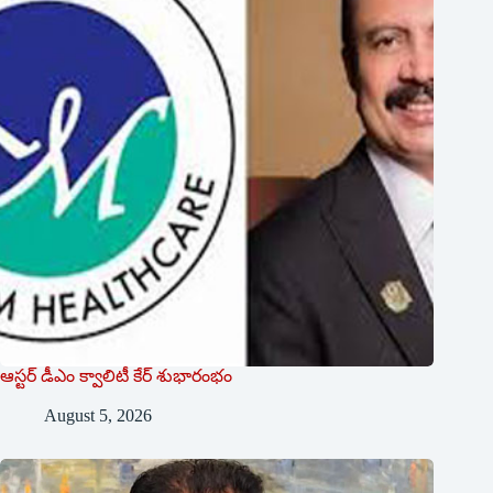
ఆస్టర్ డీఎం క్వాలిటీ కేర్ శుభారంభం
August 5, 2026