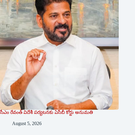
సీఎం రేవంత్ విదేశీ పర్యటనకు ఏసీబీ కోర్టు అనుమతి
August 5, 2026