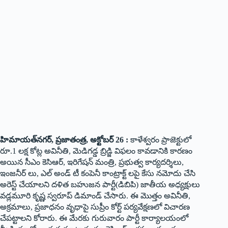
హిమాయత్‌నగర్‌, ప్రజాతంత్ర, అక్టోబర్ 26 :
కాళేశ్వరం ప్రాజెక్టులో
రూ.1 లక్ష కోట్ల అవినీతి, మెడిగడ్డ బ్రిడ్జి విఫలం కావడానికి కారణం
అయిన సీఎం కెసిఆర్, ఇరిగేషన్ మంత్రి, ప్రభుత్వ కార్యదర్శిలు,
ఇంజనీర్ లు, ఎల్ అండ్ టీ కంపెనీ కాంట్రాక్ట్ లపై కేసు నమోదు చేసి
అరెస్ట్ చేయాలని దళిత బహుజన పార్టీ(డిబిపి) జాతీయ అధ్యక్షులు
వడ్లమూరి కృష్ణ స్వరూప్ డిమాండ్ చేసారు. ఈ మొత్తం అవినీతి,
అక్రమాలు, ప్రజాధనం వృధాపై సుప్రీం కోర్ట్ పర్యవేక్షణలో విచారణ
చేపట్టాలని కోరారు. ఈ మేరకు గురువారం పార్టీ కార్యాలయంలో