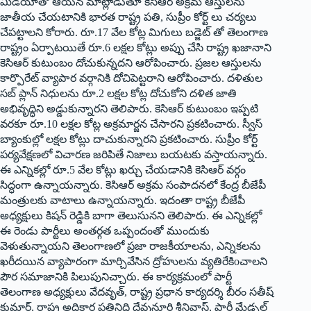
మీడియాతో ఆయన మాట్లాడుతూ కెసిఆర్ అక్రమ ఆస్తులను
జాతీయ చేయటానికి భారత రాష్ట్ర పతి, సుప్రీం కోర్ట్ లు చర్యలు
చేపట్టాలని కోరారు. రూ.17 వేల కోట్ల మిగులు బడ్జెట్ తో తెలంగాణ
రాష్ట్రం ఏర్పాటయితే రూ.6 లక్షల కోట్లు అప్పు చేసి రాష్ట్ర ఖజానాని
కెసిఆర్ కుటుంబం దోచుకున్నదని ఆరోపించారు. ప్రజల ఆస్తులను
కార్పొరేట్ వ్యాపార వర్గానికి దోచిపెట్టరాని ఆరోపించారు. దళితుల
సబ్ ప్లాన్ నిధులను రూ.2 లక్షల కోట్ల దోచుకోని దళిత జాతి
అభివృద్ధిని అడ్డుకున్నారని తెలిపారు. కెసిఆర్ కుటుంబం ఇప్పటి
వరకూ రూ.10 లక్షల కోట్ల అక్రమార్జన చేసారని ప్రకటించారు. స్వీస్
బ్యాంకుల్లో లక్షల కోట్లు దాచుకున్నారని ప్రకటించారు. సుప్రీం కోర్ట్
పర్యవేక్షణలో విచారణ జరిపితే నిజాలు బయటకు వస్తాయన్నారు.
ఈ ఎన్నికల్లో రూ.5 వేల కోట్లు ఖర్చు చేయడానికి కెసిఆర్ వర్గం
సిద్ధంగా ఉన్నాయన్నారు. కెసిఆర్ అక్రమ సంపాదనలో కేంద్ర బీజేపీ
మంత్రులకు వాటాలు ఉన్నాయన్నారు. ఇదంతా రాష్ట్ర బీజేపీ
అధ్యక్షులు కిషన్ రెడ్డికి బాగా తెలుసునని తెలిపారు. ఈ ఎన్నికల్లో
ఈ రెండు పార్టీలు అంతర్గత ఒప్పందంతో ముందుకు
వెళుతున్నాయని తెలంగాణలో ప్రజా రాజకీయాలను, ఎన్నికలను
ఖరీదయిన వ్యాపారంగా మార్చివేసిన ద్రోహులను వ్యతిరేకిoచాలని
పౌర సమాజానికి పిలుపునిచ్చారు. ఈ కార్యక్రమంలో పార్టీ
తెలంగాణ అధ్యక్షులు వేదవృత్, రాష్ట్ర ప్రధాన కార్యదర్శి బీరం సతీష్
కుమార్, రాష్ట్ర అధికార ప్రతినిధి దేవునూరి శ్రీనివాస్, పార్టీ మేడ్చల్