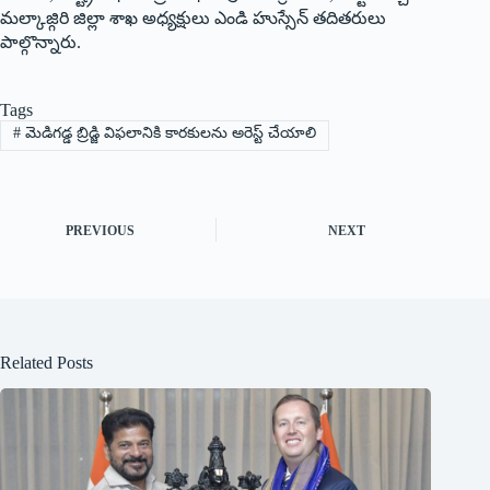
మల్కాజ్గిరి జిల్లా శాఖ అధ్యక్షులు ఎండి హుస్సేన్ తదితరులు
పాల్గొన్నారు.
Tags
#
మెడిగడ్డ బ్రిడ్జి విఫలానికి కారకులను అరెస్ట్ చేయాలి
PREVIOUS
NEXT
Related Posts