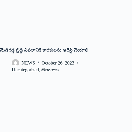
మెడిగడ్డ బ్రిడ్జి విఫలానికి కారకులను అరెస్ట్ చేయాలి
NEWS
October 26, 2023
Uncategorized
,
తెలంగాణ