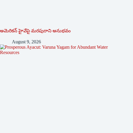
అమెరికన్ హైవేపై మ‌ర‌పురాని అనుభ‌వం
August 9, 2026