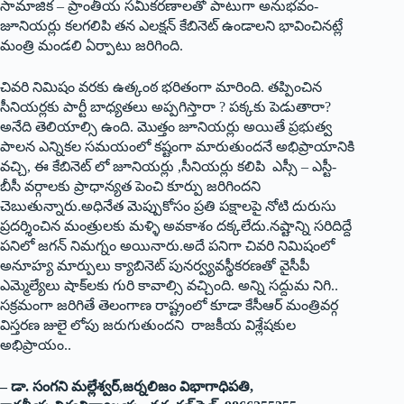
సామాజిక – ప్రాంతీయ సమీకరణాలతో పాటుగా అనుభవం-
జూనియర్లు కలగలిపి తన ఎలక్షన్‌ ‌కేబినెట్‌ ఉం‌డాలని భావించినట్లే
మంత్రి మండలి ఏర్పాటు జరిగింది.
చివరి నిమిషం వరకు ఉత్కంఠ భరితంగా మారింది. తప్పించిన
సీనియర్లకు పార్టీ బాధ్యతలు అప్పగిస్తారా ? పక్కకు పెడుతారా?
అనేది తెలియాల్సి ఉంది. మొత్తం జూనియర్లు అయితే ప్రభుత్వ
పాలన ఎన్నికల సమయంలో కష్టంగా మారుతుందనే అభిప్రాయానికి
వచ్చి, ఈ కేబినెట్‌ ‌లో జూనియర్లు ,సీనియర్లు కలిపి ఎస్సీ – ఎస్టీ-
బీసీ వర్గాలకు ప్రాధాన్యత పెంచి కూర్పు జరిగిందని
చెబుతున్నారు.అధినేత మెప్పుకోసం ప్రతి పక్షాలపై నోటి దురుసు
ప్రదర్శించిన మంత్రులకు మళ్ళి అవకాశం దక్కలేదు.నష్టాన్ని సరిదిద్దే
పనిలో జగన్‌ ‌నిమగ్నం అయినారు.అదే పనిగా చివరి నిమిషంలో
అనూహ్య మార్పులు క్యాబినెట్‌ ‌పునర్వ్యవస్థీకరణతో వైసీపీ
ఎమ్మెల్యేలు షాక్‌లకు గురి కావాల్సి వచ్చింది. అన్ని సద్దుమ నిగి..
సక్రమంగా జరిగితే తెలంగాణ రాష్ట్రంలో కూడా కేసీఆర్‌ ‌మంత్రివర్గ
విస్తరణ జులై లోపు జరుగుతుందని రాజకీయ విశ్లేషకుల
అభిప్రాయం..
– డా. సంగని మల్లేశ్వర్‌,‌జర్నలిజం విభాగాధిపతి,