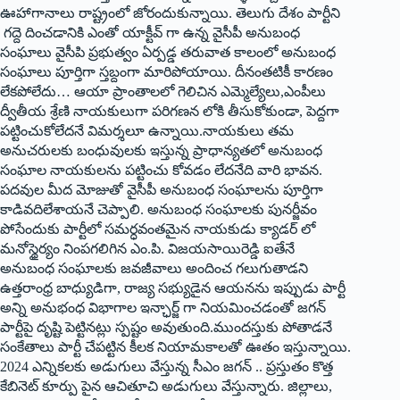
ఊహాగానాలు రాష్ట్రంలో జోరందుకున్నాయి. తెలుగు దేశం పార్టీని
గద్దె దించడానికి ఎంతో యాక్టీవ్‌ ‌గా ఉన్న వైసీపీ అనుబంధ
సంఘాలు వైసీపి ప్రభుత్వం ఏర్పడ్డ తరువాత కాలంలో అనుబంధ
సంఘాలు పూర్తిగా స్తబ్దంగా మారిపోయాయి. దీనంతటికీ కారణం
లేకపోలేదు… ఆయా ప్రాంతాలలో గెలిచిన ఎమ్మెల్యేలు,ఎంపీలు
ద్వీతీయ శ్రేణి నాయకులుగా పరిగణన లోకి తీసుకోకుండా, పెద్దగా
పట్టించుకోలేదనే విమర్శలూ ఉన్నాయి.నాయకులు తమ
అనుచరులకు బంధువులకు ఇస్తున్న ప్రాధాన్యతలో అనుబంధ
సంఘాల నాయకులను పట్టించు కోవడం లేదనేది వారి భావన.
పదవుల మీద మోజుతో వైసీపీ అనుబంధ సంఘాలను పూర్తిగా
కాడివదిలేశాయనే చెప్పాలి. అనుబంధ సంఘాలకు పునర్జీవం
పోసేందుకు పార్టీలో సమర్ధవంతమైన నాయకుడు క్యాడర్‌ ‌లో
మనోస్థైర్యం నింపగలిగిన ఎం.పి. విజయసాయిరెడ్డి ఐతేనే
అనుబంధ సంఘాలకు జవజీవాలు అందించ గలుగుతాడని
ఉత్తరాంధ్ర బాధ్యుడిగా, రాజ్య సభ్యుడైన ఆయనను ఇప్పుడు పార్టీ
అన్ని అనుభంధ విభాగాల ఇన్ఛార్జ్ ‌గా నియమించడంతో జగన్‌
‌పార్టీపై దృష్టి పెట్టినట్లు స్పష్టం అవుతుంది.ముందస్తుకు పోతాడనే
సంకేతాలు పార్టీ చేపట్టిన కీలక నియామకాలతో ఊతం ఇస్తున్నాయి.
2024 ఎన్నికలకు అడుగులు వేస్తున్న సీఎం జగన్‌ .. ‌ప్రస్తుతం కొత్త
కేబినెట్‌ ‌కూర్పు పైన ఆచితూచి అడుగులు వేస్తున్నారు. జిల్లాలు,