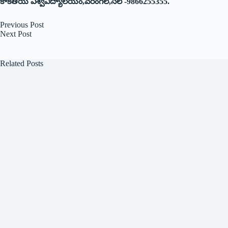
కాకతీయ విశ్వవిద్యాలయం,వరంగల్‌,‌సెల్‌ -9866255355.
Previous
Post
Next
Post
Related Posts