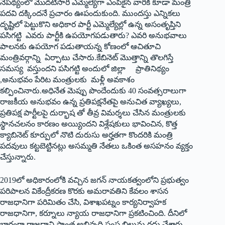
నేపథ్యంలో మొదటిసారి ఎమ్మెల్యేగా ఎంపికైన వారికి కూడా మంత్రి
పదవి దక్కిందనే ప్రచారం ఊపందుకుంది. ముందస్తు ఎన్నికలు
దృష్టిలో పెట్టుకొని అధికార పార్టీ ఎమ్మెల్యేల్లో ఉన్న అసంతృప్తిని
పసిగట్టి ఎవరు పార్టీకి ఉపయోగపడుతారు? ఎవరి అనుభవాలు
పాలనకు ఉపయోగ పడుతాయన్న కోణంలో ఆచితూచి
మంత్రివర్గాన్ని ఏర్పాటు చేసారు.కేబినెట్‌ ‌మొత్తాన్ని తొలగిస్తే
సమస్య వస్తుందని పసిగట్టి అందులో జిల్లా ప్రాతినిథ్యం
,అనుభవం పేరిట మంత్రులకు మళ్లీ అవకాశం
కల్పించినారు.అధినేత మెప్పు పొందేందుకు 40 సంవత్సరాలుగా
రాజకీయ అనుభవం ఉన్న ప్రతిపక్షనేతపై అనుచిత వ్యాఖ్యలు,
ప్రతిపక్ష పార్టీలపై దుర్భాష తో తీవ్ర విమర్శలు చేసిన మంత్రులకు
స్థానచలనం కారణం అయ్యిందని విశ్లేషకులు భావించిన, కొత్త
క్యాబినెట్‌ ‌కూర్పులో నొటి దురుసు అర్హతగా కొందరికి మంత్రి
పదవులు కట్టబెట్టినట్లు అసమ్మతి నేతలు ఒకింత అసహనం వ్యక్తం
చేస్తున్నారు.
2019లో అధికారంలోకి వచ్చిన జగన్‌ ‌నాయకత్వంలోని ప్రభుత్వం
పరిపాలన వికేంద్రీకరణ కొరకు అమరావతిని కేవలం శాసన
రాజధానిగా పరిమితం చేసి, విశాఖపట్నం కార్యనిర్వాహక
రాజధానిగా, కర్నూలు న్యాయ రాజధానిగా ప్రకటించింది. దీనిలో
భాగంగా రాజధాని ప్రాంత అభివృద్ధి సంస్థ బిల్లును రద్దు చేశారు.