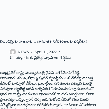
ముందస్తుకు రాజబాట… సామాజిక సమీకరణలకు పెద్దపీట.!
NEWS
April 11, 2022
Uncategorized
,
ప్రత్యేక వ్యాసాలు
,
శీర్షికలు
ఆంధ్రప్రదేశ్‌ ‌రాష్ట్ర ముఖ్యమంత్రి వైఎస్‌ ‌జగన్‌మోహన్‌రెడ్డి
సోమవారం మంత్రి వర్గాన్ని పునర్‌ ‌వ్యవస్థీకరించిన నేపథ్యంలో కొత్త
కేబినెట్‌ ‌కూర్పులో బీసీలు, మైనార్టీలు, దళితులకు ఎక్కువ మంత్రి
పదవులు కట్టబెట్టి జగన్‌ ‌దార్శినికత నిరూపించుకున్నారు.ఇందులో
భాగంగా రాష్ట్రంలో కులాల ప్రాతిపదికన కొందరు అనర్హులకు కూడా
ప్రాధాన్యం ఇచ్చిన్నారనే చర్చ జరుగుతోంది.దీనితో కొంత మంది
ఎమ్మెల్యేలు అంతర్గతంగా రగిలిపోతున్నారు. సామాజిక సమీకరణల