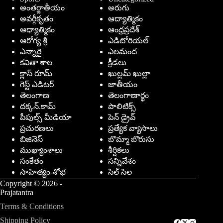
అంతర్జాతీయం
అరుగు
అవర్గీకృతం
ఆద్యాత్మికం
ఆధ్యాత్మికం
ఆంధ్రప్రదేశ్
ఆరోగ్య శ్రీ
ఎడిటోరియల్
ఎన్నారై
ఎలమంద
కవితా శాల
క్రీడలు
క్లాస్ రూమ్
ఖుల్లమ్ ఖుల్లా
గెస్ట్ ఎడిటర్
జాతీయం
తెలంగాణ
తెలంగాణార్థం
దక్కన్.కామ్
పాలిటిక్స్
పీపుల్స్ ‌మీడియా
పెన్ డ్రైవ్
ప్రచురణలు
ప్రత్యేక వ్యాసాలు
బిజినెస్
బొమ్మా బొరుసు
ముఖ్యాంశాలు
శీర్షికలు
సంకేతం
సన్నివేశం
సాహిత్యం-శోభ
సిల్ సిల
Copyright © 2026 -
Prajatantra
Terms & Conditions
Shipping Policy