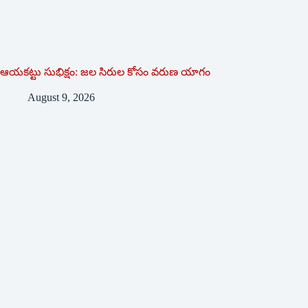
ఆయకట్టు సుభిక్షం: జల సిరుల కోసం వరుణ యాగం
August 9, 2026