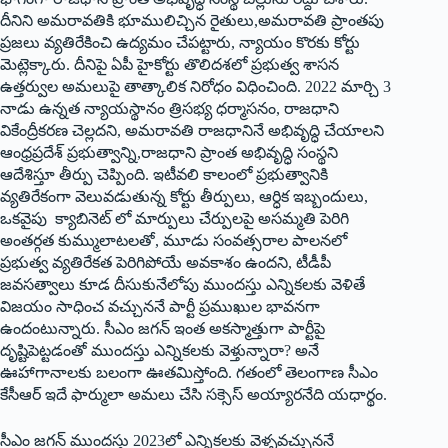
దీనిని అమరావతికి భూములిచ్చిన రైతులు,అమరావతి ప్రాంతపు
ప్రజలు వ్యతిరేకించి ఉద్యమం చేపట్టారు, న్యాయం కొరకు కోర్టు
మెట్లెక్కారు. దీనిపై ఏపీ హైకోర్టు తొలిదశలో ప్రభుత్వ శాసన
ఉత్తర్వుల అమలుపై తాత్కాలిక నిరోధం విధించింది. 2022 మార్చి 3
నాడు ఉన్నత న్యాయస్థానం త్రిసభ్య ధర్మాసనం, రాజధాని
వికేంద్రీకరణ చెల్లదని, అమరావతి రాజధానినే అభివృద్ధి చేయాలని
ఆంధ్రప్రదేశ్‌ ‌ప్రభుత్వాన్ని,రాజధాని ప్రాంత అభివృద్ధి సంస్థని
ఆదేశిస్తూ తీర్పు చెప్పింది. ఇటీవలి కాలంలో ప్రభుత్వానికి
వ్యతిరేకంగా వెలువడుతున్న కోర్టు తీర్పులు, ఆర్ధిక ఇబ్బందులు,
ఒకవైపు క్యాబినెట్‌ ‌లో మార్పులు చేర్పులపై అసమ్మతి పెరిగి
అంతర్గత కుమ్ములాటలతో, మూడు సంవత్సరాల పాలనలో
ప్రభుత్వ వ్యతిరేకత పెరిగిపోయే అవకాశం ఉందని, టీడీపీ
జవసత్వాలు కూడ దీసుకునేలోపు ముందస్తు ఎన్నికలకు వెళితే
విజయం సాధించ వచ్చుననే పార్టీ ప్రముఖుల భావనగా
ఉందంటున్నారు. సీఎం జగన్‌ ఇం‌త అకస్మాత్తుగా పార్టీపై
దృష్టిపెట్టడంతో ముందస్తు ఎన్నికలకు వెళ్తున్నారా? అనే
ఊహాగానాలకు బలంగా ఊతమిస్తోంది. గతంలో తెలంగాణ సీఎం
కేసీఆర్‌ ఇదే ఫార్ములా అమలు చేసి సక్సెస్‌ అయ్యారనేది యధార్థం.
సీఎం జగన్‌ ‌ముందస్తు 2023లో ఎన్నికలకు వెళ్ళవచ్చుననే