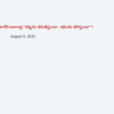
కావేరి జలాలపై “కన్నడం కరుణిస్తుందా.. తమిళం తెగిస్తుందా”?
August 9, 2026