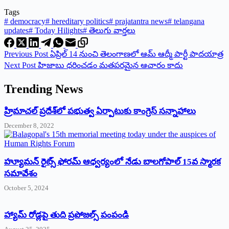
Tags
#
democracy
#
hereditary politics
#
prajatantra news
#
telangana
updates
#
Today Hilights
#
తెలుగు వార్తలు
Previous
Post
ఏ‌ప్రిల్‌ 14 ‌నుంచి తెలంగాణలో ఆమ్‌ ఆద్మీ పార్టీ పాదయాత్ర
Next
Post
హిజాబు ధరించడం మతపరమైన ఆచారం కాదు
Trending News
‌హ్రిమాచల్‌ ‌ప్రదేశ్‌లో పభుత్వ ఏర్పాటుకు కాంగ్రెస్‌ ‌సన్నాహాలు
December 8, 2022
హ్యూమన్‌ రైట్స్‌ ఫోరమ్‌ ఆధ్వర్యంలో నేడు బాలగోపాల్‌ 15వ స్మారక
సమావేశం
October 5, 2024
హ్యామ్‌ రోడ్లపై తుది ప్రపోజల్స్‌ పంపండి