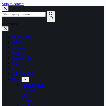
Skip to content
No results
ముఖ్యాంశాలు
జాతీయం
తెలంగాణ
ఆంధ్రప్రదేశ్
తెలంగాణార్థం
సన్నివేశం
బొమ్మా బొరుసు
సాహిత్యం-శోభ
శీర్షికలు
ప్రత్యేక వ్యాసాలు
ఎడిటోరియల్
అరుగు
సంకేతం
దక్కన్.కామ్