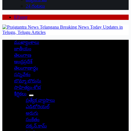
24 గంటలు
EPaper
ముఖ్యాంశాలు
జాతీయం
తెలంగాణ
ఆంధ్రప్రదేశ్
తెలంగాణార్థం
సన్నివేశం
బొమ్మా బొరుసు
సాహిత్యం-శోభ
శీర్షికలు
ప్రత్యేక వ్యాసాలు
ఎడిటోరియల్
అరుగు
సంకేతం
దక్కన్.కామ్