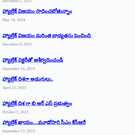
December 2, 2023
హ్యాట్రిక్‌ విజయం సాధించబోతున్నాం
May 18, 2024
హ్యాట్రిక్ విజయం మరింత బాధ్యతను పెంచింది
December 9, 2023
హ్యాట్రిక్‌ ‌విక్టరీతో ఆశీర్వదించండి
September 14, 2024
‌హ్యాట్రిక్‌ ‌దిశగా అడుగులు..
April 23, 2023
హ్యాట్రిక్ దిశ గా బి ఆర్ ఎస్ ప్రభుత్వం
October 5, 2023
హ్యాట్రిక్‌ ‌ఖాయం…మూడోసారి సీఎం కేసీఆరే
September 13, 2023