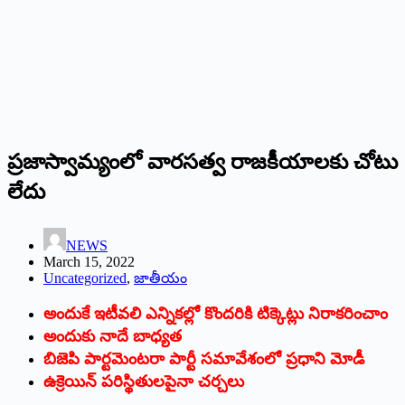
‌ప్రజాస్వామ్యంలో వారసత్వ రాజకీయాలకు చోటు
లేదు
NEWS
March 15, 2022
Uncategorized
,
జాతీయం
అందుకే ఇటీవలి ఎన్నికల్లో కొందరికి టిక్కెట్లు నిరాకరించాం
అందుకు నాదే బాధ్యత
బిజెపి పార్టమెంటరా పార్టీ సమావేశంలో ప్రధాని మోడీ
ఉక్రెయిన్‌ ‌పరిస్థితులపైనా చర్చలు