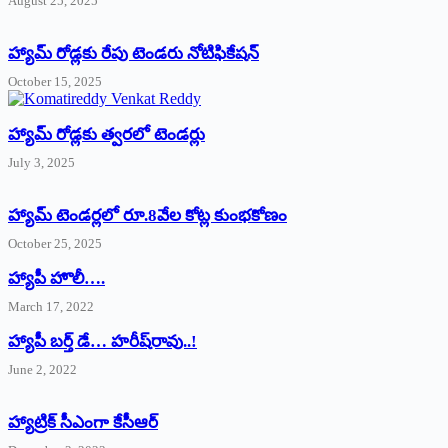
August 25, 2025
హ్యామ్‌ రోడ్లకు రేపు టెండరు నోటిఫికేషన్‌
October 15, 2025
హ్యామ్‌ రోడ్లకు త్వరలో టెండర్లు
July 3, 2025
హ్యామ్‌ ‌టెండర్లలో రూ.8వేల కోట్ల కుంభకోణం
October 25, 2025
హ్యాపీ హొలీ….
March 17, 2022
హ్యాపీ బర్త్ ‌డే… హరీష్‌రావు..!
June 2, 2022
హ్యాట్రిక్‌ ‌సీఎంగా కేసీఆర్‌