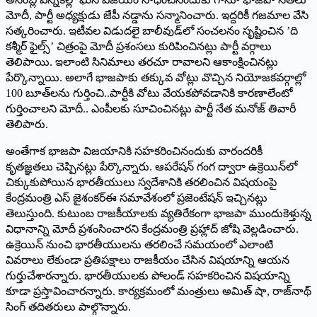
మోదీ, పార్టీ అధ్యక్షుడు జేపీ నడ్డాను సన్మానించారు. ఇద్దరికీ గజమాల వేసి
సత్కరించారు. ఇటీవల విడుదలై బాలీవుడ్‌లో సంచలనం సృష్టించిన ’ది
కశ్మీర్‌ ‌ఫైల్స్’ ‌చిత్రంపై మోదీ ప్రశంసలు కురిపించినట్లు పార్టీ వర్గాలు
తెలిపాయి. ఇలాంటి సినిమాలు తరచూ రావాలని ఆకాంక్షించినట్లు
పేర్కొన్నాయి. అలాగే భాజపాకు తక్కువ వోట్లు వొచ్చిన నియోజకవర్గాల్లో
100 బూత్‌లను గుర్తించి..పార్టీకి వోటు వేయకపోవడానికి కారణాలేంటో
గుర్తించాలని మోదీ.. ఎంపీలకు సూచించినట్లు పార్టీ నేత మనోజ్‌ ‌తివారీ
తెలిపారు.
అంతేగాక భాజపా విజయానికి సహకరించినందుకు వారందరికీ
కృతజ్ఞతలు చెప్పినట్లు పేర్కొన్నారు. ఆపరేషన్‌ ‌గంగ ద్వారా ఉక్రెయిన్‌లో
చిక్కుకుపోయిన భారతీయులు స్వదేశానికి తరలించిన విషయంపై
కేంద్రమంత్రి ఎస్‌ ‌జైశంకర్‌ఈ ‌సమావేశంలో ప్రజెంటేషన్‌ ఇచ్చినట్లు
తెలుస్తుంది. కుటుంబ రాజకీయాలకు వ్యతిరేకంగా భాజపా ముందుకెళ్తున్న
విధానాన్ని మోదీ ప్రశంసించారని కేంద్రమంత్రి ప్రహ్లాద్‌ ‌జోషి వెల్లడించారు.
ఉక్రెయిన్‌ ‌నుంచి భారతీయులను తరలించే సమయంలో ఎలాంటి
వివరాలు లేకుండా ప్రతిపక్షాలు రాజకీయం చేసిన విషయాన్ని ఆయన
గుర్తుచేశారన్నారు. భారతీయులకు పోలండ్‌ ‌సహకరించిన విషయాన్ని
కూడా ప్రస్తావించారన్నారు. కార్యక్రమంలో మంత్రులు అమిత్‌ ‌షా, రాజ్‌నాథ్‌
‌సింగ్‌ ‌తదితరులు పాల్గొన్నారు.