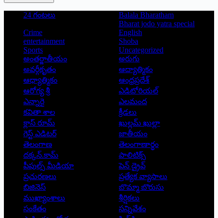
24 గంటలు
Balala Bharatham
Bharat jodo yatra special
Crime
English
entertainment
Shoba
Sports
Uncategorized
అంతర్జాతీయం
అరుగు
అవర్గీకృతం
ఆద్యాత్మికం
ఆధ్యాత్మికం
ఆంధ్రప్రదేశ్
ఆరోగ్య శ్రీ
ఎడిటోరియల్
ఎన్నారై
ఎలమంద
కవితా శాల
క్రీడలు
క్లాస్ రూమ్
ఖుల్లమ్ ఖుల్లా
గెస్ట్ ఎడిటర్
జాతీయం
తెలంగాణ
తెలంగాణార్థం
దక్కన్.కామ్
పాలిటిక్స్
పీపుల్స్ ‌మీడియా
పెన్ డ్రైవ్
ప్రచురణలు
ప్రత్యేక వ్యాసాలు
బిజినెస్
బొమ్మా బొరుసు
ముఖ్యాంశాలు
శీర్షికలు
సంకేతం
సన్నివేశం