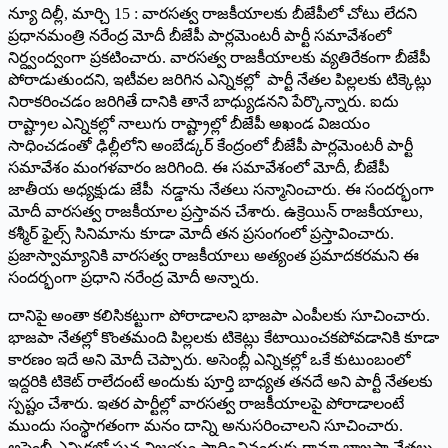
న్యూ దిల్లీ, మార్చి 15 : వారసత్వ రాజకీయాలకు బీజేపీలో చోటు లేదని
ప్రధానమంత్రి నరేంద్ర మోదీ బీజేపీ పార్లమెంటరీ పార్టీ సమావేశంలో
నిర్ద్వంద్వంగా ప్రకటించారు. వారసత్వ రాజకీయాలకు వ్యతిరేకంగా బీజేపీ
పోరాడుతుందని, ఇటీవల జరిగిన ఎన్నికల్లో పార్టీ నేతల పిల్లలకు టిక్కెట్లు
నిరాకరించడం జరిగితే దానికి తానే బాధ్యుడనని పేర్కొన్నారు. ఐదు
రాష్ట్రాల ఎన్నికల్లో నాలుగు రాష్ట్రాల్లో బీజేపీ అఖండ విజయం
సాధించడంతో ఢిల్లీలోని అంబేడ్కర్‌ ‌కేంద్రంలో బీజేపీ పార్లమెంటరీ పార్టీ
సమావేశం మంగళవారం జరిగింది. ఈ సమావేశంలో మోదీ, బీజేపీ
జాతీయ అధ్యక్షుడు జేపీ నడ్డాను నేతలు సన్మానించారు. ఈ సందర్భంగా
మోదీ వారసత్వ రాజకీయాల ప్రస్తావన చేశారు. ఉక్రెయిన్‌ ‌రాజకీయాలు,
కశ్మీర్‌ ‌ఫైల్స్ ‌సినిమాను కూడా మోదీ తన ప్రసంగంలో ప్రస్తావించారు.
ప్రజాస్వామ్యానికి వారసత్వ రాజకీయాలు అత్యంత ప్రమాదకరమని ఈ
సందర్భంగా ప్రధాని నరేంద్ర మోదీ అన్నారు.
దానిపై అంతా కలిసికట్టుగా పోరాడాలని భాజపా ఎంపీలకు సూచించారు.
భాజపా నేతల్లో కొంతమంది పిల్లలకు టికెట్లు కేటాయించకపోవడానికి కూడా
కారణం ఇదే అని మోదీ చెప్పారు. అసెంబ్లీ ఎన్నికల్లో ఒకే కుటుంబంలో
ఇద్దరికి టికెట్‌ ‌రాలేదంటే అందుకు పూర్తి బాధ్యత తనదే అని పార్టీ నేతలకు
స్పష్టం చేశారు. ఇతర పార్టీల్లో వారసత్వ రాజకీయాలపై పోరాడాలంటే
ముందు సంస్థాగతంగా మనం దాన్ని అనుసరించాలని సూచించారు.
అసెంబ్లీ ఎన్నికల్లో ఘన విజయం సాధించినందుకు గానూ భాజపా నేతలు