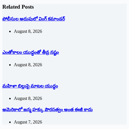
Related Posts
పోలీసుల అదుపులో వింగ్‌ ‌కమాండర్‌
August 8, 2026
ఎంతోకాలం యుద్ధంతో తీవ్ర నష్టం
August 8, 2026
మహిళా బిల్లుపై మాటల యుద్ధం
August 8, 2026
అమెరికాలో జన్మ హక్కు పౌరసత్వం అంత ఈజీ కాదు
August 7, 2026