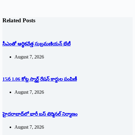
Related Posts
సీఎంతో ఆర్థికవేత్త సుబ్రమణియన్ భేటీ
August 7, 2026
15న 1.06 కోట్ల స్మార్ట్ రేషన్ కార్డుల పంపిణీ
August 7, 2026
హైదరాబాద్‌లో భారీ బస్‌ ‌టెర్మినల్‌ ‌నిర్మాణం
August 7, 2026