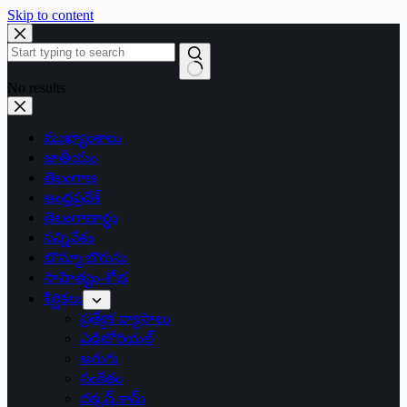
Skip to content
No results
ముఖ్యాంశాలు
జాతీయం
తెలంగాణ
ఆంధ్రప్రదేశ్
తెలంగాణార్థం
సన్నివేశం
బొమ్మా బొరుసు
సాహిత్యం-శోభ
శీర్షికలు
ప్రత్యేక వ్యాసాలు
ఎడిటోరియల్
అరుగు
సంకేతం
దక్కన్.కామ్