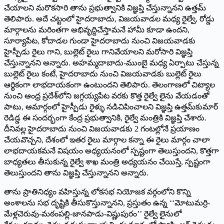
చేయాలని మరొకసారి తాను ప్రభుత్వానికి విజ్ఞప్తి చేస్తున్నానని ఉత్తమ్‌
‌తెలిపారు. అదే చట్టంలో హైదరాబాదు, విజయవాడల మధ్య రైల్వే, రోడ్డు
మార్గాలను మరింతగా అభివృద్దిచేస్తామనే హామీ కూడా ఉందని,
సూర్యాపేట, కోదాడల గుండా హైదరాబాదు నుంచి విజయవాడకు
హైస్పీడు రైలు గాని, బుల్లెట్‌ ‌రైలు గానివేయాలని మరోసారి విజ్ఞప్తి
చేస్తున్నానని అన్నారు. అహమ్మదాబాదు-ముంబై మధ్య ఏర్పాటు చేస్తున్న
బుల్లెట్‌ ‌రైలు కంటే, హైదరాబాదు నుంచి విజయవాడకు బుల్లెట్‌ ‌రైలు
ఆర్థికంగా లాభదాయకంగా ఉంటుందని తెలిపారు. తెలంగాణలో చిట్యాల
నుంచి ఆంధ్ర ప్రదేశ్‌లోని జగ్గయ్యపేట వరకు కొత్త రైల్వే లైను వేయడంతో
పాటు, ఆమార్గంలో హైస్పీడు రైళ్ళు నడిచిపించాలని విజ్ఞప్తి ఉత్తమ్‌కుమార్‌
‌రెడిడ్డ ఈ సందర్భంగా కేంద్ర ప్రభుత్వానికి, రైల్వే మంత్రికి విజ్ఞప్తి చేశారు.
దీనివల్ల హైదరాబాదు నుంచి విజయవాడకు 2 గంటల్లోనే ప్రయాణం
చేయవొచ్చని, దేశంలో ఇతర రైలు మార్గాల కన్నా ఈ రైలు మార్గం చాలా
లాభదాయకమనే విషయం అధ్యయనంలో స్పష్టంగా తెలుస్తుందని, కొత్తగా
బాధ్యతలు తీసుకున్న రైల్వే శాఖ మంత్రి అధ్యయనం చేయిస్తే, స్పష్టంగా
తెలుస్తుందని తాను విజ్ఞప్తి చేస్తున్నానని అన్నారు.
తాను ప్రాతినిధ్యం వహిస్తున్న లోకసభ నియోజక వర్గంలోని కొన్ని
అంశాలను సభ దృష్టికి తీసుకొస్తున్నానని, ప్రస్తుతం ఉన్న ‘‘మోటుమర్రి-
మేళ్లచెరువు-మఠంపల్లి-జానపాడు-విష్ణుపురం’’ రైల్వే లైనులో