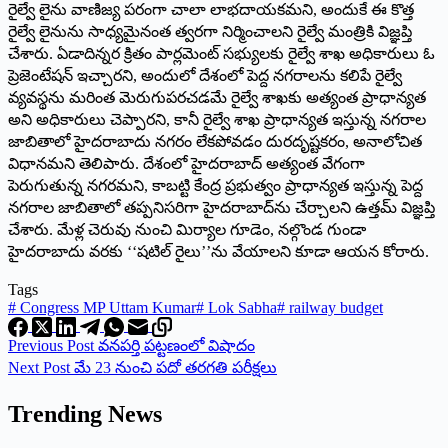
రైల్వే లైను వాణిజ్య పరంగా చాలా లాభదాయకమని, అందుకే ఈ కొత్త
రైల్వే లైనును సాధ్యమైనంత త్వరగా నిర్మించాలని రైల్వే మంత్రికి విజ్ఞప్తి
చేశారు. ఏడాదిన్నర క్రితం పార్లమెంట్‌ ‌సభ్యులకు రైల్వే శాఖ అధికారులు ఓ
ప్రెజెంటేషన్‌ ఇచ్చారని, అందులో దేశంలో పెద్ద నగరాలను కలిపే రైల్వే
వ్యవస్థను మరింత మెరుగుపరచడమే రైల్వే శాఖకు అత్యంత ప్రాధాన్యత
అని అధికారులు చెప్పారని, కానీ రైల్వే శాఖ ప్రాధాన్యత ఇస్తున్న నగరాల
జాబితాలో హైదరాబాదు నగరం లేకపోవడం దురదృష్టకరం, అనాలోచిత
విధానమని తెలిపారు. దేశంలో హైదరాబాద్‌ అత్యంత వేగంగా
పెరుగుతున్న నగరమని, కాబట్టి కేంద్ర ప్రభుత్వం ప్రాధాన్యత ఇస్తున్న పెద్ద
నగరాల జాబితాలో తప్పనిసరిగా హైదరాబాద్‌ను చేర్చాలని ఉత్తమ్‌ ‌విజ్ఞప్తి
చేశారు. మేళ్ల చెరువు నుంచి మిర్యాల గూడెం, నల్గొండ గుండా
హైదరాబాదు వరకు ‘‘షటిల్‌ ‌రైలు’’ను వేయాలని కూడా ఆయన కోరారు.
Tags
#
Congress MP Uttam Kumar
#
Lok Sabha
#
railway budget
Previous
Post
వనపర్తి పట్టణంలో విషాదం
Next
Post
మే 23 నుంచి పదో తరగతి పరీక్షలు
Trending News