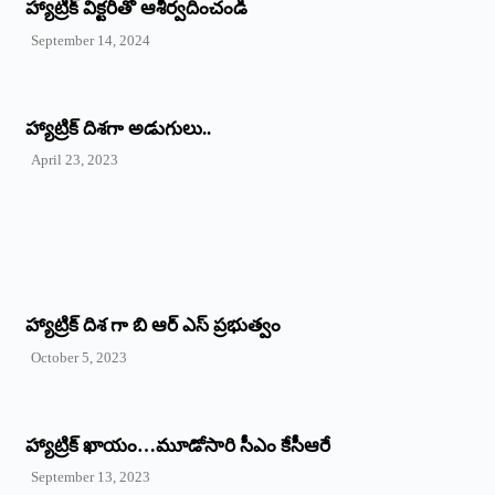
హ్యాట్రిక్‌ ‌విక్టరీతో ఆశీర్వదించండి
September 14, 2024
‌హ్యాట్రిక్‌ ‌దిశగా అడుగులు..
April 23, 2023
హ్యాట్రిక్ దిశ గా బి ఆర్ ఎస్ ప్రభుత్వం
October 5, 2023
హ్యాట్రిక్‌ ‌ఖాయం…మూడోసారి సీఎం కేసీఆరే
September 13, 2023