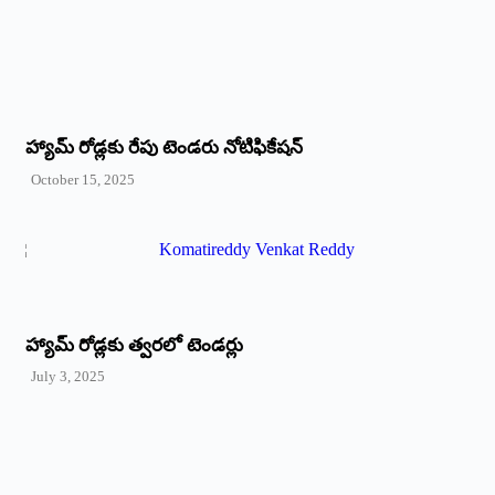
హ్యామ్‌ రోడ్లకు రేపు టెండరు నోటిఫికేషన్‌
October 15, 2025
హ్యామ్‌ రోడ్లకు త్వరలో టెండర్లు
July 3, 2025