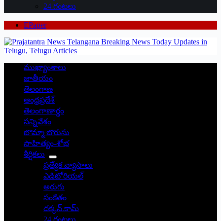
24 గంటలు
EPaper
ముఖ్యాంశాలు
జాతీయం
తెలంగాణ
ఆంధ్రప్రదేశ్
తెలంగాణార్థం
సన్నివేశం
బొమ్మా బొరుసు
సాహిత్యం-శోభ
శీర్షికలు
ప్రత్యేక వ్యాసాలు
ఎడిటోరియల్
అరుగు
సంకేతం
దక్కన్.కామ్
24 గంటలు