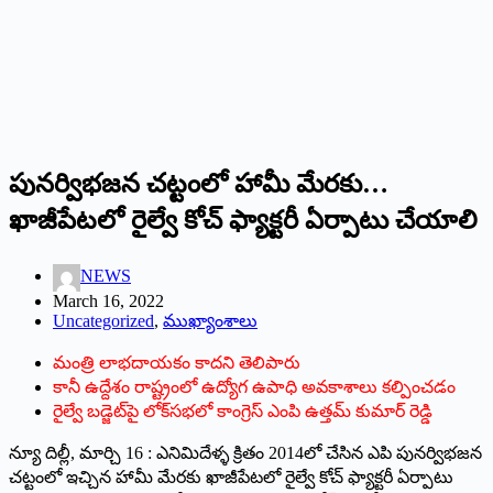
పునర్విభజన చట్టంలో హామీ మేరకు…
ఖాజీపేటలో రైల్వే కోచ్‌ ‌ఫ్యాక్టరీ ఏర్పాటు చేయాలి
NEWS
March 16, 2022
Uncategorized
,
ముఖ్యాంశాలు
మంత్రి లాభదాయకం కాదని తెలిపారు
కానీ ఉద్దేశం రాష్ట్రంలో ఉద్యోగ ఉపాధి అవకాశాలు కల్పించడం
రైల్వే బడ్జెట్‌పై లోక్‌సభలో కాంగ్రెస్‌ ఎం‌పి ఉత్తమ్‌ ‌కుమార్‌ ‌రెడ్డి
న్యూ దిల్లీ, మార్చి 16 : ఎనిమిదేళ్ళ క్రితం 2014లో చేసిన ఎపి పునర్విభజన
చట్టంలో ఇచ్చిన హామీ మేరకు ఖాజీపేటలో రైల్వే కోచ్‌ ‌ఫ్యాక్టరీ ఏర్పాటు