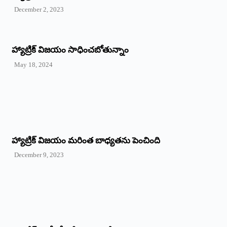
December 2, 2023
హ్యాట్రిక్‌ విజయం సాధించబోతున్నాం
May 18, 2024
హ్యాట్రిక్ విజయం మరింత బాధ్యతను పెంచింది
December 9, 2023