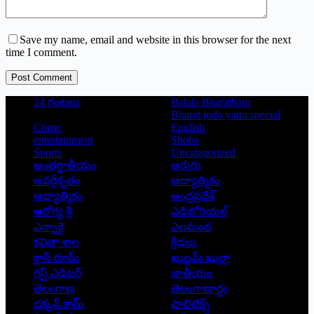
Save my name, email and website in this browser for the next
time I comment.
Post Comment
24 గంటలు
Balala Bharatham
Bharat jodo yatra special
Crime
English
entertainment
Shoba
Sports
Uncategorized
అంతర్జాతీయం
అరుగు
అవర్గీకృతం
ఆద్యాత్మికం
ఆధ్యాత్మికం
ఆంధ్రప్రదేశ్
ఆరోగ్య శ్రీ
ఎడిటోరియల్
ఎన్నారై
ఎలమంద
కవితా శాల
క్రీడలు
క్లాస్ రూమ్
ఖుల్లమ్ ఖుల్లా
గెస్ట్ ఎడిటర్
జాతీయం
తెలంగాణ
తెలంగాణార్థం
దక్కన్.కామ్
పాలిటిక్స్