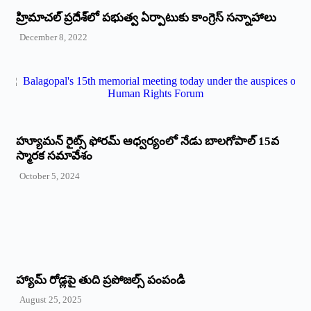
‌హ్రిమాచల్‌ ‌ప్రదేశ్‌లో పభుత్వ ఏర్పాటుకు కాంగ్రెస్‌ ‌సన్నాహాలు
December 8, 2022
హ్యూమన్‌ రైట్స్‌ ఫోరమ్‌ ఆధ్వర్యంలో నేడు బాలగోపాల్‌ 15వ
స్మారక సమావేశం
October 5, 2024
హ్యామ్‌ రోడ్లపై తుది ప్రపోజల్స్‌ పంపండి
August 25, 2025