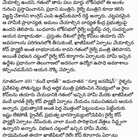
చేయాల్సి ఉందని, గతంలో తాను పలు మార్లు లోక్‌సభలో ఈ అంశం
గురించి ప్రస్తావించానని, ప్రధాని మంత్రిని, రైల్వే మంత్రిని కూడా కలిసి
విజ్ఞప్తి చేశానని కాంగ్రెస్‌ ఎం‌పి ఉత్తమ్‌కుమార్‌ ‌రెడ్డి అన్నారు. చట్టపరమైన
ఆ హామీకి ప్రాధాన్యత, అమలు చేయాల్సిన బాధ్యత కేంద్ర ప్రభుత్వంపై
ఉందని తెలిపారు. బుధవారం లోక్‌సభలో రైల్వే బడ్జెట్‌పై చర్చ సందర్భంగా
ఆయన మాట్లాడుతూ…ప్రస్తుతం దేశంలో రైల్వే కోచ్‌లు తయారు చేసే
అవసరాలను పరిగణనలోకి తీసుకుంటే, ఖాజీపేటలో ఏర్పాటు చేయాల్సిన
కోచ్‌ ‌ఫ్యాక్టరీ అంత లాభదాయకం కాదని గతంలో రైల్వే మంత్రి తెలిపారని,
అయితే విభజన చట్టంలో రైల్వే కోచ్‌ ‌కర్మాగారం ఏర్పాటుకు హామీ ఇచ్చిన
ఉద్దేశం ప్రధానంగా తెలంగాణలో అదనంగా ఉద్యోగ ఉపాధి అవకాశాలు
కల్పించడమేనని ఆయన నొక్కి చెప్పారు.
నూతనంగా 400 ‘‘వందే భారత్‌’’ అధునాతన ‘‘న్యూ జనరేషన్‌’’ ‌రైళ్ళను
ప్రవేశపెట్ట పోతున్నట్లు కేంద్ర ఆర్థిక మంత్రి ప్రకటించిన నేపథ్యంలో ఆ రైలు
కోచ్‌లను తయారు చేయడానికి గతంలో ఇచ్చిన హామీ మేరకు ఖాజీపేటలో
వందే భారత్‌ ‌రైల్వే కోచ్‌ ‌ఫ్యాక్టరీ ఏర్పాటు చేయడం సముచితమని ఆయన
అన్నారు. ప్రభుత్వానికి అంత పెద్ద మొత్తంలో పెట్టుబడులు పెట్టేందుకు
ఇష్టం లేకపోతే, ప్రైవేట్‌, ‌ప్రభుత్వ భాగస్వామ్యంలో(పిపిపి) రైల్వే కోచ్‌
‌ఫ్యాక్టరీ ఏర్పాటు చేసేందుకు చాలా మంది పారిశ్రామిక వేత్తలు సిద్ధ్దంగా
ఉన్నారని అన్నారు. విభజన చట్టంలో ఇచ్చిన హామీ మేరకు,
సాధ్యమైనంత త్వరగా ఖాజీపేటలో రైల్వే కోచ్‌ ‌కర్మాగారం ఏర్పాటు