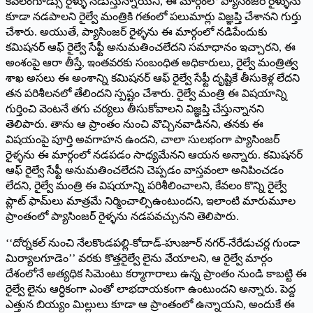
కేవలంగూడ్సు రైళ్ళు నడుస్తున్నాయని, ఈ మార్గంలో ప్యాసింజర్‌ ‌రైళ్ళును
కూడా నడపాలని రైల్వే మంత్రికి గతంలో పలుమార్లు విజ్ఞప్తి చేశానని గుర్తు
చేశారు. అయుతే, ప్యాసింజర్‌ ‌రైళ్ళను ఈ మార్గంలో నడిపేందుకు
కమిషనర్‌ ఆఫ్‌ ‌రైల్వే సేఫ్టీ అనుమతించలేదని సమాధానం ఇచ్చారని, ఈ
అంశంపై ఆరా తీస్తే, ఇంతవరకు సంబంధిత అధికారులు, రైల్వే మంత్రిత్వ
శాఖ అసలు ఈ అంశాన్ని కమిషనర్‌ ఆఫ్‌ ‌రైల్వే సేఫ్టీ దృష్టికే తీసుకెళ్ల లేదని
తన పరిశీలనలో తేలిందని స్పష్టం చేశారు. రైల్వే మంత్రి ఈ విషయాన్ని
గుర్తించి వెంటనే తగు చర్యలు తీసుకోవాలని విజ్ఞప్తి చేస్తున్నానని
తెలిపారు. తాను ఆ ప్రాంతం నుంచి వొచ్చినవాడినని, తనకు ఈ
విషయంపై పూర్తి అవగాహన ఉందని, చాలా సులభంగా ప్యాసింజర్‌
‌రైళ్ళను ఈ మార్గంలో నడపడం సాధ్యమేనని ఆయన అన్నారు. కమిషనర్‌
ఆఫ్‌ ‌రైల్వే సేఫ్టీ అనుమతించలేదని చెప్పడం వాస్తవంలా అనిపించడం
లేదని, రైల్వే మంత్రి ఈ విషయాన్ని పరిశీలించాలని, కేవలం కొన్ని రైల్వే
ప్లాట్‌ ‌ఫామ్‌లు మాత్రమే నిర్మించాల్సిఉంటుందని, ఇలాంటి మారుమూల
ప్రాంతంలో ప్యాసింజర్‌ ‌రైళ్ళను నడపవచ్చునని తెలిపారు.
‘‘దోర్నకల్‌ ‌నుంచి నేలకొండపల్లి-కోదాడ్‌-‌హుజూర్‌ ‌నగర్‌-‌నేరేడుచర్ల గుండా
మిర్యాలగూడెం’’ వరకు కొత్తరైల్వే లైను వేయాలని, ఆ రైల్వే మార్గం
దేశంలోనే అత్యధిక సిమెంటు కర్మాగారాలు ఉన్న ప్రాంతం నుండి కాబట్టి ఈ
రైల్వే లైను ఆర్ధికంగా ఎంతో లాభదాయకంగా ఉంటుందని అన్నారు. పెద్ద
ఎత్తున బియ్యం మిల్లులు కూడా ఆ ప్రాంతంలో ఉన్నాయని, అందుకే ఈ