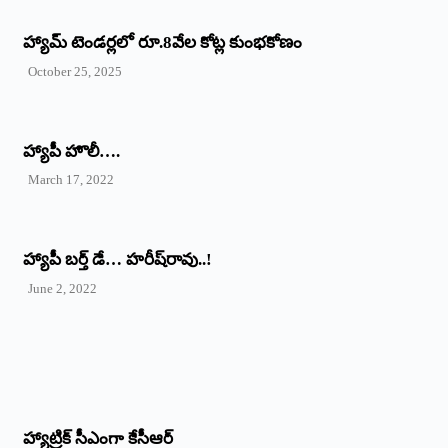
హ్యామ్‌ ‌టెండర్లలో రూ.8వేల కోట్ల కుంభకోణం
October 25, 2025
హ్యాపీ హొలీ….
March 17, 2022
హ్యాపీ బర్త్ ‌డే… హరీష్‌రావు..!
June 2, 2022
హ్యాట్రిక్‌ ‌సీఎంగా కేసీఆర్‌