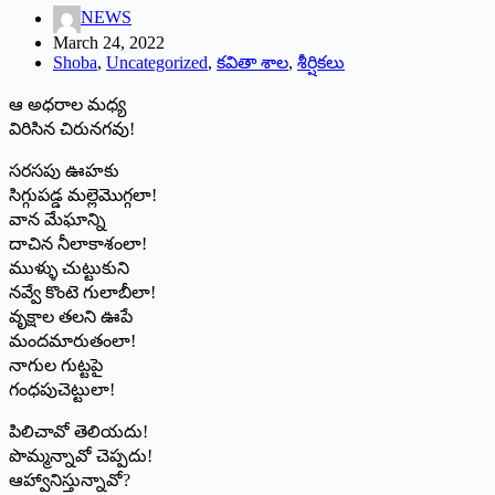
NEWS
March 24, 2022
Shoba
,
Uncategorized
,
కవితా శాల
,
శీర్షికలు
ఆ అధరాల మధ్య
విరిసిన చిరునగవు!
సరసపు ఊహకు
సిగ్గుపడ్డ మల్లెమొగ్గలా!
వాన మేఘాన్ని
దాచిన నీలాకాశంలా!
ముళ్ళు చుట్టుకుని
నవ్వే కొంటె గులాబీలా!
వృక్షాల తలని ఊపే
మందమారుతంలా!
నాగుల గుట్టపై
గంధపుచెట్టులా!
పిలిచావో తెలియదు!
పొమ్మన్నావో చెప్పదు!
ఆహ్వానిస్తున్నావో?