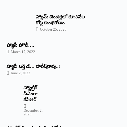
హ్యామ్‌ ‌టెండర్లలో రూ.8వేల
కోట్ల కుంభకోణం
October 25, 2025
హ్యాపీ హొలీ….
March 17, 2022
హ్యాపీ బర్త్ ‌డే… హరీష్‌రావు..!
June 2, 2022
హ్యాట్రిక్‌
‌సీఎంగా
కేసీఆర్‌
December 2,
2023