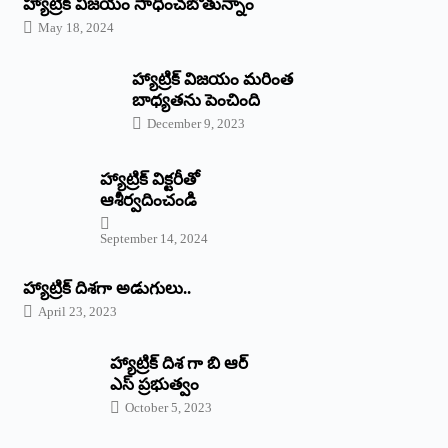
హ్యాట్రిక్‌ విజయం సాధించబోతున్నాం
May 18, 2024
హ్యాట్రిక్ విజయం మరింత
బాధ్యతను పెంచింది
December 9, 2023
హ్యాట్రిక్‌ ‌విక్టరీతో
ఆశీర్వదించండి
September 14, 2024
‌హ్యాట్రిక్‌ ‌దిశగా అడుగులు..
April 23, 2023
హ్యాట్రిక్ దిశ గా బి ఆర్
ఎస్ ప్రభుత్వం
October 5, 2023