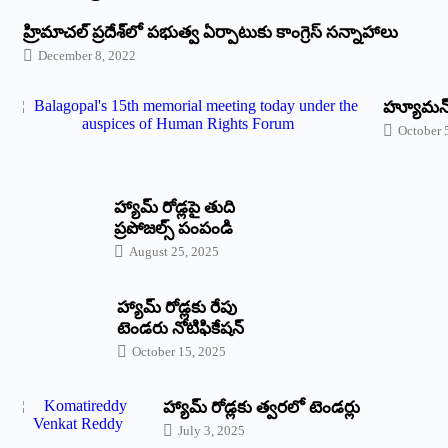
‌హ్రిమాచల్‌ ‌ప్రదేశ్‌లో పభుత్వ ఏర్పాటుకు కాంగ్రెస్‌ ‌సన్నాహాలు
December 8, 2022
హ్యూమన్‌ 
October 
హ్యామ్‌ రోడ్లపై తుది
ప్రపోజల్స్‌ పంపండి
August 25, 2025
హ్యామ్‌ రోడ్లకు రేపు
టెండరు నోటిఫికేషన్‌
October 15, 2025
హ్యామ్‌ రోడ్లకు త్వరలో టెండర్లు
July 3, 2025