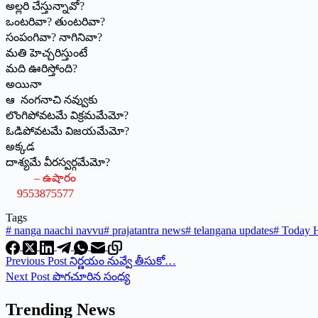
అల్లరి చేస్తున్నావో?
ఒంటరివా? తుంటరివా?
సంపంగివా? నాగినివా?
మతి హెచ్చరిస్తుంటే
మది ఊరిస్తోంది?
అయినా
ఆ నంగనాచి నవ్వుకు
లొంగిపోవటమే విక్రమమేమో?
ఓడిపోవటమే విజయమేమో?
అక్కడ
దాశ్యమే వీరస్వర్గమేమో?
– ఉషారం
9553875577
Tags
#
nanga naachi navvu
#
prajatantra news
#
telangana updates
#
Today H
Previous
Post
నిర్ణయం నువ్వే తీసుకో…
Next
Post
పొగచూరిన సంధ్య
Trending News