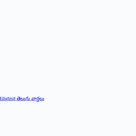
ilights
#
తెలుగు వార్తలు