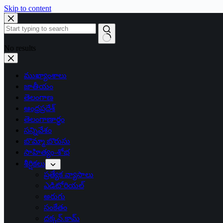
Skip to content
No results
ముఖ్యాంశాలు
జాతీయం
తెలంగాణ
ఆంధ్రప్రదేశ్
తెలంగాణార్థం
సన్నివేశం
బొమ్మా బొరుసు
సాహిత్యం-శోభ
శీర్షికలు
ప్రత్యేక వ్యాసాలు
ఎడిటోరియల్
అరుగు
సంకేతం
దక్కన్.కామ్