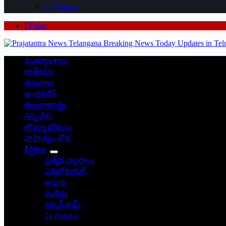
24 గంటలు
EPaper
ముఖ్యాంశాలు
జాతీయం
తెలంగాణ
ఆంధ్రప్రదేశ్
తెలంగాణార్థం
సన్నివేశం
బొమ్మా బొరుసు
సాహిత్యం-శోభ
శీర్షికలు
ప్రత్యేక వ్యాసాలు
ఎడిటోరియల్
అరుగు
సంకేతం
దక్కన్.కామ్
24 గంటలు