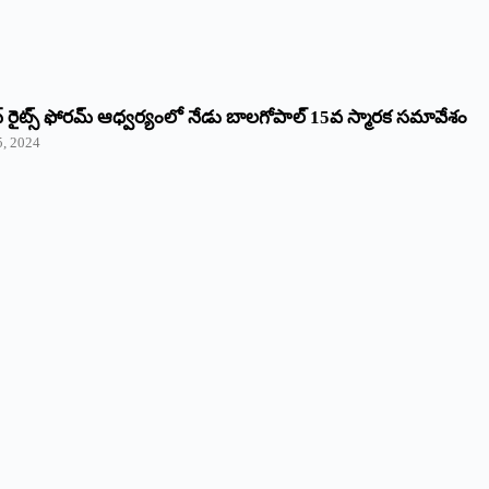
రైట్స్‌ ఫోరమ్‌ ఆధ్వర్యంలో నేడు బాలగోపాల్‌ 15వ స్మారక సమావేశం
5, 2024