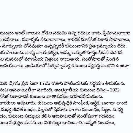
కుటుంబం అంటే నాలుగు గోడల నడుమ ఉన్న గదులు కాదు. ప్రేమానురాగాల
ు లేపనాలు, సవాళ్ళకు సమాధానాలు, శారీరక మానసిక వికాస సోపానాలు,
 మార్పులకు లోనవుతూ ఉన్నప్పటికీ కుటుంబానికి ప్రత్యామ్నాయం లేదు.
చించుకు పోయింది. నాన్న నాయకత్వం, అమ్మ అమృత హస్తం నీడన ఎదిగిన
పిల్లల మనసుల్లో మానవీయ విత్తులు నాటుతారు. సంతోషాలతో నిండిన
సభ్యులే అవయవాలు.ఇండియాలో పితృస్వామ్య కుటుంబ వ్యవస్థ నెలకొని ఉంటూ
ిలి డే)’ను ప్రతి ఏటా 15 మే రోజున పాటించుటకు నిర్ణయం తీసుకుంది.
ుపుకొనుట ఆనవాయితీగా మారింది. అంతర్జాతీయ కుటుంబ దినం – 2022
శారీరక మానసిక విలాసానికి కుటుంబ వాతావరణం దోహదపడుతుంది.
న కారకులు అవుతారు. కుటుంబ అభివృద్ధికి సాంఘీక, ఆర్థిక, జనాభా లాంటి
మధ్య జీవిత బంధం, పిల్లలతో ప్రేమానురాగాల సంబంధం, పిల్లల మధ్య
ివరించడం, కుటుంబ సభ్యులు కలిసి ఆటపాటలతో సంతోషంగా గడపడం,
ుటుంబ సభ్యుల మనసులు విరిగినట్లు భావించాలి. ఉన్నత విలువలు,