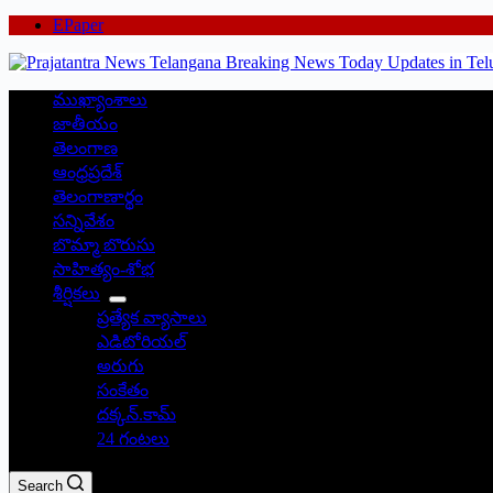
EPaper
ముఖ్యాంశాలు
జాతీయం
తెలంగాణ
ఆంధ్రప్రదేశ్
తెలంగాణార్థం
సన్నివేశం
బొమ్మా బొరుసు
సాహిత్యం-శోభ
శీర్షికలు
ప్రత్యేక వ్యాసాలు
ఎడిటోరియల్
అరుగు
సంకేతం
దక్కన్.కామ్
24 గంటలు
Search