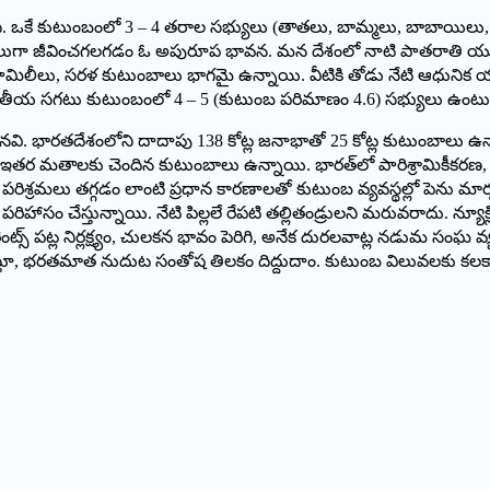
ి. ఒకే కుటుంబంలో 3 – 4 తరాల సభ్యులు (తాతలు, బామ్మలు, బాబాయిల
ుగా జీవించగలగడం ఓ అపురూప భావన. మన దేశంలో నాటి పాతరాతి యుగం న
ఫామిలీలు, సరళ కుటుంబాలు భాగమై ఉన్నాయి. వీటికి తోడు నేటి ఆధునిక యు
ారతీయ సగటు కుటుంబంలో 4 – 5 (కుటుంబ పరిమాణం 4.6) సభ్యులు ఉంటున
భారతదేశంలోని దాదాపు 138 కోట్ల జనాభాతో 25 కోట్ల కుటుంబాలు ఉన్నాయన
 పాటు ఇతర మతాలకు చెందిన కుటుంబాలు ఉన్నాయి. భారత్‌లో పారిశ్రామికీకరణ
ిశ్రమలు తగ్గడం లాంటి ప్రధాన కారణాలతో కుటుంబ వ్యవస్థల్లో పెను మార్పలు
సం చేస్తున్నాయి. నేటి పిల్లలే రేపటి తల్లితండ్రులని మరువరాదు. న్యూక్లియర్
రెంట్స్ ‌పట్ల నిర్లక్ష్యం, చులకన భావం పెరిగి, అనేక దురలవాట్ల నడుమ సంఘ
ిస్తూ, భరతమాత నుదుట సంతోష తిలకం దిద్దుదాం. కుటుంబ విలువలకు కలక