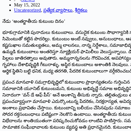
May 15, 2022
Uncategorized
,
ప్రత్యేక వ్యాసాలు
,
శీర్షికలు
నేడు ‘అంతర్జాతీయ కుటుంబ దినం’
భూకుగ్రామానికి పునాదులు కుటుంబాలు. వసుదైక కుటుంబ సౌభాగ్యాని
సిమెంటుతో కట్టిన పొదరిల్లు. కుటుంబం అంటే నవ్వులు, అనుబంధాలు,
కష్టసుఖాల సమతుల్యతలు, అమ్మ లాలనలు, నాన్న నిర్దేశాలు, సమాజాభివృద
ఉమ్మడి కుటుంబాలు అంతరిస్తూ న్యూక్లియర్‌ ‌ఫామిలీలు వెలుస్తున్నాయ
పిల్లలు జాతిరత్నాలు అవుతారు. అమ్మనాన్ననలను గౌరవించక, అపహాస్యం చ
గృహాలు దేశాభివృద్ధికి గీటురాళ్ళు. అస్థిర కుటుంబాలు అశాంతికి నెల
ఆర్థిక స్థితిని బట్టి ధనిక, మధ్య తరగతి, పేదరిక కుటుంబాలుగా వర్గీకరించబ
ప్రపంచ మానవాళి సమగ్రాభివృద్ధిలో కుటుంబాల ప్రాధాన్యతలను గుర్తించి
సమాజానికి యూనిట్‌ ‌కుటుంబమని, కుటుంబ అభివృద్ధే సమాజ అభివృద్ధిన
నినాదంగా ‘వన్‌ ‌డే ఆఫ్‌ ‌పీస్‌’ అనే అంశాన్ని తీసుకు న్నారు. తల్లితం
ప్రపంచవ్యాప్తంగా మానవాళి ఎదుర్కొంటున్న పేదరికం, నిరక్షరాస్యత, అవిద
అంశాలు ప్రభావితం చేస్తాయి. కుటుంబాన్ని బలీయం చేసినపుడు సమాజం న
సోదర రక్తసంబంధాలు పటిష్టంగా నెలకొని ఉంటాయి. అంతర్జాతీయ కుటుంబ
విభేదాలను శాంతియుతంగా పరిష్కరించుకోవడం లాంటివి పాటిస్తారు. సమాజ
సామాజిక సంఘీభావాలకు కుటుంబ వ్యవస్థ అతి ప్రధానమైనది. కుటుంబాల ప