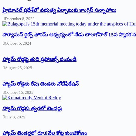
‌హ్రిమాచల్‌ ‌ప్రదేశ్‌లో పభుత్వ ఏర్పాటుకు కాంగ్రెస్‌ ‌సన్నాహాలు
December 8, 2022
హ్యూమన్‌ రైట్స్‌ ఫోరమ్‌ ఆధ్వర్యంలో నేడు బాలగోపాల్‌ 15వ స్మారక
October 5, 2024
హ్యామ్‌ రోడ్లపై తుది ప్రపోజల్స్‌ పంపండి
August 25, 2025
హ్యామ్‌ రోడ్లకు రేపు టెండరు నోటిఫికేషన్‌
October 15, 2025
హ్యామ్‌ రోడ్లకు త్వరలో టెండర్లు
July 3, 2025
హ్యామ్‌ ‌టెండర్లలో రూ.8వేల కోట్ల కుంభకోణం