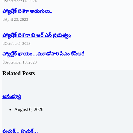
September 14, 2024
‌హ్యాట్రిక్‌ ‌దిశగా అడుగులు..
April 23, 2023
హ్యాట్రిక్ దిశ గా బి ఆర్ ఎస్ ప్రభుత్వం
October 5, 2023
హ్యాట్రిక్‌ ‌ఖాయం…మూడోసారి సీఎం కేసీఆరే
September 13, 2023
Related Posts
అసంపూర్తి
August 6, 2026
పుచుక్… పుచుక్…