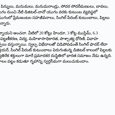
ు, పిన్నులు, మనుమలు, మనుమరాండ్రు, సోదర సోదరీమణులు, బావలు,
ుంచి నేటి డిజిటల్‌-‌నానో యుగం వరకు కుటుంబ వ్యవస్థలో
గంలో ప్రేమజంటల సహజీవనాలు, సింగిల్‌ ‌పేరంట్‌ ‌కుటుంబాలు, పిల్లలు
్నారు.
ి అంచనా. వీటిలో 20 కోట్లు హిందూ, 3 కోట్ల ముస్లిమ్‌, 6.3
, పట్టణీకరణ, విద్య, మహిళాసాధికారత, పాశ్చాత్య ధోరిణి, వివాహ
 వస్తున్నాయి. స్వల్ప విభేదాలతో విడిపోవడంతే సింగిల్‌ ‌ఫాదర్‌ ‌లేదా
‌, ‌సింగిల్‌ ‌పేరంట్‌ ‌కుటుంబాలు పెరుగుతున్న డిజిటల్‌ ‌కాలంలో పిల్లలకు
 వ్యతిరేక శక్తులుగా మారే ప్రమాదకర దుస్థితిలో భారత సమాజం నేడు ఉన్నది.
ాలం పట్టం కడుతూ గృహాన్ని స్వర్గసీమగా మలుచుకుందాం.