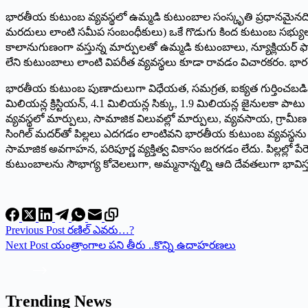
భారతీయ కుటుంబ వ్యవస్థలో ఉమ్మడి కుటుంబాల సంస్కృతి ప్రధానమైనద
మరదులు లాంటి సమీప సంబంధీకులు) ఒకే గొడుగు కింద కుటుంబ సభ్యుల
కాలానుగుణంగా వస్తున్న మార్పులతో ఉమ్మడి కుటుంబాలు, న్యూక్లియర్‌ ‌
లేని కుటుంబాలు లాంటి విపరీత వ్యవస్థలు కూడా రావడం విచారకరం. భ
భారతీయ కుటుంబ పుణాదులుగా విధేయత, సమగ్రత, ఐక్యత గుర్తించబడినవి. 
‌మిలియన్ల క్రిస్టియన్‌, 4.1 ‌మిలియన్ల సిక్కు, 1.9 మిలియన్ల జైనులకా
వ్యవస్థలో మార్పులు, సామాజిక విలువల్లో మార్పులు, వ్యవసాయ, గ్రామీణ పర
సింగిల్‌ ‌మదర్‌తో పిల్లలు ఎదగడం లాంటివని భారతీయ కుటుంబ వ్యవస్థను పరిహా
సామాజిక అవగాహన, పరిపూర్ణ వ్యక్తిత్వ వికాసం జరగడం లేదు. పిల్లల్లో పే
కుటుంబాలను సౌభాగ్య కోవెలలుగా, అమ్మనాన్నల్ని ఆది దేవతలుగా భావ
Previous
Post
రణిల్‌ ఎవరు…?
Next
Post
యంత్రాంగాల పని తీరు ..కొన్ని ఉదాహరణలు
Trending News