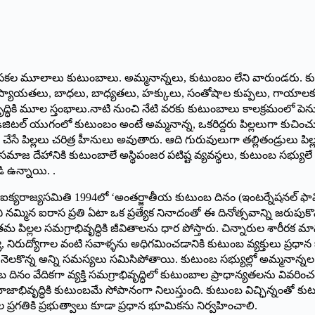
కి సకల మూలాలు కుటుంబాలు. అమ్మనాన్నలు, కుటుంబం లేని వారుండరు. 
 ఆప్యాయతలు, బాధలు, బాధ్యతలు, హక్కులు, సంతోషాల కుప్పలు, గాయాలక
్ధికి మూల స్తంభాలు.నాటి నుంచి నేటి వరకు కుటుంబాలు కాలక్రమంలో పెను
ి. డిజిటల్‌ ‌యుగంలో కుటుంబం అంటే అమ్మనాన్న, ఒకరిద్దరు పిల్లలుగా కు
ేసే పిల్లలు చరిత్ర హీనులు అవుతారు. ఆది గురువులుగా తల్లితండ్రులు 
వులు. సమాజ దేహానికి కుటుంబాలే అస్థిపంజర పటిష్ట వ్యవస్థలు, కుటుంబ 
డి ఉన్నాయి. .
న ఐక్యరాజ్యసమితి 1994లో ‘అంతర్జాతీయ కుటుంబ దినం (ఇంటర్నేషనల్‌ ‌ఫామ
ి నమ్మిన ఐరాస ప్రతి ఏటా ఒక ప్రత్యేక నినాదంతో ఈ దినోత్సవాన్ని జర
డ్రులు తమ పిల్లల సమగ్రాభివృద్ధికి జీవితాలను ధార పోస్తారు. చిన్నారుల 
్య, నిరుద్యోగాల వంటి సవాళ్ళను అధిగమించడానికి కుటుంబ వ్యక్తులు ప్రధా
ెలకొన్న అన్ని సమస్యలు సమిసిపోతాయి. కుటుంబ సభ్యుల్లో అమ్మనాన్నల 
 దినం వేదికగా వ్యక్తి సమగ్రాభివృద్ధిలో కుటుంబాల ప్రాధాన్యతలను వ
ాభివృద్ధికి కుటుంబమే సోపానంగా నిలుస్తుంది. కుటుంబ విచ్ఛిన్నంతో క
్రగతికి ప్రభుత్వాలు కూడా ప్రధాన భూమికను నిర్వహించాలి.