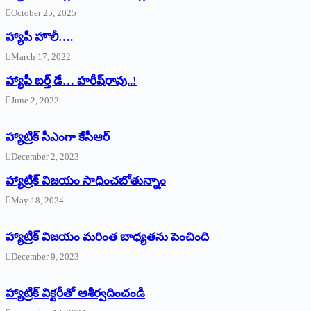
October 25, 2025
హ్యాపీ హొలీ….
March 17, 2022
హ్యాపీ బర్త్ ‌డే… హరీష్‌రావు..!
June 2, 2022
హ్యాట్రిక్‌ ‌సీఎంగా కేసీఆర్‌
December 2, 2023
హ్యాట్రిక్‌ విజయం సాధించబోతున్నాం
May 18, 2024
హ్యాట్రిక్ విజయం మరింత బాధ్యతను పెంచింది
December 9, 2023
హ్యాట్రిక్‌ ‌విక్టరీతో ఆశీర్వదించండి