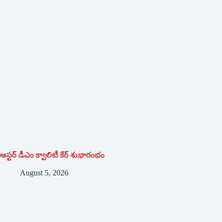
ఆస్టర్ డీఎం క్వాలిటీ కేర్ శుభారంభం
August 5, 2026