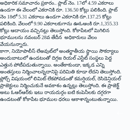
అధికారిక సమాచారం ప్రకారం.. ప్లాట్‌ ‌నెం. 17లో 4.59 ఎకరాలు
ఉండగా ఈ వేలంలో ఎకరానికి రూ. 136.50 కోట్లు పలికింది. ప్లాట్‌
‌నెం 18లో 5.31 ఎకరాలు ఉండగా ఎకరానికి రూ.137.25 కోట్లు
పలికింది. వేలంలో 9.90 ఎకరాలకుగాను ఊఓఆంకి రూ.1,355.33
కోట్లు ఆదాయం వచ్చినట్లు తెలుస్తోంది. కోకాపేటలో మిగిలిన
భూములను నవంబర్‌ 28‌వ తేదీన అధికారులు వేలం
వేయనున్నారు.
కాగా, నియోపొలీస్‌ ‌లేఅవుట్‌లో అంతర్జాతీయ స్థాయి సౌకర్యాలు
అందుబాటులో ఉండటంతో దిగ్గజ రియల్‌ ఎస్టేట్‌ ‌సంస్థలు పెద్ద
ఎత్తున పోటీపడుతున్నాయి. అంతేకాకుండా, ఇక్కడ ఎన్ని
అంతస్తులు నిర్మించాలన్నదానిపై పరిమితి కూడా లేదని తెలుస్తోంది.
ప్లోర్స్ ‌విషయంలో లిమిట్‌ ‌లేకపోవడంతో కమర్షియల్‌, ‌రెసిడెన్షియల్‌
‌ప్రాజెక్టులు నిర్మించుకునే అవకాశం ఉన్నట్లు తెలుస్తోంది. ఈ ప్రాజెక్ట్
అటు ఓఆర్‌ఆర్‌కు ఇటు రాయదుర్గం ఐటి కంపెనీలకు దగ్గరగా
ఉండటంతో కోకాపేట భూముల ధరలు ఆకాశాన్నంటుతున్నాయి.