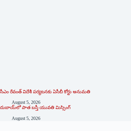
సీఎం రేవంత్ విదేశీ పర్యటనకు ఏసీబీ కోర్టు అనుమతి
August 5, 2026
దుబాయ్‌లో పాత బ‌స్తీ యువతి మిస్సింగ్
August 5, 2026