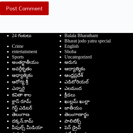
Post Comment
24 గంటలు
Balala Bharatham
Bharat jodo yatra special
Crime
English
entertainment
Shoba
Sports
Uncategorized
అంతర్జాతీయం
అరుగు
అవర్గీకృతం
ఆద్యాత్మికం
ఆధ్యాత్మికం
ఆంధ్రప్రదేశ్
ఆరోగ్య శ్రీ
ఎడిటోరియల్
ఎన్నారై
ఎలమంద
కవితా శాల
క్రీడలు
క్లాస్ రూమ్
ఖుల్లమ్ ఖుల్లా
గెస్ట్ ఎడిటర్
జాతీయం
తెలంగాణ
తెలంగాణార్థం
దక్కన్.కామ్
పాలిటిక్స్
పీపుల్స్ ‌మీడియా
పెన్ డ్రైవ్