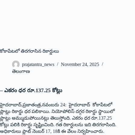
కోకాపేటలో తిరగరాసిన రికార్డులు
prajatantra_news
November 24, 2025
తెలంగాణ
– ఎకరం ధర రూ.137.25 కోట్లు
హైదరాబాద్‌,‌ప్రజాతంత్ర,నవంబరు 24: హైదరాబాద్‌ ‌కోకాపేటలో
ప్లాట్లు రికార్డు ధర పలికాయి. నియోపోలిస్‌ ‌దగ్గర రికార్డు స్థాయిలో
ప్లాట్లు అమ్ముడుపోయినట్లు తెలుస్తోంది. ఎకరం ధర రూ.137.25
కోట్లు పలికి రికార్డు సృష్టించింది. గత రికార్డులను ఇది తిరగరాసింది.
అధికారులు ప్లాట్‌ ‌నెంబర్‌ 17, 18‌కి ఈ వేలం నిర్వహించారు.