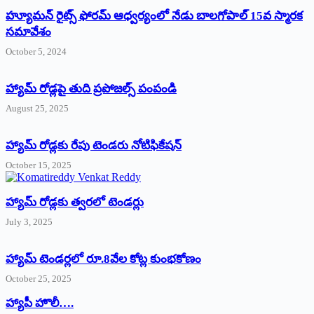
హ్యూమన్‌ రైట్స్‌ ఫోరమ్‌ ఆధ్వర్యంలో నేడు బాలగోపాల్‌ 15వ స్మారక
సమావేశం
October 5, 2024
హ్యామ్‌ రోడ్లపై తుది ప్రపోజల్స్‌ పంపండి
August 25, 2025
హ్యామ్‌ రోడ్లకు రేపు టెండరు నోటిఫికేషన్‌
October 15, 2025
హ్యామ్‌ రోడ్లకు త్వరలో టెండర్లు
July 3, 2025
హ్యామ్‌ ‌టెండర్లలో రూ.8వేల కోట్ల కుంభకోణం
October 25, 2025
హ్యాపీ హొలీ….