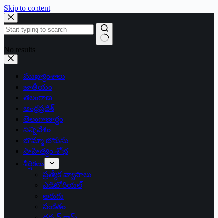
Skip to content
No results
ముఖ్యాంశాలు
జాతీయం
తెలంగాణ
ఆంధ్రప్రదేశ్
తెలంగాణార్థం
సన్నివేశం
బొమ్మా బొరుసు
సాహిత్యం-శోభ
శీర్షికలు
ప్రత్యేక వ్యాసాలు
ఎడిటోరియల్
అరుగు
సంకేతం
దక్కన్.కామ్