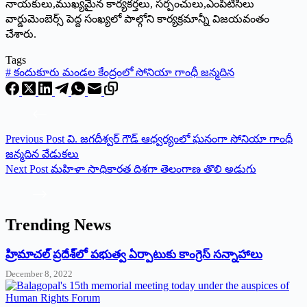
నాయకులు,ముఖ్యమైన కార్యకర్తలు, సర్పంచులు,ఎంపీటీసీలు
వార్డుమెంబెర్స్ పెద్ద సంఖ్యలో పాల్గోని కార్యక్రమాన్నీ విజయవంతం
చేశారు.
Tags
#
కందుకూరు మండల కేంద్రంలో సోనియా గాంధీ జన్మదిన
Previous
Post
వి. జగదీశ్వర్ గౌడ్ ఆధ్వర్యంలో ఘనంగా సోనియా గాంధీ
జన్మదిన వేడుకలు
Next
Post
మహిళా సాధికారత దిశగా తెలంగాణ తొలి అడుగు
Trending News
‌హ్రిమాచల్‌ ‌ప్రదేశ్‌లో పభుత్వ ఏర్పాటుకు కాంగ్రెస్‌ ‌సన్నాహాలు
December 8, 2022