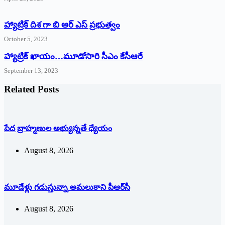
హ్యాట్రిక్ దిశ గా బి ఆర్ ఎస్ ప్రభుత్వం
October 5, 2023
హ్యాట్రిక్‌ ‌ఖాయం…మూడోసారి సీఎం కేసీఆరే
September 13, 2023
Related Posts
పేద బ్రాహ్మణుల అభ్యున్నతే ధ్యేయం
August 8, 2026
మూడేళ్లు గ‌డుస్తున్నా అమ‌లుకాని పీఆర్‌సీ
August 8, 2026