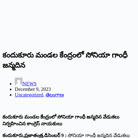
కందుకూరు మండల కేంద్రంలో సోనియా గాంధీ
జన్మదిన
NEWS
December 9, 2023
Uncategorized
,
తెలంగాణ
కందుకూరు మండల కేంద్రంలో సోనియా గాంధీ జన్మదిన వేడుకలు
నిర్వహించిన కాంగ్రెస్ నాయకులు
కందుకూరు,ప్రజాతంత్ర,డిసెంబర్ 9 :
సోనియా గాంధీ జన్మదిన వేడుకలు