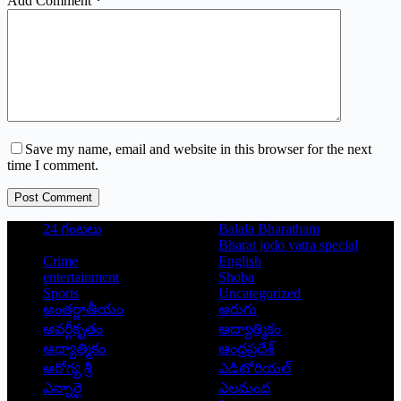
Add Comment
*
Save my name, email and website in this browser for the next
time I comment.
Post Comment
24 గంటలు
Balala Bharatham
Bharat jodo yatra special
Crime
English
entertainment
Shoba
Sports
Uncategorized
అంతర్జాతీయం
అరుగు
అవర్గీకృతం
ఆద్యాత్మికం
ఆధ్యాత్మికం
ఆంధ్రప్రదేశ్
ఆరోగ్య శ్రీ
ఎడిటోరియల్
ఎన్నారై
ఎలమంద