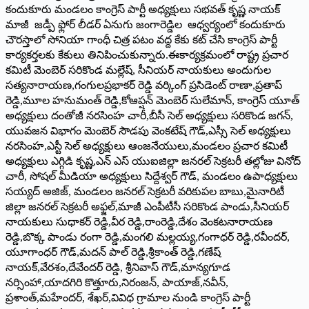
కందుకూరు మండలం కాంగ్రెస్ పార్టీ అధ్యక్షులు సభవత్ కృష్ణ నాయక్
మాజీ జడ్పీ ఫ్లోర్ లీడర్ ఏనుగు జంగారెడ్డిల ఆధ్వర్యంలో కందుకూరు
చౌరస్తాలో సోనియా గాంధీ చిత్ర పటం వద్ద కేకు కట్ చేసి కాంగ్రెస్ పార్టీ
కార్యకర్తలకు కేకులు తినిపించుకున్నారు.ఈకార్యక్రమం
లో రాష్ట్ర ప్రచార
కమిటీ మెంబెర్ సరికొండ మల్లేష్, సీనియర్ నాయకులు అందుగుల
సత్యనారాయణ,గంగులప్రభాకర్ రెడ్డి వర్కింగ్ ప్రసిడెంట్ రాణా,ప్రతాప్
రెడ్డి,మూల హనుమంత్ రెడ్డి,కోఆప్షన్ మెంబెర్ సులేమాన్, కాంగ్రెస్ యూత్
అధ్యక్షులు దంతోజీ నరసింహ చారీ,బీసీ సెల్ అధ్యక్షులు సరికొండ జగన్,
యువజన విభాగం మెంబెర్ సౌడపు వెంకటేష్ గౌడ్,ఎస్సీ సెల్ అధ్యక్షులు
నరసింహ,ఎస్టీ సెల్ అధ్యక్షులు ఆంజనేయులు,మండలం ప్రచార కమిటీ
అధ్యక్షులు ఎగ్గిడి కృష్ణ,ఎన్ ఎస్ యుఐజిల్లా జనరల్ సెక్రటరీ తల్లోజు వినోద్
చారీ, సోషల్ మీడియా అధ్యక్షులు సిద్దేశ్వర్ గౌడ్, మండలం ఉపాధ్యక్షులు
సయ్యద్ అజిజ్, మండలం జనరల్ సెక్రటరీ వరికుపల బాబు,మైనారిటీ
జిల్లా జనరల్ సెక్రటరీ అఫ్జల్,మాజీ ఎంపీటీసీ సరికొండ పాండు,సీనియర్
నాయకులు సుధాకర్ రెడ్డి,వీర రెడ్డి,రాంరెడ్డి,దేశం వెంకటనారాయణ
రెడ్డి,బొక్క పాండు రంగా రెడ్డి,మంగలి మల్లయ్య,గంగాధర్ రెడ్డి,రవీందర్,
యూగాంధర్ గౌడ్,మదన్ పాల్ రెడ్డి,శ్రీకాంత్ రెడ్డి,గణేష్
నాయక్,వేరశం,దేవేందర్ రెడ్డి, శ్రీనివాస్ గౌడ్,మాన్యగూడ
నర్సింహా,యాదగిరి కొత్తూరు,నిరంజన్, పాయాజ్,నవీన్,
ప్రశాంత్,మహేందర్, శేఖర్,వివిధ గ్రామాల నుండి కాంగ్రెస్ పార్టీ