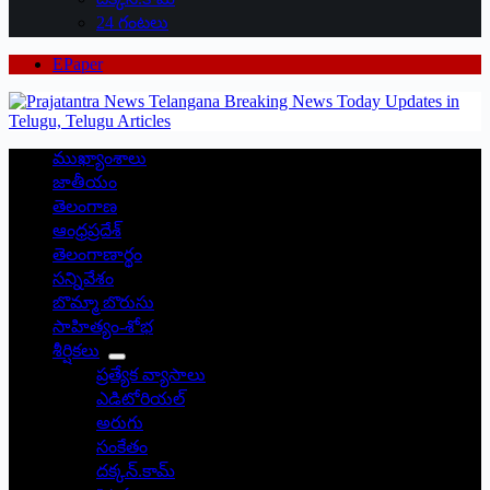
24 గంటలు
EPaper
ముఖ్యాంశాలు
జాతీయం
తెలంగాణ
ఆంధ్రప్రదేశ్
తెలంగాణార్థం
సన్నివేశం
బొమ్మా బొరుసు
సాహిత్యం-శోభ
శీర్షికలు
ప్రత్యేక వ్యాసాలు
ఎడిటోరియల్
అరుగు
సంకేతం
దక్కన్.కామ్