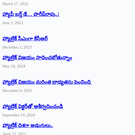
March 17, 2022
హ్యాపీ బర్త్ ‌డే… హరీష్‌రావు..!
June 2, 2022
హ్యాట్రిక్‌ ‌సీఎంగా కేసీఆర్‌
December 2, 2023
హ్యాట్రిక్‌ విజయం సాధించబోతున్నాం
May 18, 2024
హ్యాట్రిక్ విజయం మరింత బాధ్యతను పెంచింది
December 9, 2023
హ్యాట్రిక్‌ ‌విక్టరీతో ఆశీర్వదించండి
September 14, 2024
‌హ్యాట్రిక్‌ ‌దిశగా అడుగులు..
April 23, 2023