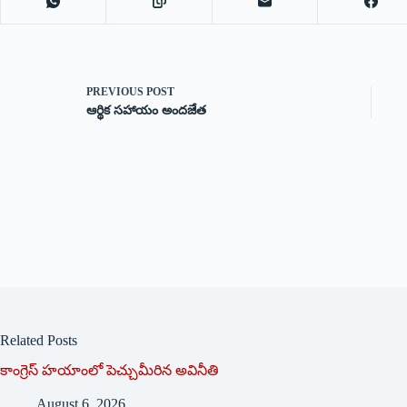
PREVIOUS
POST
ఆర్థిక సహాయం అందజేత
Related Posts
కాంగ్రెస్ హయాంలో పెచ్చుమీరిన అవినీతి
August 6, 2026