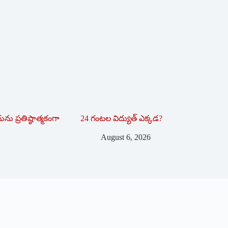
ను ప్రతిష్ఠాత్మకంగా
24 గంటల విద్యుత్ ఎక్కడ?
August 6, 2026