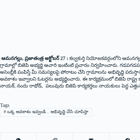
ఆమనగల్లు, ప్రజాతంత్ర అక్టోబర్ 27 :
కల్వకుర్తి నియోజకవర్గంలోని ఆమనగల్లు
గ్రామాల్లో బిజెపి అభ్యర్థి ఆచారి ఇంటింటి ప్రచారం నిర్వహించారు. గడపగడపకు
అసెంబ్లీకి పంపిస్తే మీ సమస్యలపై పోరాటం చేసి గ్రామాలను అభివృద్ధి పరు
అవకాశం ఇవ్వాలని ఓటర్లను అభ్యర్థించారు. ఈ కార్యక్రమంలో బిజెపి రాష్ట్ర క
నాయక్, నందు రాథోడ్, పలువురు బిజెపి కార్యకర్తలు నాయకులు పెద్ద ఎత్త
Tags
#
ఒక్క అవకాశం ఇవ్వండి... అభివృద్ధి చేసి చూపిస్తా