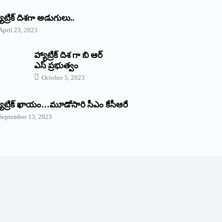
యాట్రిక్‌ ‌దిశగా అడుగులు..
April 23, 2023
హ్యాట్రిక్ దిశ గా బి ఆర్
ఎస్ ప్రభుత్వం
October 5, 2023
యాట్రిక్‌ ‌ఖాయం…మూడోసారి సీఎం కేసీఆరే
September 13, 2023