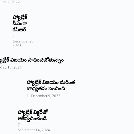
June 2, 2022
హ్యాట్రిక్‌
‌సీఎంగా
కేసీఆర్‌
December 2,
2023
యాట్రిక్‌ విజయం సాధించబోతున్నాం
May 18, 2024
హ్యాట్రిక్ విజయం మరింత
బాధ్యతను పెంచింది
December 9, 2023
హ్యాట్రిక్‌ ‌విక్టరీతో
ఆశీర్వదించండి
September 14, 2024