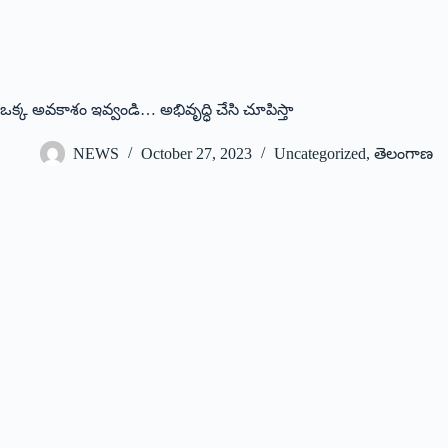
ఒక్క అవకాశం ఇవ్వండి… అభివృద్ధి చేసి చూపిస్తా
NEWS
October 27, 2023
Uncategorized
,
తెలంగాణ