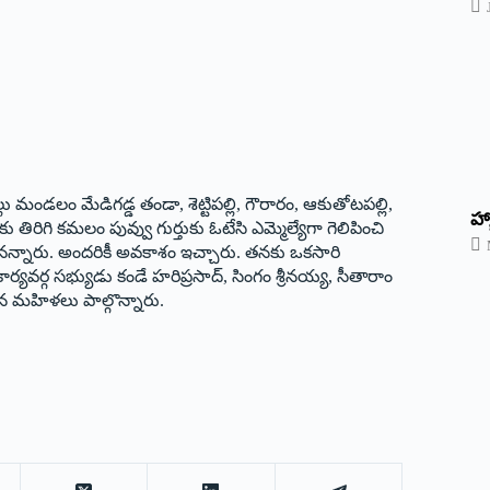
 మండలం మేడిగడ్డ తండా, శెట్టిపల్లి, గౌరారం, ఆకుతోటపల్లి,
హ్
 తిరిగి కమలం పువ్వు గుర్తుకు ఓటేసి ఎమ్మెల్యేగా గెలిపించి
స్తానన్నారు. అందరికీ అవకాశం ఇచ్చారు. తనకు ఒకసారి
ార్యవర్గ సభ్యుడు కండే హరిప్రసాద్, సింగం శ్రీనయ్య, సీతారాం
ున మహిళలు పాల్గొన్నారు.