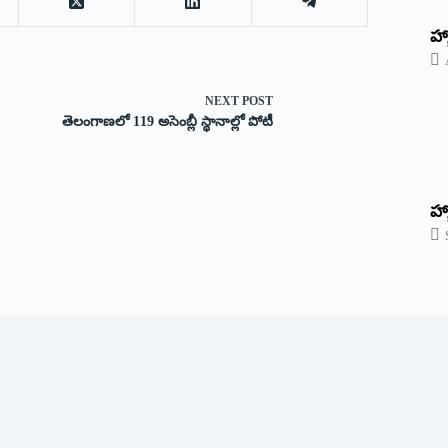
‌హ్
NEXT
POST
తెలంగాణలో 119 అసెంబ్లీ స్థానాల్లో పోటీ
హ్