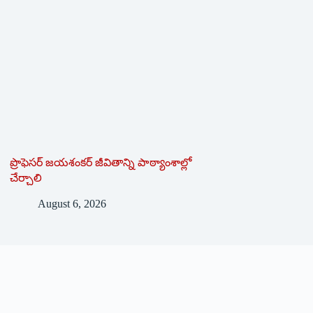
ప్రొఫెసర్ జయశంకర్ జీవితాన్ని పాఠ్యాంశాల్లో
చేర్చాలి
August 6, 2026