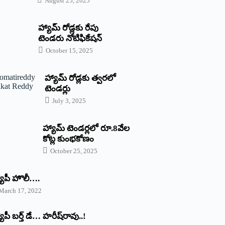
August 25, 2025
హ్యామ్‌ రోడ్లకు రేపు
టెండరు నోటిఫికేషన్‌
October 15, 2025
హ్యామ్‌ రోడ్లకు త్వరలో
టెండర్లు
July 3, 2025
హ్యామ్‌ ‌టెండర్లలో రూ.8వేల
కోట్ల కుంభకోణం
October 25, 2025
యాపీ హొలీ….
March 17, 2022
యాపీ బర్త్ ‌డే… హరీష్‌రావు..!