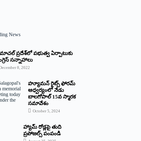
ding News
్రిమాచల్‌ ‌ప్రదేశ్‌లో పభుత్వ ఏర్పాటుకు
గ్రెస్‌ ‌సన్నాహాలు
December 8, 2022
హ్యూమన్‌ రైట్స్‌ ఫోరమ్‌
ఆధ్వర్యంలో నేడు
బాలగోపాల్‌ 15వ స్మారక
సమావేశం
October 5, 2024
హ్యామ్‌ రోడ్లపై తుది
ప్రపోజల్స్‌ పంపండి