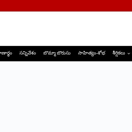
ణార్థం
సన్నివేశం
బొమ్మా బొరుసు
సాహిత్యం-శోభ
శీర్షికలు