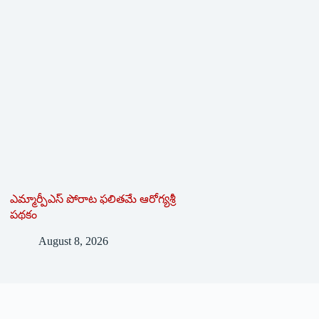
ఎమ్మార్పీఎస్ పోరాట ఫలితమే ఆరోగ్యశ్రీ
పథకం
August 8, 2026