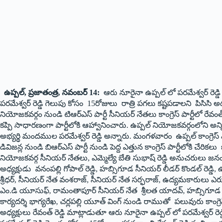
ఉప్పల్, ప్రజాతంత్ర, నవంబర్ 14:
ఆరు నూరైనా ఉప్ప‌ల్ లో ప‌ర‌మేశ్వ‌ర్ ర
ప‌ర‌మేశ్వ‌ర్ రెడ్డి గెలుపు కోసం 15రోజులు రాత్రి పగలు క‌ష్ట‌ప‌డాలని పిసిస
నియోజకవర్గం నుండి టిఆర్ఎస్ పార్టీ సీనియర్ నేతలు కాంగ్రెస్ పార్టీలో రేవంత్ ర
కప్పి సాధారణంగా పార్టీలోకి ఆహ్వానించారు. ఉప్ప‌ల్ నియోజ‌క‌వ‌ర్గంలోని అన్న
అభ్య‌ర్థి మందముల ప‌ర‌మేశ్వ‌ర్ రెడ్డి అన్నారు. మంగళవారం ఉప్పల్ కాంగ్రెస్ ఎ
డివిజ‌న్ల నుండి బిఆర్ఎస్ పార్టీ నుండి పెద్ద ఎత్తున కాంగ్రెస్ పార్టీలోకి చేరిక‌ల
నియోజకవర్గ సీనియ‌ర్ నేతలు, ఎమ్మెల్యే బేతి సుభాష్ రెడ్డి అనుచరులు జ‌నంప‌ల్ల
అధ్య‌క్షుడు వ‌నంప‌ల్లి గోపాల్ రెడ్డి, హ‌బ్సిగూడ సీనియ‌ర్ లీడ‌ర్ కొండ‌ల్ రెడ్డి,
శ్రీ‌ధ‌ర్, సీనియ‌ర్ నేత వంశ‌రాజ్, సీనియ‌ర్ నేత స‌ర్ఫ‌రాజ్, ఉద్య‌మ‌కారులు ఎరు
ఎం.డి యూసుఫ్, రామంతాపూర్ సీనియ‌ర్ నేత శ్రీ‌ల‌త యాద‌వ్, హ‌బ్సిగూడ డివిజ‌న
కార్య‌ద‌ర్శి భాగ్య‌రేఖ‌, చ‌ర్ల‌పల్లి యూత్ వింగ్ నుండి రాముతో ప‌లువురు కాంగ్ర
అధ్యక్షులు రేవంత్ రెడ్డి మాట్లాడుతూ ఆరు నూరైనా ఉప్ప‌ల్ లో ప‌ర‌మేశ్వ‌ర