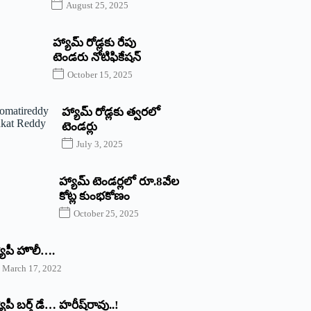
August 25, 2025
హ్యామ్‌ రోడ్లకు రేపు
టెండరు నోటిఫికేషన్‌
October 15, 2025
హ్యామ్‌ రోడ్లకు త్వరలో
టెండర్లు
July 3, 2025
హ్యామ్‌ ‌టెండర్లలో రూ.8వేల
కోట్ల కుంభకోణం
October 25, 2025
యాపీ హొలీ….
March 17, 2022
యాపీ బర్త్ ‌డే… హరీష్‌రావు..!