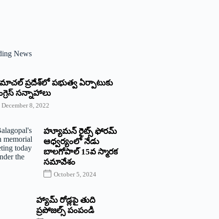
ding News
్రిమాచల్‌ ‌ప్రదేశ్‌లో పభుత్వ ఏర్పాటుకు
గ్రెస్‌ ‌సన్నాహాలు
December 8, 2022
హ్యూమన్‌ రైట్స్‌ ఫోరమ్‌
ఆధ్వర్యంలో నేడు
బాలగోపాల్‌ 15వ స్మారక
సమావేశం
October 5, 2024
హ్యామ్‌ రోడ్లపై తుది
ప్రపోజల్స్‌ పంపండి