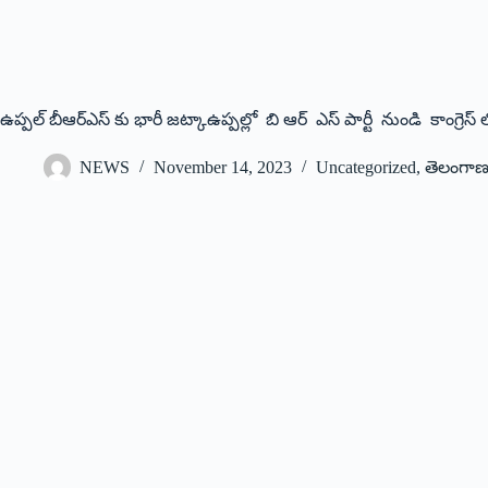
ఉప్పల్ బీఆర్ఎస్ కు భారీ జట్కాఉప్పల్లో బి ఆర్ ఎస్ పార్టీ నుండి కాంగ్రెస్ ల
NEWS
November 14, 2023
Uncategorized
,
తెలంగా