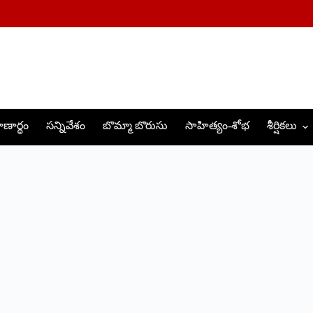
ణార్థం
సన్నివేశం
బొమ్మా బొరుసు
సాహిత్యం-శోభ
శీర్షికలు