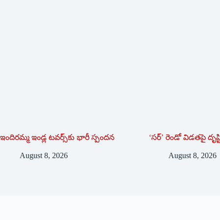
ఇందిరమ్మ ఇండ్ల టవర్స్‌కు భారీ స్పందన
‘సర్’ రెండో విడతపై దృష్
August 8, 2026
August 8, 2026