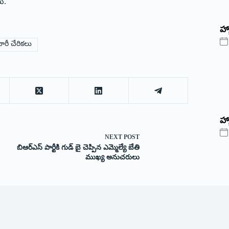
రు.
‌హ్
ారీ చేరిక‌లు
హ్
NEXT
POST
బిఆర్ఎస్ పార్టీకి గుడ్ బై చెప్పిన ఎమ్మెల్యే బేతి
ముఖ్య అనుచరులు