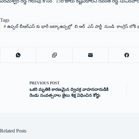
ప‌ర‌మేశ్వ‌ర్ రెడ్డి గెలుపు కోసం 15రోజులు క‌ష్ట‌ప‌డాల‌ని రేవంత్ రెడ్డి సుచించా
Tags
#
ఉప్పల్ బీఆర్ఎస్ కు భారీ జట్కాఉప్పల్లో బి ఆర్ ఎస్ పార్టీ నుండి కాంగ్రెస్ లోకి భ
PREVIOUS
POST
ఒకరి మృతికి కారణమైన ద్విచక్ర వాహనదారుడికి
రెండు సంవత్సరాల జైలు శిక్ష విధించిన కోర్టు
Related Posts