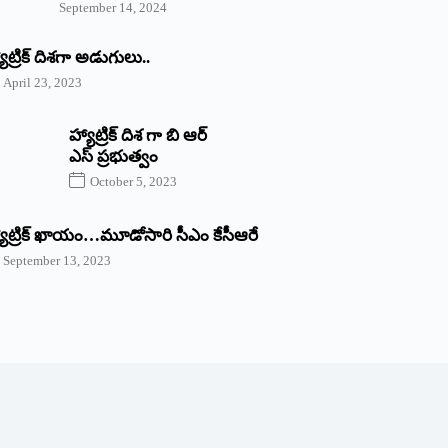
September 14, 2024
యాట్రిక్‌ ‌దిశగా అడుగులు..
April 23, 2023
హ్యాట్రిక్ దిశ గా బి ఆర్
ఎస్ ప్రభుత్వం
October 5, 2023
యాట్రిక్‌ ‌ఖాయం…మూడోసారి సీఎం కేసీఆరే
September 13, 2023