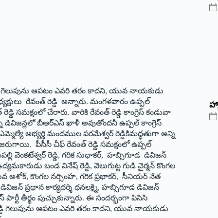
ెడ్డి గెలుపును ఆప‌టం ఎవరి త‌రం కాద‌ని, యువ నాయ‌కుడు
ి అధ్యక్షులు రేవంత్ రెడ్డి అన్నారు. మంగళవారం ఉప్పల్
హ్
ెడ్డి సమక్షంలో చేరారు. వారికి రేవంత్ రెడ్డి కాంగ్రెస్ కండువా
ి డివిజ‌న్ల‌లో బీఆర్ఎస్ ఖాళీ అవుతోందనీ ఉప్పల్ కాంగ్రెస్
మ్మెల్యే అభ్యర్థి మందముల పరమేశ్వర్ రెడ్డికిమ‌ద్ధ‌తుగా అన్ని
ు జ‌రుగాయి. పీసీసీ చీఫ్ రేవంత్ రెడ్డి స‌మ‌క్షంలో ఉప్పల్
ి వెంక‌టేశ్వ‌ర్ రెడ్డి, గ‌రిక సుధాక‌ర్, హ‌బ్సిగూడ డివిజ‌న్
 ఉద్య‌మ‌కారుడు బండ వినేష్ రెడ్డి, వెలుగుట్ట గుడి చైర్మ‌న్ కొంగ‌ల
వ అశోక్, కొంగ‌ల న‌ర్సింహ‌, గ‌రిక ప్ర‌భాక‌ర్, సీనియ‌ర్ నేత
్ ప్ర‌ధాన కార్య‌ద‌ర్శి ధ‌న‌లక్ష్మి, హ‌బ్సిగూడ డివిజ‌న్
ెస్ పార్టీ తీర్థం పుచ్చుకున్నారు. ఈ సందర్భంగా పిసిసి
్ రెడ్డి గెలుపును ఆప‌టం ఎవరి త‌రం కాద‌ని, యువ నాయ‌కుడు