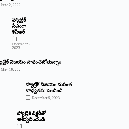
June 2, 2022
హ్యాట్రిక్‌
‌సీఎంగా
కేసీఆర్‌
December 2,
2023
యాట్రిక్‌ విజయం సాధించబోతున్నాం
May 18, 2024
హ్యాట్రిక్ విజయం మరింత
బాధ్యతను పెంచింది
December 9, 2023
హ్యాట్రిక్‌ ‌విక్టరీతో
ఆశీర్వదించండి