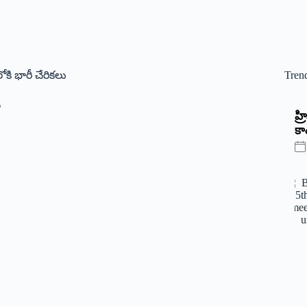
ోకి భారీ చేరిక‌లు
Tren
ణ
‌హ
కాం