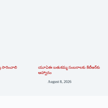
టి సారించాలి
యూఏఈ బతుకమ్మ సంబరాలకు కేటీఆర్‌కు
ఆహ్వానం
August 8, 2026