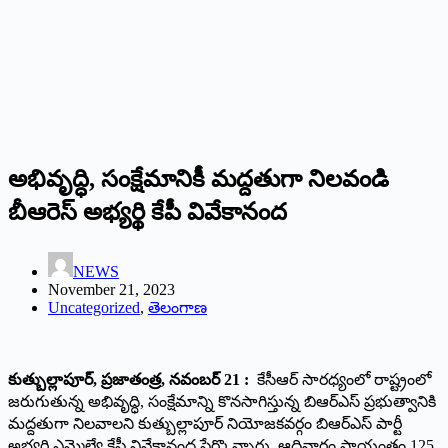
అభివృద్ధి, సంక్షేమానికీ మ‌ద్ద‌తుగా నిల‌వండి
బీఆరెస్ అభ్యర్థి కేపీ వివేకానంద
NEWS
November 21, 2023
Uncategorized
,
తెలంగాణ
కుత్బుల్లాపూర్, ప్రజాతంత్ర, నవంబర్ 21 :
కేసీఆర్ సార‌ధ్యంలో రాష్ట్రంలో
జ‌రుగుతున్న అభివృద్ధి, సంక్షేమాన్ని కొన‌సాగిస్తున్న బిఆర్ఎస్ ప్ర‌భుత్వానికి
మ‌ద్ద‌తుగా నిల‌వాల‌ని కుత్బుల్లాపూర్ నియోజకవర్గం బిఆర్ఎస్ పార్టీ
అభ్యర్థి ఎమ్మెల్యే కేపీ వివేకానంద పేర్కొన్నారు. ఆదివారం సాయంత్రం 125