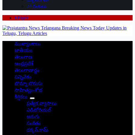
24 గంటలు
EPaper
ముఖ్యాంశాలు
జాతీయం
తెలంగాణ
ఆంధ్రప్రదేశ్
తెలంగాణార్థం
సన్నివేశం
బొమ్మా బొరుసు
సాహిత్యం-శోభ
శీర్షికలు
ప్రత్యేక వ్యాసాలు
ఎడిటోరియల్
అరుగు
సంకేతం
దక్కన్.కామ్