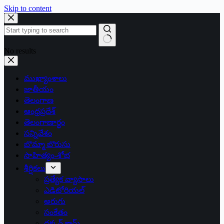
Skip to content
No results
ముఖ్యాంశాలు
జాతీయం
తెలంగాణ
ఆంధ్రప్రదేశ్
తెలంగాణార్థం
సన్నివేశం
బొమ్మా బొరుసు
సాహిత్యం-శోభ
శీర్షికలు
ప్రత్యేక వ్యాసాలు
ఎడిటోరియల్
అరుగు
సంకేతం
దక్కన్.కామ్