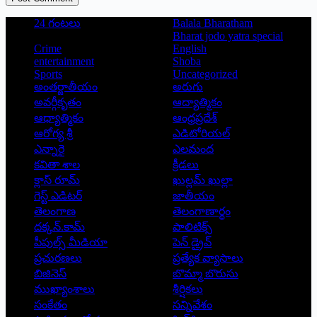
24 గంటలు
Balala Bharatham
Bharat jodo yatra special
Crime
English
entertainment
Shoba
Sports
Uncategorized
అంతర్జాతీయం
అరుగు
అవర్గీకృతం
ఆద్యాత్మికం
ఆధ్యాత్మికం
ఆంధ్రప్రదేశ్
ఆరోగ్య శ్రీ
ఎడిటోరియల్
ఎన్నారై
ఎలమంద
కవితా శాల
క్రీడలు
క్లాస్ రూమ్
ఖుల్లమ్ ఖుల్లా
గెస్ట్ ఎడిటర్
జాతీయం
తెలంగాణ
తెలంగాణార్థం
దక్కన్.కామ్
పాలిటిక్స్
పీపుల్స్ ‌మీడియా
పెన్ డ్రైవ్
ప్రచురణలు
ప్రత్యేక వ్యాసాలు
బిజినెస్
బొమ్మా బొరుసు
ముఖ్యాంశాలు
శీర్షికలు
సంకేతం
సన్నివేశం