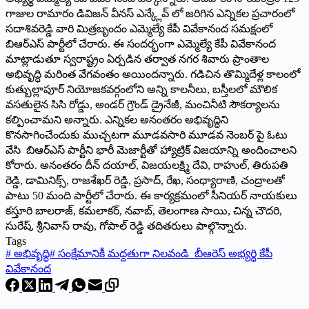
గాజుల రామారం డివిజన్ వీనస్ ఎన్క్లేవ్ లో జరిగిన ఎన్నికల ప్రచారంలో
సదాశివరెడ్డి వారి మిత్రబృందం ఎమ్మెల్యే కేపీ వివేకానంద సమక్షంలో
బిఆర్ఎస్ పార్టీలో చేరారు. ఈ సందర్భంగా ఎమ్మెల్యే కేపీ వివేకానంద
మాట్లాడుతూ స్వరాష్ట్రం ఏర్పడిన తర్వాత నగర శివారు ప్రాంతాల
అభివృద్ధి మరింత వేగవంతం అయిందన్నారు. గడిచిన తొమ్మిదేళ్ల కాలంలో
కుత్బుల్లాపూర్ నియోజకవర్గంలోని అన్ని కాలనీలు, బస్తీలలో మౌలిక
వసతులైన సిసి రోడ్డు, అండర్ గ్రౌండ్ డ్రైనేజీ, మంచినీటి సౌకర్యాలను
కల్పించామని అన్నారు. ఎన్నికల అనంతరం అభివృద్ధిని
కొనసాగించేందుకు ముచ్చటగా మూడవసారి మూడవ నెంబర్ పై ఓటు
వేసి బిఆర్ఎస్ పార్టీని భారీ మెజార్టీతో హ్యాట్రిక్ విజయాన్ని అందించాలని
కోరారు. అనంతరం దీన్ దయాల్, విజయలక్ష్మి దేవి, రాహుల్, తిరుపతి
రెడ్డి, డామినిక్స్, రాజశేఖర్ రెడ్డి, ప్రసాద్, రేఖ, సంధ్యారాణి, చంద్రాలతో
పాటు 50 మంది పార్టీలో చేరారు. ఈ కార్యక్రమంలో సీనియర్ నాయకులు
కస్తూరి బాలరాజ్, కమలాకర్, నవాబ్, తెలంగాణ సాయి, చిన్న చౌదరి,
సురేష్, శ్రీనివాస్ రావు, గోపాల్ రెడ్డి తదితరులు పాల్గొన్నారు.
Tags
#
అభివృద్ధి
#
సంక్షేమానికీ మ‌ద్ద‌తుగా నిల‌వండి బీఆరెస్ అభ్యర్థి కేపీ
వివేకానంద