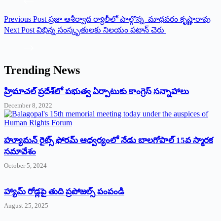
Previous
Post
ప్రజా ఆశీర్వాద ర్యాలీలో పాల్గొన్న మాధవరం కృష్ణారావు
Next
Post
విభిన్న సంస్కృతులకు నిలయం పటాన్ చెరు
Trending News
‌హ్రిమాచల్‌ ‌ప్రదేశ్‌లో పభుత్వ ఏర్పాటుకు కాంగ్రెస్‌ ‌సన్నాహాలు
December 8, 2022
హ్యూమన్‌ రైట్స్‌ ఫోరమ్‌ ఆధ్వర్యంలో నేడు బాలగోపాల్‌ 15వ స్మారక
సమావేశం
October 5, 2024
హ్యామ్‌ రోడ్లపై తుది ప్రపోజల్స్‌ పంపండి
August 25, 2025