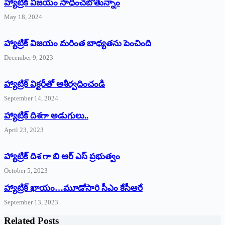
హ్యాట్రిక్‌ విజయం సాధించబోతున్నాం
May 18, 2024
హ్యాట్రిక్ విజయం మరింత బాధ్యతను పెంచింది
December 9, 2023
హ్యాట్రిక్‌ ‌విక్టరీతో ఆశీర్వదించండి
September 14, 2024
‌హ్యాట్రిక్‌ ‌దిశగా అడుగులు..
April 23, 2023
హ్యాట్రిక్ దిశ గా బి ఆర్ ఎస్ ప్రభుత్వం
October 5, 2023
హ్యాట్రిక్‌ ‌ఖాయం…మూడోసారి సీఎం కేసీఆరే
September 13, 2023
Related Posts