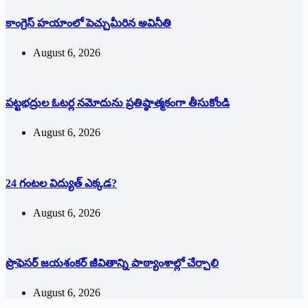
కాంగ్రెస్ హయాంలో పెచ్చుమీరిన అవినీతి
August 6, 2026
పట్టభద్రుల ఓటర్ల నమోదును ప్రతిష్ఠాత్మకంగా తీసుకోండి
August 6, 2026
24 గంటల విద్యుత్ ఎక్కడ?
August 6, 2026
ప్రొఫెసర్ జయశంకర్ జీవితాన్ని పాఠ్యాంశాల్లో చేర్చాలి
August 6, 2026