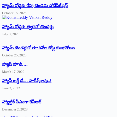
హ్యామ్‌ రోడ్లకు రేపు టెండరు నోటిఫికేషన్‌
October 15, 2025
హ్యామ్‌ రోడ్లకు త్వరలో టెండర్లు
July 3, 2025
హ్యామ్‌ ‌టెండర్లలో రూ.8వేల కోట్ల కుంభకోణం
October 25, 2025
హ్యాపీ హొలీ….
March 17, 2022
హ్యాపీ బర్త్ ‌డే… హరీష్‌రావు..!
June 2, 2022
హ్యాట్రిక్‌ ‌సీఎంగా కేసీఆర్‌
December 2, 2023