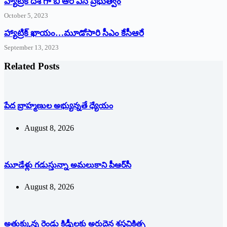
హ్యాట్రిక్ దిశ గా బి ఆర్ ఎస్ ప్రభుత్వం
October 5, 2023
హ్యాట్రిక్‌ ‌ఖాయం…మూడోసారి సీఎం కేసీఆరే
September 13, 2023
Related Posts
పేద బ్రాహ్మణుల అభ్యున్నతే ధ్యేయం
August 8, 2026
మూడేళ్లు గ‌డుస్తున్నా అమ‌లుకాని పీఆర్‌సీ
August 8, 2026
అతుక్కున్న రెండు కిడ్నీలకు అరుదైన శస్త్రచికిత్స