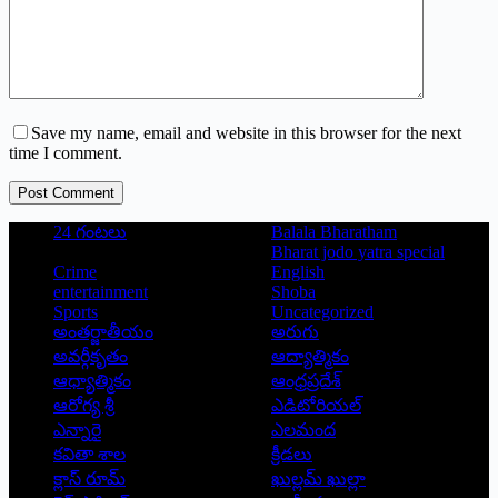
Save my name, email and website in this browser for the next
time I comment.
Post Comment
24 గంటలు
Balala Bharatham
Bharat jodo yatra special
Crime
English
entertainment
Shoba
Sports
Uncategorized
అంతర్జాతీయం
అరుగు
అవర్గీకృతం
ఆద్యాత్మికం
ఆధ్యాత్మికం
ఆంధ్రప్రదేశ్
ఆరోగ్య శ్రీ
ఎడిటోరియల్
ఎన్నారై
ఎలమంద
కవితా శాల
క్రీడలు
క్లాస్ రూమ్
ఖుల్లమ్ ఖుల్లా