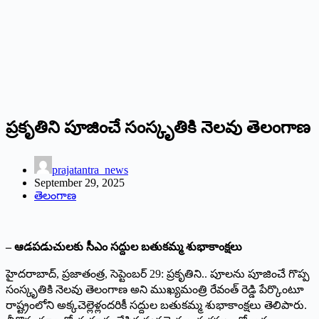
ప్రకృతిని పూజించే సంస్కృతికి నెలవు తెలంగాణ
prajatantra_news
September 29, 2025
తెలంగాణ
– ఆడపడుచులకు సీఎం సద్దుల బతుకమ్మ శుభాకాంక్షలు
హైదరాబాద్‌, ప్రజాతంత్ర, సెప్టెంబర్‌ 29: ప్రకృతిని.. పూలను పూజించే గొప్ప
సంస్కృతికి నెలవు తెలంగాణ అని ముఖ్యమంత్రి రేవంత్‌ రెడ్డి పేర్కొంటూ
రాష్ట్రంలోని అక్కచెల్లెళ్లందరికీ సద్దుల బతుకమ్మ శుభాకాంక్షలు తెలిపారు.