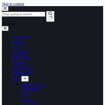
Skip to content
No results
ముఖ్యాంశాలు
జాతీయం
తెలంగాణ
ఆంధ్రప్రదేశ్
తెలంగాణార్థం
సన్నివేశం
బొమ్మా బొరుసు
సాహిత్యం-శోభ
శీర్షికలు
ప్రత్యేక వ్యాసాలు
ఎడిటోరియల్
అరుగు
సంకేతం
దక్కన్.కామ్