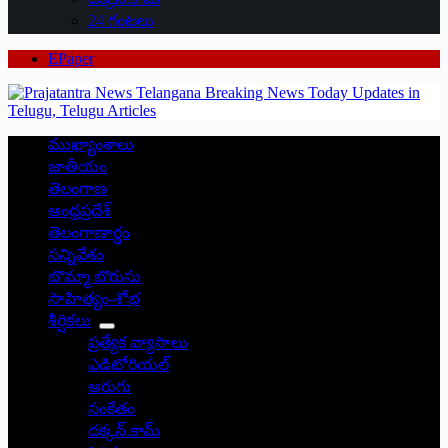
24 గంటలు
EPaper
ముఖ్యాంశాలు
జాతీయం
తెలంగాణ
ఆంధ్రప్రదేశ్
తెలంగాణార్థం
సన్నివేశం
బొమ్మా బొరుసు
సాహిత్యం-శోభ
శీర్షికలు
ప్రత్యేక వ్యాసాలు
ఎడిటోరియల్
అరుగు
సంకేతం
దక్కన్.కామ్