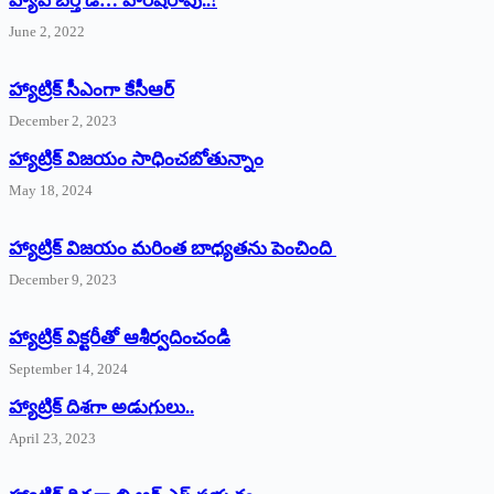
హ్యాపీ బర్త్ ‌డే… హరీష్‌రావు..!
June 2, 2022
హ్యాట్రిక్‌ ‌సీఎంగా కేసీఆర్‌
December 2, 2023
హ్యాట్రిక్‌ విజయం సాధించబోతున్నాం
May 18, 2024
హ్యాట్రిక్ విజయం మరింత బాధ్యతను పెంచింది
December 9, 2023
హ్యాట్రిక్‌ ‌విక్టరీతో ఆశీర్వదించండి
September 14, 2024
‌హ్యాట్రిక్‌ ‌దిశగా అడుగులు..
April 23, 2023