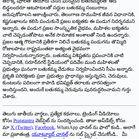
తీరొక్క పూలతో తయారు చేసిన ఘనమైన బతుకమ్మలతో ఆడ
బిడ్డలందరూ ఆటపాటలతో సద్దుల బతుకమ్మ సంబురాలు
జరుపుకోవాలని ఆకాంక్షించారు, తెలంగాణ సాముహిక జీవన విధానానికి,
కష్టసుఖాలను కలిసి పంచుకునే ప్రజల ఐక్యతకు ఈ పండుగ నిదర్శనమని
అన్నారు. ఈ పండుగ ప్రజల సాంస్కృతిక వైభవం, మహిళల ఐక్యతను
చాటి చెప్పడంతోపాటు అనేక సామాజిక అంశాలతో నిండి ఉందన్నారు.
ప్రజల ఆత్మ గౌరవానికి ప్రతీకగా నిలిచే బతుకమ్మ పండుగను తొమ్మిది
రోజులపాటు రాష్ట్రమంతటా అత్యంత వైభవంగా
నిర్వహించుకున్నారన్నారు. బతుకమ్మ విశిష్టతను ప్రపంచానికి చాటి
చెప్పడానికి, సరూర్‌నగర్‌ స్టేడియంలో పదివేల మంది మహిళలతో
ప్రభుత్వం ఘనంగా బతుకమ్మ వేడుకలు నిర్వహించిందని సీఎం అన్నారు.
ప్రకృతి పరిరక్షణకు ప్రజా ప్రభుత్వం ప్రాధాన్యం ఇస్తున్నదని, చెరువులు,
కుంటలను పదిలంగా కాపాడి భవిష్యత్‌ తరాలకు వారసత్వంగా
అందిస్తుందని, అందుకే బతుకమ్మ చెరువును పునరుద్దరించామని గుర్తు
చేశారు.
తెలుగు జాతీయ వార్తలు, ప్రత్యేక కథనాలు, ట్రెండింగ్ వీడియోలు
కోసం
Prajatantra
వెబ్‌సైట్ ను సందర్శించండి. తాజా అప్‌డేట్స్ కోసం
మా
X (Twitter)
,
Facebook
, WhatsApp ఛానల్ ను ఫాలో కండి.. అలాగే
మా ప్రజాతంత్ర,
యూట్యూబ్ చానల్
ను సబ్ స్క్రైబ్ చేసుకోండి.. మీ