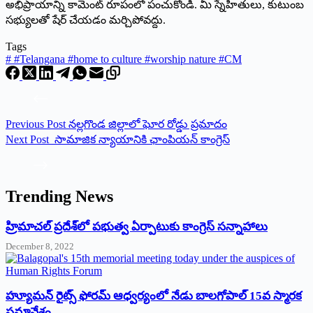
అభిప్రాయాన్ని కామెంట్ రూపంలో పంచుకోండి. మీ స్నేహితులు, కుటుంబ
సభ్యులతో షేర్ చేయడం మర్చిపోవద్దు.
Tags
#
#Telangana #home to culture #worship nature #CM
Previous
Post
నల్లగొండ జిల్లాలో ఘోర రోడ్డు ప్రమాదం
Next
Post
సామాజిక న్యాయానికి ఛాంపియన్‌ కాంగ్రెస్‌
Trending News
‌హ్రిమాచల్‌ ‌ప్రదేశ్‌లో పభుత్వ ఏర్పాటుకు కాంగ్రెస్‌ ‌సన్నాహాలు
December 8, 2022
హ్యూమన్‌ రైట్స్‌ ఫోరమ్‌ ఆధ్వర్యంలో నేడు బాలగోపాల్‌ 15వ స్మారక
సమావేశం