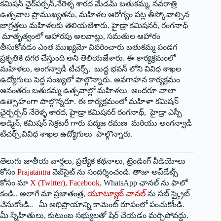
కమిషన్‌ ‌ఛైర్‌పర్సన్‌,‌నేరెళ్ళ శారద మేడమ్‌ ‌బతుకమ్మ, నవరాత్రి
ఉత్సవాల ప్రాముఖ్యతను, మహిళల ఆరోగ్యం పట్ల తీస్కోవాల్సిన
జాగ్రత్తలు మహిళలకు తెలియజేశారు. హైడ్రా కమిషనర్‌, ‌రంగనాథ్‌
‌మాతృత్వంలో ఆహారపు అలవాట్లు, సమతుల ఆహారం
తీసుకోవడం ఎంత ముఖ్యమో వివరించారు బతుకమ్మ పండగ
ప్రకృతికి దగర చేస్తుంది అని తెలియజేశారు. ఈ కార్యక్రమంలో
మహిళలు, అంగన్వాడీ టీచర్స్, ‌బుద్ధ భవన్‌ ‌లోని వివిధ శాఖల
ఉద్యోగులు పెద్ద సంఖ్యలో పాల్గొన్నారు. అవగాహన కార్యక్రమం
అనంతరం బతుకమ్మ ఉత్సవాల్లో మహిళలు అందరూ చాలా
ఉత్సాహంగా పాల్గొన్నరూ. ఈ కార్యక్రమంలో మహిళా కమిషన్‌
‌ఛైర్పర్సన్‌ ‌నేరెళ్ళ శారద, హైడ్రా కమిషనర్‌ ‌రంగనాథ్‌, ‌హైడ్రా ఎస్పీ
అడ్మిన్‌, ‌కమిషన్‌ ‌సెక్రటరీ గారు పద్మజ రమణ మరియు అంగన్వాడీ
టీచర్స్,‌వివిధ శాఖల ఉద్యోగులు పాల్గొన్నారు.
తెలుగు జాతీయ వార్తలు, ప్రత్యేక కథనాలు, ట్రెండింగ్ వీడియోలు
కోసం
Prajatantra
వెబ్‌సైట్ ను సందర్శించండి. తాజా అప్‌డేట్స్
కోసం మా
X (Twitter)
,
Facebook
, WhatsApp ఛానల్ ను ఫాలో
కండి.. అలాగే మా ప్రజాతంత్ర,
యూట్యూబ్ చానల్
ను సబ్ స్క్రైబ్
చేసుకోండి.. మీ అభిప్రాయాన్ని కామెంట్ రూపంలో పంచుకోండి.
మీ స్నేహితులు, కుటుంబ సభ్యులతో షేర్ చేయడం మర్చిపోవద్దు.