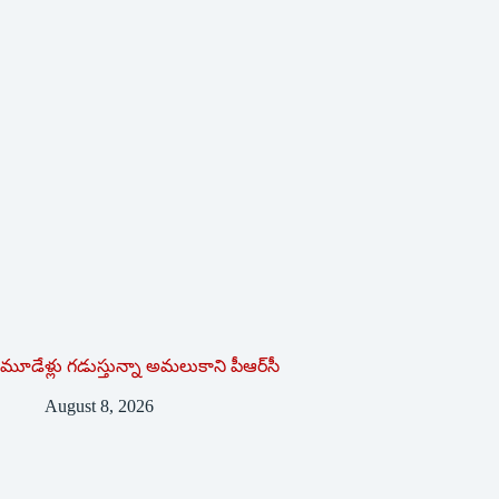
మూడేళ్లు గ‌డుస్తున్నా అమ‌లుకాని పీఆర్‌సీ
August 8, 2026