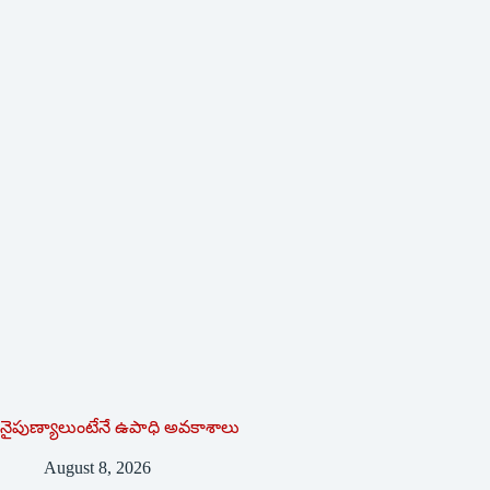
నైపుణ్యాలుంటేనే ఉపాధి అవకాశాలు
August 8, 2026