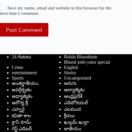
Save my name, email and website in this browser for the
next time I comment.
Post Comment
24 గంటలు
Balala Bharatham
Bharat jodo yatra special
Crime
English
entertainment
Shoba
Sports
Uncategorized
అంతర్జాతీయం
అరుగు
అవర్గీకృతం
ఆద్యాత్మికం
ఆధ్యాత్మికం
ఆంధ్రప్రదేశ్
ఆరోగ్య శ్రీ
ఎడిటోరియల్
ఎన్నారై
ఎలమంద
కవితా శాల
క్రీడలు
క్లాస్ రూమ్
ఖుల్లమ్ ఖుల్లా
గెస్ట్ ఎడిటర్
జాతీయం