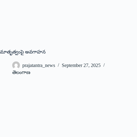
మాతృత్వంపై అవగాహన
prajatantra_news
September 27, 2025
తెలంగాణ