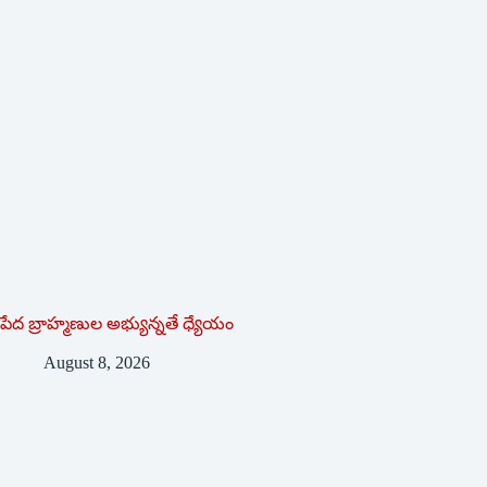
పేద బ్రాహ్మణుల అభ్యున్నతే ధ్యేయం
August 8, 2026