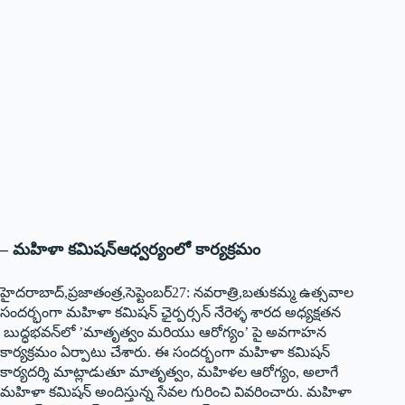
– మహిళా కమిషన్‌ఆధ్వర్యంలో కార్యక్రమం
హైదరాబాద్‌,‌ప్రజాతంత్ర,సెప్టెంబర్‌27: ‌నవరాత్రి,బతుకమ్మ ఉత్సవాల
సందర్భంగా మహిళా కమిషన్‌ ‌ఛైర్పర్సన్‌ ‌నేరెళ్ళ శారద అధ్యక్షతన
బుద్ధభవన్‌లో ’మాతృత్వం మరియు ఆరోగ్యం’ పై అవగాహన
కార్యక్రమం ఏర్పాటు చేశారు. ఈ సందర్భంగా మహిళా కమిషన్‌
‌కార్యదర్శి మాట్లాడుతూ మాతృత్వం, మహిళల ఆరోగ్యం, అలాగే
మహిళా కమిషన్‌ అం‌దిస్తున్న సేవల గురించి వివరించారు. మహిళా