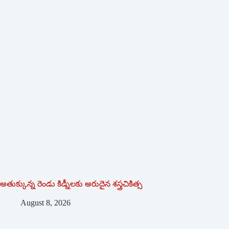
అతుక్కున్న రెండు కిడ్నీలకు అరుదైన శస్త్రచికిత్స
August 8, 2026