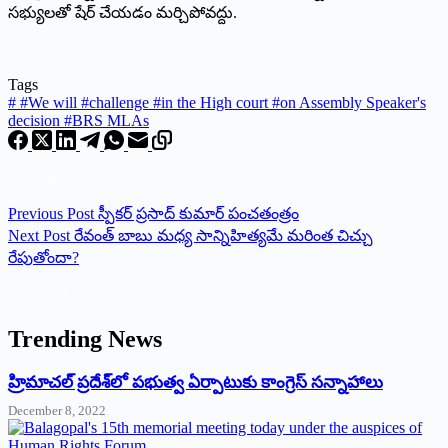
సభ్యులతో షేర్ చేయడం మర్చిపోవద్దు.
Tags
#
#We will #challenge #in the High court #on Assembly Speaker's
decision #BRS MLAs
Previous
Post
స్పీకర్‌ ‌ప్రసాద్‌ ‌కుమార్‌ ‌పంచతంత్రం
Next
Post
రేవంత్ బాబు మధ్య సాన్నిహిత్యమే మరింత చిచ్చు
రేపుతోందా?
Trending News
‌హ్రిమాచల్‌ ‌ప్రదేశ్‌లో పభుత్వ ఏర్పాటుకు కాంగ్రెస్‌ ‌సన్నాహాలు
December 8, 2022