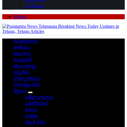
24 గంటలు
EPaper
ముఖ్యాంశాలు
జాతీయం
తెలంగాణ
ఆంధ్రప్రదేశ్
తెలంగాణార్థం
సన్నివేశం
బొమ్మా బొరుసు
సాహిత్యం-శోభ
శీర్షికలు
ప్రత్యేక వ్యాసాలు
ఎడిటోరియల్
అరుగు
సంకేతం
దక్కన్.కామ్