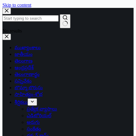
Skip to content
No results
ముఖ్యాంశాలు
జాతీయం
తెలంగాణ
ఆంధ్రప్రదేశ్
తెలంగాణార్థం
సన్నివేశం
బొమ్మా బొరుసు
సాహిత్యం-శోభ
శీర్షికలు
ప్రత్యేక వ్యాసాలు
ఎడిటోరియల్
అరుగు
సంకేతం
దక్కన్.కామ్