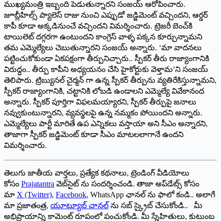
ముఖ్యమంత్రి ఇబ్బంది పెడుతున్నారని సంజయ్‌ ‌ఆరోపించారు.
జూబ్లీహిల్స్ ‌ప్యాలెస్‌ ‌రాజు నుంచి ఎప్పుడో జడ్జిమెంట్‌ ‌వచ్చిందని, ఆర్డర్‌
‌కాపీ కూడా అక్క‌డినుంచే వచ్చిందని విమర్శించారు. ట్రెజరీ బెంచ్‌కి
టాయిలెట్‌ ‌దగ్గరగా ఉంటుందని కాంగ్రెస్‌ ‌వాళ్ళ పక్కన కూర్చున్నామని
తమ ఎమ్మెల్యేలు చెబుతున్నారని సంజయ్‌ అన్నారు. ‘మా వాదనలు
పట్టించుకోకుండా ఏకపక్షంగా తీర్పునిచ్చారు.. స్పీకర్‌ ‌తీరు రాజ్యాంగానికి
విరుద్ధం.. తీర్పు కాపీని అధ్యయనం చేసి హైకోర్టుకు వెళ్తామ’ని సంజయ్‌
‌తెలిపారు. ట్రిబ్యునల్‌ ‌చైర్మన్‌ ‌గా ఉన్న స్పీకర్‌ ‌తీర్పును వ్యతిరేకిస్తున్నామని,
స్పీకర్‌ ‌రాజ్యాంగానికి, చట్టానికి లోబడి ఉండాలని ఎమ్మెల్యే వివేకానంద
అన్నారు. స్పీకర్‌ ‌పూర్తిగా విఫలమయ్యారని, స్పీకర్‌ ‌తీర్పుపై జనాలు
నవ్వుకుంటున్నారని, వ్యవస్థలపై ఉన్న నమ్మకం పోయిందని అన్నారు.
ఎమ్మెల్యేలు పార్టీ మారితే ఉప ఎన్నికలు వస్తాయా అని సీఎం అన్నారని,
తాజాగా స్పీకర్‌ ‌జడ్జిమెంట్‌ ‌కూడా సీఎం మాటలలాగానే ఉందని
విమర్శించారు.
తెలుగు జాతీయ వార్తలు, ప్రత్యేక కథనాలు, ట్రెండింగ్ వీడియోలు
కోసం
Prajatantra
వెబ్‌సైట్ ను సందర్శించండి. తాజా అప్‌డేట్స్ కోసం
మా
X (Twitter)
,
Facebook
, WhatsApp ఛానల్ ను ఫాలో కండి.. అలాగే
మా ప్రజాతంత్ర,
యూట్యూబ్ చానల్
ను సబ్ స్క్రైబ్ చేసుకోండి.. మీ
అభిప్రాయాన్ని కామెంట్ రూపంలో పంచుకోండి. మీ స్నేహితులు, కుటుంబ