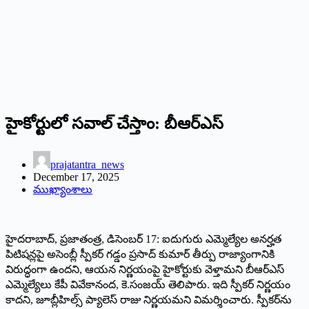
హైకోర్టులో సవాల్‌ ‌చేస్తాం: బీఆర్‌ఎస్‌
prajatantra_news
December 17, 2025
ముఖ్యాంశాలు
హైద‌రాబాద్‌, ప్ర‌జాతంత్ర‌, డిసెంబ‌ర్ 17: ఐదుగురు ఎమ్మెల్యేల అనర్హత
పిటిషన్లపై అసెంబ్లీ స్పీకర్‌ ‌గడ్డం ప్రసాద్‌ ‌కుమార్‌ ‌తీర్పు రాజ్యాంగానికి
విరుద్ధంగా ఉందని, ఆయన నిర్ణయంపై హైకోర్టుకు వెళ్తామని బీఆర్‌ఎస్‌
ఎమ్మెల్యేలు కేపీ వివేకానంద, కె.సంజయ్‌ ‌తెలిపారు. ఇది స్పీకర్‌ ‌నిర్ణయం
కాదని, జూబ్లీహిల్స్ ‌ప్యాలెస్‌ ‌రాజు నిర్ణయమని విమర్శించారు. స్పీకర్‌ను