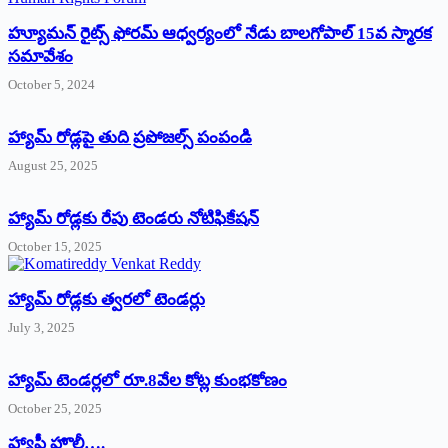
హ్యూమన్‌ రైట్స్‌ ఫోరమ్‌ ఆధ్వర్యంలో నేడు బాలగోపాల్‌ 15వ స్మారక
సమావేశం
October 5, 2024
హ్యామ్‌ రోడ్లపై తుది ప్రపోజల్స్‌ పంపండి
August 25, 2025
హ్యామ్‌ రోడ్లకు రేపు టెండరు నోటిఫికేషన్‌
October 15, 2025
హ్యామ్‌ రోడ్లకు త్వరలో టెండర్లు
July 3, 2025
హ్యామ్‌ ‌టెండర్లలో రూ.8వేల కోట్ల కుంభకోణం
October 25, 2025
హ్యాపీ హొలీ….