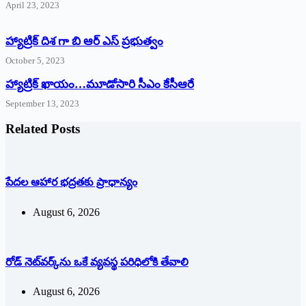
April 23, 2023
హ్యాట్రిక్ దిశ గా బి ఆర్ ఎస్ ప్రభుత్వం
October 5, 2023
హ్యాట్రిక్‌ ‌ఖాయం…మూడోసారి సీఎం కేసీఆరే
September 13, 2023
Related Posts
పేదల ఆహార భద్రతకు ప్రాధాన్యం
August 6, 2026
రోడ్ నెట్‌వర్క్‌ను ఒకే వ్య‌వ‌స్థ ప‌రిధిలోకి తేవాలి
August 6, 2026