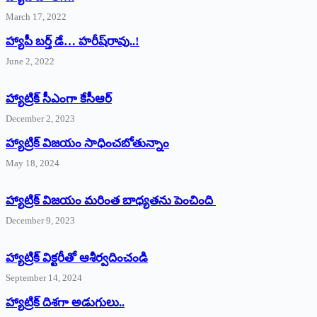
March 17, 2022
హ్యాపీ బర్త్ ‌డే… హరీష్‌రావు..!
June 2, 2022
హ్యాట్రిక్‌ ‌సీఎంగా కేసీఆర్‌
December 2, 2023
హ్యాట్రిక్‌ విజయం సాధించబోతున్నాం
May 18, 2024
హ్యాట్రిక్ విజయం మరింత బాధ్యతను పెంచింది
December 9, 2023
హ్యాట్రిక్‌ ‌విక్టరీతో ఆశీర్వదించండి
September 14, 2024
‌హ్యాట్రిక్‌ ‌దిశగా అడుగులు..