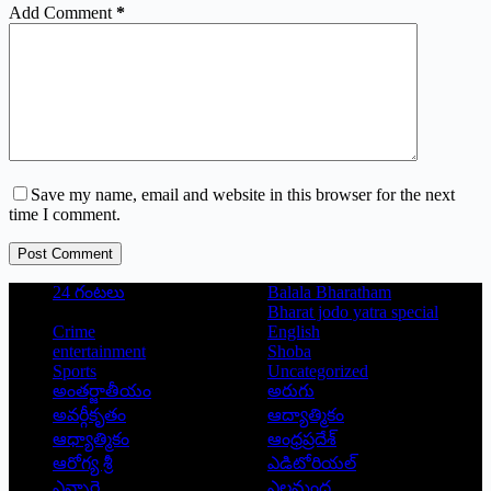
Add Comment
*
Save my name, email and website in this browser for the next
time I comment.
Post Comment
24 గంటలు
Balala Bharatham
Bharat jodo yatra special
Crime
English
entertainment
Shoba
Sports
Uncategorized
అంతర్జాతీయం
అరుగు
అవర్గీకృతం
ఆద్యాత్మికం
ఆధ్యాత్మికం
ఆంధ్రప్రదేశ్
ఆరోగ్య శ్రీ
ఎడిటోరియల్
ఎన్నారై
ఎలమంద