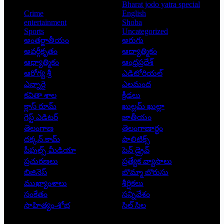
Bharat jodo yatra special
Crime
English
entertainment
Shoba
Sports
Uncategorized
అంతర్జాతీయం
అరుగు
అవర్గీకృతం
ఆద్యాత్మికం
ఆధ్యాత్మికం
ఆంధ్రప్రదేశ్
ఆరోగ్య శ్రీ
ఎడిటోరియల్
ఎన్నారై
ఎలమంద
కవితా శాల
క్రీడలు
క్లాస్ రూమ్
ఖుల్లమ్ ఖుల్లా
గెస్ట్ ఎడిటర్
జాతీయం
తెలంగాణ
తెలంగాణార్థం
దక్కన్.కామ్
పాలిటిక్స్
పీపుల్స్ ‌మీడియా
పెన్ డ్రైవ్
ప్రచురణలు
ప్రత్యేక వ్యాసాలు
బిజినెస్
బొమ్మా బొరుసు
ముఖ్యాంశాలు
శీర్షికలు
సంకేతం
సన్నివేశం
సాహిత్యం-శోభ
సిల్ సిల
Copyright © 2026 - Prajatantra