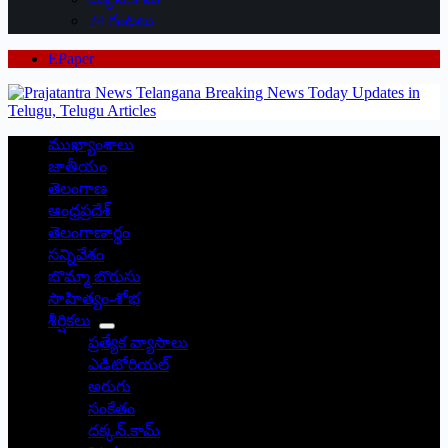
24 గంటలు
EPaper
ముఖ్యాంశాలు
జాతీయం
తెలంగాణ
ఆంధ్రప్రదేశ్
తెలంగాణార్థం
సన్నివేశం
బొమ్మా బొరుసు
సాహిత్యం-శోభ
శీర్షికలు
ప్రత్యేక వ్యాసాలు
ఎడిటోరియల్
అరుగు
సంకేతం
దక్కన్.కామ్