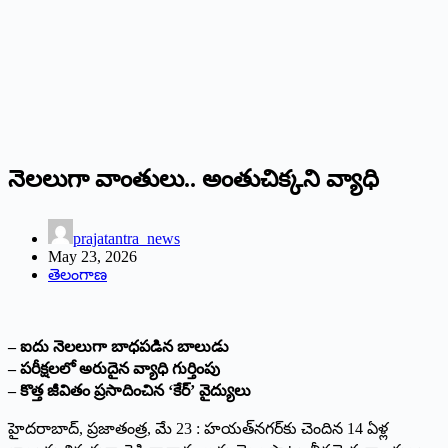
నెలలుగా వాంతులు.. అంతుచిక్క‌ని వ్యాధి
prajatantra_news
May 23, 2026
తెలంగాణ
– ఐదు నెలలుగా బాధపడిన బాలుడు
– పరీక్షలలో అరుదైన వ్యాధి గుర్తింపు
– కొత్త జీవితం ప్రసాదించిన ‘కేర్’ వైద్యులు
హైదరాబాద్, ప్రజాతంత్ర, మే 23 : హయత్‌నగర్‌కు చెందిన 14 ఏళ్ల