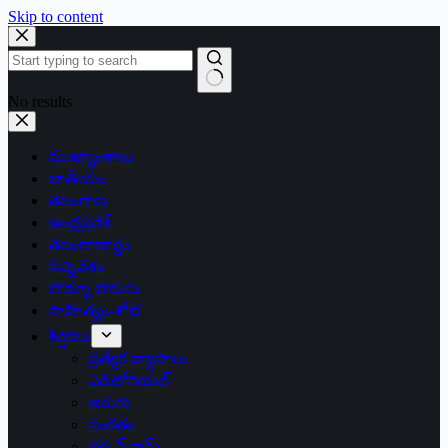
Skip to content
No results
ముఖ్యాంశాలు
జాతీయం
తెలంగాణ
ఆంధ్రప్రదేశ్
తెలంగాణార్థం
సన్నివేశం
బొమ్మా బొరుసు
సాహిత్యం-శోభ
శీర్షికలు
ప్రత్యేక వ్యాసాలు
ఎడిటోరియల్
అరుగు
సంకేతం
దక్కన్.కామ్