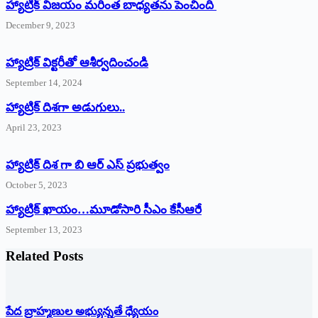
హ్యాట్రిక్ విజయం మరింత బాధ్యతను పెంచింది
December 9, 2023
హ్యాట్రిక్‌ ‌విక్టరీతో ఆశీర్వదించండి
September 14, 2024
‌హ్యాట్రిక్‌ ‌దిశగా అడుగులు..
April 23, 2023
హ్యాట్రిక్ దిశ గా బి ఆర్ ఎస్ ప్రభుత్వం
October 5, 2023
హ్యాట్రిక్‌ ‌ఖాయం…మూడోసారి సీఎం కేసీఆరే
September 13, 2023
Related Posts
పేద బ్రాహ్మణుల అభ్యున్నతే ధ్యేయం