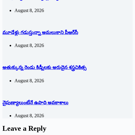
August 8, 2026
మూడేళ్లు గ‌డుస్తున్నా అమ‌లుకాని పీఆర్‌సీ
August 8, 2026
అతుక్కున్న రెండు కిడ్నీలకు అరుదైన శస్త్రచికిత్స
August 8, 2026
నైపుణ్యాలుంటేనే ఉపాధి అవకాశాలు
August 8, 2026
Leave a Reply