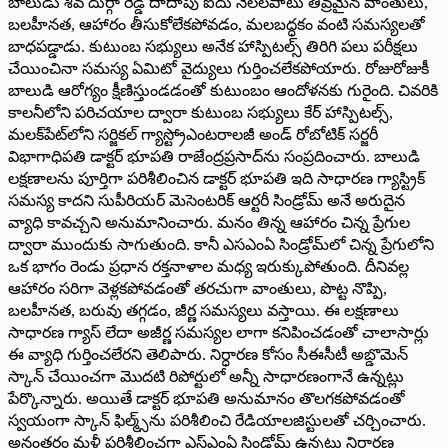
బాలుడు శివ దుర్గా రెడ్డి దాదాపు ఐదు నెలలపాటు తీవ్రమైన వాంతులు,
బలహీనత, ఆహారం తీసుకోలేకపోవడం, మలబద్ధకం వంటి సమస్యలతో
బాధపడ్డాడు. కుటుంబ సభ్యులు అనేక హాస్పిటల్స్ తిరిగి పలు పరీక్షలు
చేయించినా సమస్య ఏమిటో వైద్యులు గుర్తించలేకపోయారు. రోజురోజుకీ
బాలుడి ఆరోగ్యం క్షీణిస్తుండ‌డంతో కుటుంబం ఆందోళనకు గురైంది. చివరికి
కాలనీలోని పరిచయాల ద్వారా కుటుంబ సభ్యులు కేర్ హాస్పిటల్స్,
మలక్‌పేట్‌లోని సర్జికల్ గ్యాస్ట్రోఎంటరాలజీ అండ్ రోబోటిక్ సర్జరీ
విభాగాధిపతి డాక్టర్ భూపతి రాజేంద్రప్రసాద్‌ను సంప్రదించారు. బాలుడి
లక్షణాలను పూర్తిగా పరిశీలించిన డాక్టర్ భూపతి ఇది సాధారణ గ్యాస్ట్రిక్
సమస్య కాదని సుపీరియర్ మెసెంటరిక్ ఆర్టరీ సిండ్రోమ్ అనే అరుదైన
వ్యాధి కావచ్చని అనుమానించారు. మనం తిన్న ఆహారం చిన్న ప్రేగుల
ద్వారా ముందుకు సాగుతుంది. కానీ ఎసఎంఏ సిండ్రోమ్‌లో చిన్న ప్రేగులోని
ఒక భాగం రెండు ప్రధాన రక్తనాళాల మధ్య ఇరుక్కుపోతుంది. దీనివల్ల
ఆహారం సరిగా వెళ్లకపోవడంతో తరచుగా వాంతులు, పొట్ట నొప్పి,
బలహీనత, బరువు తగ్గడం, జీర్ణ సమస్యలు వస్తాయి. ఈ లక్షణాలు
సాధారణ గ్యాస్ లేదా అజీర్ణ సమస్యల లాగా కనిపించడంతో చాలాసార్లు
ఈ వ్యాధి గుర్తించలేరని తెలిపారు. నిర్ధారణ కోసం సీఈసీటీ అబ్డొమెన్
స్కాన్‌ చేయించగా మొదటి రిపోర్టులో అన్నీ సాధారణంగానే ఉన్నట్లు
పేర్కొన్నారు. అయితే డాక్టర్ భూపతి అనుమానం తొలగకపోవడంతో
స్వయంగా స్కాన్ ఫిల్మ్స్‌ను పరిశీలించి రేడియాలజిస్టులతో చర్చించారు.
అనంతరం మళ్లీ పరిశీలించగా ఎస్‌ఎంఏ సిండ్రోమ్ ఉన్నట్లు నిర్ధారణ