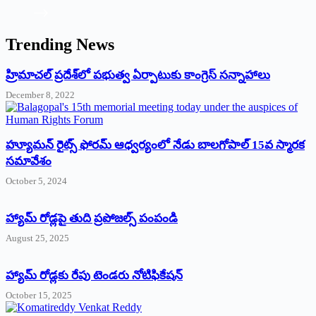
Trending News
‌హ్రిమాచల్‌ ‌ప్రదేశ్‌లో పభుత్వ ఏర్పాటుకు కాంగ్రెస్‌ ‌సన్నాహాలు
December 8, 2022
హ్యూమన్‌ రైట్స్‌ ఫోరమ్‌ ఆధ్వర్యంలో నేడు బాలగోపాల్‌ 15వ స్మారక
సమావేశం
October 5, 2024
హ్యామ్‌ రోడ్లపై తుది ప్రపోజల్స్‌ పంపండి
August 25, 2025
హ్యామ్‌ రోడ్లకు రేపు టెండరు నోటిఫికేషన్‌
October 15, 2025