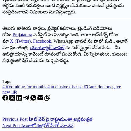
తగ్గడం వంటి సమస్యలు ఉంటే నిర్లక్ష్యం చేయకుండా వెంటనే వైద్యులను
సంప్రదించాలని నిపుణులు సూచిస్తున్నారు.
———————————————————————————
తెలుగు జాతీయ వార్తలు, ప్రత్యేక కథనాలు, ట్రెండింగ్ వీడియోలు
కోసం
Prajatantra
వెబ్‌సైట్ ను సందర్శించండి. తాజా అప్‌డేట్స్ కోసం
మా
X (Twitter)
,
Facebook
, WhatsApp ఛానల్ ను ఫాలో కండి.. అలాగే
మా ప్రజాతంత్ర,
యూట్యూబ్ చానల్
ను సబ్ స్క్రైబ్ చేసుకోండి.. మీ
అభిప్రాయాన్ని కామెంట్ రూపంలో పంచుకోండి. మీ స్నేహితులు, కుటుంబ
సభ్యులతో షేర్ చేయడం మర్చిపోవద్దు.
Tags
#
#Vomiting for months #an elusive disease #'Care' doctors gave
new life
Previous
Post
హీట్ వేవ్ పై రాష్ట్రమంతా అప్రమత్తత
Next
Post
టుబాకో కంట్రోల్ హీరో మాచన