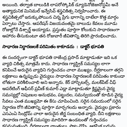
అయింది. తర్వాత బాలుడికి లాపరోస్కోపిక్ డ్యూడెనోజెజునోస్టమీ అనే
అత్యాధునిక మినిమల్ ఇన్వేసివ్ శస్త్రచికిత్స నిర్వహించారు. ఈ
శస్త్రచికిత్సలో ఇరుక్కుపోయిన చిన్న ప్రేగు భాగాన్ని దాటేలా కొత్త మార్గం
ఏర్పాటు చేస్తారు. ఆపరేషన్ విజయవంతమై బాలుడు కేవలం మూడు
రోజుల్లోనే డిశ్చార్జ్ అయ్యాడు. ప్రస్తుతం పూర్తిగా కోలుకుని సాధారణంగా
ఆహారం తీసుకుంటూ తన రోజువారీ జీవితాన్ని తిరిగి ప్రారంభించాడు.
సాధారణ నిర్ధారణలకే పరిమితం కాకూడ‌దు :
డాక్టర్ భూపతి
ఈ సందర్భంగా డాక్టర్ భూపతి రాజేంద్ర ప్రసాద్ మాట్లాడుతూ ఇది ఒక
వ్యాధి చికిత్స మాత్రమే కాదు. సాధారణ గ్యాస్ట్రిక్ సమస్యల లాగా
కనిపించే అరుదైన వ్యాధిని గుర్తించడం చాలా ముఖ్యం. దీర్ఘకాలంగా తగ్గని
లక్షణాలు ఉన్నప్పుడు వైద్యులు సాధారణ నిర్ధారణలకే పరిమితం కాకుండా
లోతుగా పరిశీలించాలి అని అన్నారు. కేర్ హాస్పిటల్స్, మలక్‌పేట్ చీఫ్
ఆపరేటింగ్ ఆఫీసర్ ప్రవీణ్ కుమార్ ఎడ్లా మాట్లాడుతూ క్లిష్టమైన వైద్య
సమస్యల్లో నిపుణుల అనుభవం, పట్టుదల, సమన్వయంతో కూడిన వైద్య
సేవలు ఎంత ముఖ్యమో ఈ కేసు చూపించింది. సరైన సమయంలో సరైన
నిర్ధారణ రోగి జీవితాన్ని పూర్తిగా మార్చగలదు అన్నారు. వైద్యుల ప్రకారం
ఎసఎంఏ సిండ్రోమ్ చాలా అరుదైన జీర్ణ సంబంధిత వ్యాధి. దీని లక్షణాలు
సాధారణ గ్యాస్ట్రిక్ సమస్యల మాదిరిగా ఉండటంతో గుర్తించడం
కష్టమవుతుంది. దీర్ఘకాలంగా వాంతులు, పొట్ట నొప్పి, ఆకస్మిక బరువు