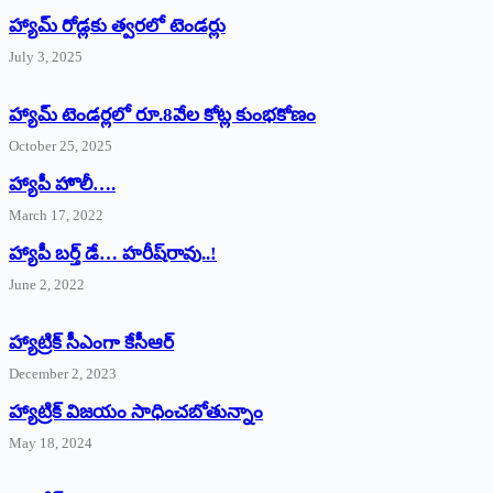
హ్యామ్‌ రోడ్లకు త్వరలో టెండర్లు
July 3, 2025
హ్యామ్‌ ‌టెండర్లలో రూ.8వేల కోట్ల కుంభకోణం
October 25, 2025
హ్యాపీ హొలీ….
March 17, 2022
హ్యాపీ బర్త్ ‌డే… హరీష్‌రావు..!
June 2, 2022
హ్యాట్రిక్‌ ‌సీఎంగా కేసీఆర్‌
December 2, 2023
హ్యాట్రిక్‌ విజయం సాధించబోతున్నాం
May 18, 2024