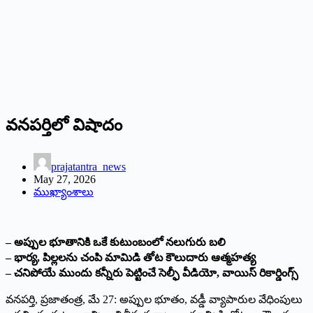
వ‌న‌ప‌ర్తిలో విషాదం
prajatantra_news
May 27, 2026
ముఖ్యాంశాలు
– అప్పుల భూతానికి ఒకే కుటుంబంలో నలుగురు బలి
– భార్య, పిల్లలను చంపి మామిడి తోట కౌలుదారు ఆత్మహత్య
– చనిపోయే ముందు కన్నీరు పెట్టించే సెల్ఫీ వీడియో, వాయిస్ రికార్డింగ్స్
వనపర్తి, ప్రజాతంత్ర, మే 27: అప్పుల భూతం, వడ్డీ వ్యాపారుల వేధింపులు