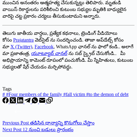
ముంచిన అనంతరం ఆత్మహత్య చేసుకున్నట్లు తెలిపారు. మృతుడి
వాయిస్ రికార్డులను పరిశీలించి కుటుంబ సభ్యుల మృతికి బాధ్యులైన
వారిపై చట్ట ప్రకారం చర్యలు తీసుకుంటామని అన్నారు.
తెలుగు జాతీయ వార్తలు, ప్రత్యేక కథనాలు, ట్రెండింగ్ వీడియోలు
కోసం
Prajatantra
వెబ్‌సైట్ ను సందర్శించండి. తాజా అప్‌డేట్స్ కోసం
మా
X (Twitter)
,
Facebook
, WhatsApp ఛానల్ ను ఫాలో కండి.. అలాగే
మా ప్రజాతంత్ర,
యూట్యూబ్ చానల్
ను సబ్ స్క్రైబ్ చేసుకోండి.. మీ
అభిప్రాయాన్ని కామెంట్ రూపంలో పంచుకోండి. మీ స్నేహితులు, కుటుంబ
సభ్యులతో షేర్ చేయడం మర్చిపోవద్దు.
Tags
#
#Four members of the family #fall victim #to the demon of debt
Previous
Post
తడిసిన ధాన్యాన్ని కొనుగోలు చేస్తాం
Next
Post
12 నుంచి బడులు ప్రారంభం