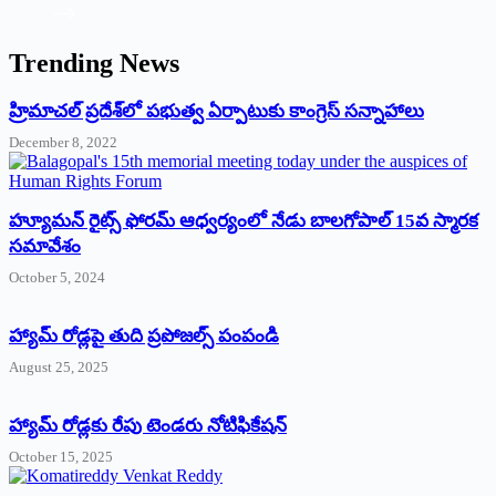
Trending News
‌హ్రిమాచల్‌ ‌ప్రదేశ్‌లో పభుత్వ ఏర్పాటుకు కాంగ్రెస్‌ ‌సన్నాహాలు
December 8, 2022
హ్యూమన్‌ రైట్స్‌ ఫోరమ్‌ ఆధ్వర్యంలో నేడు బాలగోపాల్‌ 15వ స్మారక
సమావేశం
October 5, 2024
హ్యామ్‌ రోడ్లపై తుది ప్రపోజల్స్‌ పంపండి
August 25, 2025
హ్యామ్‌ రోడ్లకు రేపు టెండరు నోటిఫికేషన్‌
October 15, 2025