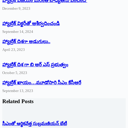
హ్యాట్రిక్ విజయం మరింత బాధ్యతను పెంచింది
December 9, 2023
హ్యాట్రిక్‌ ‌విక్టరీతో ఆశీర్వదించండి
September 14, 2024
‌హ్యాట్రిక్‌ ‌దిశగా అడుగులు..
April 23, 2023
హ్యాట్రిక్ దిశ గా బి ఆర్ ఎస్ ప్రభుత్వం
October 5, 2023
హ్యాట్రిక్‌ ‌ఖాయం…మూడోసారి సీఎం కేసీఆరే
September 13, 2023
Related Posts
సీఎంతో ఆర్థికవేత్త సుబ్రమణియన్ భేటీ