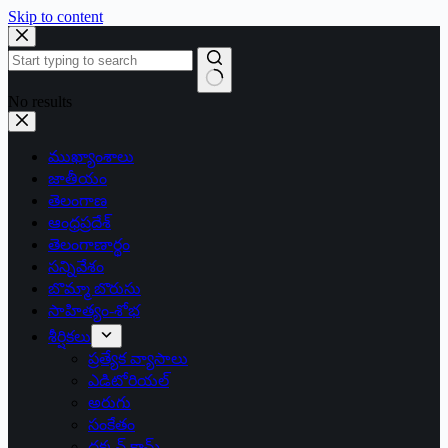
Skip to content
No results
ముఖ్యాంశాలు
జాతీయం
తెలంగాణ
ఆంధ్రప్రదేశ్
తెలంగాణార్థం
సన్నివేశం
బొమ్మా బొరుసు
సాహిత్యం-శోభ
శీర్షికలు
ప్రత్యేక వ్యాసాలు
ఎడిటోరియల్
అరుగు
సంకేతం
దక్కన్.కామ్