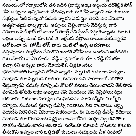
సమయంలో గద్వాలలోని తన వదిన (భార్య అక్క) అల్లుడు దరిశెల్లికి ఫోన్
చేసి అప్పులు ఇచ్చినవారు వేధింపు లకు గురిచేస్తున్నారని తన కుటుంబ
సభ్యులు నీటి సంపులో పడుకున్నారని ఏడుస్తూ తెలిపి ఉరి వేసుకొని
ఆత్మహత్యకు పాల్పడ్డాడు. అప్పులు చెల్లించాలని వేధిస్తున్న వారి
వివరాలు సెల్ ఫోన్ లో వాయిస్ రికార్డ్ చేసి స్టేటస్ పెట్టుకున్నాడు. రూ.60
లక్షలు అప్పు ఉంటే రూ. కోటి 20 లక్షలకు పత్రాలు రాయించుకున్నారని
ఆరోపించా రు. హోమ్ లోన్ వారు ఇంటి లో ఉన్న ఆభరణాలు,
వస్తువులను స్వాధీనం చేసుకొని ఇంటికి నోటీసులు అంటించి ఆవేదనకు
గురి చేశారని వాపోయాడు. వడ్డీ వ్యాపారులకు రూ.3 వడ్డీ కడుతూ
వచ్చానని అప్పుల భారం మోయలేక, చిత్రహింసలు
భరించలేకపోతున్నానని బోరుమన్నాడు. మృతుడి కుటుంబ సభ్యులు
మాట్లాడుతూ మృతుడి కూతురు, కుమారుడిని పాఠశాలలో ఎగతాళి
చేస్తున్నారని చదువు మాన్పించి తోటలో పనులు చేయించాడని తెలిపారు.
మామిడి తోటకు లక్షల అప్పులు చేసి మందులు వేసి నష్టపోయినట్లు
తెలిపారు. కుటుంబ సభ్యులు ఈ ఘటనను చూసి కన్నీరు మున్నీర
య్యారు. సంఘటన స్థలాన్ని డిఎస్పి గిరిబాబు, సిఐ రాంబాబు, ఎస్సై
వెంకటేష్ పరిశీలించి వివరాలు సేకరించారు. ఈ ఘటనపై డీఎస్పీ గిరిబాబు
మాట్లాడుతూ కొంతమంది వ్యక్తులు అనాలోచిత చర్యల వల్ల జీవితాలు
నాశనం చేసుకుంటారని తెలిపారు. నరసింహ మామిడి తోటలను కౌలుకు
తీసుకొని అప్పుల వారి ఒత్తిడితో కుటుంబ సభ్యులను నీళ్ల సంపులో