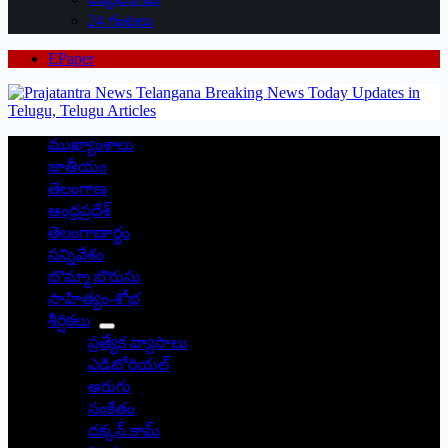
24 గంటలు
EPaper
ముఖ్యాంశాలు
జాతీయం
తెలంగాణ
ఆంధ్రప్రదేశ్
తెలంగాణార్థం
సన్నివేశం
బొమ్మా బొరుసు
సాహిత్యం-శోభ
శీర్షికలు
ప్రత్యేక వ్యాసాలు
ఎడిటోరియల్
అరుగు
సంకేతం
దక్కన్.కామ్