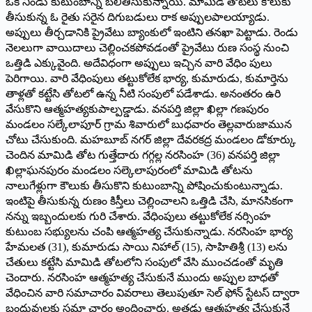
ఒక నిండు కుటుంబాన్ని బలితీసుకున్నాయి. మామిడి తోటలు కౌలుకు
తీసుకున్న ఓ రైతు సరైన దిగుబడులు రాక అప్పులపాలయ్యాడు.
అప్పులు తీర్చడానికి ప్రైవేటు బ్యాంకులో ఇంటిని తనఖా పెట్టాడు. రెండు
నెలలుగా వాయిదాలు చెల్లించకపోవడంతో ప్రైవేటు రుణ సంస్థ నుంచి
ఒత్తిడి ఎక్కువైంది. అదేవిధంగా అప్పులు ఇచ్చిన వారి వేధిం పులు
పెరిగాయి. వారి వేధింపులు తట్టుకోలేక భార్య, కుమారుడు, కుమార్తెను
తాళ్లతో కట్టేసి తోటలో ఉన్న నీటి సంపులో పడేశాడు. అనంతరం ఉరి
వేసుకొని ఆత్మహత్యకుపాల్పడ్డాడు. వనపర్తి జిల్లా ఖిల్లా గణపురం
మండలం సల్కేలాపూర్ గ్రామ శివారులో బుధవారం తెల్లవారుజామున
చోటు చేసుకుంది. మహబూబ్ నగర్ జిల్లా దేవరకద్ర మండలం డోకూర్కు
చెందిన మామిడి తోట గుత్తేదారు గగ్గల్ల నరసింహ (36) వనపర్తి జిల్లా
ఖిల్లాఘనపురం మండలం సల్కెలాపురంలో మామిడి తోటను
నాలుగేళ్లుగా కౌలుకు తీసుకొని కుటుంబాన్ని పోషించుకుంటున్నాడు.
ఇంటిపై తీసుకున్న రుణం కిస్తీలు చెల్లించాలని ఒత్తిడి చేసి, మానసికంగా
నన్ను ఇబ్బందులకు గురి చేశారు. వేధింపులు తట్టుకోలేక నర్సింహ
కుటుంబ సభ్యులను చంపి ఆత్మహత్య చేసుకున్నాడు. నరసింహ భార్య
హేమలత (31), కుమారుడు సాయి నిహాల్ (15), సాహితిశ్రీ (13) లను
చేతులు కట్టేసి మామిడి తోటలోని సంపులో వేసి ముంచడంతో మృతి
చెందారు. నరసింహ ఆత్మహత్య చేసుకునే ముందు అప్పుల బాధతో
వేధించిన వారి సమాచారం వివరాలు తెలుపుతూ సెల్ ఫోన్ స్టేటస్ ద్వారా
బంధువులకు సమా చారం అందించారు. అతడు ఆత్మహత్య చేసుకునే