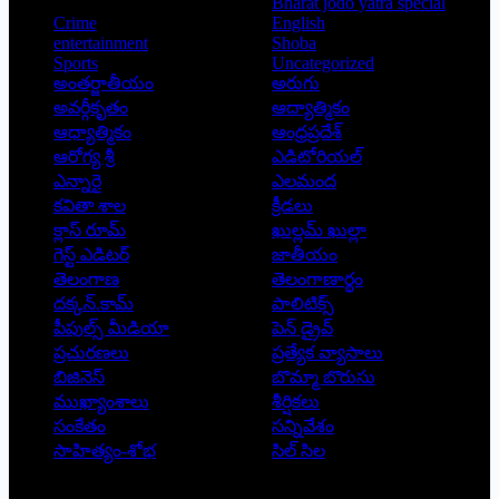
Bharat jodo yatra special
Crime
English
entertainment
Shoba
Sports
Uncategorized
అంతర్జాతీయం
అరుగు
అవర్గీకృతం
ఆద్యాత్మికం
ఆధ్యాత్మికం
ఆంధ్రప్రదేశ్
ఆరోగ్య శ్రీ
ఎడిటోరియల్
ఎన్నారై
ఎలమంద
కవితా శాల
క్రీడలు
క్లాస్ రూమ్
ఖుల్లమ్ ఖుల్లా
గెస్ట్ ఎడిటర్
జాతీయం
తెలంగాణ
తెలంగాణార్థం
దక్కన్.కామ్
పాలిటిక్స్
పీపుల్స్ ‌మీడియా
పెన్ డ్రైవ్
ప్రచురణలు
ప్రత్యేక వ్యాసాలు
బిజినెస్
బొమ్మా బొరుసు
ముఖ్యాంశాలు
శీర్షికలు
సంకేతం
సన్నివేశం
సాహిత్యం-శోభ
సిల్ సిల
Copyright © 2026 - Prajatantra