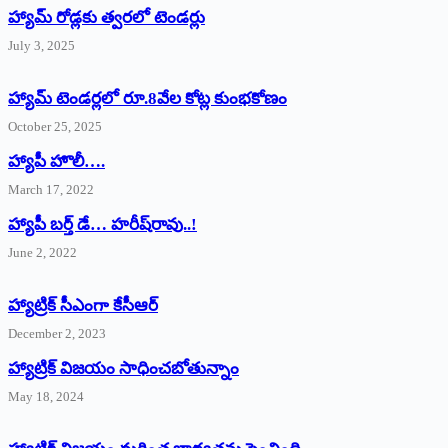
హ్యామ్‌ రోడ్లకు త్వరలో టెండర్లు
July 3, 2025
హ్యామ్‌ ‌టెండర్లలో రూ.8వేల కోట్ల కుంభకోణం
October 25, 2025
హ్యాపీ హొలీ….
March 17, 2022
హ్యాపీ బర్త్ ‌డే… హరీష్‌రావు..!
June 2, 2022
హ్యాట్రిక్‌ ‌సీఎంగా కేసీఆర్‌
December 2, 2023
హ్యాట్రిక్‌ విజయం సాధించబోతున్నాం
May 18, 2024