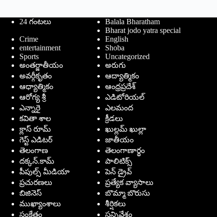
24 గంటలు
Balala Bharatham
Bharat jodo yatra special
Crime
English
entertainment
Shoba
Sports
Uncategorized
అంతర్జాతీయం
అరుగు
అవర్గీకృతం
ఆద్యాత్మికం
ఆధ్యాత్మికం
ఆంధ్రప్రదేశ్
ఆరోగ్య శ్రీ
ఎడిటోరియల్
ఎన్నారై
ఎలమంద
కవితా శాల
క్రీడలు
క్లాస్ రూమ్
ఖుల్లమ్ ఖుల్లా
గెస్ట్ ఎడిటర్
జాతీయం
తెలంగాణ
తెలంగాణార్థం
దక్కన్.కామ్
పాలిటిక్స్
పీపుల్స్ ‌మీడియా
పెన్ డ్రైవ్
ప్రచురణలు
ప్రత్యేక వ్యాసాలు
బిజినెస్
బొమ్మా బొరుసు
ముఖ్యాంశాలు
శీర్షికలు
సంకేతం
సన్నివేశం