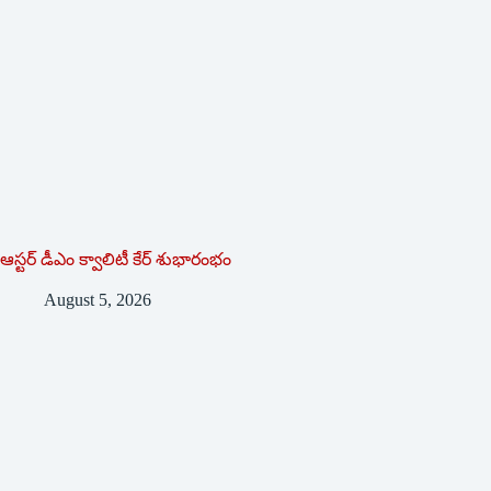
ఆస్టర్ డీఎం క్వాలిటీ కేర్ శుభారంభం
August 5, 2026