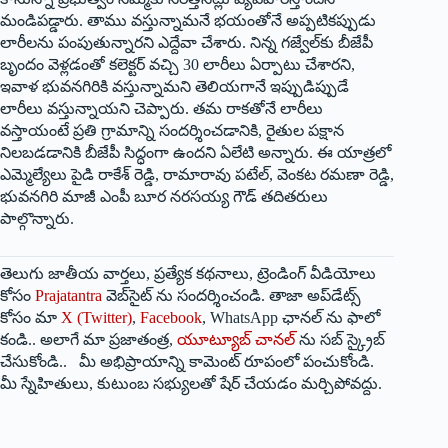
మండిపడ్డారు. తాము వస్తున్నామనే భయంతోనే అప్పటికప్పుడు
లారీలను పంపుతున్నారని ఎద్దేవా చేశారు. నిన్న గజ్వేల్‌కు బీజేపీ
బృందం వెళ్లడంతో కలెక్టర్ వచ్చి 30 లారీలు ఏర్పాటు చేశారని,
ఇవాళ భువనగిరికి వస్తున్నామని తెలియగానే ఇప్పుడిప్పుడే
లారీలు వస్తున్నాయని చెప్పారు. తమ రాకతోనే లారీలు
వస్తాయంటే ప్రతి గ్రామాన్ని సందర్శించడానికి, రైతుల పక్షాన
నిలబడడానికి బీజేపీ సిద్ధంగా ఉందని ఏలేటి అన్నారు. ఈ యాత్రలో
ఎమ్మెల్యేలు పైడి రాకేశ్ రెడ్డి, రామారావు పటేల్, వెంకట రమణా రెడ్డి,
భువనగిరి మాజీ ఎంపీ బూర నరసయ్య గౌడ్ తదితరులు
పాల్గొన్నారు.
తెలుగు జాతీయ వార్తలు, ప్రత్యేక కథనాలు, ట్రెండింగ్ వీడియోలు
కోసం
Prajatantra
వెబ్‌సైట్ ను సందర్శించండి. తాజా అప్‌డేట్స్
కోసం మా
X (Twitter)
,
Facebook
, WhatsApp ఛానల్ ను ఫాలో
కండి.. అలాగే మా ప్రజాతంత్ర,
యూట్యూబ్ చానల్
ను సబ్ స్క్రైబ్
చేసుకోండి.. మీ అభిప్రాయాన్ని కామెంట్ రూపంలో పంచుకోండి.
మీ స్నేహితులు, కుటుంబ సభ్యులతో షేర్ చేయడం మర్చిపోవద్దు.