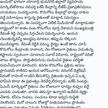
ఇందులో భాగంగా యాదాద్రి భువనగిరి జిల్లాలో వ్యవసాయ
మార్కెట్‌తోపాటు వడపర్తి ఐకేపీ కేంద్రాన్ని బీజేపీ ప్రజాప్రతినిధులు,
నాయకులు సందర్శించారు. కొనుగోలు కేంద్రాల్లో ధాన్యం రాశుల
వద్దే పడిగాపులు కాస్తున్న రైతులతో మాట్లాడి సమస్యలు
తెలుసుకున్నారు. ఈ సందర్భంగా ఏలేటి మీడియాతో మాట్లాడుతూ
రాష్ట్రంలో 80 శాతం పంట కొనుగోలు పూర్తి చేశామని ముఖ్యమంత్రి
రేవంత్ రెడ్డి చెప్పడం సిగ్గుచేటని విమర్శించారు. ఆయన
చెబుతున్నవన్నీ అబద్ధపు మాటలు, తప్పుడు లెక్కలని
మండిపడ్డారు. రేవంత్ రెడ్డికి దమ్ము, ధైర్యం ఉంటే తాను చూపే
కొనుగోలు కేంద్రాలకు రావాలని, నెల రోజులుగా రైతులు పడుతున్న
కష్టాలను స్వయంగా చూడాలని సవాల్ విసిరారు. రాష్ట్రంలో వరితో
పాటు జొన్నలు, పొద్దుతిరుగుడు పండించిన రైతుల పరిస్థితి
దయనీయంగా మారిందని, శనగల కొనుగోలు ప్రక్రియ అసలు
ప్రారంభమే కాలేదని ఆయన ఆరోపించారు. వరంగల్ డిక్లరేషన్
పేరుతో రాహుల్ గాంధీని తీసుకొచ్చి రైతులకు ఇచ్చిన ఏ ఒక్క
హామీని కూడా ఈ ప్రభుత్వం నెరవేర్చలేదన్నారు. ఐకేపీ సెంటర్లు,
ఏఎంసీ మార్కెట్లలో రైతులు నెల రోజులుగా ధాన్యం కుప్పల వద్దే
ఎండకు ఎండుతూ, వానకు తడుస్తూ ఉన్నారని ఆవేదన వ్యక్తం
చేశారు. కనీసం గంపలు, సంచులు కూడా ఇవ్వని దుస్థితి
నెలకొందని, మరో నాలుగు రోజుల్లో రుతుపవనాలు ప్రారంభం
కానున్నా ప్రభుత్వం నిమ్మకు నీరెత్తినట్లు వ్యవహరిస్తోందని