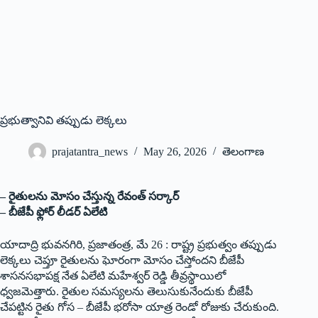
ప్ర‌భుత్వానివి త‌ప్పుడు లెక్క‌లు
prajatantra_news
May 26, 2026
తెలంగాణ
– రైతులను మోసం చేస్తున్న రేవంత్ స‌ర్కార్‌
– బీజేపీ ఫ్లోర్ లీడర్ ఏలేటి
యాదాద్రి భువనగిరి, ప్రజాతంత్ర, మే 26 : రాష్ట్ర ప్రభుత్వం తప్పుడు
లెక్కలు చెప్తూ రైతులను ఘోరంగా మోసం చేస్తోందని బీజేపీ
శాసనసభాపక్ష నేత ఏలేటి మహేశ్వర్ రెడ్డి తీవ్రస్థాయిలో
ధ్వజమెత్తారు. రైతుల సమస్యలను తెలుసుకునేందుకు బీజేపీ
చేపట్టిన రైతు గోస – బీజేపీ భరోసా యాత్ర రెండో రోజుకు చేరుకుంది.