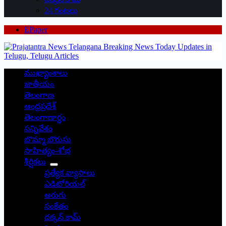
24 గంటలు
EPaper
ముఖ్యాంశాలు
జాతీయం
తెలంగాణ
ఆంధ్రప్రదేశ్
తెలంగాణార్థం
సన్నివేశం
బొమ్మా బొరుసు
సాహిత్యం-శోభ
శీర్షికలు
ప్రత్యేక వ్యాసాలు
ఎడిటోరియల్
అరుగు
సంకేతం
దక్కన్.కామ్