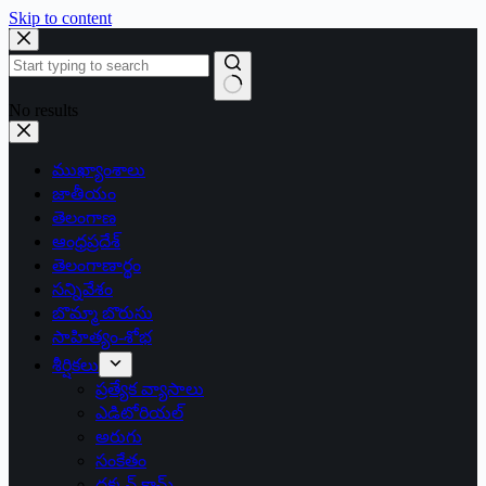
Skip to content
No results
ముఖ్యాంశాలు
జాతీయం
తెలంగాణ
ఆంధ్రప్రదేశ్
తెలంగాణార్థం
సన్నివేశం
బొమ్మా బొరుసు
సాహిత్యం-శోభ
శీర్షికలు
ప్రత్యేక వ్యాసాలు
ఎడిటోరియల్
అరుగు
సంకేతం
దక్కన్.కామ్