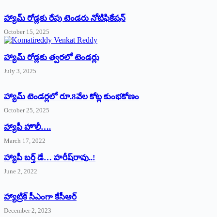
హ్యామ్‌ రోడ్లకు రేపు టెండరు నోటిఫికేషన్‌
October 15, 2025
హ్యామ్‌ రోడ్లకు త్వరలో టెండర్లు
July 3, 2025
హ్యామ్‌ ‌టెండర్లలో రూ.8వేల కోట్ల కుంభకోణం
October 25, 2025
హ్యాపీ హొలీ….
March 17, 2022
హ్యాపీ బర్త్ ‌డే… హరీష్‌రావు..!
June 2, 2022
హ్యాట్రిక్‌ ‌సీఎంగా కేసీఆర్‌
December 2, 2023