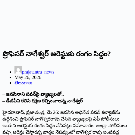
ప్రొఫెసర్ నాగేశ్వర్ అరెస్టుకు రంగం సిద్దం?
prajatantra_news
May 26, 2026
తెలంగాణ
– జనసేనాని పవన్‌పై వ్యాఖ్యలతో..
– డీజీపీని కలిసి రక్షణ కల్పించాలన్న నాగేశ్వర్
హైదరాబాద్, ప్రజాతంత్ర, మే 26: జనసేన అధినేత పవన్ కల్యాణ్‌ను
ఉద్దేశించి ప్రొఫెసర్ నాగేశ్వరరావు చేసిన వ్యాఖ్యలపై ఏపీ పోలీసులు
ఆయన అరెస్టుకు రంగం సిద్ధం చేసినట్లు సమాచారం. ఆంధ్రా పోలీసులు
వచ్చి అరెస్టు చేస్తారన్న వార్తల నేపథ్యంలో నాగేశ్వర రావు ఇంటివద్ద