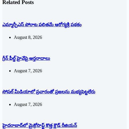
Related Posts
ఎమ్మార్పీఎస్ పోరాట ఫలితమే ఆరోగ్యశ్రీ పథకం
August 8, 2026
గ్రీన్ ఫీల్డ్ హైవేపై ఆర్తనాదాలు
August 7, 2026
సోషల్‌ ‌మీడియాలో ప్రచారంతో ప్రజలను మభ్యపెట్టలేరు
August 7, 2026
హైదరాబాద్‌లో మైక్రోసాఫ్ట్ ‌కొత్త క్లౌడ్‌ ‌రీజియన్‌