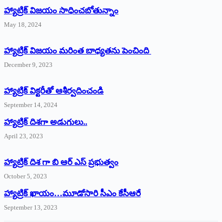
హ్యాట్రిక్‌ విజయం సాధించబోతున్నాం
May 18, 2024
హ్యాట్రిక్ విజయం మరింత బాధ్యతను పెంచింది
December 9, 2023
హ్యాట్రిక్‌ ‌విక్టరీతో ఆశీర్వదించండి
September 14, 2024
‌హ్యాట్రిక్‌ ‌దిశగా అడుగులు..
April 23, 2023
హ్యాట్రిక్ దిశ గా బి ఆర్ ఎస్ ప్రభుత్వం
October 5, 2023
హ్యాట్రిక్‌ ‌ఖాయం…మూడోసారి సీఎం కేసీఆరే
September 13, 2023