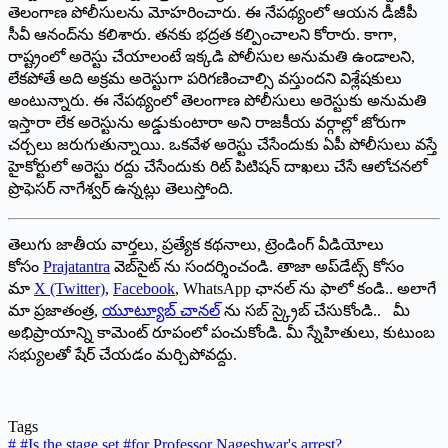
తెలంగాణ పోలీసులను మోహరించారు. ఈ నేపథ్యంలో ఆయన డీజీపీ
సీవీ ఆనంద్‌ను కలిశారు. తనకు భద్రత కల్పించాలని కోరారు. కాగా,
రాష్ట్రంలో అరెస్టు చేయాలంటే ఇక్కడి పోలీసుల అనుమతి ఉండాలని,
లేకపోతే అది అక్రమ అరెస్టుగా పరిగణించాల్సి వస్తుందని విశ్లేషకులు
అంటున్నారు. ఈ నేపథ్యంలో తెలంగాణ పోలీసులు అరెస్టుకు అనుమతి
ఇస్తారా లేక అరెస్టును అడ్డుకుంటారా అని రాజకీయ వర్గాల్లో జోరుగా
చర్చలు జరుగుతున్నాయి. ఒకవేళ అరెస్టు చేసేందుకు ఏపీ పోలీసులు వస్తే
హైకోర్టులో అరెస్టు రద్దు చేసేందుకు రిట్ పిటిషన్ దాఖలు చేసే ఆలోచనలో
ప్రొఫెసర్ నాగేశ్వర్ ఉన్నట్లు తెలుస్తోంది.
తెలుగు జాతీయ వార్తలు, ప్రత్యేక కథనాలు, ట్రెండింగ్ వీడియోలు
కోసం
Prajatantra
వెబ్‌సైట్ ను సందర్శించండి. తాజా అప్‌డేట్స్ కోసం
మా
X (Twitter)
,
Facebook
, WhatsApp ఛానల్ ను ఫాలో కండి.. అలాగే
మా ప్రజాతంత్ర,
యూట్యూబ్ చానల్
ను సబ్ స్క్రైబ్ చేసుకోండి.. మీ
అభిప్రాయాన్ని కామెంట్ రూపంలో పంచుకోండి. మీ స్నేహితులు, కుటుంబ
సభ్యులతో షేర్ చేయడం మర్చిపోవద్దు.
Tags
#
#Is the stage set #for Professor Nageshwar's arrest?