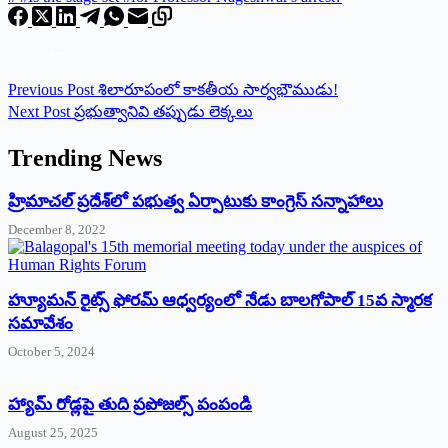
Previous
Post
శిలారూపంలో కాకతీయ సార్వభౌముడు!
Next
Post
ప్ర‌భుత్వానివి త‌ప్పుడు లెక్క‌లు
Trending News
‌హ్రిమాచల్‌ ‌ప్రదేశ్‌లో పభుత్వ ఏర్పాటుకు కాంగ్రెస్‌ ‌సన్నాహాలు
December 8, 2022
హ్యూమన్‌ రైట్స్‌ ఫోరమ్‌ ఆధ్వర్యంలో నేడు బాలగోపాల్‌ 15వ స్మారక
సమావేశం
October 5, 2024
హ్యామ్‌ రోడ్లపై తుది ప్రపోజల్స్‌ పంపండి
August 25, 2025