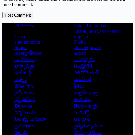
time I comment.
Post Comment
24 గంటలు
Balala Bharatham
Bharat jodo yatra special
Crime
English
entertainment
Shoba
Sports
Uncategorized
అంతర్జాతీయం
అరుగు
అవర్గీకృతం
ఆద్యాత్మికం
ఆధ్యాత్మికం
ఆంధ్రప్రదేశ్
ఆరోగ్య శ్రీ
ఎడిటోరియల్
ఎన్నారై
ఎలమంద
కవితా శాల
క్రీడలు
క్లాస్ రూమ్
ఖుల్లమ్ ఖుల్లా
గెస్ట్ ఎడిటర్
జాతీయం
తెలంగాణ
తెలంగాణార్థం
దక్కన్.కామ్
పాలిటిక్స్
పీపుల్స్ ‌మీడియా
పెన్ డ్రైవ్
ప్రచురణలు
ప్రత్యేక వ్యాసాలు
బిజినెస్
బొమ్మా బొరుసు