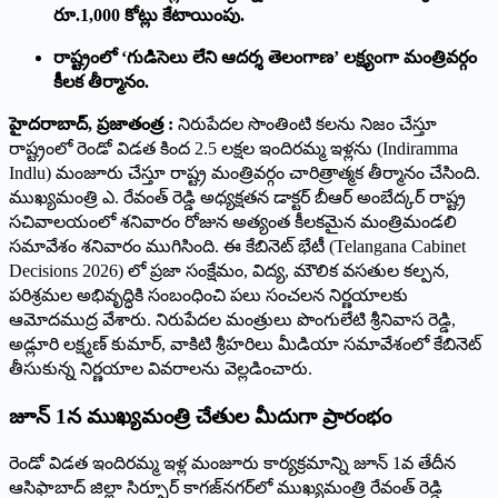
రూ.1,000 కోట్లు కేటాయింపు.
రాష్ట్రంలో ‘గుడిసెలు లేని ఆదర్శ తెలంగాణ’ లక్ష్యంగా మంత్రివర్గం
కీలక తీర్మానం.
హైదరాబాద్​, ప్రజాతంత్ర :
నిరుపేదల సొంతింటి కలను నిజం చేస్తూ
రాష్ట్రంలో రెండో విడత కింద 2.5 లక్షల ఇందిరమ్మ ఇళ్లను (Indiramma
Indlu) మంజూరు చేస్తూ రాష్ట్ర మంత్రివర్గం చారిత్రాత్మక తీర్మానం చేసింది.
ముఖ్యమంత్రి ఎ. రేవంత్ రెడ్డి అధ్యక్షతన డాక్టర్ బీఆర్ అంబేద్కర్ రాష్ట్ర
సచివాలయంలో శనివారం రోజున అత్యంత కీలకమైన మంత్రిమండలి
సమావేశం శనివారం ముగిసింది. ఈ కేబినెట్ భేటీ (Telangana Cabinet
Decisions 2026) లో ప్రజా సంక్షేమం, విద్య, మౌలిక వసతుల కల్పన,
పరిశ్రమల అభివృద్ధికి సంబంధించి పలు సంచలన నిర్ణయాలకు
ఆమోదముద్ర వేశారు. నిరుపేదల మంత్రులు పొంగులేటి శ్రీనివాస రెడ్డి,
అడ్లూరి లక్ష్మణ్ కుమార్, వాకిటి శ్రీహరిలు మీడియా సమావేశంలో కేబినెట్
తీసుకున్న నిర్ణయాల వివరాలను వెల్లడించారు.
జూన్ 1న ముఖ్యమంత్రి చేతుల మీదుగా ప్రారంభం
రెండో విడత ఇందిరమ్మ ఇళ్ల మంజూరు కార్యక్రమాన్ని జూన్ 1వ తేదీన
ఆసిఫాబాద్ జిల్లా సిర్పూర్ కాగజ్‌నగర్‌లో ముఖ్యమంత్రి రేవంత్ రెడ్డి