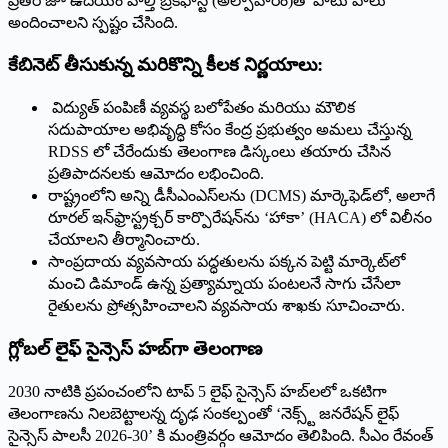
ప్రతిరోజూ ఉదయం హెల్తీ బ్రేక్‌ఫాస్ట్ (అల్పాహారం)తో పాటు పాలు
అందించాలని స్పష్టం చేసింది.
కేబినెట్ తీసుకున్న మరికొన్ని కీలక నిర్ణయాలు:
విద్యుత్ పంపిణీ వ్యవస్థ బలోపేతం మరియు మౌలిక
సదుపాయాల అభివృద్ధి కోసం కేంద్ర ప్రభుత్వం అమలు చేస్తున్న
RDSS లో చేరేందుకు తెలంగాణ డిస్కంలు తయారు చేసిన
ప్రతిపాదనలకు ఆమోదం లభించింది.
రాష్ట్రంలోని అన్ని డీసీఎంఎస్‌లను (DCMS) మార్కెఫెడ్‌లో, అలాగే
రూరల్ ఇన్‌ఫ్రాస్ట్రక్చర్ కార్పొరేషన్‌ను ‘హాకా’ (HACA) లో విలీనం
చేయాలని తీర్మానించారు.
సాంప్రదాయ వ్యవసాయ పద్ధతులను పక్కన పెట్టి మార్కెట్‌లో
మంచి డిమాండ్ ఉన్న ప్రత్యామ్నాయ పంటలనే సాగు చేసేలా
రైతులను ప్రోత్సహించాలని వ్యవసాయ శాఖకు సూచించారు.
గ్లోబల్ లైఫ్ సైన్సెస్ హబ్‌గా తెలంగాణ
2030 నాటికి ప్రపంచంలోని టాప్ 5 లైఫ్ సైన్సెస్ హబ్‌లలో ఒకటిగా
తెలంగాణను నిలబెట్టాలన్న దృఢ సంకల్పంతో ‘నెక్స్ట్ జనరేషన్ లైఫ్
సైన్సెస్ పాలసీ 2026-30’ కి మంత్రివర్గం ఆమోదం తెలిపింది. సీఎం రేవంత్