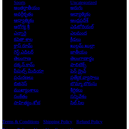
Sports
Uncategorized
అంతర్జాతీయం
అరుగు
అవర్గీకృతం
ఆద్యాత్మికం
ఆధ్యాత్మికం
ఆంధ్రప్రదేశ్
ఆరోగ్య శ్రీ
ఎడిటోరియల్
ఎన్నారై
ఎలమంద
కవితా శాల
క్రీడలు
క్లాస్ రూమ్
ఖుల్లమ్ ఖుల్లా
గెస్ట్ ఎడిటర్
జాతీయం
తెలంగాణ
తెలంగాణార్థం
దక్కన్.కామ్
పాలిటిక్స్
పీపుల్స్ ‌మీడియా
పెన్ డ్రైవ్
ప్రచురణలు
ప్రత్యేక వ్యాసాలు
బిజినెస్
బొమ్మా బొరుసు
ముఖ్యాంశాలు
శీర్షికలు
సంకేతం
సన్నివేశం
సాహిత్యం-శోభ
సిల్ సిల
Copyright © 2026 - Prajatantra
Terms & Conditions
Shipping Policy
Refund Policy