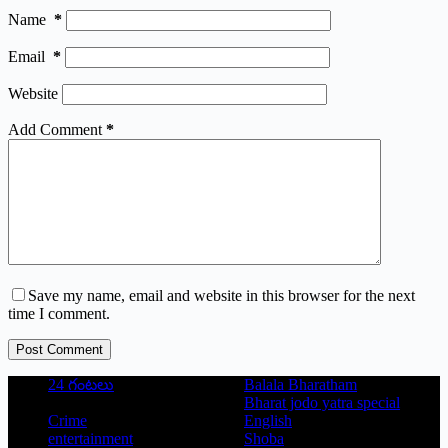
Name
*
Email
*
Website
Add Comment
*
Save my name, email and website in this browser for the next
time I comment.
Post Comment
24 గంటలు
Balala Bharatham
Bharat jodo yatra special
Crime
English
entertainment
Shoba