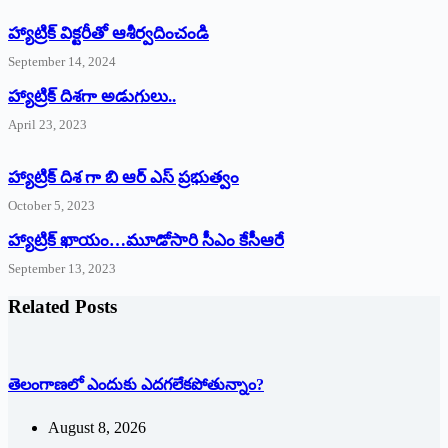
హ్యాట్రిక్‌ ‌విక్టరీతో ఆశీర్వదించండి
September 14, 2024
‌హ్యాట్రిక్‌ ‌దిశగా అడుగులు..
April 23, 2023
హ్యాట్రిక్ దిశ గా బి ఆర్ ఎస్ ప్రభుత్వం
October 5, 2023
హ్యాట్రిక్‌ ‌ఖాయం…మూడోసారి సీఎం కేసీఆరే
September 13, 2023
Related Posts
తెలంగాణలో ఎందుకు ఎదగలేకపోతున్నాం?
August 8, 2026