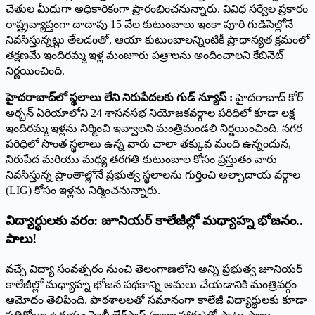
చేతుల మీదుగా అధికారికంగా ప్రారంభించనున్నారు. వివిధ సర్వేల ప్రకారం
రాష్ట్రవ్యాప్తంగా దాదాపు 15 వేల కుటుంబాలు ఇంకా పూరి గుడిసెల్లోనే
నివసిస్తున్నట్లు తేలడంతో, ఆయా కుటుంబాలన్నింటికీ ప్రాధాన్యత క్రమంలో
తక్షణమే ఇందిరమ్మ ఇళ్ల మంజూరు పత్రాలను అందించాలని కేబినెట్
నిర్ణయించింది.
హైదరాబాద్‌లో స్థలాలు లేని నిరుపేదలకు గుడ్ న్యూస్ :
హైదరాబాద్ కోర్
అర్బన్ ఏరియాలోని 24 శాసనసభ నియోజకవర్గాల పరిధిలో కూడా లక్ష
ఇందిరమ్మ ఇళ్లను నిర్మించి ఇవ్వాలని మంత్రిమండలి నిర్ణయించింది. నగర
పరిధిలో సొంత స్థలాలు ఉన్న వారు చాలా తక్కువ మంది ఉన్నందున,
నిరుపేద మరియు మధ్య తరగతి కుటుంబాల కోసం ప్రస్తుతం వారు
నివసిస్తున్న ప్రాంతాల్లోనే ప్రభుత్వ స్థలాలను గుర్తించి అల్పాదాయ వర్గాల
(LIG) కోసం ఇళ్లను నిర్మించనున్నారు.
విద్యార్థులకు వరం: జూనియర్ కాలేజీల్లో మధ్యాహ్న భోజనం..
పాలు!
వచ్చే విద్యా సంవత్సరం నుంచి తెలంగాణలోని అన్ని ప్రభుత్వ జూనియర్
కాలేజీల్లో మధ్యాహ్న భోజన పథకాన్ని అమలు చేయడానికి మంత్రివర్గం
ఆమోదం తెలిపింది. పాఠశాలలతో సమానంగా కాలేజీ విద్యార్థులకు కూడా