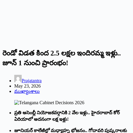
రెండో విడత కింద 2.5 లక్షల ఇందిరమ్మ ఇళ్లు..
జూన్ 1 నుంచి ప్రారంభం!
Prajatantra
May 23, 2026
ముఖ్యాంశాలు
ప్రతి అసెంబ్లీ నియోజకవర్గానికి 2 వేల ఇళ్లు.. హైదరాబాద్ కోర్
ఏరియాలో అదనంగా లక్ష ఇళ్లు!
జూనియర్ కాలేజీల్లో మధ్యాహ్న భోజనం.. గోదావరి పుష్కరాలకు