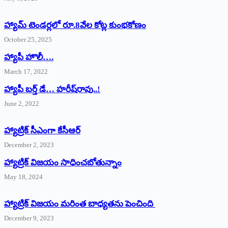
హ్యామ్‌ ‌టెండర్లలో రూ.8వేల కోట్ల కుంభకోణం
October 25, 2025
హ్యాపీ హొలీ….
March 17, 2022
హ్యాపీ బర్త్ ‌డే… హరీష్‌రావు..!
June 2, 2022
హ్యాట్రిక్‌ ‌సీఎంగా కేసీఆర్‌
December 2, 2023
హ్యాట్రిక్‌ విజయం సాధించబోతున్నాం
May 18, 2024
హ్యాట్రిక్ విజయం మరింత బాధ్యతను పెంచింది
December 9, 2023