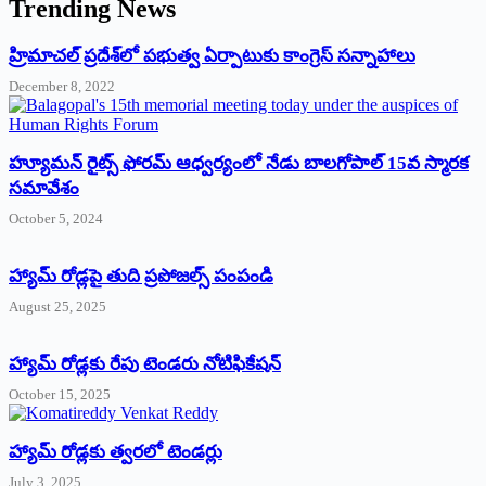
Trending News
‌హ్రిమాచల్‌ ‌ప్రదేశ్‌లో పభుత్వ ఏర్పాటుకు కాంగ్రెస్‌ ‌సన్నాహాలు
December 8, 2022
హ్యూమన్‌ రైట్స్‌ ఫోరమ్‌ ఆధ్వర్యంలో నేడు బాలగోపాల్‌ 15వ స్మారక
సమావేశం
October 5, 2024
హ్యామ్‌ రోడ్లపై తుది ప్రపోజల్స్‌ పంపండి
August 25, 2025
హ్యామ్‌ రోడ్లకు రేపు టెండరు నోటిఫికేషన్‌
October 15, 2025
హ్యామ్‌ రోడ్లకు త్వరలో టెండర్లు
July 3, 2025