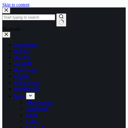
Skip to content
No results
ముఖ్యాంశాలు
జాతీయం
తెలంగాణ
ఆంధ్రప్రదేశ్
తెలంగాణార్థం
సన్నివేశం
బొమ్మా బొరుసు
సాహిత్యం-శోభ
శీర్షికలు
ప్రత్యేక వ్యాసాలు
ఎడిటోరియల్
అరుగు
సంకేతం
దక్కన్.కామ్