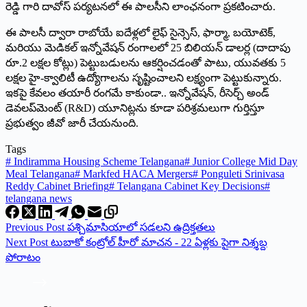
రెడ్డి గారి దావోస్ పర్యటనలో ఈ పాలసీని లాంఛనంగా ప్రకటించారు.
ఈ పాలసీ ద్వారా రాబోయే ఐదేళ్లలో లైఫ్ సైన్సెస్, ఫార్మా, బయోటెక్,
మరియు మెడికల్ ఇన్నోవేషన్ రంగాలలో 25 బిలియన్ డాలర్ల (దాదాపు
రూ.2 లక్షల కోట్లు) పెట్టుబడులను ఆకర్షించడంతో పాటు, యువతకు 5
లక్షల హై-క్వాలిటీ ఉద్యోగాలను సృష్టించాలని లక్ష్యంగా పెట్టుకున్నారు.
ఇకపై కేవలం తయారీ రంగమే కాకుండా.. ఇన్నోవేషన్, రీసెర్చ్ అండ్
డెవలప్‌మెంట్ (R&D) యూనిట్లను కూడా పరిశ్రమలుగా గుర్తిస్తూ
ప్రభుత్వం జీవో జారీ చేయనుంది.
Tags
#
Indiramma Housing Scheme Telangana
#
Junior College Mid Day
Meal Telangana
#
Markfed HACA Mergers
#
Ponguleti Srinivasa
Reddy Cabinet Briefing
#
Telangana Cabinet Key Decisions
#
telangana news
Previous
Post
పశ్చిమాసియాలో సడలని ఉద్రిక్తతలు
Next
Post
టుబాకో కంట్రోల్ హీరో మాచన - 22 ఏళ్లకు పైగా నిశ్శబ్ద
పోరాటం