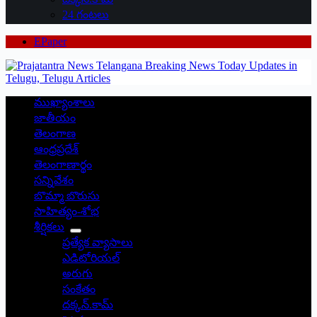
24 గంటలు
EPaper
ముఖ్యాంశాలు
జాతీయం
తెలంగాణ
ఆంధ్రప్రదేశ్
తెలంగాణార్థం
సన్నివేశం
బొమ్మా బొరుసు
సాహిత్యం-శోభ
శీర్షికలు
ప్రత్యేక వ్యాసాలు
ఎడిటోరియల్
అరుగు
సంకేతం
దక్కన్.కామ్