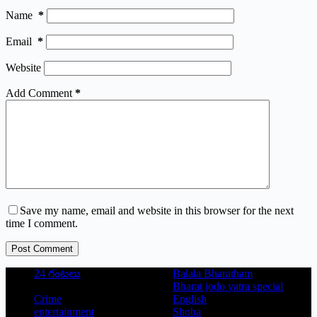
Name
*
Email
*
Website
Add Comment
*
Save my name, email and website in this browser for the next
time I comment.
Post Comment
24 గంటలు
Balala Bharatham
Bharat jodo yatra special
Crime
English
entertainment
Shoba