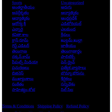
Sports
Uncategorized
అంతర్జాతీయం
అరుగు
అవర్గీకృతం
ఆద్యాత్మికం
ఆధ్యాత్మికం
ఆంధ్రప్రదేశ్
ఆరోగ్య శ్రీ
ఎడిటోరియల్
ఎన్నారై
ఎలమంద
కవితా శాల
క్రీడలు
క్లాస్ రూమ్
ఖుల్లమ్ ఖుల్లా
గెస్ట్ ఎడిటర్
జాతీయం
తెలంగాణ
తెలంగాణార్థం
దక్కన్.కామ్
పాలిటిక్స్
పీపుల్స్ ‌మీడియా
పెన్ డ్రైవ్
ప్రచురణలు
ప్రత్యేక వ్యాసాలు
బిజినెస్
బొమ్మా బొరుసు
ముఖ్యాంశాలు
శీర్షికలు
సంకేతం
సన్నివేశం
సాహిత్యం-శోభ
సిల్ సిల
Copyright © 2026 - Prajatantra
Terms & Conditions
Shipping Policy
Refund Policy