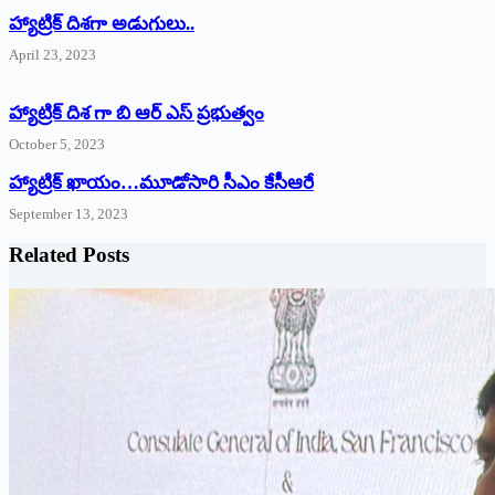
‌హ్యాట్రిక్‌ ‌దిశగా అడుగులు..
April 23, 2023
హ్యాట్రిక్ దిశ గా బి ఆర్ ఎస్ ప్రభుత్వం
October 5, 2023
హ్యాట్రిక్‌ ‌ఖాయం…మూడోసారి సీఎం కేసీఆరే
September 13, 2023
Related Posts