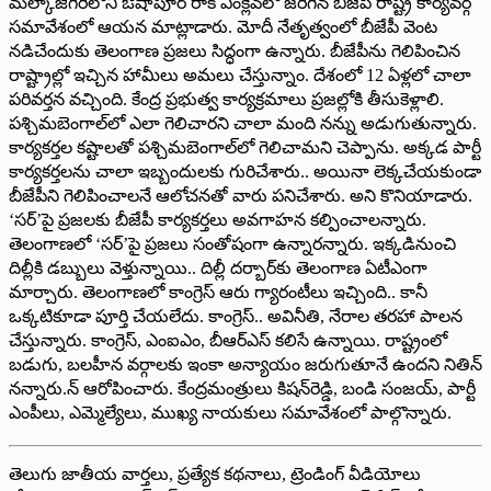
మల్కాజిగిరిలోని ఔషాపూర్‌ ‌రాక్‌ ఎం‌క్లేవ్‌లో జరిగిన బీజేపీ రాష్ట్ర కార్యవర్గ
సమావేశంలో ఆయ‌న‌ మాట్లాడారు. మోదీ నేతృత్వంలో బీజేపీ వెంట
నడిచేందుకు తెలంగాణ ప్రజలు సిద్ధంగా ఉన్నారు. బీజేపీను గెలిపించిన
రాష్ట్రాల్లో ఇచ్చిన హామీలు అమలు చేస్తున్నాం. దేశంలో 12 ఏళ్లలో చాలా
పరివర్తన వచ్చింది. కేంద్ర ప్రభుత్వ కార్యక్రమాలు ప్రజల్లోకి తీసుకెళ్లాలి.
పశ్చిమబెంగాల్‌లో ఎలా గెలిచారని చాలా మంది నన్ను అడుగుతున్నారు.
కార్యకర్తల కష్టాలతో పశ్చిమబెంగాల్‌లో గెలిచామని చెప్పాను. అక్కడ పార్టీ
కార్యకర్తలను చాలా ఇబ్బందులకు గురిచేశారు.. అయినా లెక్కచేయకుండా
బీజేపీని గెలిపించాలనే ఆలోచనతో వారు పనిచేశారు. అని కొనియాడారు.
‘సర్‌’పై ప్రజలకు బీజేపీ కార్యకర్తలు అవగాహన కల్పించాలన్నారు.
తెలంగాణలో ‘సర్‌’పై ప్రజలు సంతోషంగా ఉన్నారన్నారు. ఇక్కడినుంచి
దిల్లీకి డబ్బులు వెళ్తున్నాయి.. దిల్లీ దర్బార్‌కు తెలంగాణ ఏటీఎంగా
మార్చారు. తెలంగాణలో కాంగ్రెస్‌ ఆరు గ్యారంటీలు ఇచ్చింది.. కానీ
ఒక్కటికూడా పూర్తి చేయలేదు. కాంగ్రెస్‌.. అవినీతి, నేరాల తరహా పాలన
చేస్తున్నారు. కాంగ్రెస్‌, ఎంఐఎం, ‌బీఆర్‌ఎస్‌ ‌కలిసే ఉన్నాయి. రాష్ట్రంలో
బడుగు, బలహీన వర్గాలకు ఇంకా అన్యాయం జరుగుతూనే ఉందని నితిన్‌
‌నన్నారు.న్‌ ఆరోపించారు. కేంద్రమంత్రులు కిషన్‌రెడ్డి, బండి సంజయ్‌, ‌పార్టీ
ఎంపీలు, ఎమ్మెల్యేలు, ముఖ్య నాయకులు సమావేశంలో పాల్గొన్నారు.
తెలుగు జాతీయ వార్తలు, ప్రత్యేక కథనాలు, ట్రెండింగ్ వీడియోలు