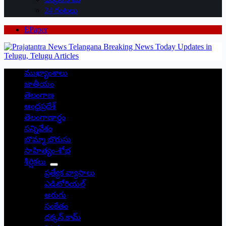
24 గంటలు
EPaper
ముఖ్యాంశాలు
జాతీయం
తెలంగాణ
ఆంధ్రప్రదేశ్
తెలంగాణార్థం
సన్నివేశం
బొమ్మా బొరుసు
సాహిత్యం-శోభ
శీర్షికలు
ప్రత్యేక వ్యాసాలు
ఎడిటోరియల్
అరుగు
సంకేతం
దక్కన్.కామ్