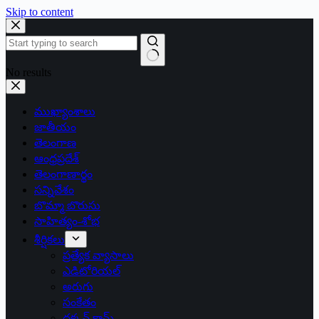
Skip to content
No results
ముఖ్యాంశాలు
జాతీయం
తెలంగాణ
ఆంధ్రప్రదేశ్
తెలంగాణార్థం
సన్నివేశం
బొమ్మా బొరుసు
సాహిత్యం-శోభ
శీర్షికలు
ప్రత్యేక వ్యాసాలు
ఎడిటోరియల్
అరుగు
సంకేతం
దక్కన్.కామ్