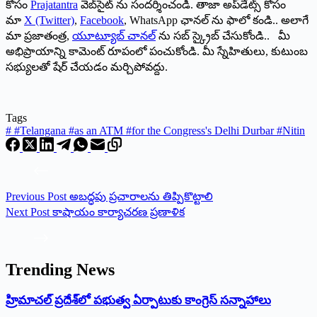
కోసం
Prajatantra
వెబ్‌సైట్ ను సందర్శించండి. తాజా అప్‌డేట్స్ కోసం
మా
X (Twitter)
,
Facebook
, WhatsApp ఛానల్ ను ఫాలో కండి.. అలాగే
మా ప్రజాతంత్ర,
యూట్యూబ్ చానల్
ను సబ్ స్క్రైబ్ చేసుకోండి.. మీ
అభిప్రాయాన్ని కామెంట్ రూపంలో పంచుకోండి. మీ స్నేహితులు, కుటుంబ
సభ్యులతో షేర్ చేయడం మర్చిపోవద్దు.
Tags
#
#Telangana #as an ATM #for the Congress's Delhi Durbar #Nitin
Previous
Post
అబ‌ద్ధ‌పు ప్రచారాలను తిప్పికొట్టాలి
Next
Post
కాషాయం కార్యాచ‌ర‌ణ ప్ర‌ణాళిక‌
Trending News
‌హ్రిమాచల్‌ ‌ప్రదేశ్‌లో పభుత్వ ఏర్పాటుకు కాంగ్రెస్‌ ‌సన్నాహాలు