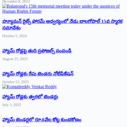
December 8, 2022
హ్యూమన్‌ రైట్స్‌ ఫోరమ్‌ ఆధ్వర్యంలో నేడు బాలగోపాల్‌ 15వ స్మారక
సమావేశం
October 5, 2024
హ్యామ్‌ రోడ్లపై తుది ప్రపోజల్స్‌ పంపండి
August 25, 2025
హ్యామ్‌ రోడ్లకు రేపు టెండరు నోటిఫికేషన్‌
October 15, 2025
హ్యామ్‌ రోడ్లకు త్వరలో టెండర్లు
July 3, 2025
హ్యామ్‌ ‌టెండర్లలో రూ.8వేల కోట్ల కుంభకోణం