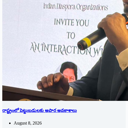
రాష్ట్రంలో పెట్టుబడులకు అపార అవకాశాలు
August 8, 2026