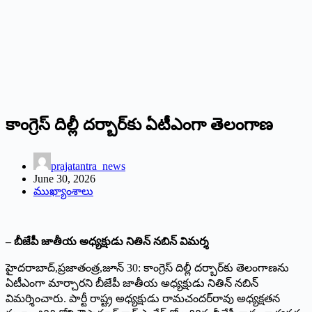
కాంగ్రెస్‌ ‌దిల్లీ దర్బార్‌కు ఏటీఎంగా తెలంగాణ
prajatantra_news
June 30, 2026
ముఖ్యాంశాలు
– బీజేపీ జాతీయ అధ్యక్షుడు నితిన్‌ ‌నబిన్‌ ‌విమర్శ
హైదరాబాద్‌,‌ప్రజాతంత్ర,జూన్‌ 30: ‌కాంగ్రెస్‌ ‌దిల్లీ దర్బార్‌కు తెలంగాణను
ఏటీఎంగా మార్చారని బీజేపీ జాతీయ అధ్యక్షుడు నితిన్‌ ‌నబిన్‌
‌విమర్శించారు. పార్టీ రాష్ట్ర అధ్యక్షుడు రామచందర్‌రావు అధ్యక్షతన