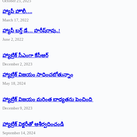
October 25, 2025
హ్యాపీ హొలీ….
March 17, 2022
హ్యాపీ బర్త్ ‌డే… హరీష్‌రావు..!
June 2, 2022
హ్యాట్రిక్‌ ‌సీఎంగా కేసీఆర్‌
December 2, 2023
హ్యాట్రిక్‌ విజయం సాధించబోతున్నాం
May 18, 2024
హ్యాట్రిక్ విజయం మరింత బాధ్యతను పెంచింది
December 9, 2023
హ్యాట్రిక్‌ ‌విక్టరీతో ఆశీర్వదించండి
September 14, 2024