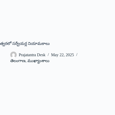
త్వ‌ర‌లో స‌ర్వేయ‌ర్ల నియామ‌కాలు
Prajatantra Desk
May 22, 2025
తెలంగాణ
,
ముఖ్యాంశాలు