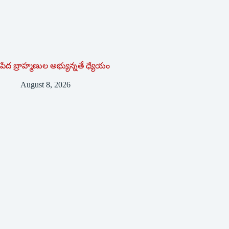
పేద బ్రాహ్మణుల అభ్యున్నతే ధ్యేయం
August 8, 2026