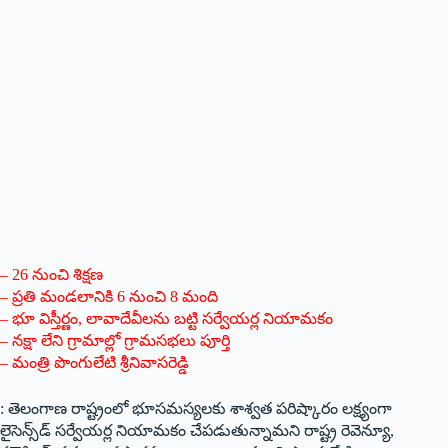
– 26 నుంచి శిక్ష‌ణ‌
– ప్ర‌తి మండ‌లానికి 6 నుంచి 8 మంది
– భూ విస్తీర్ణం, లావాదేవీలను బ‌ట్టి స‌ర్వేయ‌ర్ల నియామ‌కం
– న‌క్షా లేని గ్రామాల్లో గ్రామ‌స‌భ‌లు పూర్తి
– మంత్రి పొంగులేటి శ్రీ‌నివాస‌రెడ్డి
: తెలంగాణ రాష్ట్రంలో భూస‌మ‌స్య‌ల‌కు శాశ్వ‌త ప‌రిష్కారం ల‌క్ష్యంగా
లైసెన్స్‌డ్ స‌ర్వేయ‌ర్ల నియామ‌కం చేప‌డుతున్నామ‌ని రాష్ట్ర రెవెన్యూ,