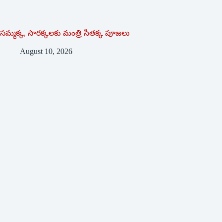
సమ్మక్క, సారక్కలకు మంత్రి సీతక్క పూజలు
August 10, 2026