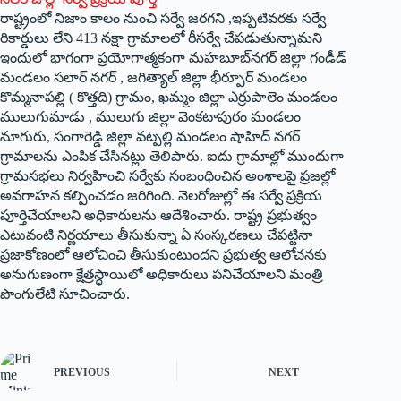
రాష్ట్రంలో నిజాం కాలం నుంచి స‌ర్వే జ‌ర‌గ‌ని ,ఇప్ప‌టివ‌ర‌కు స‌ర్వే
రికార్డులు లేని 413 న‌క్షా గ్రామాల‌లో రీస‌ర్వే చేప‌డుతున్నామ‌ని
ఇందులో భాగంగా ప్ర‌యోగాత్మ‌కంగా మ‌హ‌బూబ్‌న‌గ‌ర్ జిల్లా గండీడ్
మండ‌లం స‌లార్ న‌గ‌ర్ , జగిత్యాల్ జిల్లా భీర్పూర్ మండ‌లం
కొమ్మ‌నాప‌ల్లి ( కొత్త‌ది) గ్రామం, ఖ‌మ్మం జిల్లా ఎర్రుపాలెం మండ‌లం
ములుగుమాడు , ములుగు జిల్లా వెంకటాపురం మండలం
నూగురు, సంగారెడ్డి జిల్లా వ‌ట్ప‌ల్లి మండలం షాహిద్ నగర్
గ్రామాలను ఎంపిక చేసిన‌ట్లు తెలిపారు. ఐదు గ్రామాల్లో ముందుగా
గ్రామ‌స‌భ‌లు నిర్వ‌హించి స‌ర్వేకు సంబంధించిన అంశాల‌పై ప్ర‌జ‌ల్లో
అవ‌గాహ‌న క‌ల్పించ‌డం జ‌రిగింది. నెల‌రోజుల్లో ఈ సర్వే ప్ర‌క్రియ
పూర్తిచేయాల‌ని అధికారుల‌ను ఆదేశించారు. రాష్ట్ర ప్ర‌భుత్వం
ఎటువంటి నిర్ణ‌యాలు తీసుకున్నా ఏ సంస్క‌ర‌ణ‌లు చేప‌ట్టినా
ప్ర‌జాకోణంలో ఆలోచించి తీసుకుంటుంద‌ని ప్ర‌భుత్వ ఆలోచ‌న‌కు
అనుగుణంగా క్షేత్ర‌స్ధాయిలో అధికారులు ప‌నిచేయాల‌ని మంత్రి
పొంగులేటి సూచించారు.
PREVIOUS
NEXT