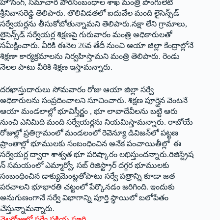
హౌసింగ్‌, స‌మాచార పౌర‌సంబంధాల శాఖ మంత్రి పొంగులేటి
శ్రీ‌నివాస‌రెడ్డి తెలిపారు. తొలివిడ‌త‌లో ఐదువేల మంది లైసెన్స్‌డ్
స‌ర్వేయ‌ర్ల‌ను తీసుకోబోతున్నామ‌ని తెలిపారు.న‌క్షా లేని గ్రామాలు,
లైసెన్స్‌డ్ స‌ర్వేయ‌ర్ల శిక్ష‌ణపై గురువారం మంత్రి అధికారుల‌తో
స‌మీక్షించారు. వీరికి ఈనెల 26వ తేదీ నుంచి ఆయా జిల్లా కేంద్రాల్లోనే
శిక్ష‌ణా కార్యక్ర‌మాల‌ను నిర్వ‌హిస్తామ‌ని మంత్రి తెలిపారు. రెండు
నెల‌ల పాటు వీరికి శిక్ష‌ణ ఇస్తామ‌న్నారు.
ద‌ర‌ఖాస్తుదారులు సోమ‌వారం రోజు ఆయా జిల్లా స‌ర్వే
అధికారుల‌ను సంప్ర‌దించాల‌ని సూచించారు. శిక్ష‌ణ పూర్తైన‌ వెంట‌నే
ఆయా మండలాల్లో భూవిస్తీర్ణం , భూ లావాదేవీల‌ను బ‌ట్టి ఆరు
నుంచి ఎనిమిది మంది స‌ర్వేయ‌ర్ల‌ను నియ‌మిస్తామ‌న్నారు. రాబోయే
రోజుల్లో ప్ర‌తిగ్రామంలో మండ‌లంలో రెవెన్యూ డివిజ‌న్‌లో ప‌ట్ట‌ణ
ప్రాంతాల్లో భూముల‌కు సంబంధించిన అనేక పంచాయితీల్లో ఈ
స‌ర్వేయ‌ర్ల ద్వారా శాశ్వ‌త భూ ప‌రిష్కారం ల‌భిస్తుంద‌న్నారు.రిజిస్ట్రేష‌
న్ స‌మ‌యంలో ఎమ్మార్వో, స‌బ్ రిజిస్ట్రార్ ద‌గ్గ‌ర భూముల‌కు
సంబంధించిన డాక్యుమెంట్ల‌తోపాటు స‌ర్వే పత్రాన్ని కూడా జ‌త
ప‌ర‌చాల‌ని భూభార‌తి చ‌ట్టంలో పేర్కొన‌డం జ‌రిగింది. ఇందుకు
అనుగుణంగానే స‌ర్వే విభాగాన్ని పూర్తి స్ధాయిలో బ‌లోపేతం
చేస్తున్నామ‌న్నారు.
నెల‌రోజుల్లో స‌ర్వే ప్ర‌క్రియ పూర్తి