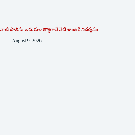
నాటి పోలీసు అమరుల త్యాగాలే నేటి శాంతికి నిదర్శనం
August 9, 2026