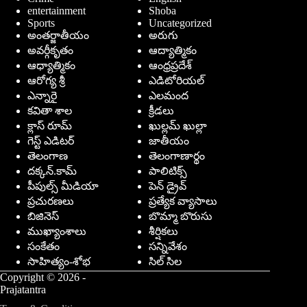
entertainment
Shoba
Sports
Uncategorized
అంతర్జాతీయం
అరుగు
అవర్గీకృతం
ఆద్యాత్మికం
ఆధ్యాత్మికం
ఆంధ్రప్రదేశ్
ఆరోగ్య శ్రీ
ఎడిటోరియల్
ఎన్నారై
ఎలమంద
కవితా శాల
క్రీడలు
క్లాస్ రూమ్
ఖుల్లమ్ ఖుల్లా
గెస్ట్ ఎడిటర్
జాతీయం
తెలంగాణ
తెలంగాణార్థం
దక్కన్.కామ్
పాలిటిక్స్
పీపుల్స్ ‌మీడియా
పెన్ డ్రైవ్
ప్రచురణలు
ప్రత్యేక వ్యాసాలు
బిజినెస్
బొమ్మా బొరుసు
ముఖ్యాంశాలు
శీర్షికలు
సంకేతం
సన్నివేశం
సాహిత్యం-శోభ
సిల్ సిల
Copyright © 2026 -
Prajatantra