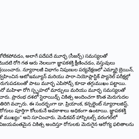
కోలేకపోవడం, అలాగే పదేపదే మూర్ఛ (సీజర్స్) సమస్యలతో
టి రోగి గత ఆరు నెలలుగా జ్ఞాపకశక్తి క్షీణించడం, వస్తువులు
ించారు. న్యూరాలజీ విభాగం నిపుణుల పర్యవేక్షణలో ఎమ్మారై బ్రెయిన్,
ించిన ఆటోఇమ్యూన్ మరియు పారా-నియోప్లాస్టిక్ ప్యానెల్ పరీక్షల్లో
ీయంగా మెరుగుపడటంతో పాటు మూర్ఛ ఎపిసోడ్స్ కూడా తగ్గుముఖం పట్టాయి.
ణాలతో మరో మహిళా రోగి స్పృహలో మార్పులు మరియు మూర్ఛ సమస్యలతో
ంచారు. ప్రారంభ దశలో స్టెరాయిడ్స్ చికిత్స అందించగా కొంత మెరుగుదల
గి వచ్చారు. ఈ సందర్భంగా డా. ప్రియాంక, కన్సల్టెంట్ న్యూరాలజిస్ట్,
 రోగులు పూర్తిగా కోలుకునే అవకాశాలు అధికంగా ఉంటాయి. జ్ఞాపకశక్తి
ో ముఖ్యం” అని సూచించారు. మెడికవర్ హాస్పిటల్స్ వరంగల్‌లో
ా విజయవంతమైన చికిత్స అందిస్తూ రోగులకు మెరుగైన ఆరోగ్య ఫలితాలను