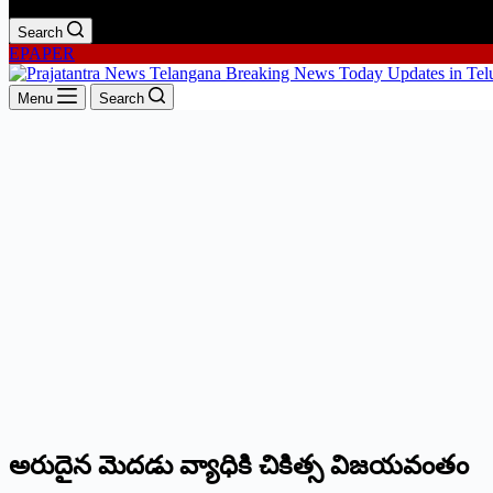
Search
EPAPER
Menu
Search
అరుదైన మెద‌డు వ్యాధికి చికిత్స‌ విజయవంతం