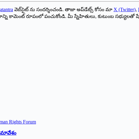
atantra
వెబ్‌సైట్ ను సందర్శించండి. తాజా అప్‌డేట్స్ కోసం మా
X (Twitter)
,
ాయాన్ని కామెంట్ రూపంలో పంచుకోండి. మీ స్నేహితులు, కుటుంబ సభ్యులతో ష
 సమావేశం