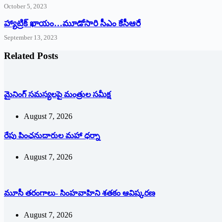
October 5, 2023
హ్యాట్రిక్‌ ‌ఖాయం…మూడోసారి సీఎం కేసీఆరే
September 13, 2023
Related Posts
మైనింగ్ సమస్యలపై మంత్రుల సమీక్ష
August 7, 2026
రేపు పింఛనుదారుల మహా ధర్నా
August 7, 2026
మూసీ తరంగాలు- సింహవాహిని శతకం ఆవిష్కరణ
August 7, 2026