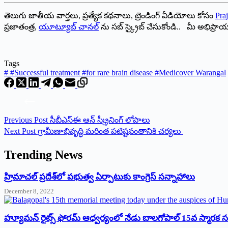
తెలుగు జాతీయ వార్తలు, ప్రత్యేక కథనాలు, ట్రెండింగ్ వీడియోలు కోసం
Praj
ప్రజాతంత్ర,
యూట్యూబ్ చానల్
ను సబ్ స్క్రైబ్ చేసుకోండి.. మీ అభిప్ర
Tags
#
#Successful treatment #for rare brain disease #Medicover Warangal
Previous
Post
సీబీఎస్‌ఈ ఆన్‌ ‌స్క్రీనింగ్‌ ‌లోపాలు
Next
Post
గ్రామీణాభివృద్ధి మరింత పటిష్టవంతానికి చర్యలు
Trending News
‌హ్రిమాచల్‌ ‌ప్రదేశ్‌లో పభుత్వ ఏర్పాటుకు కాంగ్రెస్‌ ‌సన్నాహాలు
December 8, 2022
హ్యూమన్‌ రైట్స్‌ ఫోరమ్‌ ఆధ్వర్యంలో నేడు బాలగోపాల్‌ 15వ స్మారక