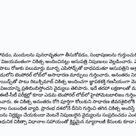
ు మర్చిపోవడం, మందులను పునరావృతంగా తీసుకోవడం, సంభాషణలను గుర్తుంచు
ిజయవంతంగా చికిత్స అందించినట్లు ఆసుపత్రి నిపుణులు వెల్లడించారు. మొద
ాటు రోజుకు పలుమార్లు మూర్ఛ ఎపిసోడ్స్‌తో బాధపడుతూ ఆసుపత్రిని ఆశ్రయ
లోని టెంపోరల్ లోబ్‌లో అసాధారణ మార్పులు గుర్తించారు. అనంతరం నిర్వహ
్స్ స్టెరాయిడ్స్‌తో పాటు రిటుక్సిమాబ్ చికిత్స అందించగా జ్ఞాపకశక్తి గణన
త్స విజయాన్ని ప్రతిబింబిస్తోందని వైద్యులు తెలిపారు. ఇదే తరహా లక్ష
ీఈటీ-సీటీ పరీక్షల్లో కూడా ఎడమ టెంపోరల్ లోబ్‌లో హైపోమెటబాలిజం గుర్తి
రు. ఈ చికిత్స అనంతరం రోగి పూర్తిగా కోలుకుని సాధారణ జీవనశైలిలోకి తిరి
సంబంధిత వ్యాధి. ప్రారంభ దశలోనే దీనిని గుర్తించి తగిన చికిత్స అందిస్తే
 నిర్లక్ష్యం చేయకుండా వెంటనే నిపుణులైన వైద్యులను సంప్రదించడం ఎంత
ునిక చికిత్సా విధానాల సహాయంతో క్లిష్టమైన న్యూరాలజీ కేసులకు కూడ