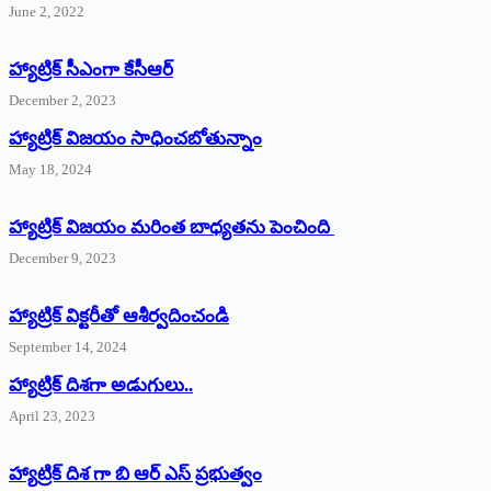
June 2, 2022
హ్యాట్రిక్‌ ‌సీఎంగా కేసీఆర్‌
December 2, 2023
హ్యాట్రిక్‌ విజయం సాధించబోతున్నాం
May 18, 2024
హ్యాట్రిక్ విజయం మరింత బాధ్యతను పెంచింది
December 9, 2023
హ్యాట్రిక్‌ ‌విక్టరీతో ఆశీర్వదించండి
September 14, 2024
‌హ్యాట్రిక్‌ ‌దిశగా అడుగులు..
April 23, 2023
హ్యాట్రిక్ దిశ గా బి ఆర్ ఎస్ ప్రభుత్వం