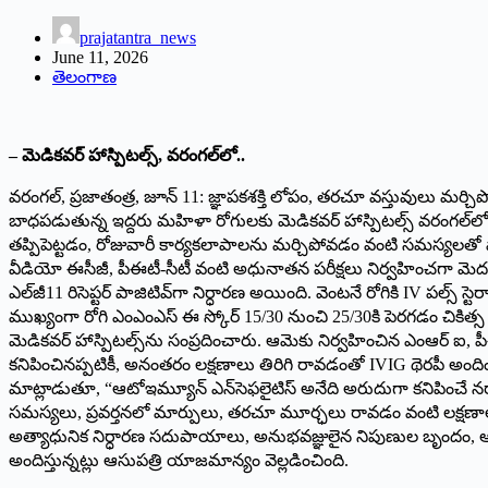
prajatantra_news
June 11, 2026
తెలంగాణ
– మెడికవర్ హాస్పిటల్స్, వరంగల్‌లో..
వరంగల్, ప్రజాతంత్ర‌, జూన్ 11: జ్ఞాపకశక్తి లోపం, తరచూ వస్తువుల
బాధపడుతున్న ఇద్దరు మహిళా రోగులకు మెడికవర్ హాస్పిటల్స్ వరంగల్‌లో వ
తప్పిపెట్టడం, రోజువారీ కార్యకలాపాలను మర్చిపోవడం వంటి సమస్యలతో ప
వీడియో ఈసీజీ, పీఈటీ-సీటీ వంటి అధునాతన పరీక్షలు నిర్వహించగా మెదడు
ఎల్‌జీ11 రిసెప్టర్ పాజిటివ్‌గా నిర్ధారణ అయింది. వెంటనే రోగికి IV పల
ముఖ్యంగా రోగి ఎంఎంఎస్ ఈ స్కోర్ 15/30 నుంచి 25/30కి పెరగడం చికి
మెడికవర్ హాస్పిటల్స్‌ను సంప్రదించారు. ఆమెకు నిర్వహించిన ఎంఆర్ ఐ, ప
కనిపించినప్పటికీ, అనంతరం లక్షణాలు తిరిగి రావడంతో IVIG థెరపీ అందించా
మాట్లాడుతూ, “ఆటోఇమ్యూన్ ఎన్‌సెఫలైటిస్ అనేది అరుదుగా కనిపించే నరాల 
సమస్యలు, ప్రవర్తనలో మార్పులు, తరచూ మూర్ఛలు రావడం వంటి లక్షణాలను
అత్యాధునిక నిర్ధారణ సదుపాయాలు, అనుభవజ్ఞులైన నిపుణుల బృందం, ఆధ
అందిస్తున్నట్లు ఆసుపత్రి యాజమాన్యం వెల్లడించింది.