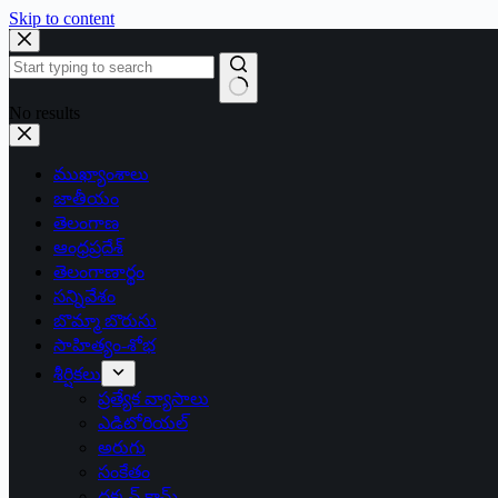
Skip to content
No results
ముఖ్యాంశాలు
జాతీయం
తెలంగాణ
ఆంధ్రప్రదేశ్
తెలంగాణార్థం
సన్నివేశం
బొమ్మా బొరుసు
సాహిత్యం-శోభ
శీర్షికలు
ప్రత్యేక వ్యాసాలు
ఎడిటోరియల్
అరుగు
సంకేతం
దక్కన్.కామ్