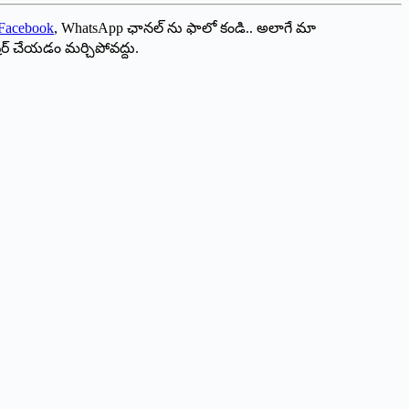
Facebook
, WhatsApp ఛానల్ ను ఫాలో కండి.. అలాగే మా
ేర్ చేయడం మర్చిపోవద్దు.