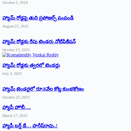
October 5, 2024
హ్యామ్‌ రోడ్లపై తుది ప్రపోజల్స్‌ పంపండి
August 25, 2025
హ్యామ్‌ రోడ్లకు రేపు టెండరు నోటిఫికేషన్‌
October 15, 2025
హ్యామ్‌ రోడ్లకు త్వరలో టెండర్లు
July 3, 2025
హ్యామ్‌ ‌టెండర్లలో రూ.8వేల కోట్ల కుంభకోణం
October 25, 2025
హ్యాపీ హొలీ….
March 17, 2022
హ్యాపీ బర్త్ ‌డే… హరీష్‌రావు..!