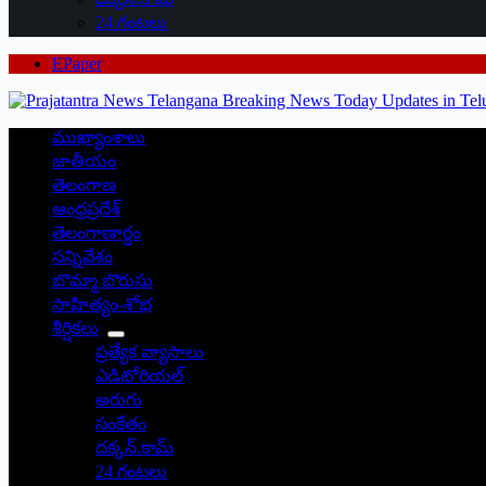
24 గంటలు
EPaper
ముఖ్యాంశాలు
జాతీయం
తెలంగాణ
ఆంధ్రప్రదేశ్
తెలంగాణార్థం
సన్నివేశం
బొమ్మా బొరుసు
సాహిత్యం-శోభ
శీర్షికలు
ప్రత్యేక వ్యాసాలు
ఎడిటోరియల్
అరుగు
సంకేతం
దక్కన్.కామ్
24 గంటలు