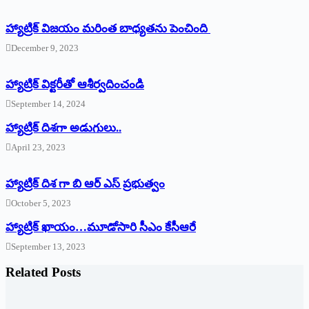
హ్యాట్రిక్ విజయం మరింత బాధ్యతను పెంచింది
December 9, 2023
హ్యాట్రిక్‌ ‌విక్టరీతో ఆశీర్వదించండి
September 14, 2024
‌హ్యాట్రిక్‌ ‌దిశగా అడుగులు..
April 23, 2023
హ్యాట్రిక్ దిశ గా బి ఆర్ ఎస్ ప్రభుత్వం
October 5, 2023
హ్యాట్రిక్‌ ‌ఖాయం…మూడోసారి సీఎం కేసీఆరే
September 13, 2023
Related Posts