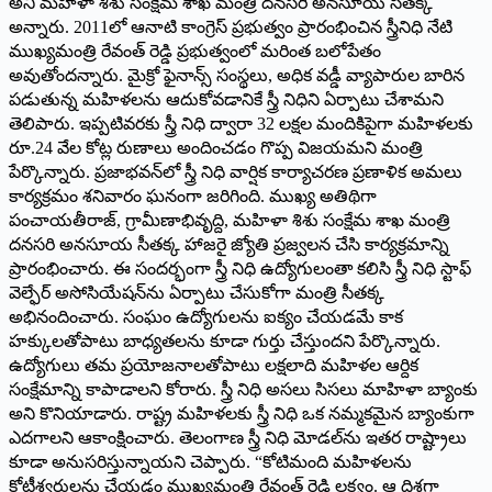
అని మహిళా శిశు సంక్షేమ శాఖ మంత్రి దనసరి అనసూయ సీతక్క
అన్నారు. 2011లో ఆనాటి కాంగ్రెస్ ప్రభుత్వం ప్రారంభించిన స్త్రీనిధి నేటి
ముఖ్యమంత్రి రేవంత్ రెడ్డి ప్రభుత్వంలో మరింత బలోపేతం
అవుతోందన్నారు. మైక్రో ఫైనాన్స్ సంస్థలు, అధిక వడ్డీ వ్యాపారుల బారిన
పడుతున్న మహిళలను ఆదుకోవడానికే స్త్రీ నిధిని ఏర్పాటు చేశామని
తెలిపారు. ఇప్పటివరకు స్త్రీ నిధి ద్వారా 32 లక్షల మందికిపైగా మహిళలకు
రూ.24 వేల కోట్ల రుణాలు అందించడం గొప్ప విజయమని మంత్రి
పేర్కొన్నారు. ప్రజాభవన్‌లో స్త్రీ నిధి వార్షిక కార్యాచరణ ప్రణాళిక అమలు
కార్యక్రమం శనివారం ఘనంగా జరిగింది. ముఖ్య అతిథిగా
పంచాయతీరాజ్, గ్రామీణాభివృద్ది, మహిళా శిశు సంక్షేమ శాఖ మంత్రి
దనసరి అనసూయ సీతక్క హాజరై జ్యోతి ప్రజ్వలన చేసి కార్యక్రమాన్ని
ప్రారంభించారు. ఈ సందర్భంగా స్త్రీ నిధి ఉద్యోగులంతా కలిసి స్త్రీ నిధి స్టాఫ్
వెల్ఫేర్ అసోసియేషన్‌ను ఏర్పాటు చేసుకోగా మంత్రి సీతక్క
అభినందించారు. సంఘం ఉద్యోగులను ఐక్యం చేయడమే కాక
హక్కులతోపాటు బాధ్యతలను కూడా గుర్తు చేస్తుందని పేర్కొన్నారు.
ఉద్యోగులు తమ ప్రయోజనాలతోపాటు లక్షలాది మహిళల ఆర్దిక
సంక్షేమాన్ని కాపాడాలని కోరారు. స్త్రీ నిధి అసలు సిసలు మాహిళా బ్యాంకు
అని కొనియాడారు. రాష్ట్ర మహిళలకు స్త్రీ నిధి ఒక నమ్మకమైన బ్యాంకుగా
ఎదగాలని ఆకాంక్షించారు. తెలంగాణ స్త్రీ నిధి మోడల్‌ను ఇతర రాష్ట్రాలు
కూడా అనుసరిస్తున్నాయని చెప్పారు. “కోటిమంది మహిళలను
కోటీశ్వరులను చేయడం ముఖ్యమంత్రి రేవంత్ రెడ్డి లక్ష్యం. ఆ దిశగా