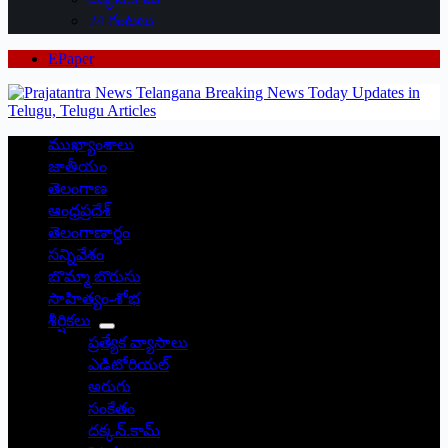
24 గంటలు
EPaper
ముఖ్యాంశాలు
జాతీయం
తెలంగాణ
ఆంధ్రప్రదేశ్
తెలంగాణార్థం
సన్నివేశం
బొమ్మా బొరుసు
సాహిత్యం-శోభ
శీర్షికలు
ప్రత్యేక వ్యాసాలు
ఎడిటోరియల్
అరుగు
సంకేతం
దక్కన్.కామ్