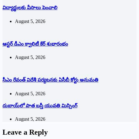
విద్యార్థులకు వీసాలు పెంచాలి
August 5, 2026
ఆస్టర్ డీఎం క్వాలిటీ కేర్ శుభారంభం
August 5, 2026
సీఎం రేవంత్ విదేశీ పర్యటనకు ఏసీబీ కోర్టు అనుమతి
August 5, 2026
దుబాయ్‌లో పాత బ‌స్తీ యువతి మిస్సింగ్
August 5, 2026
Leave a Reply