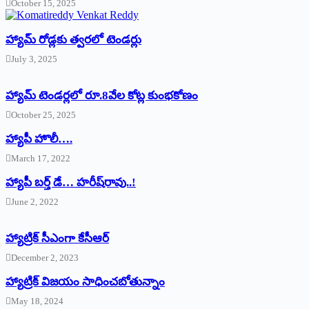
October 15, 2025
హ్యామ్‌ రోడ్లకు త్వరలో టెండర్లు
July 3, 2025
హ్యామ్‌ ‌టెండర్లలో రూ.8వేల కోట్ల కుంభకోణం
October 25, 2025
హ్యాపీ హొలీ….
March 17, 2022
హ్యాపీ బర్త్ ‌డే… హరీష్‌రావు..!
June 2, 2022
హ్యాట్రిక్‌ ‌సీఎంగా కేసీఆర్‌
December 2, 2023
హ్యాట్రిక్‌ విజయం సాధించబోతున్నాం
May 18, 2024