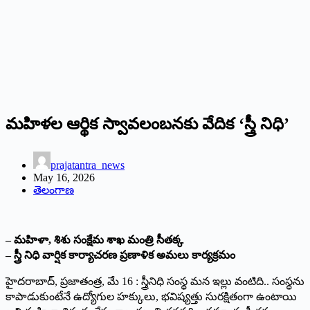
మహిళల ఆర్థిక స్వావలంబనకు వేదిక ‘స్త్రీ నిధి’
prajatantra_news
May 16, 2026
తెలంగాణ
– మహిళా, శిశు సంక్షేమ శాఖ మంత్రి సీతక్క
– స్త్రీ నిధి వార్షిక కార్యాచరణ ప్రణాళిక అమలు కార్యక్రమం
హైదరాబాద్, ప్రజాతంత్ర, మే 16 : స్త్రీనిధి సంస్థ మన ఇల్లు వంటిది.. సంస్థను
కాపాడుకుంటేనే ఉద్యోగుల హక్కులు, భవిష్యత్తు సురక్షితంగా ఉంటాయి