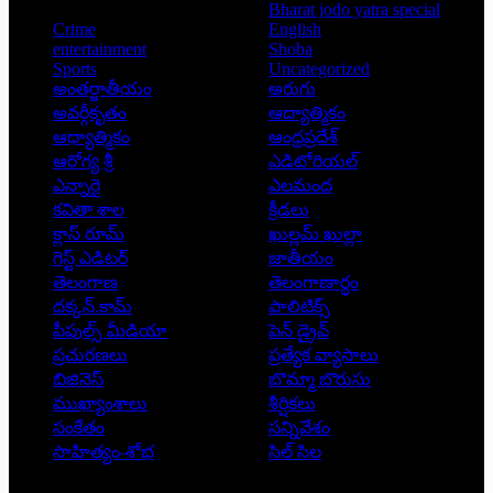
Bharat jodo yatra special
Crime
English
entertainment
Shoba
Sports
Uncategorized
అంతర్జాతీయం
అరుగు
అవర్గీకృతం
ఆద్యాత్మికం
ఆధ్యాత్మికం
ఆంధ్రప్రదేశ్
ఆరోగ్య శ్రీ
ఎడిటోరియల్
ఎన్నారై
ఎలమంద
కవితా శాల
క్రీడలు
క్లాస్ రూమ్
ఖుల్లమ్ ఖుల్లా
గెస్ట్ ఎడిటర్
జాతీయం
తెలంగాణ
తెలంగాణార్థం
దక్కన్.కామ్
పాలిటిక్స్
పీపుల్స్ ‌మీడియా
పెన్ డ్రైవ్
ప్రచురణలు
ప్రత్యేక వ్యాసాలు
బిజినెస్
బొమ్మా బొరుసు
ముఖ్యాంశాలు
శీర్షికలు
సంకేతం
సన్నివేశం
సాహిత్యం-శోభ
సిల్ సిల
Copyright © 2026 - Prajatantra