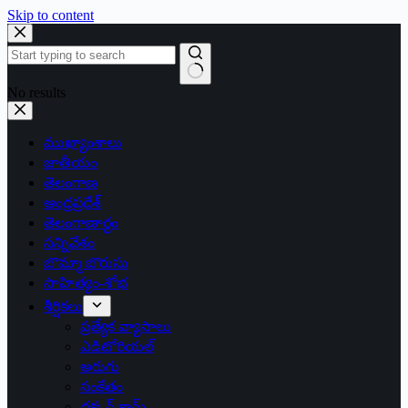
Skip to content
No results
ముఖ్యాంశాలు
జాతీయం
తెలంగాణ
ఆంధ్రప్రదేశ్
తెలంగాణార్థం
సన్నివేశం
బొమ్మా బొరుసు
సాహిత్యం-శోభ
శీర్షికలు
ప్రత్యేక వ్యాసాలు
ఎడిటోరియల్
అరుగు
సంకేతం
దక్కన్.కామ్