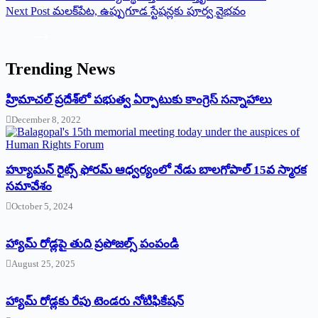
Next
Post
మలక్‌పేట, ఉప్పుగూడ స్టేషన్లకు పూర్వ వైభవం
Trending News
‌హ్రిమాచల్‌ ‌ప్రదేశ్‌లో పభుత్వ ఏర్పాటుకు కాంగ్రెస్‌ ‌సన్నాహాలు
December 8, 2022
హ్యూమన్‌ రైట్స్‌ ఫోరమ్‌ ఆధ్వర్యంలో నేడు బాలగోపాల్‌ 15వ స్మారక
సమావేశం
October 5, 2024
హ్యామ్‌ రోడ్లపై తుది ప్రపోజల్స్‌ పంపండి
August 25, 2025
హ్యామ్‌ రోడ్లకు రేపు టెండరు నోటిఫికేషన్‌