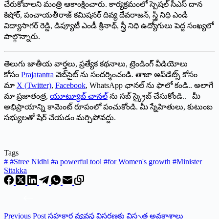
చేరుకోవాలని మంత్రి ఆకాంక్షించారు. కార్యక్రమంలో స్పెషల్ సీఎస్ దాన
కిషోర్, పంచాయతీరాజ్ కమిషనర్ దివ్య దేవరాజన్, స్త్రీ నిధి ఎండీ
విద్యాసాగర్ రెడ్డి, డిప్యూటీ ఎండీ శ్రీనాథ్, స్త్రీ నిధి ఉద్యోగులు పెద్ద సంఖ్యలో
పాల్గొన్నారు.
తెలుగు జాతీయ వార్తలు, ప్రత్యేక కథనాలు, ట్రెండింగ్ వీడియోలు
కోసం
Prajatantra
వెబ్‌సైట్ ను సందర్శించండి. తాజా అప్‌డేట్స్ కోసం
మా
X (Twitter)
,
Facebook
, WhatsApp ఛానల్ ను ఫాలో కండి.. అలాగే
మా ప్రజాతంత్ర,
యూట్యూబ్ చానల్
ను సబ్ స్క్రైబ్ చేసుకోండి.. మీ
అభిప్రాయాన్ని కామెంట్ రూపంలో పంచుకోండి. మీ స్నేహితులు, కుటుంబ
సభ్యులతో షేర్ చేయడం మర్చిపోవద్దు.
Tags
#
#Stree Nidhi #a powerful tool #for Women's growth #Minister
Sitakka
Previous
Post
సహకార వ్యవస్థ విస్తరణకు విస్తృత అవకాశాలు