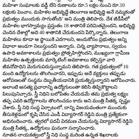
మహిళా సంఘాలకు వడ్డీ లేని రుణాలను రూ.5 లక్షల నుంచి రూ.10
లక్షలకు పెంచాం. మహిళల అభివృద్ధే తెలంగాణ అభివృద్ధి అనే నమ్మకంతో
ప్రభుత్వం ముందుకు సాగుతోంది’ అని మంత్రి తెలిపారు. దేశ జీడీపీలో
మహిళల భాగస్వామ్యం ప్రస్తుతం 18 శాతానికే పరిమితమైందని, అభివృద్ధి
చెందిన దేశాల్లో అది 40 శాతానికి చేరుకుందని పేర్కొన్నారు. తెలంగాణ
మహిళలు కూడా ఆ స్థాయికి ఎదగాలని, అందుకోసం ప్రభుత్వం అన్ని
విధాలా అండగా నిలుస్తుందని అన్నారు. చిన్న వ్యాపారాలు, స్వయం
ఉపాధి అవకాశాలను ప్రభుత్వం ప్రోత్సహిస్తోందని, ముఖ్యంగా గ్రామీణ
మహిళల ఉత్పత్తులకు మార్కెటింగ్ అవకాశాలు కల్పిస్తూ వారి
జీవనోపాధిని మెరుగుపరుస్తున్నామని తెలిపారు. గత ప్రభుత్వంలో 16
మంది ఉద్యోగులను తొలగించారని, ఇప్పుడు అదే వ్యక్తులు తప్పుడు
ఆరోపణలతో సంస్థను దెబ్బతీయడానికి ప్రయత్నిస్తున్నారని ఆరోపించారు.
అలాంటి అసత్య ప్రచారాన్ని ఉద్యోగులంతా కలిసి తిప్పికొట్టాలని
పిలుపునిచ్చారు. స్త్రీ నిధిని బలోపేతం చేయడమే తమ ప్రభుత్వ లక్ష్యం
తప్ప ఎవరి ఉద్యోగాలను తొలగించడం కాదు అని మంత్రి సీతక్క స్పష్టం
చేశారు. స్త్రీ నిధి సంస్థ ఏర్పాటులో, దాన్ని విజయవంతంగా ముందుకు
తీసుకెళ్లడంలో కృషి చేసిన ఎండీ విద్యాసాగర్ రెడ్డిని మంత్రి ప్రత్యేకంగా
అభినందించారు. త్వరలో పదవీ విరమణ చేయనున్న విద్యాసాగర్ రెడ్డిని
మంత్రి సీతక్క, ఉద్యోగులు ఘనంగా సన్మానించారు.
నూతన నాయకత్వంలో స్త్రీ నిధి సంస్థ మరింత ఉన్నత శిఖరాలకు