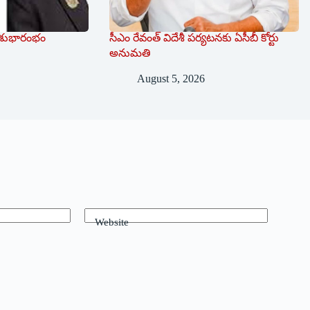
ర్ శుభారంభం
సీఎం రేవంత్ విదేశీ పర్యటనకు ఏసీబీ కోర్టు
అనుమతి
August 5, 2026
Website