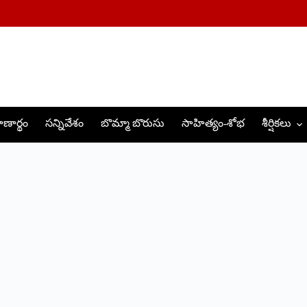
ణార్థం
సన్నివేశం
బొమ్మా బొరుసు
సాహిత్యం-శోభ
శీర్షికలు