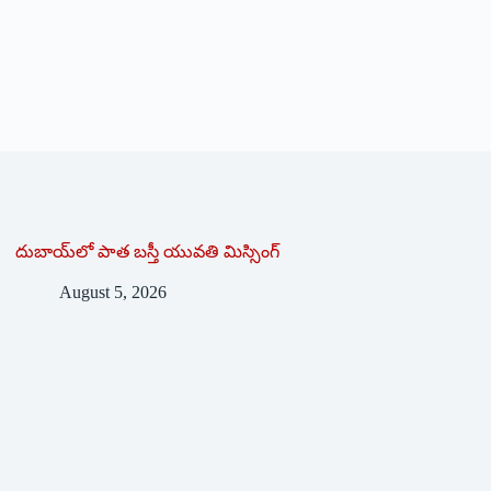
దుబాయ్‌లో పాత బ‌స్తీ యువతి మిస్సింగ్
August 5, 2026