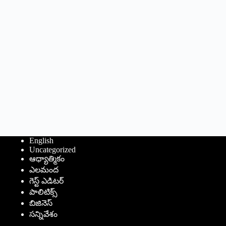
English
Uncategorized
ఆధ్యాత్మికం
ఎలమంద
గెస్ట్ ఎడిటర్
పాలిటిక్స్
బిజినెస్
సన్నివేశం