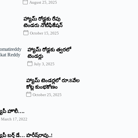
August 25, 2025
హ్యామ్‌ రోడ్లకు రేపు
టెండరు నోటిఫికేషన్‌
October 15, 2025
హ్యామ్‌ రోడ్లకు త్వరలో
టెండర్లు
July 3, 2025
హ్యామ్‌ ‌టెండర్లలో రూ.8వేల
కోట్ల కుంభకోణం
October 25, 2025
యాపీ హొలీ….
March 17, 2022
యాపీ బర్త్ ‌డే… హరీష్‌రావు..!