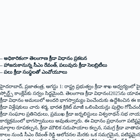
– అధికారికంగా తెలంగాణ క్రీడా విధానం ప్రకటన
– హాజరుకానున్న సీఎం రేవంత్‌, పలువురు క్రీడా సెలబ్రిటీలు
– పలు క్రీడా సంస్థలతో ఎంవోయూలు
హైదరాబాద్‌, ప్రజాతంత్ర, ఆగస్టు 1: రాష్ట్ర ప్రభుత్వం క్రీడా శాఖ ఆధ్వర్యంల
స్పోర్ట్స్‌ కాంక్లేవ్‌కు సర్వం సిద్ధమైంది. తెలంగాణ క్రీడా విధానంI2025ను య
క్రీడా విధానం అమలులో అందరి భాగస్వామ్యం పెంచేందుకు ఉద్దేశించిన ఈ కాంక్ల
క్రీడా విశ్లేషకులు చారు శర్మ, భారత క్రికెట్‌ మాజీ ఒలింపియన్లు పుల్లెల గోపీచంద్‌
క్రీడా సంఘాల ప్రతినిధులు, ప్రముఖ క్రీడా జర్నలిస్టులు విశ్వనాథన్‌ సభ నా
కార్యక్రమంలో భాగస్వాములు అవుతున్నారు. ఈ విధానం ప్రధానంగా పటిష్టమైన క్ర
మార్గాల రూపకల్పన, క్రీడా మౌలిక సదుపాయాల కల్పన, సమగ్ర క్రీడా వాతా
కాలం నుండి సీఎం రేవంత్‌ రెడ్డి ఆలోచనల మేరకు ఒక సమగ్రమైన, పటిష్ఠమై