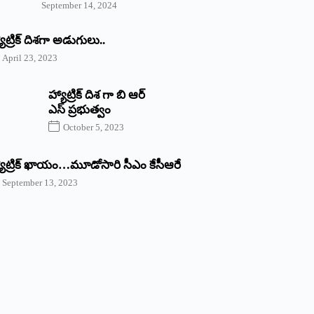
September 14, 2024
యాట్రిక్‌ ‌దిశగా అడుగులు..
April 23, 2023
హ్యాట్రిక్ దిశ గా బి ఆర్
ఎస్ ప్రభుత్వం
October 5, 2023
యాట్రిక్‌ ‌ఖాయం…మూడోసారి సీఎం కేసీఆరే
September 13, 2023