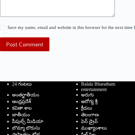
Save my name, email and website in this browser for the next time
Post Comment
24 గంటలు
Balala Bharatham
entertainment
అంతర్జాతీయం
అరుగు
ఆంధ్రప్రదేశ్
ఆరోగ్య శ్రీ
కవితా శాల
క్రీడలు
జాతీయం
తెలంగాణ
పీపుల్స్ ‌మీడియా
పెన్ డ్రైవ్
బొమ్మా బొరుసు
ముఖ్యాంశాలు
సాహిత్యం-శోభ
సిల్ సిల