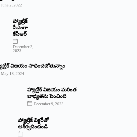
June 2, 2022
హ్యాట్రిక్‌
‌సీఎంగా
కేసీఆర్‌
December 2,
2023
యాట్రిక్‌ విజయం సాధించబోతున్నాం
May 18, 2024
హ్యాట్రిక్ విజయం మరింత
బాధ్యతను పెంచింది
December 9, 2023
హ్యాట్రిక్‌ ‌విక్టరీతో
ఆశీర్వదించండి