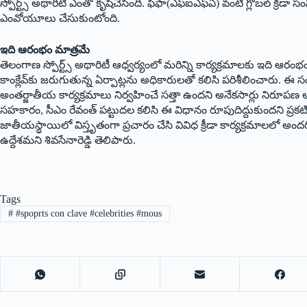
స్పోర్ట్స్‌ అథారిటీ ఎంతో కృషిచేసింది. ఫిఫా(ఎఫ్‌ఐఎఫ్‌ఏ) వంటి గ్లోబల్‌ క్రీడా 
ఎంవోయూలు చేసుకుంటోంది.
ఇది ఆరంభం మాత్రమే
తెలంగాణ స్పోర్ట్స్‌ అథారిటీ ఆధ్వర్యంలో మరిన్ని కార్యక్రమాలకు ఇది ఆరంభం మాత్
కాంక్లేవ్‌కు జరుగుతున్న ఏర్పాట్లను అధికారులతో కలిసి పరిశీలించార
అంతర్జాతీయ కార్యక్రమాలు నిర్వహించే సత్తా ఉందని అనేకసార్లు నిరూపణ అయి
సహకారం, సీఎం రేవంత్‌ పట్టుదల కలిసి ఈ విధానం రూపుదిద్దుకుందని ప్రకటి
జాతీయస్థాయిలో విస్తృతంగా ప్రచారం చేసి వివిధ క్రీడా కార్యక్రమాలలో అందరి
ఉద్దేశమని శివసేనారెడ్డి తెలిపారు.
Tags
#
#spoprts con clave #celebrities #mous