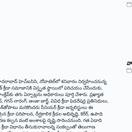
హ్
ో హైదరాబాద్‌ హెచ్‌ఐసిసి, నోవాటెల్‌లో శనివారం నిర్వహించనున్న
ావత్‌ క్రీడా సమాజానికి విస్తృత స్థాయిలో పరిచయం చేసేందుకు,
ేవ్‌కు తగు ఏర్పాట్లను అధికారులు పూర్తి చేశారు. ప్రఖ్యాత
, గగన్‌ నారంగ్‌, అంజు జార్జ్‌, వివిధ క్రీడా ఫెడరేషన్ల ప్రతినిధులు,
యక్‌తోపాటు మరికొందరు సీనియర్‌ క్రీడా జర్నలిస్టులు ఈ
ీడా పరిపాలన, దీర్ఘకాలిక క్రీడల అభివృద్ధి, కెరీర్‌, ఉపాధి
వరణ కల్పన వంటి అంశాలపై దృష్టి సారించనుంది. గత ఏడాది
న క్రీడా విధానం తీసుకురావాలన్న సంకల్పంతో తెలంగాణ