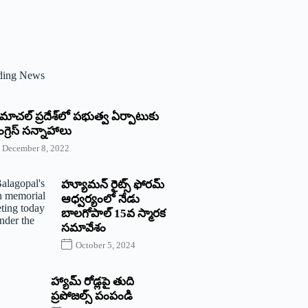
ding News
్రిమాచల్‌ ‌ప్రదేశ్‌లో పభుత్వ ఏర్పాటుకు
గ్రెస్‌ ‌సన్నాహాలు
December 8, 2022
హ్యూమన్‌ రైట్స్‌ ఫోరమ్‌
ఆధ్వర్యంలో నేడు
బాలగోపాల్‌ 15వ స్మారక
సమావేశం
October 5, 2024
హ్యామ్‌ రోడ్లపై తుది
ప్రపోజల్స్‌ పంపండి