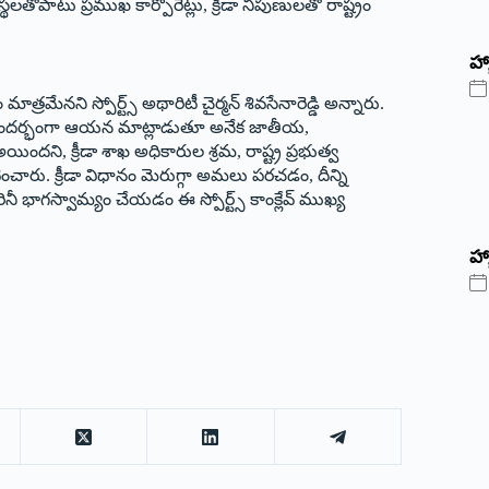
సంస్థలతోపాటు ప్రముఖ కార్పొరేట్లు, క్రీడా నిపుణులతో రాష్ట్రం
‌హ్
రమేనని స్పోర్ట్స్‌ అథారిటీ చైర్మన్‌ శివసేనారెడ్డి అన్నారు.
ు. ఈ సందర్భంగా ఆయన మాట్లాడుతూ అనేక జాతీయ,
ందని, క్రీడా శాఖ అధికారుల శ్రమ, రాష్ట్ర ప్రభుత్వ
ంచారు. క్రీడా విధానం మెరుగ్గా అమలు పరచడం, దీన్ని
నీ భాగస్వామ్యం చేయడం ఈ స్పోర్ట్స్‌ కాంక్లేవ్‌ ముఖ్య
హ్