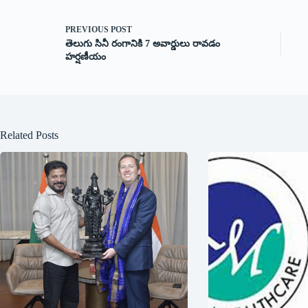
PREVIOUS
POST
తెలుగు సినీ రంగానికి 7 అవార్డులు రావడం
హర్షణీయం
Related Posts