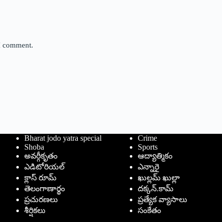
 I comment.
Bharat jodo yatra special
Crime
Shoba
Sports
అవర్గీకృతం
ఆద్యాత్మికం
ఎడిటోరియల్
ఎన్నారై
క్లాస్ రూమ్
ఖుల్లమ్ ఖుల్లా
తెలంగాణార్థం
దక్కన్.కామ్
ప్రచురణలు
ప్రత్యేక వ్యాసాలు
శీర్షికలు
సంకేతం