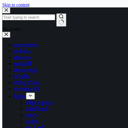
Skip to content
No results
ముఖ్యాంశాలు
జాతీయం
తెలంగాణ
ఆంధ్రప్రదేశ్
తెలంగాణార్థం
సన్నివేశం
బొమ్మా బొరుసు
సాహిత్యం-శోభ
శీర్షికలు
ప్రత్యేక వ్యాసాలు
ఎడిటోరియల్
అరుగు
సంకేతం
దక్కన్.కామ్