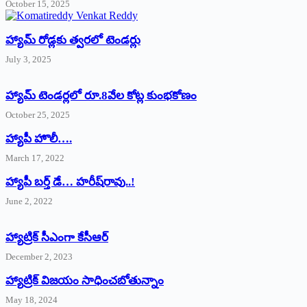
October 15, 2025
హ్యామ్‌ రోడ్లకు త్వరలో టెండర్లు
July 3, 2025
హ్యామ్‌ ‌టెండర్లలో రూ.8వేల కోట్ల కుంభకోణం
October 25, 2025
హ్యాపీ హొలీ….
March 17, 2022
హ్యాపీ బర్త్ ‌డే… హరీష్‌రావు..!
June 2, 2022
హ్యాట్రిక్‌ ‌సీఎంగా కేసీఆర్‌
December 2, 2023
హ్యాట్రిక్‌ విజయం సాధించబోతున్నాం
May 18, 2024