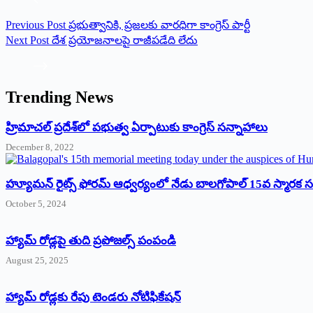
Previous
Post
ప్రభుత్వానికి, ప్రజలకు వారధిగా కాంగ్రెస్ పార్టీ
Next
Post
దేశ ప్రయోజనాలపై రాజీపడేది లేదు
Trending News
‌హ్రిమాచల్‌ ‌ప్రదేశ్‌లో పభుత్వ ఏర్పాటుకు కాంగ్రెస్‌ ‌సన్నాహాలు
December 8, 2022
హ్యూమన్‌ రైట్స్‌ ఫోరమ్‌ ఆధ్వర్యంలో నేడు బాలగోపాల్‌ 15వ స్మారక
October 5, 2024
హ్యామ్‌ రోడ్లపై తుది ప్రపోజల్స్‌ పంపండి
August 25, 2025
హ్యామ్‌ రోడ్లకు రేపు టెండరు నోటిఫికేషన్‌