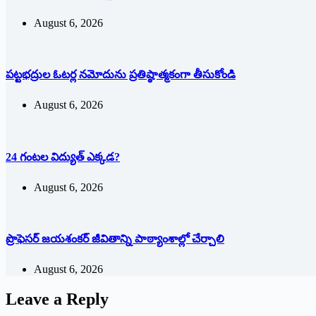
August 6, 2026
పట్టభద్రుల ఓటర్ల నమోదును ప్రతిష్ఠాత్మకంగా తీసుకోండి
August 6, 2026
24 గంటల విద్యుత్ ఎక్కడ?
August 6, 2026
ప్రొఫెసర్ జయశంకర్ జీవితాన్ని పాఠ్యాంశాల్లో చేర్చాలి
August 6, 2026
Leave a Reply