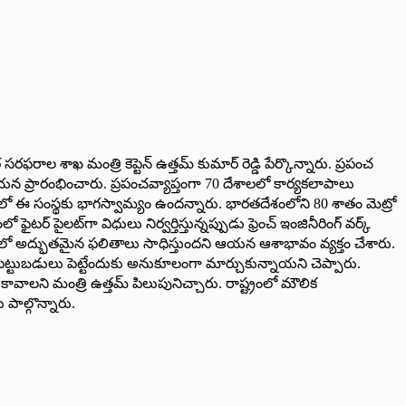
ఫరాల శాఖ మంత్రి కెప్టెన్‌ ఉత్తమ్‌ కుమార్‌ రెడ్డి పేర్కొన్నారు. ప్రపంచ
ాయంత్రం ఆయన ప్రారంభించారు. ప్రపంచవ్యాప్తంగా 70 దేశాలలో కార్యకలాపాలు
టులలో ఈ సంస్థకు భాగస్వామ్యం ఉందన్నారు. భారతదేశంలోని 80 శాతం మెట్రో
పైలట్‌గా విధులు నిర్వర్తిస్తున్నప్పుడు ఫ్రెంచ్‌ ఇంజినీరింగ్‌ వర్క్‌
ాద్‌లో అద్భుతమైన ఫలితాలు సాధిస్తుందని ఆయన ఆశాభావం వ్యక్తం చేశారు.
ెట్టుబడులు పెట్టేందుకు అనుకూలంగా మార్చుకున్నాయని చెప్పారు.
ావాలని మంత్రి ఉత్తమ్‌ పిలుపునిచ్చారు. రాష్ట్రంలో మౌలిక
పాల్గొన్నారు.