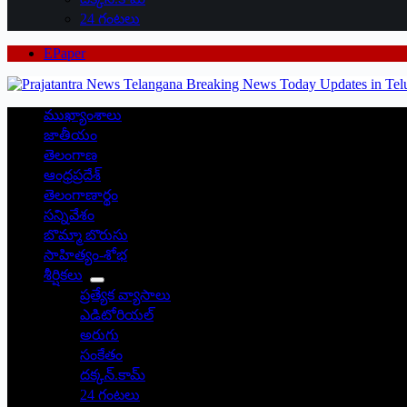
24 గంటలు
EPaper
ముఖ్యాంశాలు
జాతీయం
తెలంగాణ
ఆంధ్రప్రదేశ్
తెలంగాణార్థం
సన్నివేశం
బొమ్మా బొరుసు
సాహిత్యం-శోభ
శీర్షికలు
ప్రత్యేక వ్యాసాలు
ఎడిటోరియల్
అరుగు
సంకేతం
దక్కన్.కామ్
24 గంటలు