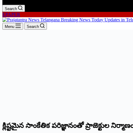
Search
EPAPER
Menu
Search
క్లిష్టమైన సాంకేతిక పరిజ్ఞానంతో ప్రాజెక్టుల నిర్మాణ