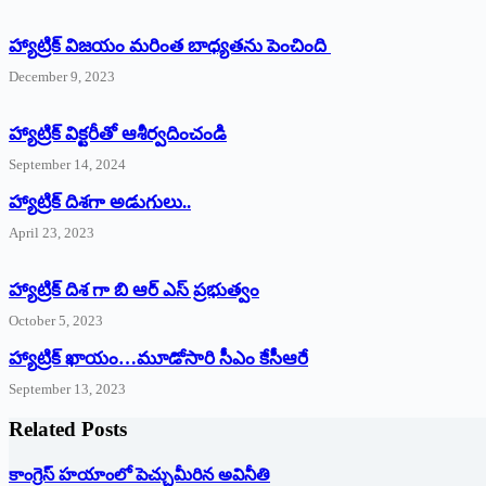
హ్యాట్రిక్ విజయం మరింత బాధ్యతను పెంచింది
December 9, 2023
హ్యాట్రిక్‌ ‌విక్టరీతో ఆశీర్వదించండి
September 14, 2024
‌హ్యాట్రిక్‌ ‌దిశగా అడుగులు..
April 23, 2023
హ్యాట్రిక్ దిశ గా బి ఆర్ ఎస్ ప్రభుత్వం
October 5, 2023
హ్యాట్రిక్‌ ‌ఖాయం…మూడోసారి సీఎం కేసీఆరే
September 13, 2023
Related Posts
కాంగ్రెస్ హయాంలో పెచ్చుమీరిన అవినీతి