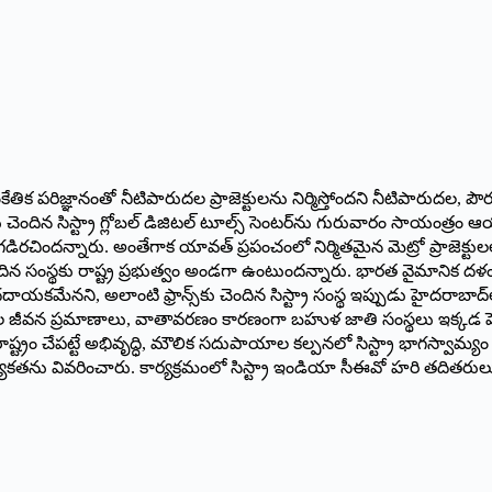
ేతిక పరిజ్ఞానంతో నీటిపారుదల ప్రాజెక్టులను నిర్మిస్తోందని నీటిపారుదల, పౌర సర
న ఫ్రాన్స్‌కు చెందిన సిస్ట్రా గ్లోబల్‌ డిజిటల్‌ టూల్స్‌ సెంటర్‌ను గురువారం స
గడిరచిందన్నారు. అంతేగాక యావత్‌ ప్రపంచంలో నిర్మితమైన మెట్రో ప్రాజెక్
 సంస్థకు రాష్ట్ర ప్రభుత్వం అండగా ఉంటుందన్నారు. భారత వైమానిక దళంలో ఫైటర్‌ 
దదాయకమేనని, అలాంటి ఫ్రాన్స్‌కు చెందిన సిస్ట్రా సంస్థ ఇప్పుడు హైదరాబ
ప్రజల జీవన ప్రమాణాలు, వాతావరణం కారణంగా బహుళ జాతి సంస్థలు ఇక్కడ ప
్రం చేపట్టే అభివృద్ధి, మౌలిక సదుపాయాల కల్పనలో సిస్ట్రా భాగస్వామ్యం క
కతను వివరించారు. కార్యక్రమంలో సిస్ట్రా ఇండియా సీఈవో హరి తదితరులు 