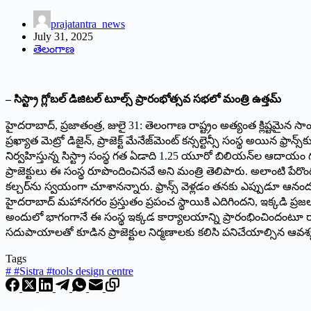
prajatantra_news
July 31, 2025
తెలంగాణ
– సిస్ట్రా గ్లోబల్‌ డిజిటల్‌ టూల్స్‌ ప్రారంభోత్సవ సభలో మంత్రి ఉత్తమ్‌
హైదరాబాద్‌, ప్రజాతంత్ర, జులై 31: తెలంగాణ రాష్ట్రం అత్యంత క్లిష్టమైన సాంక
ప్రఖ్యాత మెట్రో డిజైన్‌, ప్రాజెక్ట్‌ మేనేజ్‌మెంట్‌ కన్సల్టెన్సీ సంస్థ అయి
నిర్వహిస్తున్న సిస్ట్రా సంస్థ గత ఏడాది 1.25 యూరో బిలియన్‌ల ఆదాయం 
ప్రాజెక్టులు ఈ సంస్థ రూపొందించినవే అని మంత్రి తెలిపారు. అలాంటి పేరొందిన
కల్చర్‌ను స్వయంగా చూశానన్నారు. ఫ్రాన్స్‌ వెళ్లడం తనకు ఎప్పుడూ ఆనం
హైదరాబాద్‌ మహానగరం ప్రస్తుతం ప్రపంచ స్థాయికి ఎదిగిందని, ఇక్కడి 
అందులో భాగంగానే ఈ సంస్థ ఇక్కడ కార్యాలయాన్ని ప్రారంభించిందంటూ రాష్ట
సదుపాయాలతో కూడిన ప్రాజెక్టుల నిర్మణాలకు కలిసి పనిచేయాల్సిన ఆవశ్య
Tags
#
#Sistra #tools design centre