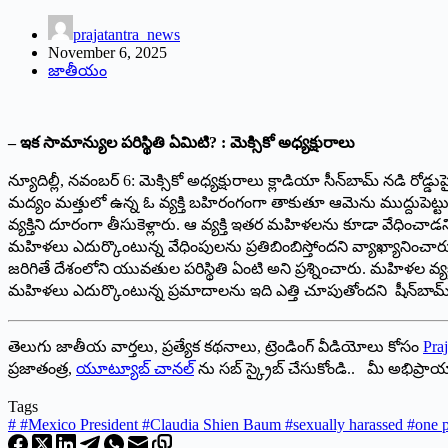
prajatantra_news
November 6, 2025
జాతీయం
– ఇక సామాన్యుల పరిస్థితి ఏమిటి? : మెక్సికో అధ్యక్షురాలు
న్యూదిల్లీ, నవంబర్‌ 6: మెక్సికో అధ్యక్షురాలు క్లాడియా సీన్‌బామ్‌ న
మద్యం మత్తులో ఉన్న ఓ వ్యక్తి బహిరంగంగా తాకుతూ ఆమెను ముద్దుపెట్టుకోవ
వ్యక్తిని దూరంగా తీసుకెళ్లారు. ఆ వ్యక్తి ఇతర మహిళలను కూడా వేధించాడ
మహిళలు ఎదుర్కొంటున్న వేధింపులను ప్రతిబింబిస్తోందని వ్యాఖ్యానించార
జరిగితే దేశంలోని యువతుల పరిస్థితి ఏంటి అని ప్రశ్నించారు. మహిళల వ్యక్తి
మహిళలు ఎదుర్కొంటున్న ప్రమాదాలను ఇది ఎత్తి చూపుతోందని షీన్‌బామ్‌
తెలుగు జాతీయ వార్తలు, ప్రత్యేక కథనాలు, ట్రెండింగ్ వీడియోలు కోసం
Praj
ప్రజాతంత్ర,
యూట్యూబ్ చానల్
ను సబ్ స్క్రైబ్ చేసుకోండి.. మీ అభిప్ర
Tags
#
#Mexico President #Claudia Shien Baum #sexually harassed #one pe