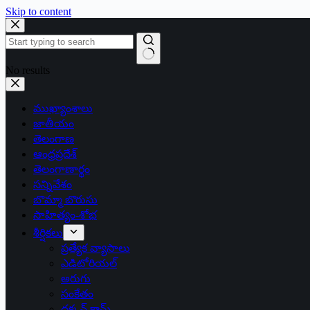
Skip to content
No results
ముఖ్యాంశాలు
జాతీయం
తెలంగాణ
ఆంధ్రప్రదేశ్
తెలంగాణార్థం
సన్నివేశం
బొమ్మా బొరుసు
సాహిత్యం-శోభ
శీర్షికలు
ప్రత్యేక వ్యాసాలు
ఎడిటోరియల్
అరుగు
సంకేతం
దక్కన్.కామ్