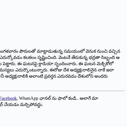
కాన్‌లో మంగళవారం పౌరులతో మాట్లాడుతున్న సమయంలో వెనుక నుంచి వచ్చిన
ఎదుర్కోవడం కలకలం సృష్టించింది. వెంటనే తేరుకున్న భద్రతా సిబ్బంది ఆ
కేసు పెట్టారు. ఈ ఘటనపై క్లాడియా స్పందించారు. ఈ ఘటన మెక్సికోలో
సమస్యలు ఎదుర్కొంటున్నారు. ఈరోజు దేశ అధ్యక్షురాలినైన నాకే ఇలా
. కానీ అధ్యక్షురాలికి అలాంటి ప్రవర్తన ఎదుర‌వ‌డం దేశంలోని అందరు
Facebook
, WhatsApp ఛానల్ ను ఫాలో కండి.. అలాగే మా
ేర్ చేయడం మర్చిపోవద్దు.