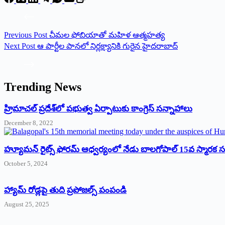
Previous
Post
చీమల ఫోబియాతో మహిళ ఆత్మహత్య
Next
Post
ఆ పార్టీల పానలో నిర్లక్ష్యానికి గురైన హైదరాబాద్‌
Trending News
‌హ్రిమాచల్‌ ‌ప్రదేశ్‌లో పభుత్వ ఏర్పాటుకు కాంగ్రెస్‌ ‌సన్నాహాలు
December 8, 2022
హ్యూమన్‌ రైట్స్‌ ఫోరమ్‌ ఆధ్వర్యంలో నేడు బాలగోపాల్‌ 15వ స్మారక
October 5, 2024
హ్యామ్‌ రోడ్లపై తుది ప్రపోజల్స్‌ పంపండి
August 25, 2025