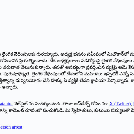
డి రోడ్డుపై లైంగిక వేధింపులకు గురయ్యారు. అధ్యక్ష భవనం సమీపంలో మిచొ
డానికి ప్రయత్నించాడు. దేశ అధ్యక్షురాలు నడిరోడ్డుపై లైంగిక వేధింపులు 
ని తరువాత తెలుసుకున్నారు. తనతో అసభ్యంగా ప్రవర్తించిన వ్యక్తిపై ఆమె 
ు. పురుషాధిక్యత, లైంగిక వేధింపులతో దేశంలోని మహిళలు ఇప్పటికీ ఎన్నో 
త్వాన్ని దుర్వినియోగం చేసే హక్కు ఏ వ్యక్తికీ లేదని క్లాడియా పేర్కొన్నారు
 అన్నారు.
atantra
వెబ్‌సైట్ ను సందర్శించండి. తాజా అప్‌డేట్స్ కోసం మా
X (Twitter)
,
ాయాన్ని కామెంట్ రూపంలో పంచుకోండి. మీ స్నేహితులు, కుటుంబ సభ్యులతో ష
rson arrest