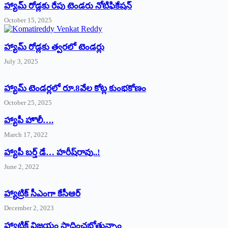
హ్యామ్‌ రోడ్లకు రేపు టెండరు నోటిఫికేషన్‌
October 15, 2025
హ్యామ్‌ రోడ్లకు త్వరలో టెండర్లు
July 3, 2025
హ్యామ్‌ ‌టెండర్లలో రూ.8వేల కోట్ల కుంభకోణం
October 25, 2025
హ్యాపీ హొలీ….
March 17, 2022
హ్యాపీ బర్త్ ‌డే… హరీష్‌రావు..!
June 2, 2022
హ్యాట్రిక్‌ ‌సీఎంగా కేసీఆర్‌
December 2, 2023
హ్యాట్రిక్‌ విజయం సాధించబోతున్నాం