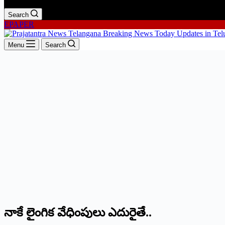
Search
EPAPER
Menu
Search
నాకే లైంగిక వేధింపులు ఎదురైతే..