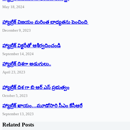
May 18, 2024
హ్యాట్రిక్ విజయం మరింత బాధ్యతను పెంచింది
December 9, 2023
హ్యాట్రిక్‌ ‌విక్టరీతో ఆశీర్వదించండి
September 14, 2024
‌హ్యాట్రిక్‌ ‌దిశగా అడుగులు..
April 23, 2023
హ్యాట్రిక్ దిశ గా బి ఆర్ ఎస్ ప్రభుత్వం
October 5, 2023
హ్యాట్రిక్‌ ‌ఖాయం…మూడోసారి సీఎం కేసీఆరే
September 13, 2023
Related Posts