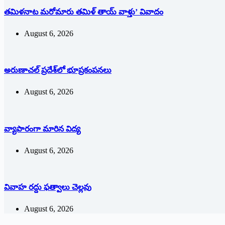
తమిళనాట మరోమారు తమిళ్‌ ‌తాయ్‌ ‌వాళ్తు’ వివాదం
August 6, 2026
అరుణాచల్‌ ‌ప్రదేశ్‌లో భూప్రకంపనలు
August 6, 2026
వ్యాపారంగా మారిన విద్య‌
August 6, 2026
వివాహ రద్దు ఫత్వాలు చెల్లవు
August 6, 2026