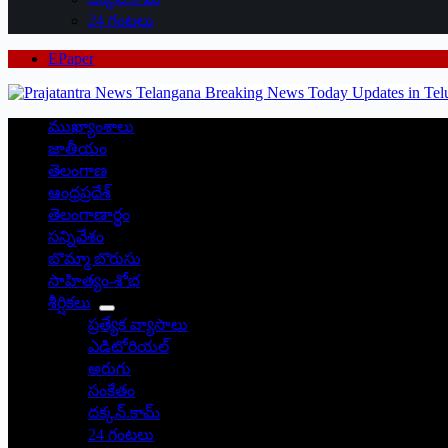
24 గంటలు
EPaper
ముఖ్యాంశాలు
జాతీయం
తెలంగాణ
ఆంధ్రప్రదేశ్
తెలంగాణార్థం
సన్నివేశం
బొమ్మా బొరుసు
సాహిత్యం-శోభ
శీర్షికలు
ప్రత్యేక వ్యాసాలు
ఎడిటోరియల్
అరుగు
సంకేతం
దక్కన్.కామ్
24 గంటలు