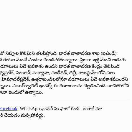
్రతలతో నిప్పుల కొలిమిని తలపిస్తోంది. భారత వాతావరణ శాఖ (ఐఎండీ)
నిమిది గంటల నుంచే ఎండలు మండిపోతున్నాయి. ప్రజలు ఇళ్ల నుంచి అడుగు
డగాలులు వీచే అవకాశం ఉందని భారత వాతావరణ కేంద్రం తెలిపింది.
్రదేశ్, పంజాబ్, హర్యానా, చండీగఢ్, దిల్లీ, రాజస్థాన్‌లలోని పలు
శ్మీర్, హిమాచల్‌ప్రదేశ్, ఉత్తరాఖండ్‌లలోనూ వడగాలులు వీచే అవకాశముందని
యి. ఎయిర్‌క్వాలిటీ ఇండెక్స్ ఈ గణాంకాలను వెల్లడించింది. జాబితాలోని
రాంతాలూ ఇందులో ఉన్నాయి.
Facebook
, WhatsApp ఛానల్ ను ఫాలో కండి.. అలాగే మా
ేర్ చేయడం మర్చిపోవద్దు.