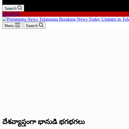
Search
EPAPER
Menu
Search
దేశవ్యాప్తంగా భానుడి భగభగలు