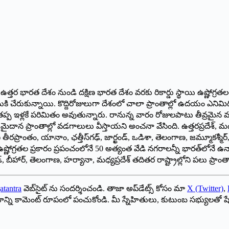
. ఉత్తర భారత దేశం నుండి దక్షిణ భారత దేశం వరకు రికార్డు స్థాయి ఉష్ణోగ
్థాయికి చేరుకున్నాయి. కొద్దిరోజులుగా దేశంలో చాలా ప్రాంతాల్లో ఉదయం ఎ
 ఇళ్లకే పరిమితం అవుతున్నారు. రానున్న వారం రోజులపాటు తీవ్రమైన వ
దాన ప్రాంతాల్లో వడగాలులు వీస్తాయని అంచనా వేసింది. ఉత్తరప్రదేశ్, మధ్యప
ోని తీరప్రాంతం, యానాం, ఛత్తీస్‌గఢ్, జార్ఖండ్, ఒడిశా, తెలంగాణ, జమ్మూక
రతల ప్రకారం ప్రపంచంలోనే 50 అత్యంత వేడి నగరాలన్నీ భారత్‌లోనే ఉన్నా
ఢ్, బీహార్, తెలంగాణ, హర్యానా, మధ్యప్రదేశ్ తదితర రాష్ట్రాల్లోని పలు ప్
atantra
వెబ్‌సైట్ ను సందర్శించండి. తాజా అప్‌డేట్స్ కోసం మా
X (Twitter)
,
ాయాన్ని కామెంట్ రూపంలో పంచుకోండి. మీ స్నేహితులు, కుటుంబ సభ్యులతో ష