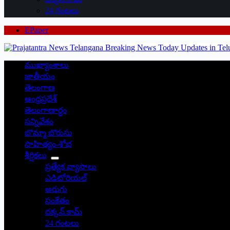
24 గంటలు
EPaper
ముఖ్యాంశాలు
జాతీయం
తెలంగాణ
ఆంధ్రప్రదేశ్
తెలంగాణార్థం
సన్నివేశం
బొమ్మా బొరుసు
సాహిత్యం-శోభ
శీర్షికలు
ప్రత్యేక వ్యాసాలు
ఎడిటోరియల్
అరుగు
సంకేతం
దక్కన్.కామ్
24 గంటలు