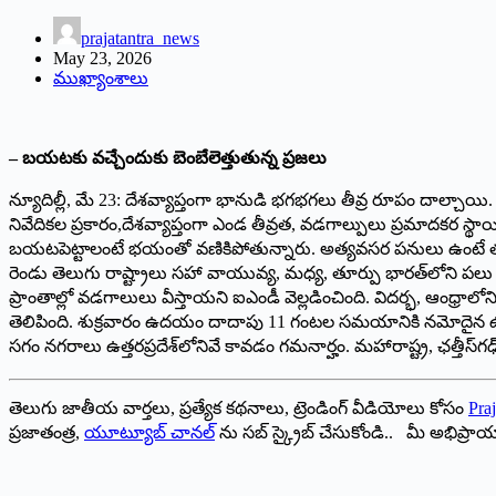
prajatantra_news
May 23, 2026
ముఖ్యాంశాలు
– బయటకు వ‌చ్చేందుకు బెంబేలెత్తుతున్న ప్రజలు
న్యూదిల్లీ, మే 23: దేశవ్యాప్తంగా భానుడి భగభగలు తీవ్ర రూపం దాల్చాయి
నివేదికల ప్రకారం,దేశవ్యాప్తంగా ఎండ తీవ్రత, వడగాల్పులు ప్రమాదకర స
బయటపెట్టాలంటే భయంతో వణికిపోతున్నారు. అత్యవసర పనులు ఉంటే తప్ప
రెండు తెలుగు రాష్ట్రాలు సహా వాయువ్య, మధ్య, తూర్పు భారత్‌లోని పలు మై
ప్రాంతాల్లో వడగాలులు వీస్తాయని ఐఎండీ వెల్లడించింది. విదర్భ, ఆంధ్రాల
తెలిపింది. శుక్రవారం ఉదయం దాదాపు 11 గంటల సమయానికి నమోదైన ఉష్ణోగ్
సగం నగరాలు ఉత్తరప్రదేశ్‌లోనివే కావడం గమనార్హం. మహారాష్ట్ర, ఛత్తీస్‌గ
తెలుగు జాతీయ వార్తలు, ప్రత్యేక కథనాలు, ట్రెండింగ్ వీడియోలు కోసం
Praj
ప్రజాతంత్ర,
యూట్యూబ్ చానల్
ను సబ్ స్క్రైబ్ చేసుకోండి.. మీ అభిప్ర