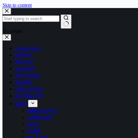
Skip to content
No results
ముఖ్యాంశాలు
జాతీయం
తెలంగాణ
ఆంధ్రప్రదేశ్
తెలంగాణార్థం
సన్నివేశం
బొమ్మా బొరుసు
సాహిత్యం-శోభ
శీర్షికలు
ప్రత్యేక వ్యాసాలు
ఎడిటోరియల్
అరుగు
సంకేతం
దక్కన్.కామ్