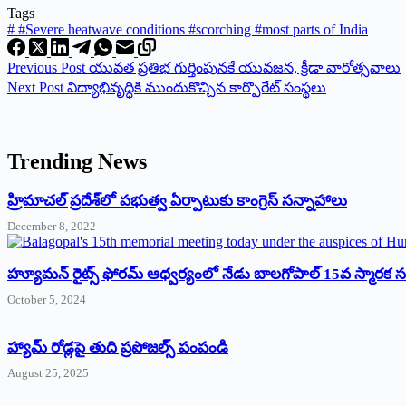
Tags
#
#Severe heatwave conditions #scorching #most parts of India
Previous
Post
యువత ప్రతిభ గుర్తింపునకే యువజన, క్రీడా వారోత్సవాలు
Next
Post
విద్యాభివృద్ధికి ముందుకొచ్చిన కార్పొరేట్ సంస్థలు
Trending News
‌హ్రిమాచల్‌ ‌ప్రదేశ్‌లో పభుత్వ ఏర్పాటుకు కాంగ్రెస్‌ ‌సన్నాహాలు
December 8, 2022
హ్యూమన్‌ రైట్స్‌ ఫోరమ్‌ ఆధ్వర్యంలో నేడు బాలగోపాల్‌ 15వ స్మారక
October 5, 2024
హ్యామ్‌ రోడ్లపై తుది ప్రపోజల్స్‌ పంపండి
August 25, 2025