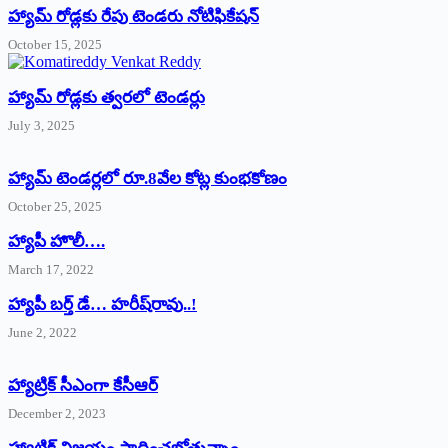
హ్యామ్‌ రోడ్లకు రేపు టెండరు నోటిఫికేషన్‌
October 15, 2025
హ్యామ్‌ రోడ్లకు త్వరలో టెండర్లు
July 3, 2025
హ్యామ్‌ ‌టెండర్లలో రూ.8వేల కోట్ల కుంభకోణం
October 25, 2025
హ్యాపీ హొలీ….
March 17, 2022
హ్యాపీ బర్త్ ‌డే… హరీష్‌రావు..!
June 2, 2022
హ్యాట్రిక్‌ ‌సీఎంగా కేసీఆర్‌
December 2, 2023