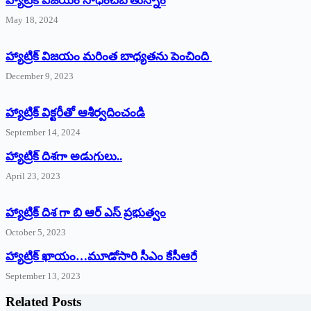
హ్యాట్రిక్‌ విజయం సాధించబోతున్నాం
May 18, 2024
హ్యాట్రిక్ విజయం మరింత బాధ్యతను పెంచింది
December 9, 2023
హ్యాట్రిక్‌ ‌విక్టరీతో ఆశీర్వదించండి
September 14, 2024
‌హ్యాట్రిక్‌ ‌దిశగా అడుగులు..
April 23, 2023
హ్యాట్రిక్ దిశ గా బి ఆర్ ఎస్ ప్రభుత్వం
October 5, 2023
హ్యాట్రిక్‌ ‌ఖాయం…మూడోసారి సీఎం కేసీఆరే
September 13, 2023
Related Posts