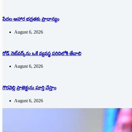
పేదల ఆహార భద్రతకు ప్రాధాన్యం
August 6, 2026
రోడ్ నెట్‌వర్క్‌ను ఒకే వ్య‌వ‌స్థ ప‌రిధిలోకి తేవాలి
August 6, 2026
గౌరవెల్లి ప్రాజెక్టును పూర్తి చేస్తాం
August 6, 2026